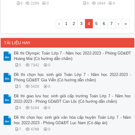
6
2284
0
6
1844
0
‹
1
2
3
4
5
6
7
›
»
TÀI LIỆU HAY
Đề thi Olympic Toán Lớp 7 - Năm học 2022-2023 - Phòng GD&ĐT
Hoàng Mai (Có hướng dẫn chấm)
5
7342
0
Đề thi chọn học sinh giỏi Toán Lớp 7 - Năm học 2022-2023 -
Phòng GD&ĐT Gia Viễn (Có hướng dẫn chấm)
5
5420
0
Đề thi giao lưu học sinh giỏi cấp trường Toán Lớp 7 - Năm học
2022-2023 - Phòng GD&ĐT Can Lộc (Có hướng dẫn chấm)
4
5164
0
Đề thi chọn học sinh giỏi văn hóa cấp huyện Toán Lớp 7 - Năm
học 2022-2023 - Phòng GD&ĐT Lục Nam (Có đáp án)
7
4788
0