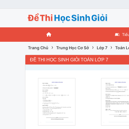
Tiể
›
›
›
Trang Chủ
Trung Học Cơ Sở
Lớp 7
Toán L
ĐỀ THI HỌC SINH GIỎI TOÁN LỚP 7