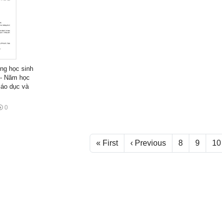
ng học sinh
 - Năm học
iáo dục và
0
« First
‹ Previous
8
9
10