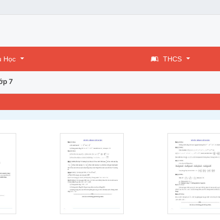
u Học
THCS
ớp 7