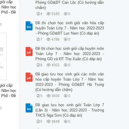
giỏi cấp
Phòng GD&ĐT Can Lộc (Có hướng dẫn
- Năm học
chấm)
 Phổ - Đề
4
5160
0
Đề thi chọn học sinh giỏi văn hóa cấp
0
huyện Toán Lớp 7 - Năm học 2022-2023
- Phòng GD&ĐT Lục Nam (Có đáp án)
7
4786
0
Đề thi chọn học sinh giỏi cấp huyện môn
Toán Lớp 7 - Năm học 2022-2023 -
Phòng GD và ĐT Thọ Xuân (Có đáp án)
8
4502
0
Đề giao lưu học sinh giỏi các môn văn
hóa cấp huyện Toán Lớp 7 - Năm học
2022-2023 - Phòng GD&ĐT Hà Trung
giỏi cấp
(Có hướng dẫn chấm)
- Năm học
 Phổ - Đề
5
3836
0
Đề giao lưu học sinh giỏi Toán Lớp 7
0
(Lần 3) - Năm học 2022-2023 - Trường
THCS Nga Sơn (Có đáp án)
5
3648
0