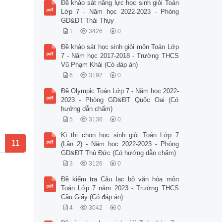
Đề khảo sát năng lực học sinh giỏi Toán
Lớp 7 - Năm học 2022-2023 - Phòng
GD&ĐT Thái Thụy
1
3426
0
Đề khảo sát học sinh giỏi môn Toán Lớp
7 - Năm học 2017-2018 - Trường THCS
Vũ Phạm Khải (Có đáp án)
6
3192
0
Đề Olympic Toán Lớp 7 - Năm học 2022-
2023 - Phòng GD&ĐT Quốc Oai (Có
hướng dẫn chấm)
5
3136
0
Kì thi chọn học sinh giỏi Toán Lớp 7
11
(Lần 2) - Năm học 2022-2023 - Phòng
GD&ĐT Thủ Đức (Có hướng dẫn chấm)
3
3126
0
Đề kiểm tra Câu lạc bộ văn hóa môn
Toán Lớp 7 năm 2023 - Trường THCS
Cầu Giấy (Có đáp án)
4
3042
0