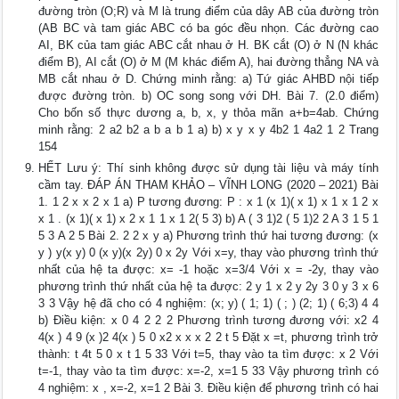
đường tròn (O;R) và M là trung điểm của dây AB của đường tròn
(AB BC và tam giác ABC có ba góc đều nhọn. Các đường cao
AI, BK của tam giác ABC cắt nhau ở H. BK cắt (O) ở N (N khác
điểm B), AI cắt (O) ở M (M khác điểm A), hai đường thẳng NA và
MB cắt nhau ở D. Chứng minh rằng: a) Tứ giác AHBD nội tiếp
được đường tròn. b) OC song song với DH. Bài 7. (2.0 điểm)
Cho bốn số thực dương a, b, x, y thỏa mãn a+b=4ab. Chứng
minh rằng: 2 a2 b2 a b a b 1 a) b) x y x y 4b2 1 4a2 1 2 Trang
154
HẾT Lưu ý: Thí sinh không được sử dụng tài liệu và máy tính
cầm tay. ĐÁP ÁN THAM KHẢO – VĨNH LONG (2020 – 2021) Bài
1. 1 2 x x 2 x 1 a) P tương đương: P : x 1 (x 1)( x 1) x 1 x 1 2 x
x 1 . (x 1)( x 1) x 2 x 1 1 x 1 2( 5 3) b) A ( 3 1)2 ( 5 1)2 2 A 3 1 5 1
5 3 A 2 5 Bài 2. 2 2 x y a) Phương trình thứ hai tương đương: (x
y ) y(x y) 0 (x y)(x 2y) 0 x 2y Với x=y, thay vào phương trình thứ
nhất của hệ ta được: x= -1 hoặc x=3/4 Với x = -2y, thay vào
phương trình thứ nhất của hệ ta được: 2 y 1 x 2 y 2y 3 0 y 3 x 6
3 3 Vậy hệ đã cho có 4 nghiệm: (x; y) ( 1; 1) ( ; ) (2; 1) ( 6;3) 4 4
b) Điều kiện: x 0 4 2 2 2 Phương trình tương đương với: x2 4
4(x ) 4 9 (x )2 4(x ) 5 0 x2 x x x 2 2 t 5 Đặt x =t, phương trình trở
thành: t 4t 5 0 x t 1 5 33 Với t=5, thay vào ta tìm được: x 2 Với
t=-1, thay vào ta tìm được: x=-2, x=1 5 33 Vậy phương trình có
4 nghiệm: x , x=-2, x=1 2 Bài 3. Điều kiện để phương trình có hai