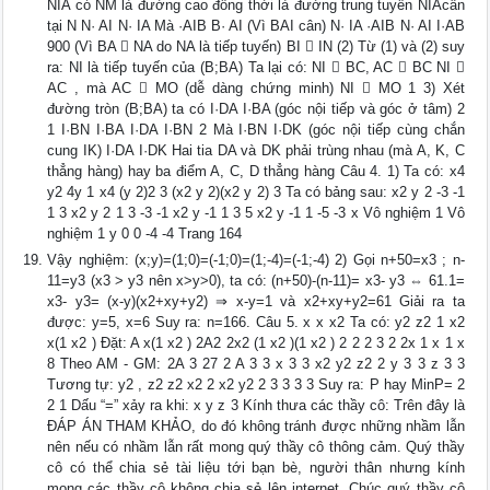
NIA có NM là đường cao đồng thời là đường trung tuyến NIAcân
tại N N· AI N· IA Mà ·AIB B· AI (Vì BAI cân) N· IA ·AIB N· AI I·AB
900 (Vì BA  NA do NA là tiếp tuyến) BI  IN (2) Từ (1) và (2) suy
ra: NI là tiếp tuyến của (B;BA) Ta lại có: NI  BC, AC  BC NI 
AC , mà AC  MO (dễ dàng chứng minh) NI  MO 1 3) Xét
đường tròn (B;BA) ta có I·DA I·BA (góc nội tiếp và góc ở tâm) 2
1 I·BN I·BA I·DA I·BN 2 Mà I·BN I·DK (góc nội tiếp cùng chắn
cung IK) I·DA I·DK Hai tia DA và DK phải trùng nhau (mà A, K, C
thẳng hàng) hay ba điểm A, C, D thẳng hàng Câu 4. 1) Ta có: x4
y2 4y 1 x4 (y 2)2 3 (x2 y 2)(x2 y 2) 3 Ta có bảng sau: x2 y 2 -3 -1
1 3 x2 y 2 1 3 -3 -1 x2 y -1 1 3 5 x2 y -1 1 -5 -3 x Vô nghiệm 1 Vô
nghiệm 1 y 0 0 -4 -4 Trang 164
Vậy nghiệm: (x;y)=(1;0)=(-1;0)=(1;-4)=(-1;-4) 2) Gọi n+50=x3 ; n-
11=y3 (x3 > y3 nên x>y>0), ta có: (n+50)-(n-11)= x3- y3 ⇔ 61.1=
x3- y3= (x-y)(x2+xy+y2) ⇒ x-y=1 và x2+xy+y2=61 Giải ra ta
được: y=5, x=6 Suy ra: n=166. Câu 5. x x x2 Ta có: y2 z2 1 x2
x(1 x2 ) Đặt: A x(1 x2 ) 2A2 2x2 (1 x2 )(1 x2 ) 2 2 2 3 2 2x 1 x 1 x
8 Theo AM - GM: 2A 3 27 2 A 3 3 x 3 3 x2 y2 z2 2 y 3 3 z 3 3
Tương tự: y2 , z2 z2 x2 2 x2 y2 2 3 3 3 3 Suy ra: P hay MinP= 2
2 1 Dấu “=” xảy ra khi: x y z 3 Kính thưa các thầy cô: Trên đây là
ĐÁP ÁN THAM KHẢO, do đó không tránh được những nhầm lẫn
nên nếu có nhầm lẫn rất mong quý thầy cô thông cảm. Quý thầy
cô có thể chia sẻ tài liệu tới bạn bè, người thân nhưng kính
mong các thầy cô không chia sẻ lên internet. Chúc quý thầy cô