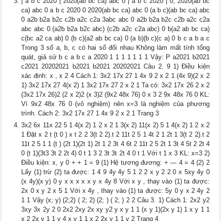
| a b c 2020 | 2020(ab bc ca) abc 0 | a b c 2020 | 0, 2020(ab bc
ca) abc 0 a b c 2020 0 2020(ab bc ca) abc 0 (a b c)(ab bc ca) abc
0 a2b b2a b2c c2b a2c c2a 3abc abc 0 a2b b2a b2c c2b a2c c2a
abc abc 0 (a2b b2a b2c abc) (c2b a2c c2a abc) 0 b(a2 ab bc ca)
c(bc a2 ca ab) 0 (b c)(a2 ab bc ca) 0 (a b)(b c)(c a) 0 b c a b a c
Trong 3 số a, b, c có hai số đối nhau Không làm mất tính tổng
quát, giả sử b c a b c a 2020 1 1 1 1 1 1 1 Vậy: P a2021 b2021
c2021 20202021 b2021 b2021 20202021 Câu 2. 9 1) Điều kiện
xác định: x , x 2 4 Cách 1: 3x2 17x 27 1 4x 9 2 x 2 1 (4x 9)(2 x 2
1) 3x2 17x 27 4(x 2) 1 3x2 17x 27 2 x 2 1 Ta có: 3x2 17x 26 2 x 2
(3x2 17x 26)2 (2 x 2)2 (x 3)2 (9x2 48x 76) 0 x 3 2 9x 48x 76 0 KL:
Vì 9x2 48x 76 0 (vô nghiệm) nên x=3 là nghiệm của phương
trình. Cách 2: 3x2 17x 27 1 4x 9 2 x 2 1 Trang 3
3x2 6x 11x 22 5 1 4(x 2) 1 2 x 2 1 3(x 2) 11(x 2) 5 1 4(x 2) 1 2 x 2
1 Đặt x 2 t (t 0 ) x t 2 2 3(t 2 2).t 2 11t 2 5 1 4t 2 1 2t 1 3(t 2 2).t 2
11t 2 5 1 1 (t ) (2t 1)(2t 1) 2t 1 2 3t 4 6t 2 11t 2 5 2t 1 3t 4 5t 2 2t 4
0 (t 1)(3t3 3t 2 2t 4) 0 t 1 3 2 3t 3t 2t 4 0 t 1 Với t 1 x 3 KL: x=3 2)
Điều kiện: x, y 0 + + 1 = 9 (1) Hệ tương đương: + ― 4 = 4 (2) 2
Lấy (1) trừ (2) ta được: 1 4 9 4y 4y 5 1 2 2 x y 2 2 0 x 5xy 4y 0
(x 4y)(x y) 0 y x x x x x y x 4y 8 Với x y , thay vào (1) ta được:
2x 0 x y 2 x 5 1 Với x 4y , thay vào (1) ta được: 5y 0 y x 2 4y 2
1 1 Vậy (x; y) (2;2) ( 2; 2) (2; ) ( 2; ) 2 2 Câu 3. 1) Cách 1: 2x2 y2
3xy 3x 2y 2 0 2x2 2xy 2x xy y2 y x y 1 1 (x y 1)(2x y 1) 1 x y 1 1
x 2 2x y 1 1 y 4 x y 1 1 x 2 2x y 1 1 y 2 Trang 4