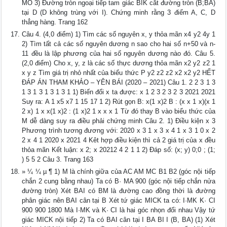
MO 3) Đường tròn ngoại tiếp tam giác BIK cắt đường tròn (B;BA)
tại D (D không trùng với I). Chứng minh rằng 3 điểm A, C, D
thẳng hàng. Trang 162
Câu 4. (4,0 điểm) 1) Tìm các số nguyên x, y thỏa mãn x4 y2 4y 1
2) Tìm tất cả các số nguyên dương n sao cho hai số n+50 và n-
11 đều là lập phương của hai số nguyên dương nào đó. Câu 5.
(2,0 điểm) Cho x, y, z là các số thực dương thỏa mãn x2 y2 z2 1
x y z Tìm giá trị nhỏ nhất của biểu thức P y2 z2 z2 x2 x2 y2 HẾT
ĐÁP ÁN THAM KHẢO – YÊN BÁI (2020 – 2021) Câu 1. 2 2 3 1 3
1 3 1 3 1 3 1 3 1 1) Biến đổi x ta được: x 1 2 3 2 3 2 3 2021 2021
Suy ra: A 1 x5 x7 1 15 17 1 2) Rút gọn B: x(1 x)2 B : (x x 1 x)(x 1
2 x) 1 x x(1 x)2 : (1 x)2 1 x x x 1 Từ đó thay B vào biểu thức của
M dễ dàng suy ra điều phải chứng minh Câu 2. 1) Điều kiện x 3
Phương trình tương đương với: 2020 x 3 1 x 3 x 4 1 x 3 1 0 x 2
2 x 4 1 2020 x 2021 4 Kêt hợp điều kiện thì cả 2 giá trị của x đều
thỏa mãn Kết luận: x 2; x 20212 4 2 1 1 2) Đáp số: (x; y) 0;0 ; (1;
) 5 5 2 Câu 3. Trang 163
» ¼ ¼ µ ¶ 1) M là chính giữa của AC AM MC B1 B2 (góc nội tiếp
chắn 2 cung bằng nhau) Ta có B· MA 900 (góc nội tiếp chắn nửa
đường tròn) Xét BAI có BM là đường cao đồng thời là đường
phân giác nên BAI cân tại B Xét tứ giác MICK ta có: I·MK K· CI
900 900 1800 Mà I·MK và K· CI là hai góc nhọn đối nhau Vậy tứ
giác MICK nội tiếp 2) Ta có BAI cân tại I BA BI I (B, BA) (1) Xét