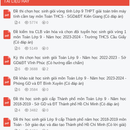
TÀI LIỆU HAY
Đề thi chọn học sinh giỏi vòng tỉnh Lớp 9 THPT giải toán trên máy
tính cầm tay môn Toán THCS - SGD&ĐT Kiên Giang (Có đáp án)
4
5774
0
Đề kiểm tra CLB văn hóa và chọn đội tuyển học sinh giỏi vòng 1
môn Toán Lớp 9 - Năm học 2023-2024 - Trường THCS Cầu Giấy
(Có đáp án)
6
5149
0
Kỳ thi chọn học sinh giỏi Toán Lớp 9 - Năm học 2022-2023 - Sở
GD&ĐT Vĩnh Phúc (Có hướng dẫn chấm)
6
3688
2
Đề khảo sát học sinh giỏi môn Toán Lớp 9 - Năm học 2023-2024 -
Phòng GD và ĐT Bình Xuyên (Có đáp án)
6
3584
0
Đề thi học sinh giỏi cấp Thành phố môn Toán Lớp 9 - Năm học
2018-2019 - Sở GD và ĐT Thành phố Hồ Chí Minh (Có đáp án)
4
3482
0
Đề thi học sinh giỏi Lớp 9 cấp Thành phố năm học 2018-2019 môn
Toán - Sở giáo dục và đào tạo Thành phố Hồ Chí Minh (Có lời giải)