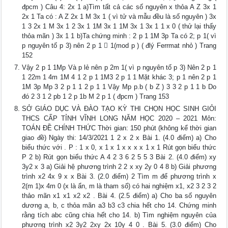
đpcm ) Câu 4: 2x 1 a)Tìm tất cả các số nguyên x thỏa A Z 3x 1
2x 1 Ta có : A Z 2x 1 M 3x 1 ( vì tử và mẫu đều là số nguyên ) 3x
1 3 2x 1 M 3x 1 2 3x 1 1M 3x 1 1M 3x 1 3x 1 1 x 0 ( thử lại thấy
thỏa mãn ) 3x 1 1 b)Ta chứng minh : 2 p 1 1M 3p Ta có 2; p 1( vì
p nguyên tố p 3) nên 2 p 1  1(mod p ) ( đlý Ferrmat nhỏ ) Trang
152
Vậy 2 p 1 1Mp Và p lẻ nên p 2m 1( vì p nguyên tố p 3) Nên 2 p 1
1 22m 1 4m 1M 4 1 2 p 1 1M3 2 p 1 1 Mặt khác 3; p 1 nên 2 p 1
1M 3p Mp 3 2 p 1 1 2 p 1 1 Vậy Mp p.b ( b Z ) 3 3 2 p 1 1 b Do
đó 2 3 1 2 pb 1 2 p 1b M 2 p 1 ( đpcm ) Trang 153
SỞ GIÁO DỤC VÀ ĐÀO TẠO KỲ THI CHỌN HỌC SINH GIỎI
THCS CẤP TỈNH VĨNH LONG NĂM HỌC 2020 – 2021 Môn:
TOÁN ĐỀ CHÍNH THỨC Thời gian: 150 phút (không kể thời gian
giao đề) Ngày thi: 14/3/2021 1 2 x 2 x Bài 1. (4.0 điểm) a) Cho
biểu thức với . P : 1 x 0, x 1 x 1 x x x x 1 x 1 Rút gọn biểu thức
P 2 b) Rút gọn biểu thức A 4 2 3 6 2 5 5 3 Bài 2. (4.0 điểm) xy
3y2 x 3 a) Giải hệ phương trình 2 2 x xy 2y 0 4 8 b) Giải phương
trình x2 4x 9 x x Bài 3. (2.0 điểm) 2 Tìm m để phương trình x
2(m 1)x 4m 0 (x là ẩn, m là tham số) có hai nghiệm x1, x2 3 2 3 2
thảo mãn x1 x1 x2 x2 . Bài 4. (2.5 điểm) a) Cho ba số nguyên
dương a, b, c thỏa mãn a3 b3 c3 chia hết cho 14. Chứng minh
rằng tích abc cũng chia hết cho 14. b) Tìm nghiệm nguyên của
phương trình x2 3y2 2xy 2x 10y 4 0 . Bài 5. (3.0 điểm) Cho