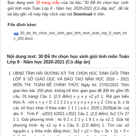
Bạn đang xem
20 trang mẫu
của tài liệu
"30 Đề thi chọn học sinh
giỏi tỉnh môn Toán Lớp 9 - Năm học 2020-2021 (Có đáp án)"
, để tải
tài liệu gốc về máy hãy click vào nút
Download
ở trên.
File đính kèm:
30_de_thi_chon_hoc_sinh_gioi_tinh_mon_toan_lop_9_nam_ho
c_202.docx
Nội dung text: 30 Đề thi chọn học sinh giỏi tỉnh môn Toán
Lớp 9 - Năm học 2020-2021 (Có đáp án)
UBND TỈNH HẢI DƯƠNG KỲ THI CHỌN HỌC SINH GIỎI TỈNH
LỚP 9 SỞ GIÁO DỤC VÀ ĐÀO TẠO NĂM HỌC 2020 – 2021
MÔN THI: TOÁN ĐỀ CHÍNH THỨC Ngày thi: 27/01/2021 Thời
gian làm bài: 150 phút, không kể thời gian giao đề (Đề thi gồm 05
câu, 01 trang) Câu 1. (2,0 điểm) x y x y x2 y2 1. Rút gọn biểu
thức A . với x > y > 0. 2 2 2 2 x y x y x y x y x y 2. Cho a, b, c là
các số thực khác 0 thỏa mãn: 1 1 1 | a b c 2020 | 2020(ab bc ca)
abc 0 . Tính P . a2021 b2021 c2021 Câu 2. (2,0 điểm) 3x2 17x 27
1 1. Giải phương trình : 4x 9 2 x 2 1 y 1 9 1 x xy x2 2. Giải hệ
phương trình: 4y x2 xy 4 x Câu 3. (2,0 điểm) 1. Tìm các số
nguyên x, y thỏa mãn đẳng thức: 2x2 + y2 + 3xy + 3x + 2y + 3 =