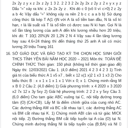
2x 2y z y x z 2x z 2y 1 3 2. 2 2 3 2 2x 2y 2x z 2y z 2 x y x y z
Dấu “=” xảy ra khi: z 2x 2x 2y z . Khi đó c 0 (vô lí vì c>0) 2 z 2y
a b 4c Vậy dấu “=” không xảy ra nên 2 b c c a a b b) Sử dụng
công thức lãi kép T A(1 r)N với A là số tiền ban đầu, N là số kì
hạn, r là lãi suất và T là số tiền có được sau N kì hạn. Gọi N là
số lần tăng lương của anh A đến khi lương nhiều hơn 20 triệu,
khi đó: T 10(1 20%)N 20 1,2N 2 N 4 Vậy sau 4 lần tăng lương
hay sau 4.6=24 tháng thì đến tháng thứ 25 anh A sẽ có mức
lương 20 triệu Trang 161
SỞ GIÁO DỤC VÀ ĐÀO TẠO KỲ THI CHỌN HỌC SINH GIỎI
THCS TỈNH YÊN BÁI NĂM HỌC 2020 – 2021 Môn thi: TOÁN ĐỀ
CHÍNH THỨC Thời gian: 150 phút (không kể thời gian giao đề)
Ngày thi: 12/03/2021 Câu 1. (4,0 điểm) 2021 4 2 3 4 2 3 1) Tính
giá trị của biểu thức A 1 x5 x7 , biết x 12 x(1 x)2 1 x3 1 x3 2) Cho
biểu thức B : x x 1 x 1 x 1 x 1 Với x 0; x 1. Chứng minh rằng M
x B 0 2 Câu 2. (4,0 điểm) 1) Giải phương trình: x 4 2020 x 3 2020
x2 7x 12 x 3y 5xy 2) Giải hệ phương trình: 2 2 2 x y 5xy Câu 3.
(6,0 điểm) Cho tam giác ABC vuông tại C, nội tiếp đường trong
tâm (O) (CA>CB). Lấy M là điểm chính giữa của cung nhỏ AC.
Các đường thẳng AM và BC cắt nhau tại I, các đường thẳng AC
và BM cắt nhau tại K. 1) Chứng minh ABI cân và tứ giác MICK
nội tiếp. 2) Đường thẳng BM cắt tiếp tuyến tại A của (O) tại N.
Chứng minh đường thẳng NI là tiếp tuyến của (B;BA) và NI 