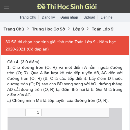
Trang Chủ
Đăng ký
Đăng nhập
Upload
Liên hệ
›
›
›
Trang Chủ
Trung Học Cơ Sở
Lớp 9
Toán Lớp 9
30 Đề thi chọn học sinh giỏi tỉnh môn Toán Lớp 9 - Năm học
2020-2021 (Có đáp án)
Câu 4. (3,0 điểm)
1. Cho đường tròn (O; R) và một điểm A nằm ngoài đường
tròn (O; R). Qua A lần lượt kẻ các tiếp tuyến AB, AC đến với
đường tròn (O; R) (B, C là các tiếp điểm). Lấy điểm D thuộc
đường tròn (O; R) sao cho BD song song với AO, đường thẳng
AD cắt đường tròn (O; R) tại điểm thứ hai là E. Gọi M là trung
điểm của AC.
a) Chứng minh ME là tiếp tuyến của đường tròn (O; R).