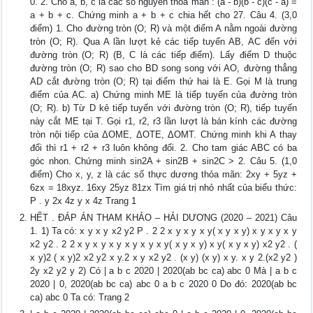
0. 2. Cho a, b, c là các số nguyên thỏa mãn : (a - b)(b - c)(c - a) =
a + b + c. Chứng minh a + b + c chia hết cho 27. Câu 4. (3,0
điểm) 1. Cho đường tròn (O; R) và một điểm A nằm ngoài đường
tròn (O; R). Qua A lần lượt kẻ các tiếp tuyến AB, AC đến với
đường tròn (O; R) (B, C là các tiếp điểm). Lấy điểm D thuộc
đường tròn (O; R) sao cho BD song song với AO, đường thẳng
AD cắt đường tròn (O; R) tại điểm thứ hai là E. Gọi M là trung
điểm của AC. a) Chứng minh ME là tiếp tuyến của đường tròn
(O; R). b) Từ D kẻ tiếp tuyến với đường tròn (O; R), tiếp tuyến
này cắt ME tại T. Gọi r1, r2, r3 lần lượt là bán kính các đường
tròn nội tiếp của ΔOME, ΔOTE, ΔOMT. Chứng minh khi A thay
đổi thì r1 + r2 + r3 luôn không đổi. 2. Cho tam giác ABC có ba
góc nhon. Chứng minh sin2A + sin2B + sin2C > 2. Câu 5. (1,0
điểm) Cho x, y, z là các số thực dương thỏa mãn: 2xy + 5yz +
6zx = 18xyz. 16xy 25yz 81zx Tìm giá trị nhỏ nhất của biểu thức:
P . y 2x 4z y x 4z Trang 1
HẾT . ĐÁP ÁN THAM KHẢO – HẢI DƯƠNG (2020 – 2021) Câu
1. 1) Ta có: x y x y x2 y2 P . 2 2 x y x y x y( x y x y) x y x y x y
x2 y2 . 2 2 x y x y x y x y x y x y( x y x y) x y( x y x y) x2 y2 . (
x y)2 ( x y)2 x2 y2 x y.2 x y x2 y2 . (x y) (x y) x y. x y 2.(x2 y2 )
2y x2 y2 y 2) Có | a b c 2020 | 2020(ab bc ca) abc 0 Mà | a b c
2020 | 0, 2020(ab bc ca) abc 0 a b c 2020 0 Do đó: 2020(ab bc
ca) abc 0 Ta có: Trang 2