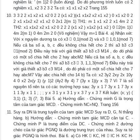
nghiệm là: ' (m 1)2 0 (luôn đúng). Do đó phương trình luôn có 2
nghiệm x1, x2 3 2 3 2 Ta có: x1 x1 x2 x2 Trang 155
3 3 2 2 x1 x2 x1 x2 0 2 2 (x1 x2 )(x1 x1x2 x2 x1 x2 ) 0 x1 x2 0 2
2 x1 x1x2 x2 x1 x2 0 2x1 2(m 1) TH1: m 1 x1 x2 2 x1 4m 2 2
TH2: x1 x1x2 x2 x1 x2 0 2 2 2 (x1 x2 ) x1x2 (x1 x2 ) 0 2(m 1)
4m 2(m 1) 0 4m 2m 2 0 (Vô nghiệm) Vậy m=1 Bài 4. a) Nhận xét:
Với x nguyên dương ta có x3  0,1(mod 2) và x3  1,0,1(mod 7)
Nếu cả ba số a, b, c đều không chia hết cho 2 thì a3 b3 c3
1(mod 2) Điều này trái với giả thiết a3 b3 c3 M14 , do đó phải
có một số chia hết cho 2 hay abcM2 Nếu cả ba số a, b, c đều
không chia hết cho 7 thì a3 b3 c3  3, 1,1,3(mod 7) Điều này trái
với giả thiết a3 b3 c3 M14 , do đó phải có một số chia hết cho 7
hay abcM7 Vậy abc chia hết cho 14 b) Ta có: x2 3y2 2xy 2x 10y
4 0 x2 2x(y 1) (y 1)2 (4y2 8y 4) 7 (3y x 1)(y x 3) 7 Vì 7 là số
nguyên tố nên ta có các trường hợp sau: 3y x 1 7 3y x 1 7 3y x
1 1 3y x 1 1 ; ; ; y x 3 1 y x 3 1 y x 3 7 y x 3 7 Kết luận: (x; y) (
3;1) (1; 3) (7; 3) Bài 5. a) Hướng dẫn: - Chứng minh G là trọng
tâm của tam giác MCD. - Chứng minh NC=NQ. Trang 156
Suy ra DN là trung tuyến của tam giác MCD Suy ra D, G, N thẳng
hàng. b) Hướng dẫn: - Chứng minh tam giác MCD cân tại C. -
Chứng minh P là trung điểm của DC. - Chứng minh 2 đường
chéo của tứ giác PGNQ là đường trung trực của nhau. Suy ra tứ
giác PGNQ là hình thoi. Bài 6. a) Có HK  KC, HI  IC H· KC H·