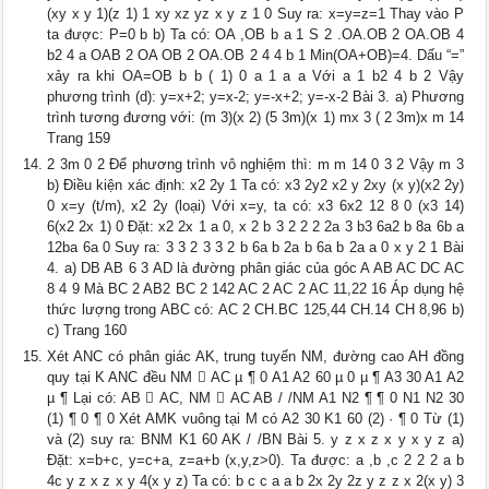
(xy x y 1)(z 1) 1 xy xz yz x y z 1 0 Suy ra: x=y=z=1 Thay vào P
ta được: P=0 b b) Ta có: OA ,OB b a 1 S 2 .OA.OB 2 OA.OB 4
b2 4 a OAB 2 OA OB 2 OA.OB 2 4 4 b 1 Min(OA+OB)=4. Dấu “=”
xảy ra khi OA=OB b b ( 1) 0 a 1 a a Với a 1 b2 4 b 2 Vậy
phương trình (d): y=x+2; y=x-2; y=-x+2; y=-x-2 Bài 3. a) Phương
trình tương đương với: (m 3)(x 2) (5 3m)(x 1) mx 3 ( 2 3m)x m 14
Trang 159
2 3m 0 2 Để phương trình vô nghiệm thì: m m 14 0 3 2 Vậy m 3
b) Điều kiện xác định: x2 2y 1 Ta có: x3 2y2 x2 y 2xy (x y)(x2 2y)
0 x=y (t/m), x2 2y (loại) Với x=y, ta có: x3 6x2 12 8 0 (x3 14)
6(x2 2x 1) 0 Đặt: x2 2x 1 a 0, x 2 b 3 2 2 2 2a 3 b3 6a2 b 8a 6b a
12ba 6a 0 Suy ra: 3 3 2 3 3 2 b 6a b 2a b 6a b 2a a 0 x y 2 1 Bài
4. a) DB AB 6 3 AD là đường phân giác của góc A AB AC DC AC
8 4 9 Mà BC 2 AB2 BC 2 142 AC 2 AC 2 AC 11,22 16 Áp dụng hệ
thức lượng trong ABC có: AC 2 CH.BC 125,44 CH.14 CH 8,96 b)
c) Trang 160
Xét ANC có phân giác AK, trung tuyến NM, đường cao AH đồng
quy tại K ANC đều NM  AC µ ¶ 0 A1 A2 60 µ 0 µ ¶ A3 30 A1 A2
µ ¶ Lại có: AB  AC, NM  AC AB / /NM A1 N2 ¶ ¶ 0 N1 N2 30
(1) ¶ 0 ¶ 0 Xét AMK vuông tại M có A2 30 K1 60 (2) · ¶ 0 Từ (1)
và (2) suy ra: BNM K1 60 AK / /BN Bài 5. y z x z x y x y z a)
Đặt: x=b+c, y=c+a, z=a+b (x,y,z>0). Ta được: a ,b ,c 2 2 2 a b
4c y z x z x y 4(x y z) Ta có: b c c a a b 2x 2y 2z y z z x 2(x y) 3