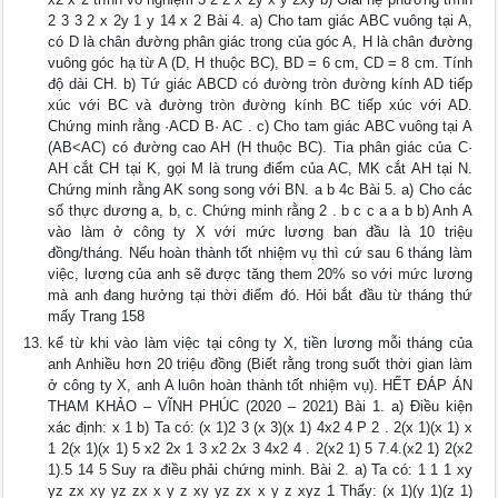
2 3 3 2 x 2y 1 y 14 x 2 Bài 4. a) Cho tam giác ABC vuông tại A,
có D là chân đường phân giác trong của góc A, H là chân đường
vuông góc hạ từ A (D, H thuộc BC), BD = 6 cm, CD = 8 cm. Tính
độ dài CH. b) Tứ giác ABCD có đường tròn đường kính AD tiếp
xúc với BC và đường tròn đường kính BC tiếp xúc với AD.
Chứng minh rằng ·ACD B· AC . c) Cho tam giác ABC vuông tại A
(AB<AC) có đường cao AH (H thuộc BC). Tia phân giác của C·
AH cắt CH tại K, gọi M là trung điểm của AC, MK cắt AH tại N.
Chứng minh rằng AK song song với BN. a b 4c Bài 5. a) Cho các
số thực dương a, b, c. Chứng minh rằng 2 . b c c a a b b) Anh A
vào làm ở công ty X với mức lương ban đầu là 10 triệu
đồng/tháng. Nếu hoàn thành tốt nhiệm vụ thì cứ sau 6 tháng làm
việc, lương của anh sẽ được tăng them 20% so với mức lương
mà anh đang hưởng tại thời điểm đó. Hỏi bắt đầu từ tháng thứ
mấy Trang 158
kể từ khi vào làm việc tại công ty X, tiền lương mỗi tháng của
anh Anhiều hơn 20 triệu đồng (Biết rằng trong suốt thời gian làm
ở công ty X, anh A luôn hoàn thành tốt nhiệm vụ). HẾT ĐÁP ÁN
THAM KHẢO – VĨNH PHÚC (2020 – 2021) Bài 1. a) Điều kiện
xác định: x 1 b) Ta có: (x 1)2 3 (x 3)(x 1) 4x2 4 P 2 . 2(x 1)(x 1) x
1 2(x 1)(x 1) 5 x2 2x 1 3 x2 2x 3 4x2 4 . 2(x2 1) 5 7.4.(x2 1) 2(x2
1).5 14 5 Suy ra điều phải chứng minh. Bài 2. a) Ta có: 1 1 1 xy
yz zx xy yz zx x y z xy yz zx x y z xyz 1 Thấy: (x 1)(y 1)(z 1)