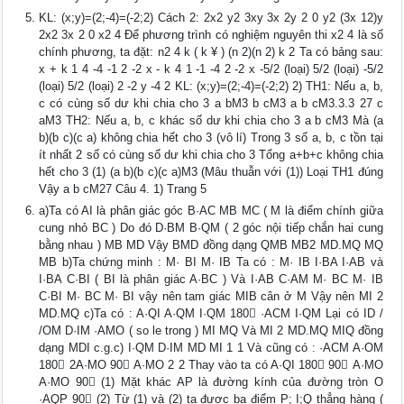
KL: (x;y)=(2;-4)=(-2;2) Cách 2: 2x2 y2 3xy 3x 2y 2 0 y2 (3x 12)y
2x2 3x 2 0 x2 4 Để phương trình có nghiệm nguyên thi x2 4 là số
chính phương, ta đặt: n2 4 k ( k ¥ ) (n 2)(n 2) k 2 Ta có bảng sau:
x + k 1 4 -4 -1 2 -2 x - k 4 1 -1 -4 2 -2 x -5/2 (loại) 5/2 (loại) -5/2
(loại) 5/2 (loại) 2 -2 y -4 2 KL: (x;y)=(2;-4)=(-2;2) 2) TH1: Nếu a, b,
c có cùng số dư khi chia cho 3 a bM3 b cM3 a b cM3.3.3 27 c
aM3 TH2: Nếu a, b, c khác số dư khi chia cho 3 a b cM3 Mà (a
b)(b c)(c a) không chia hết cho 3 (vô lí) Trong 3 số a, b, c tồn tại
ít nhất 2 số có cùng số dư khi chia cho 3 Tổng a+b+c không chia
hết cho 3 (1) (a b)(b c)(c a)M3 (Mâu thuẫn với (1)) Loại TH1 đúng
Vậy a b cM27 Câu 4. 1) Trang 5
a)Ta có AI là phân giác góc B·AC MB MC ( M là điểm chính giữa
cung nhỏ BC ) Do đó D·BM B·QM ( 2 góc nội tiếp chắn hai cung
bằng nhau ) MB MD Vậy BMD đồng dạng QMB MB2 MD.MQ MQ
MB b)Ta chứng minh : M· BI M· IB Ta có : M· IB I·BA I·AB và
I·BA C·BI ( BI là phân giác A·BC ) Và I·AB C·AM M· BC M· IB
C·BI M· BC M· BI vậy nên tam giác MIB cân ở M Vậy nên MI 2
MD.MQ c)Ta có : A·QI A·QM I·QM 180 ·ACM I·QM Lại có ID /
/OM D·IM ·AMO ( so le trong ) MI MQ Và MI 2 MD.MQ MIQ đồng
dạng MDI c.g.c) I·QM D·IM MD MI 1 1 Và cũng có : ·ACM A·OM
180 2A·MO 90 A·MO 2 2 Thay vào ta có A·QI 180 90 A·MO
A·MO 90 (1) Mặt khác AP là đường kính của đường tròn O
·AQP 90 (2) Từ (1) và (2) ta được ba điểm P; I;Q thẳng hàng (