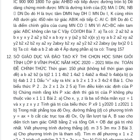
IC 900 900 1800 Tứ giác AHBD nội tiếp được đường tròn b) Dễ
dàng chứng minh được MN là đường kính của (O) MA  DN, NB
 DN Do đó H là trực tâm DMN hay DH  MN Do I, K cùng nhìn
AB dưới góc 450 nên tứ giác ABIK nội tiếp C· AI C· BR Do đó C
là điểm chính giữa của cung MN CO  MN Vì AC>BC nên tam
giác ABC không cân tại C Vậy CO//DH Bài 7. a) Ta có: 2 a2 b2 a
b x y x y 2 a2 y b2 x a b xy x y (a2 y b2 x)(x y) xy a b 2 a2 xy a2
y2 b2 x2 b2 xy a2 xy 2abxy b2 xy a2 y2 b2 x2 2abxy (ay bx)2 0 1
b) Ta có: 4ab a b 2 ab ab 4 Áp dụng phần a) ta có: Trang 157
SỞ GIÁO DỤC VÀ ĐÀO TẠO KỲ THI CHỌN HỌC SINH GIỎI
TỈNH LỚP 9 VĨNH PHÚC NĂM HỌC 2020 – 2021 Môn thi: TOÁN
ĐỀ CHÍNH THỨC Thời gian: 150 phút (không kể thời gian giao
đề) a b a2 b2 (a b)2 1 1 1 4b2 1 4a2 1 4ab2 a 4ba2 b 4ab(a b) (a
b) 4ab 1 2 1 Dấu “=” xảy ra khi: a b 2 x 1 3 x 3 4x2 4 Bài 1. Cho
biểu thức P 2 . 2x 2 x 1 2x 2 5 a) Tìm điều kiện xác định của P
b) Chứng minh rằng khi P xác định thì giá trị của P không phụ
thuộc vào x 1 1 1 Bài 2. a) Cho x, y, z là ba số thỏa mãn xyz = 1
và x y z x y z Tính giá trị của biểu thức P x9 1 y2020 1 z2021 1
b) Trong mặt phẳng tọa độ Oxy, đường thẳng (d) có phương trình
y = ax + b cắt các trục tọa độ Ox, Oy lần lượt tại A, B sao cho
diện tích tam giác OAB bằng 2 và tổng OA + OB đạt giá trị nhỏ
nhất. Viết phương trình đường thẳng (d). m 3 5 3m mx 3 Bài 3.
a) Cho phương trình (m là tham số). Tìm m để phương x 1 x 2
x2 x 2 trình vô nghiệm 3 2 2 x 2y x y 2xy b) Giải hệ phương trình