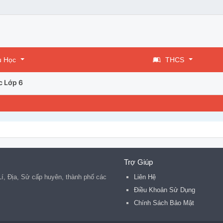
u Học
THCS
c Lớp 6
Trợ Giúp
 Lí, Địa, Sử cấp huyên, thành phố các
Liên Hệ
.
Điều Khoản Sử Dụng
Chính Sách Bảo Mật