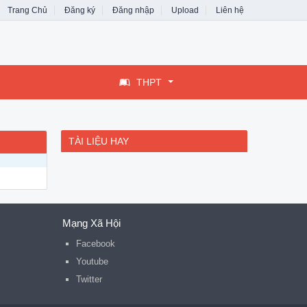
Trang Chủ
Đăng ký
Đăng nhập
Upload
Liên hệ
THPT
TÀI LIỆU HAY
Mạng Xã Hội
Facebook
Youtube
Twitter