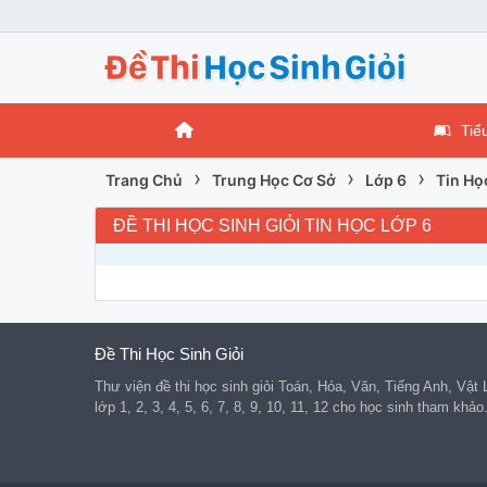
Tiể
›
›
›
Trang Chủ
Trung Học Cơ Sở
Lớp 6
Tin Họ
ĐỀ THI HỌC SINH GIỎI TIN HỌC LỚP 6
Đề Thi Học Sinh Giỏi
Thư viện đề thi học sinh giỏi Toán, Hóa, Văn, Tiếng Anh, Vật
lớp 1, 2, 3, 4, 5, 6, 7, 8, 9, 10, 11, 12 cho học sinh tham khảo