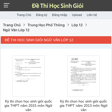
Trang Chủ
Đăng ký
Đăng nhập
Upload
Liên hệ
›
›
›
Trang Chủ
Trung Học Phổ Thông
Lớp 12
Ngữ Văn Lớp 12
ĐỀ THI HỌC SINH GIỎI NGỮ VĂN LỚP 12
Kỳ thi chọn học sinh giỏi quốc
Kỳ thi chọn học sinh giỏi quốc
gia THPT năm 2015 môn Ngữ
gia THPT năm 2013 môn Ngữ
văn
văn