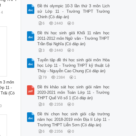
t
Đề thi olympic 10-3 lần thứ 3 môn Lịch
sử Lớp 11 - Trường THPT Trường
4
Chinh (Có đáp án)
6
2440
0
Đề thi học sinh giỏi Khối 11 năm học
2011-2012 môn Ngữ văn - Trường THPT
Trần Đại Nghĩa (Có đáp án)
3
2440
0
Tuyển tập đề thi học sinh giỏi môn Hóa
học Lớp 11 - Trường THPT kỹ thuật Lệ
Thủy - Nguyễn Cao Chung (Có đáp án)
79
2384
1
ần 3 môn
Đề thi khảo sát học sinh giỏi năm học
ớp 11 -
2020-2021 môn Toán Lớp 11 - Trường
Trãi (Có
THPT Quế Võ số 1 (Có đáp án)
8
2358
0
0
Đề thi chọn học sinh giỏi cấp trường
năm học 2018-2019 môn Địa lí Lớp 11 -
Trường THPT Liễn Sơn (Có đáp án)
6
2356
0