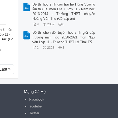
Đề thi học sinh giỏi trại hè Hùng Vương
lần thứ IX môn Địa lí Lớp 11 - Năm học
2013-2014 - Trường THPT chuyên
Hoàng Văn Thụ (Có đáp án)
9
2352
0
ần 3 môn
Đề thi chọn đội tuyển học sinh giỏi cấp
ớp 11 -
trường năm học 2020-2021 môn Ngữ
Trác (Có
văn Lớp 11 - Trường THPT Lý Thái Tổ
1
2328
3
0
Last »
Mạng Xã Hội
Facebook
Youtube
Twitter