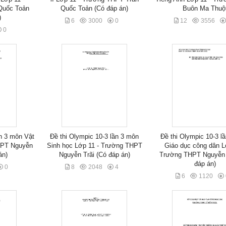
Quốc Toản
Quốc Toản (Có đáp án)
Buôn Ma Thuộ
)
6
3000
0
12
3556
0
ần 3 môn Vật
Đề thi Olympic 10-3 lần 3 môn
Đề thi Olympic 10-3 l
THPT Nguyễn
Sinh học Lớp 11 - Trường THPT
Giáo dục công dân L
án)
Nguyễn Trãi (Có đáp án)
Trường THPT Nguyễn 
đáp án)
0
8
2048
4
6
1120