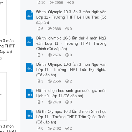
10
2956
0
Đề thi Olympic 10-3 lần 3 môn Ngữ văn
Lớp 11 - Trường THPT Lê Hữu Trác (Có
đáp án)
6
2888
0
Đề thi olympic 10-3 lần thứ 4 môn Ngữ
ần 3 môn
văn Lớp 11 - Trường THPT Trường
ờng THPT
Chinh (Có đáp án)
đáp án)
7
2676
0
0
Đề thi Olympic 10-3 lần 3 môn Ngữ văn
Lớp 11 - Trường THPT Trần Đại Nghĩa
(Có đáp án)
3
2556
2
Đề thi chọn học sinh giỏi quốc gia môn
Lịch sử Lớp 11 (Có đáp án)
7
2478
0
Đề thi Olympic 10-3 lần 3 môn Sinh học
Lớp 11 - Trường THPT Trần Quốc Toản
(Có đáp án)
ần 3 môn
6
2462
2
ường THPT