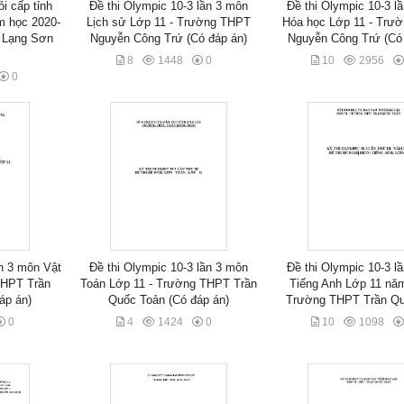
ỏi cấp tỉnh
Đề thi Olympic 10-3 lần 3 môn
Đề thi Olympic 10-3 l
m học 2020-
Lịch sử Lớp 11 - Trường THPT
Hóa học Lớp 11 - Trư
 Lạng Sơn
Nguyễn Công Trứ (Có đáp án)
Nguyễn Công Trứ (Có 
8
1448
0
10
2956
0
ần 3 môn Vật
Đề thi Olympic 10-3 lần 3 môn
Đề thi Olympic 10-3 l
THPT Trần
Toán Lớp 11 - Trường THPT Trần
Tiếng Anh Lớp 11 năm
áp án)
Quốc Toản (Có đáp án)
Trường THPT Trần Qu
0
4
1424
0
10
1098