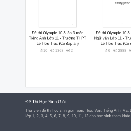
Đề thi Olympic 10-3 lần 3 môn
Đề thi Olympic 10-3
Tiếng Anh Lớp 11 - Trường THPT
Ngữ văn Lớp 11 - T
Lê Hữu Trác (Có đáp án)
Lê Hữu Trác (Có 
10
1368
2
6
2888
Đề Thi Học Sinh Giỏi
Thư viện đề thi học sinh giỏi Toán, Hóa, Văn, Tiếng Anh, Vật
lớp 1, 2, 3, 4, 5, 6, 7, 8, 9, 10, 11, 12 cho học sinh tham khảo