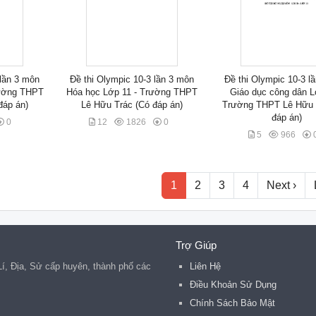
 lần 3 môn
Đề thi Olympic 10-3 lần 3 môn
Đề thi Olympic 10-3 l
rường THPT
Hóa học Lớp 11 - Trường THPT
Giáo dục công dân L
đáp án)
Lê Hữu Trác (Có đáp án)
Trường THPT Lê Hữu 
đáp án)
0
12
1826
0
5
966
1
2
3
4
Next ›
Trợ Giúp
 Lí, Địa, Sử cấp huyên, thành phố các
Liên Hệ
.
Điều Khoản Sử Dụng
Chính Sách Bảo Mật