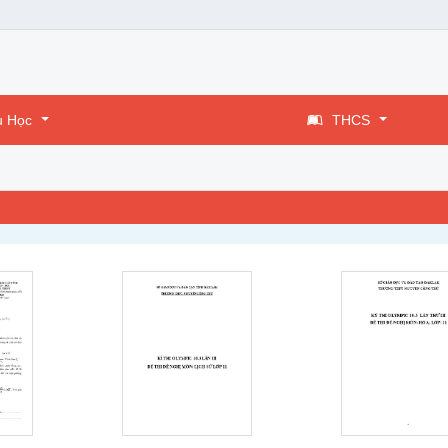
u Học
THCS