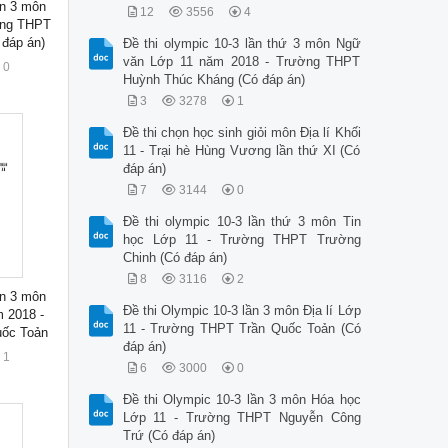
ần 3 môn
12
3556
4
ờng THPT
đáp án)
Đề thi olympic 10-3 lần thứ 3 môn Ngữ
văn Lớp 11 năm 2018 - Trường THPT
0
Huỳnh Thúc Kháng (Có đáp án)
3
3278
1
Đề thi chọn học sinh giỏi môn Địa lí Khối
11 - Trại hè Hùng Vương lần thứ XI (Có
đáp án)
7
3144
0
Đề thi olympic 10-3 lần thứ 3 môn Tin
học Lớp 11 - Trường THPT Trường
Chinh (Có đáp án)
8
3116
2
ần 3 môn
Đề thi Olympic 10-3 lần 3 môn Địa lí Lớp
 2018 -
11 - Trường THPT Trần Quốc Toản (Có
ốc Toản
đáp án)
1
6
3000
0
Đề thi Olympic 10-3 lần 3 môn Hóa học
Lớp 11 - Trường THPT Nguyễn Công
Trứ (Có đáp án)