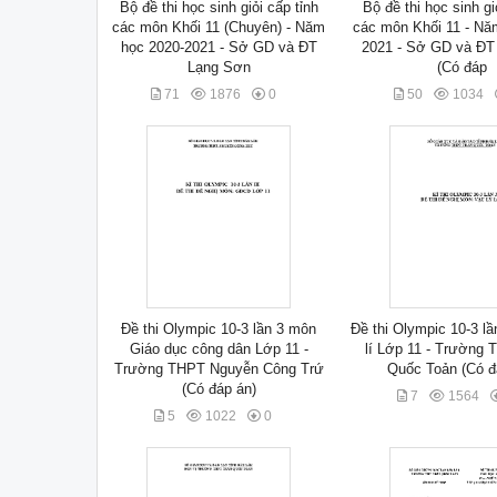
Bộ đề thi học sinh giỏi cấp tỉnh
Bộ đề thi học sinh gi
các môn Khối 11 (Chuyên) - Năm
các môn Khối 11 - Nă
học 2020-2021 - Sở GD và ĐT
2021 - Sở GD và ĐT
Lạng Sơn
(Có đáp
71
1876
0
50
1034
Đề thi Olympic 10-3 lần 3 môn
Đề thi Olympic 10-3 l
Giáo dục công dân Lớp 11 -
lí Lớp 11 - Trường 
Trường THPT Nguyễn Công Trứ
Quốc Toản (Có đ
(Có đáp án)
7
1564
5
1022
0