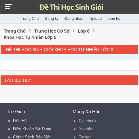
Trang Chủ
Đăng ký
Đăng nhập
Upload
Liên hệ
›
›
›
Trang Chủ
Trung Học Cơ Sở
Lớp 6
Khoa Học Tự Nhiên Lớp 6
ĐỀ THI HỌC SINH GIỎI KHOA HỌC TỰ NHIÊN LỚP 6
TÀI LIỆU HAY
Trợ Giúp
Mạng Xã Hội
Liên Hệ
Facebook
Điều Khoản Sử Dụng
Youtube
Chính Sách Bảo Mật
Twitter