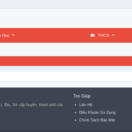
u Học
THCS
Trợ Giúp
 Lí, Địa, Sử cấp huyên, thành phố các
Liên Hệ
.
Điều Khoản Sử Dụng
Chính Sách Bảo Mật