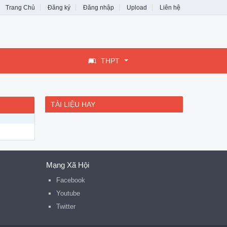
Trang Chủ
Đăng ký
Đăng nhập
Upload
Liên hệ
THPT
TÀI LIỆU HAY
Mạng Xã Hội
Facebook
Youtube
Twitter