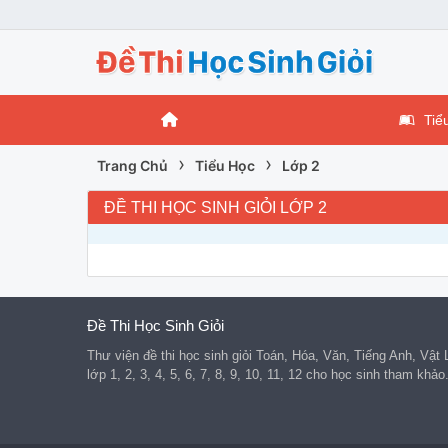
Tiể
›
›
Trang Chủ
Tiểu Học
Lớp 2
ĐỀ THI HỌC SINH GIỎI LỚP 2
Đề Thi Học Sinh Giỏi
Thư viện đề thi học sinh giỏi Toán, Hóa, Văn, Tiếng Anh, Vật
lớp 1, 2, 3, 4, 5, 6, 7, 8, 9, 10, 11, 12 cho học sinh tham khảo