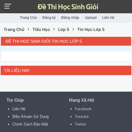
Trang Chủ
Đăng ký
Đăng nhập
Upload
Liên hệ
›
›
›
Trang Chủ
Tiểu Học
Lớp 5
Tin Học Lớp 5
ĐỀ THI HỌC SINH GIỎI TIN HỌC LỚP 5
TÀI LIỆU HAY
Trợ Giúp
Mạng Xã Hội
Liên Hệ
Facebook
Điều Khoản Sử Dụng
Youtube
Chính Sách Bảo Mật
Twitter