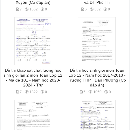
Xuyên (Có đáp án)
và ĐT Phú Th
7
1662
0
6
832
0
Đề thi khảo sát chất lượng học
Đề thi học sinh giỏi môn Toán
sinh giỏi lần 2 môn Toán Lớp 12
Lớp 12 - Năm học 2017-2018 -
- Mã đề 101 - Năm học 2023-
Trường THPT Đan Phượng (Có
2024 - Trư
đáp án)
7
1822
0
6
1060
0