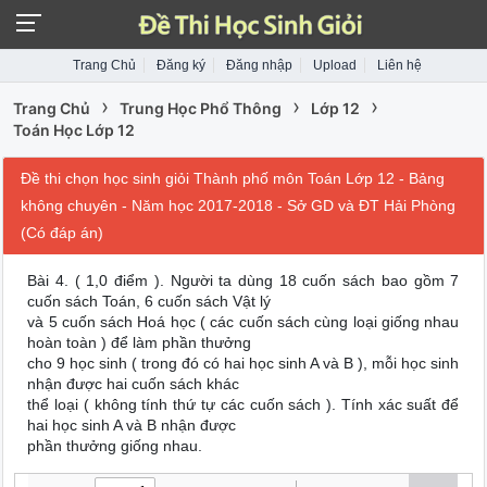
Trang Chủ
Đăng ký
Đăng nhập
Upload
Liên hệ
›
›
›
Trang Chủ
Trung Học Phổ Thông
Lớp 12
Toán Học Lớp 12
Đề thi chọn học sinh giỏi Thành phố môn Toán Lớp 12 - Bảng
không chuyên - Năm học 2017-2018 - Sở GD và ĐT Hải Phòng
(Có đáp án)
Bài 4. ( 1,0 điểm ). Người ta dùng 18 cuốn sách bao gồm 7
cuốn sách Toán, 6 cuốn sách Vật lý
và 5 cuốn sách Hoá học ( các cuốn sách cùng loại giống nhau
hoàn toàn ) để làm phần thưởng
cho 9 học sinh ( trong đó có hai học sinh A và B ), mỗi học sinh
nhận được hai cuốn sách khác
thể loại ( không tính thứ tự các cuốn sách ). Tính xác suất để
hai học sinh A và B nhận được
phần thưởng giống nhau.