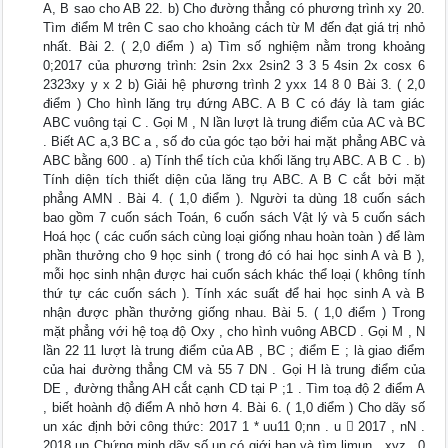
A, B sao cho AB 22. b) Cho đường thẳng có phương trình xy 20.
Tìm điểm M trên C sao cho khoảng cách từ M đến đạt giá trị nhỏ
nhất. Bài 2. ( 2,0 điểm ) a) Tìm số nghiệm nằm trong khoảng
0;2017 của phương trình: 2sin 2xx 2sin2 3 3 5 4sin 2x cosx 6
2323xy y x 2 b) Giải hệ phương trình 2 yxx 14 8 0 Bài 3. ( 2,0
điểm ) Cho hình lăng trụ đứng ABC. A B C có đáy là tam giác
ABC vuông tại C . Gọi M , N lần lượt là trung điểm của AC và BC
. Biết AC a,3 BC a , số đo của góc tạo bởi hai mặt phẳng ABC và
ABC bằng 600 . a) Tính thể tích của khối lăng trụ ABC. A B C . b)
Tính diện tích thiết diện của lăng trụ ABC. A B C cắt bởi mặt
phẳng AMN . Bài 4. ( 1,0 điểm ). Người ta dùng 18 cuốn sách
bao gồm 7 cuốn sách Toán, 6 cuốn sách Vật lý và 5 cuốn sách
Hoá học ( các cuốn sách cùng loại giống nhau hoàn toàn ) để làm
phần thưởng cho 9 học sinh ( trong đó có hai học sinh A và B ),
mỗi học sinh nhận được hai cuốn sách khác thể loại ( không tính
thứ tự các cuốn sách ). Tính xác suất để hai học sinh A và B
nhận được phần thưởng giống nhau. Bài 5. ( 1,0 điểm ) Trong
mặt phẳng với hệ toạ độ Oxy , cho hình vuông ABCD . Gọi M , N
lần 22 11 lượt là trung điểm của AB , BC ; điểm E ; là giao điểm
của hai đường thẳng CM và 55 7 DN . Gọi H là trung điểm của
DE , đường thẳng AH cắt cạnh CD tại P ;1 . Tìm toạ độ 2 điểm A
, biết hoành độ điểm A nhỏ hơn 4. Bài 6. ( 1,0 điểm ) Cho dãy số
un xác định bởi công thức: 2017 1 * uu11 0;nn . u  2017 , nN .
2018 un Chứng minh dãy số un có giới hạn và tìm limun . xyz,, 0