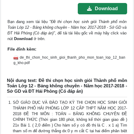
Download
Bạn đang xem tài liệu
"Đề thi chọn học sinh giỏi Thành phố môn
Toán Lớp 12 - Bảng không chuyên - Năm học 2017-2018 - Sở GD và
ĐT Hải Phòng (Có đáp án)"
, để tải tài liệu gốc về máy hãy click vào
nút
Download
ở trên.
File đính kèm:
de_thi_chon_hoc_sinh_gioi_thanh_pho_mon_toan_lop_12_ban
g_kho.pdf
Nội dung text: Đề thi chọn học sinh giỏi Thành phố môn
Toán Lớp 12 - Bảng không chuyên - Năm học 2017-2018 -
Sở GD và ĐT Hải Phòng (Có đáp án)
SỞ GIÁO DỤC VÀ ĐÀO TẠO KỲ THI CHỌN HỌC SINH GIỎI
THÀNH PHỐ HẢI PHÒNG LỚP 12 CẤP THPT NĂM HỌC 2017-
2018 ĐỀ THI MÔN : TOÁN – BẢNG KHÔNG CHUYÊN ĐỀ
CHÍNH THỨC (Thời gian 180 phút, không kể thời gian giao đề )
21x Bài 1. ( 2,0 điểm ) Cho hàm số y có đồ thị là C . x 1 a) Tìm
tham số m để đường thẳng dx:0 y m cắt C tại hai điểm phân biệt