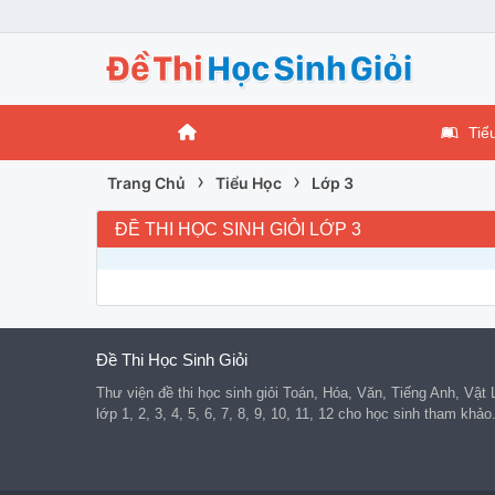
Tiể
›
›
Trang Chủ
Tiểu Học
Lớp 3
ĐỀ THI HỌC SINH GIỎI LỚP 3
Đề Thi Học Sinh Giỏi
Thư viện đề thi học sinh giỏi Toán, Hóa, Văn, Tiếng Anh, Vật
lớp 1, 2, 3, 4, 5, 6, 7, 8, 9, 10, 11, 12 cho học sinh tham khảo