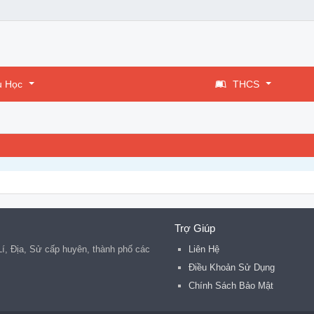
u Học
THCS
Trợ Giúp
 Lí, Địa, Sử cấp huyên, thành phố các
Liên Hệ
.
Điều Khoản Sử Dụng
Chính Sách Bảo Mật