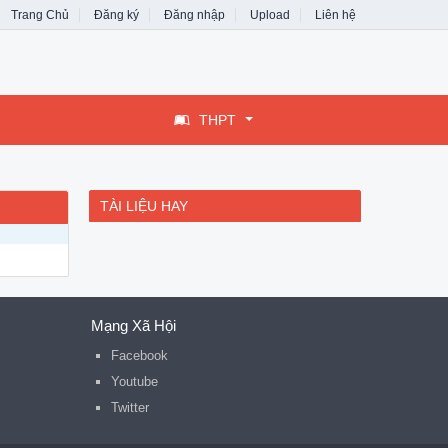
Trang Chủ
Đăng ký
Đăng nhập
Upload
Liên hệ
THPT
TÀI LIỆU HAY
Mạng Xã Hội
Facebook
Youtube
Twitter