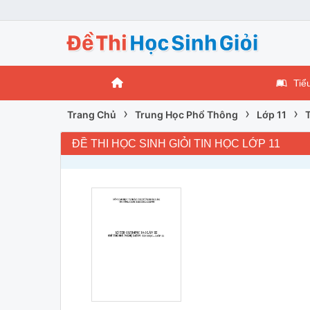
Tiể
›
›
›
Trang Chủ
Trung Học Phổ Thông
Lớp 11
T
ĐỀ THI HỌC SINH GIỎI TIN HỌC LỚP 11