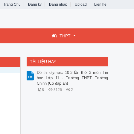
Trang Chủ
Đăng ký
Đăng nhập
Upload
Liên hệ
THPT
TÀI LIỆU HAY
Đề thi olympic 10-3 lần thứ 3 môn Tin
học Lớp 11 - Trường THPT Trường
Chinh (Có đáp án)
8
3126
2