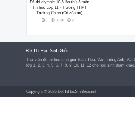
Đề thi olympic 10-3 lần thứ 3 môn
Tin học Lớp 11 - Trường THPT
Trường Chinh (Có đáp án)
8
3126
2
Đề Thi Học Sinh Giỏi
Thư viện đề thi học sinh giỏi Toán, Hóa, Văn, Tiếng Anh, Vật
lớp 1, 2, 3, 4, 5, 6, 7, 8, 9, 10, 11, 12 cho học sinh tham khảo
Copyright © 2026 DeThiHocSinhGioi.net