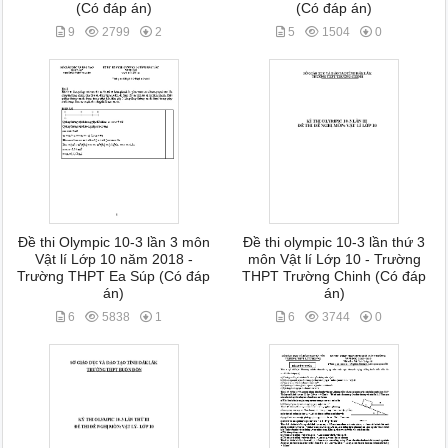
(Có đáp án)
(Có đáp án)
9
2799
2
5
1504
0
Đề thi Olympic 10-3 lần 3 môn
Đề thi olympic 10-3 lần thứ 3
Vật lí Lớp 10 năm 2018 -
môn Vật lí Lớp 10 - Trường
Trường THPT Ea Súp (Có đáp
THPT Trường Chinh (Có đáp
án)
án)
6
5838
1
6
3744
0