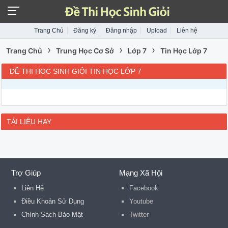
Trang Chủ
Đăng ký
Đăng nhập
Upload
Liên hệ
›
›
›
Trang Chủ
Trung Học Cơ Sở
Lớp 7
Tin Học Lớp 7
ĐỀ THI HỌC SINH GIỎI TIN HỌC LỚP 7
TÀI LIỆU HAY
Trợ Giúp
Mạng Xã Hội
Liên Hệ
Facebook
Điều Khoản Sử Dụng
Youtube
Chính Sách Bảo Mật
Twitter