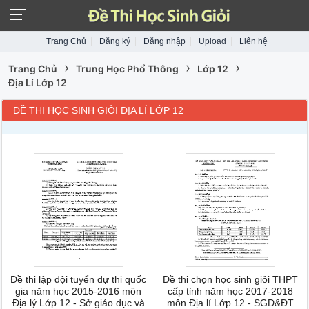
Trang Chủ
Đăng ký
Đăng nhập
Upload
Liên hệ
›
›
›
Trang Chủ
Trung Học Phổ Thông
Lớp 12
Địa Lí Lớp 12
ĐỀ THI HỌC SINH GIỎI ĐỊA LÍ LỚP 12
Đề thi lập đội tuyển dự thi quốc
Đề thi chọn học sinh giỏi THPT
gia năm học 2015-2016 môn
cấp tỉnh năm học 2017-2018
Địa lý Lớp 12 - Sở giáo dục và
môn Địa lí Lớp 12 - SGD&ĐT