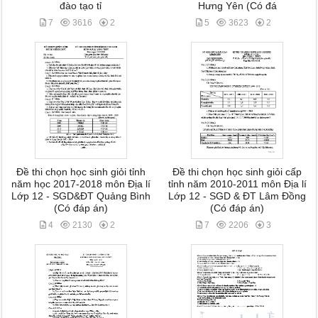
đào tạo tỉ
Hưng Yên (Có đá
7
3616
2
5
3623
2
Đề thi chọn học sinh giỏi tỉnh
Đề thi chọn học sinh giỏi cấp
năm học 2017-2018 môn Địa lí
tỉnh năm 2010-2011 môn Địa lí
Lớp 12 - SGD&ĐT Quảng Bình
Lớp 12 - SGD & ĐT Lâm Đồng
(Có đáp án)
(Có đáp án)
4
2130
2
7
2206
3