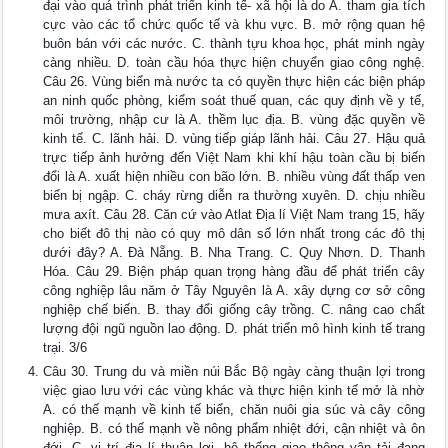
đại vào quá trình phát triển kinh tế- xã hội là do A. tham gia tích
cực vào các tổ chức quốc tế và khu vực. B. mở rộng quan hệ
buôn bán với các nước. C. thành tựu khoa học, phát minh ngày
càng nhiều. D. toàn cầu hóa thực hiện chuyển giao công nghệ.
Câu 26. Vùng biển mà nước ta có quyền thực hiện các biện pháp
an ninh quốc phòng, kiểm soát thuế quan, các quy định về y tế,
môi trường, nhập cư là A. thềm lục địa. B. vùng đặc quyền về
kinh tế. C. lãnh hải. D. vùng tiếp giáp lãnh hải. Câu 27. Hậu quả
trực tiếp ảnh hưởng đến Việt Nam khi khí hậu toàn cầu bị biến
đổi là A. xuất hiện nhiều con bão lớn. B. nhiều vùng đất thấp ven
biển bị ngập. C. cháy rừng diễn ra thường xuyên. D. chịu nhiều
mưa axít. Câu 28. Căn cứ vào Atlat Địa lí Việt Nam trang 15, hãy
cho biết đô thị nào có quy mô dân số lớn nhất trong các đô thị
dưới đây? A. Đà Nẵng. B. Nha Trang. C. Quy Nhơn. D. Thanh
Hóa. Câu 29. Biện pháp quan trọng hàng đầu để phát triển cây
công nghiệp lâu năm ở Tây Nguyên là A. xây dựng cơ sở công
nghiệp chế biến. B. thay đổi giống cây trồng. C. nâng cao chất
lượng đội ngũ nguồn lao động. D. phát triển mô hình kinh tế trang
trại. 3/6
Câu 30. Trung du và miền núi Bắc Bộ ngày càng thuận lợi trong
việc giao lưu với các vùng khác và thực hiện kinh tế mở là nhờ
A. có thế mạnh về kinh tế biển, chăn nuôi gia súc và cây công
nghiệp. B. có thế mạnh về nông phẩm nhiệt đới, cận nhiệt và ôn
đới. C. vị trí địa lí thuận lợi, hệ thống giao thông vận tải đang