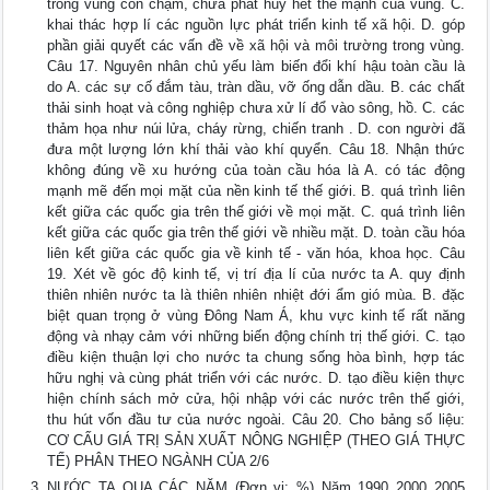
trong vùng còn chậm, chưa phát huy hết thế mạnh của vùng. C.
khai thác hợp lí các nguồn lực phát triển kinh tế xã hội. D. góp
phần giải quyết các vấn đề về xã hội và môi trường trong vùng.
Câu 17. Nguyên nhân chủ yếu làm biến đổi khí hậu toàn cầu là
do A. các sự cố đắm tàu, tràn dầu, vỡ ống dẫn dầu. B. các chất
thải sinh hoạt và công nghiệp chưa xử lí đổ vào sông, hồ. C. các
thảm họa như núi lửa, cháy rừng, chiến tranh . D. con người đã
đưa một lượng lớn khí thải vào khí quyển. Câu 18. Nhận thức
không đúng về xu hướng của toàn cầu hóa là A. có tác động
mạnh mẽ đến mọi mặt của nền kinh tế thế giới. B. quá trình liên
kết giữa các quốc gia trên thế giới về mọi mặt. C. quá trình liên
kết giữa các quốc gia trên thế giới về nhiều mặt. D. toàn cầu hóa
liên kết giữa các quốc gia về kinh tế - văn hóa, khoa học. Câu
19. Xét về góc độ kinh tế, vị trí địa lí của nước ta A. quy định
thiên nhiên nước ta là thiên nhiên nhiệt đới ẩm gió mùa. B. đặc
biệt quan trọng ở vùng Đông Nam Á, khu vực kinh tế rất năng
động và nhạy cảm với những biến động chính trị thế giới. C. tạo
điều kiện thuận lợi cho nước ta chung sống hòa bình, hợp tác
hữu nghị và cùng phát triển với các nước. D. tạo điều kiện thực
hiện chính sách mở cửa, hội nhập với các nước trên thế giới,
thu hút vốn đầu tư của nước ngoài. Câu 20. Cho bảng số liệu:
CƠ CẤU GIÁ TRỊ SẢN XUẤT NÔNG NGHIỆP (THEO GIÁ THỰC
TẾ) PHÂN THEO NGÀNH CỦA 2/6
NƯỚC TA QUA CÁC NĂM (Đơn vị: %) Năm 1990 2000 2005