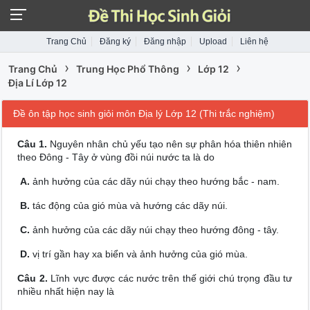
Trang Chủ
Đăng ký
Đăng nhập
Upload
Liên hệ
›
›
›
Trang Chủ
Trung Học Phổ Thông
Lớp 12
Địa Lí Lớp 12
Đề ôn tập học sinh giỏi môn Địa lý Lớp 12 (Thi trắc nghiệm)
Câu 1.
Nguyên nhân chủ yếu tạo nên sự phân hóa thiên nhiên
theo Đông - Tây ở vùng đồi núi nước ta là do
A.
ảnh hưởng của các dãy núi chạy theo hướng bắc - nam.
B.
tác động của gió mùa và hướng các dãy núi.
C.
ảnh hưởng của các dãy núi chạy theo hướng đông - tây.
D.
vị trí gần hay xa biển và ảnh hưởng của gió mùa.
Câu 2.
Lĩnh vực được các nước trên thế giới chú trọng đầu tư
nhiều nhất hiện nay là