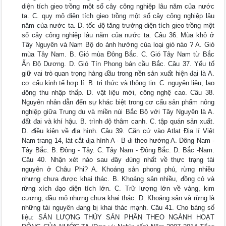
diện tích gieo trồng một số cây công nghiệp lâu năm của nước
ta. C. quy mô diện tích gieo trồng một số cây công nghiệp lâu
năm của nước ta. D. tốc độ tăng trưởng diện tích gieo trồng một
số cây công nghiệp lâu năm của nước ta. Câu 36. Mùa khô ở
Tây Nguyên và Nam Bộ do ảnh hưởng của loại gió nào ? A. Gió
mùa Tây Nam. B. Gió mùa Đông Bắc. C. Gió Tây Nam từ Bắc
Ấn Độ Dương. D. Gió Tín Phong bán cầu Bắc. Câu 37. Yếu tố
giữ vai trò quan trọng hàng đầu trong nền sản xuất hiện đại là A.
cơ cấu kinh tế hợp lí. B. tri thức và thông tin. C. nguyên liệu, lao
động thu nhập thấp. D. vật liệu mới, công nghệ cao. Câu 38.
Nguyên nhân dẫn đến sự khác biệt trong cơ cấu sản phẩm nông
nghiệp giữa Trung du và miền núi Bắc Bộ với Tây Nguyên là A.
đất đai và khí hậu. B. trình độ thâm canh. C. tập quán sản xuất.
D. điều kiện về địa hình. Câu 39. Căn cứ vào Atlat Địa lí Việt
Nam trang 14, lát cắt địa hình A - B đi theo hướng A. Đông Nam -
Tây Bắc. B. Đông - Tây. C. Tây Nam - Đông Bắc. D. Bắc -Nam.
Câu 40. Nhận xét nào sau đây đúng nhất về thực trạng tài
nguyên ở Châu Phi? A. Khoáng sản phong phú, rừng nhiều
nhưng chưa được khai thác. B. Khoáng sản nhiều, đồng cỏ và
rừng xích đạo diện tích lớn. C. Trữ lượng lớn về vàng, kim
cương, dầu mỏ nhưng chưa khai thác. D. Khoáng sản và rừng là
những tài nguyên đang bị khai thác mạnh. Câu 41. Cho bảng số
liệu: SẢN LƯỢNG THỦY SẢN PHÂN THEO NGÀNH HOẠT