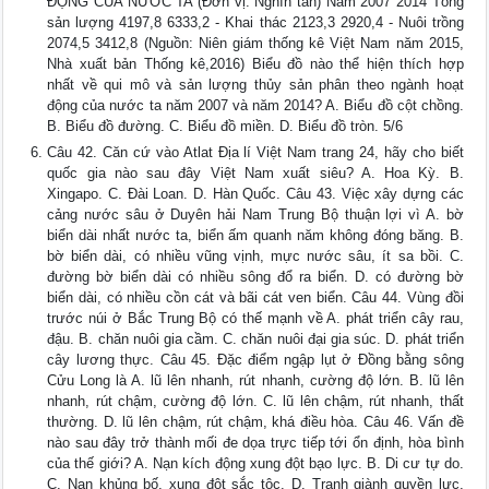
ĐỘNG CỦA NƯỚC TA (Đơn vị: Nghìn tấn) Năm 2007 2014 Tổng
sản lượng 4197,8 6333,2 - Khai thác 2123,3 2920,4 - Nuôi trồng
2074,5 3412,8 (Nguồn: Niên giám thống kê Việt Nam năm 2015,
Nhà xuất bản Thống kê,2016) Biểu đồ nào thể hiện thích hợp
nhất về qui mô và sản lượng thủy sản phân theo ngành hoạt
động của nước ta năm 2007 và năm 2014? A. Biểu đồ cột chồng.
B. Biểu đồ đường. C. Biểu đồ miền. D. Biểu đồ tròn. 5/6
Câu 42. Căn cứ vào Atlat Địa lí Việt Nam trang 24, hãy cho biết
quốc gia nào sau đây Việt Nam xuất siêu? A. Hoa Kỳ. B.
Xingapo. C. Đài Loan. D. Hàn Quốc. Câu 43. Việc xây dựng các
cảng nước sâu ở Duyên hải Nam Trung Bộ thuận lợi vì A. bờ
biển dài nhất nước ta, biển ấm quanh năm không đóng băng. B.
bờ biển dài, có nhiều vũng vịnh, mực nước sâu, ít sa bồi. C.
đường bờ biển dài có nhiều sông đổ ra biển. D. có đường bờ
biển dài, có nhiều cồn cát và bãi cát ven biển. Câu 44. Vùng đồi
trước núi ở Bắc Trung Bộ có thế mạnh về A. phát triển cây rau,
đậu. B. chăn nuôi gia cầm. C. chăn nuôi đại gia súc. D. phát triển
cây lương thực. Câu 45. Đặc điểm ngập lụt ở Đồng bằng sông
Cửu Long là A. lũ lên nhanh, rút nhanh, cường độ lớn. B. lũ lên
nhanh, rút chậm, cường độ lớn. C. lũ lên chậm, rút nhanh, thất
thường. D. lũ lên chậm, rút chậm, khá điều hòa. Câu 46. Vấn đề
nào sau đây trở thành mối đe dọa trực tiếp tới ổn định, hòa bình
của thế giới? A. Nạn kích động xung đột bạo lực. B. Di cư tự do.
C. Nạn khủng bố, xung đột sắc tộc. D. Tranh giành quyền lực,