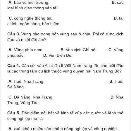
A.
bảo vệ môi trường.
B.
các
loại hình giao thông vận tải.
C.
công nghệ thông tin.
D.
tài
chính, ngân hàng, bảo hiểm.
Câu 3.
Vùng nào trong bốn vùng sau ở châu Phi có rừng xích
đạo và nhiệt đới ẩm?
A.
Vùng phía nam.
B.
Ven vịnh Ghi nê.
C.
Vùng
phía bắc.
D.
Ven Biển Đỏ.
Câu 4.
Căn cứ vào Atlat địa lí Việt Nam trang 25, cho biết đâu
là các trung tâm du lịch thuộc vùng duyên hải Nam Trung Bộ?
A.
Huế, Nha Trang
B.
Huế,
Đà Nẵng.
C.
Đà Nẵng, Nha Trang.
D.
Nha
Trang, Vũng Tàu.
Câu 5.
Đặc điểm nổi bật về kinh tế của các nước và lãnh thổ
công nghiệp mới là
A.
xuất khẩu nhiều sản phẩm nông nghiệp và công nghiệp.