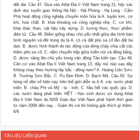
đất đai. Câu 47. Dựa vào Atlat Địa lí Việt Nam trang 21, hãy xác
định dọc tuyến giao thông Hà Nội - Hải Phòng - Hạ Long - Cẩm
Phả hoạt động công nghiệp chuyên môn hóa là A. luyện kim, cơ
khí, hoá chất. B. khai khoáng và công nghiệp nhẹ. C. cơ khí,
khai thác than, vật liệu xây dựng. D. lương thực, thực phẩm,
điện tử. Câu 48. Điểm giống nhau chủ yếu nhất giữa địa hình bán
bình nguyên và đồi trung du là A. có cả đất phù sa cổ lẫn đất ba
dan. B. được hình thành do tác động của dòng chảy chia cắt các
thềm phù sa cổ. C. nằm chuyển tiếp giữa miền núi và đồng bằng.
D. được nâng lên chủ yếu trong vận động Tân kiến tạo. Câu 49.
Căn cứ vào Atlat Địa lí Việt Nam trang 13, dãy núi nào sau đây
không chạy theo hướng tây bắc - đông nam? A. Hoàng Liên Sơn.
B. Trường Sơn Bắc. C. Pu Đen Đinh. D. Bạch Mã. Câu 50. Sự
bùng nổ dân số hiện nay trên thế giới diễn ra ở A. các nước phát
triển. B. châu Phi và Mỹ - la - tinh. C. hầu hết các quốc gia. D.
các nước đang phát triển. HẾT - Học sinh được sử dụng Atlat
Địa lí Việt Nam do NXB Giáo dục Việt Nam phát hành thời gian
từ năm 2009 đến nay. - Giám thị coi thi không giải thích gì thêm.
6/6
TÀI LIỆU LIÊN QUAN