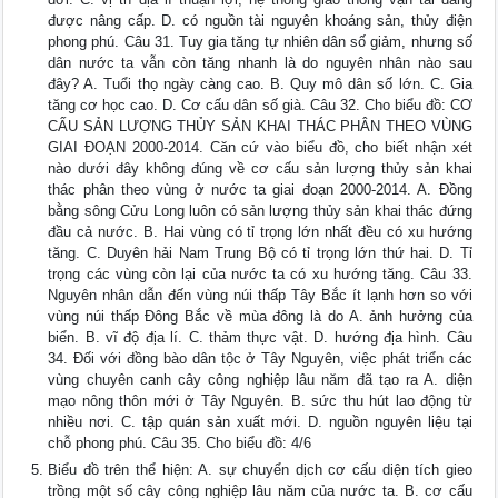
được nâng cấp. D. có nguồn tài nguyên khoáng sản, thủy điện
phong phú. Câu 31. Tuy gia tăng tự nhiên dân số giảm, nhưng số
dân nước ta vẫn còn tăng nhanh là do nguyên nhân nào sau
đây? A. Tuổi thọ ngày càng cao. B. Quy mô dân số lớn. C. Gia
tăng cơ học cao. D. Cơ cấu dân số già. Câu 32. Cho biểu đồ: CƠ
CẤU SẢN LƯỢNG THỦY SẢN KHAI THÁC PHÂN THEO VÙNG
GIAI ĐOẠN 2000-2014. Căn cứ vào biểu đồ, cho biết nhận xét
nào dưới đây không đúng về cơ cấu sản lượng thủy sản khai
thác phân theo vùng ở nước ta giai đoạn 2000-2014. A. Đồng
bằng sông Cửu Long luôn có sản lượng thủy sản khai thác đứng
đầu cả nước. B. Hai vùng có tỉ trọng lớn nhất đều có xu hướng
tăng. C. Duyên hải Nam Trung Bộ có tỉ trọng lớn thứ hai. D. Tỉ
trọng các vùng còn lại của nước ta có xu hướng tăng. Câu 33.
Nguyên nhân dẫn đến vùng núi thấp Tây Bắc ít lạnh hơn so với
vùng núi thấp Đông Bắc về mùa đông là do A. ảnh hưởng của
biển. B. vĩ độ địa lí. C. thảm thực vật. D. hướng địa hình. Câu
34. Đối với đồng bào dân tộc ở Tây Nguyên, việc phát triển các
vùng chuyên canh cây công nghiệp lâu năm đã tạo ra A. diện
mạo nông thôn mới ở Tây Nguyên. B. sức thu hút lao động từ
nhiều nơi. C. tập quán sản xuất mới. D. nguồn nguyên liệu tại
chỗ phong phú. Câu 35. Cho biểu đồ: 4/6
Biểu đồ trên thể hiện: A. sự chuyển dịch cơ cấu diện tích gieo
trồng một số cây công nghiệp lâu năm của nước ta. B. cơ cấu