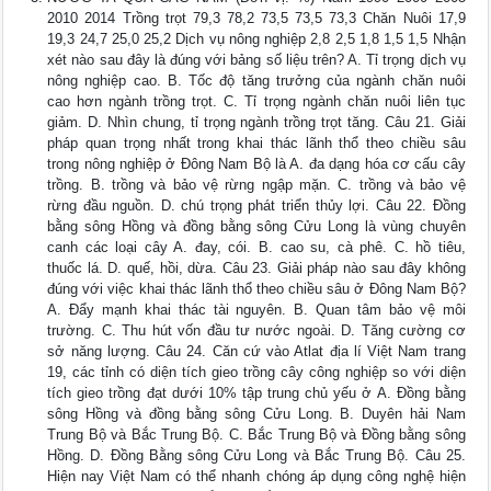
2010 2014 Trồng trọt 79,3 78,2 73,5 73,5 73,3 Chăn Nuôi 17,9
19,3 24,7 25,0 25,2 Dịch vụ nông nghiệp 2,8 2,5 1,8 1,5 1,5 Nhận
xét nào sau đây là đúng với bảng số liệu trên? A. Tỉ trọng dịch vụ
nông nghiệp cao. B. Tốc độ tăng trưởng của ngành chăn nuôi
cao hơn ngành trồng trọt. C. Tỉ trọng ngành chăn nuôi liên tục
giảm. D. Nhìn chung, tỉ trọng ngành trồng trọt tăng. Câu 21. Giải
pháp quan trọng nhất trong khai thác lãnh thổ theo chiều sâu
trong nông nghiệp ở Đông Nam Bộ là A. đa dạng hóa cơ cấu cây
trồng. B. trồng và bảo vệ rừng ngập mặn. C. trồng và bảo vệ
rừng đầu nguồn. D. chú trọng phát triển thủy lợi. Câu 22. Đồng
bằng sông Hồng và đồng bằng sông Cửu Long là vùng chuyên
canh các loại cây A. đay, cói. B. cao su, cà phê. C. hồ tiêu,
thuốc lá. D. quế, hồi, dừa. Câu 23. Giải pháp nào sau đây không
đúng với việc khai thác lãnh thổ theo chiều sâu ở Đông Nam Bộ?
A. Đẩy mạnh khai thác tài nguyên. B. Quan tâm bảo vệ môi
trường. C. Thu hút vốn đầu tư nước ngoài. D. Tăng cường cơ
sở năng lượng. Câu 24. Căn cứ vào Atlat địa lí Việt Nam trang
19, các tỉnh có diện tích gieo trồng cây công nghiệp so với diện
tích gieo trồng đạt dưới 10% tập trung chủ yếu ở A. Đồng bằng
sông Hồng và đồng bằng sông Cửu Long. B. Duyên hải Nam
Trung Bộ và Bắc Trung Bộ. C. Bắc Trung Bộ và Đồng bằng sông
Hồng. D. Đồng Bằng sông Cửu Long và Bắc Trung Bộ. Câu 25.
Hiện nay Việt Nam có thể nhanh chóng áp dụng công nghệ hiện