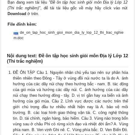
Bạn đang xem tài liệu
"Đề ôn tập học sinh giỏi môn Địa lý Lớp 12
(Thi trắc nghiệm)"
, để tải tài liệu gốc về máy hãy click vào nút
Download
ở trên.
File đính kèm:
de_on_tap_hoc_sinh_gioi_mon_dia_ly_lop_12_thi_trac_nghie
m.doc
Nội dung text: Đề ôn tập học sinh giỏi môn Địa lý Lớp 12
(Thi trắc nghiệm)
ĐỀ ÔN TẬP Câu 1. Nguyên nhân chủ yếu tạo nên sự phân hóa
thiên nhiên theo Đông - Tây ở vùng đồi núi nước ta là do A. ảnh
hưởng của các dãy núi chạy theo hướng bắc - nam. B. tác động
của gió mùa và hướng các dãy núi. C. ảnh hưởng của các dãy
núi chạy theo hướng đông - tây. D. vị trí gần hay xa biển và ảnh
hưởng của gió mùa. Câu 2. Lĩnh vực được các nước trên thế
giới chú trọng đầu tư nhiều nhất hiện nay là A. bảo vệ môi
trường. B. các loại hình giao thông vận tải. C. công nghệ thông
tin. D. tài chính, ngân hàng, bảo hiểm. Câu 3. Vùng nào trong bốn
vùng sau ở châu Phi có rừng xích đạo và nhiệt đới ẩm? A. Vùng
phía nam. B. Ven vịnh Ghi nê. C. Vùng phía bắc. D. Ven Biển Đỏ.