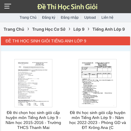
Trang Chủ
Đăng ký
Đăng nhập
Upload
Liên hệ
›
›
›
Trang Chủ
Trung Học Cơ Sở
Lớp 9
Tiếng Anh Lớp 9
ĐỀ THI HỌC SINH GIỎI TIẾNG ANH LỚP 9
Đề thi chọn học sinh giỏi cấp
Đề thi học sinh giỏi cấp huyện
huyện môn Tiếng Anh Lớp 9 -
môn Tiếng Anh Lớp 9 - Năm
Năm học 2015-2016 - Trường
học 2022-2023 - Phòng GD và
THCS Thanh Mai
ĐT Krông Ana (C