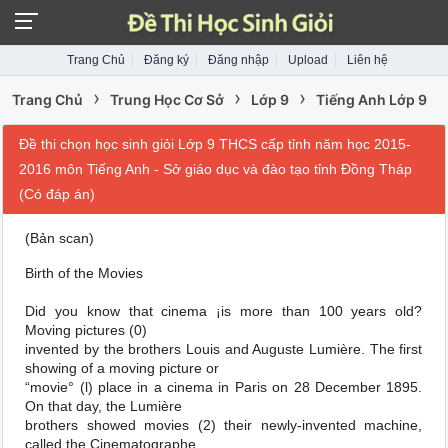
Trang Chủ
Đăng ký
Đăng nhập
Upload
Liên hệ
›
›
›
Trang Chủ
Trung Học Cơ Sở
Lớp 9
Tiếng Anh Lớp 9
Đề thi chọn học sinh giỏi Lớp 9 THCS cấp tỉnh năm học 2015-
2016 môn Tiếng Anh - Sở giáo dục và đào tạo tỉnh Đồng Tháp
(Có đáp án)
(Bản scan)
Birth of the Movies
Did you know that cinema ¡is more than 100 years old?
Moving pictures (0)
invented by the brothers Louis and Auguste Lumière. The first
showing of a moving picture or
“movie° (l) place in a cinema in Paris on 28 December 1895.
On that day, the Lumière
brothers showed movies (2) their newly-invented machine,
called the Cinematographe.