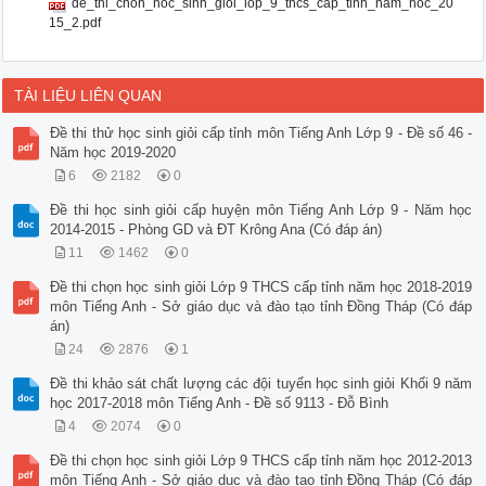
de_thi_chon_hoc_sinh_gioi_lop_9_thcs_cap_tinh_nam_hoc_20
15_2.pdf
TÀI LIỆU LIÊN QUAN
Đề thi thử học sinh giỏi cấp tỉnh môn Tiếng Anh Lớp 9 - Đề số 46 -
Năm học 2019-2020
6
2182
0
Đề thi học sinh giỏi cấp huyện môn Tiếng Anh Lớp 9 - Năm học
2014-2015 - Phòng GD và ĐT Krông Ana (Có đáp án)
11
1462
0
Đề thi chọn học sinh giỏi Lớp 9 THCS cấp tỉnh năm học 2018-2019
môn Tiếng Anh - Sở giáo dục và đào tạo tỉnh Đồng Tháp (Có đáp
án)
24
2876
1
Đề thi khảo sát chất lượng các đội tuyển học sinh giỏi Khối 9 năm
học 2017-2018 môn Tiếng Anh - Đề số 9113 - Đỗ Bình
4
2074
0
Đề thi chọn học sinh giỏi Lớp 9 THCS cấp tỉnh năm học 2012-2013
môn Tiếng Anh - Sở giáo dục và đào tạo tỉnh Đồng Tháp (Có đáp