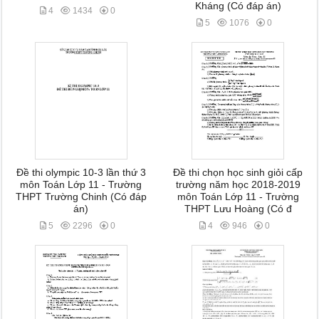
Kháng (Có đáp án)
4
1434
0
5
1076
0
Đề thi olympic 10-3 lần thứ 3
Đề thi chọn học sinh giỏi cấp
môn Toán Lớp 11 - Trường
trường năm học 2018-2019
THPT Trường Chinh (Có đáp
môn Toán Lớp 11 - Trường
án)
THPT Lưu Hoàng (Có đ
5
2296
0
4
946
0