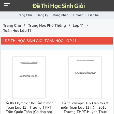
Trang Chủ
Đăng ký
Đăng nhập
Upload
Liên hệ
›
›
›
Trang Chủ
Trung Học Phổ Thông
Lớp 11
Toán Học Lớp 11
ĐỀ THI HỌC SINH GIỎI TOÁN HỌC LỚP 11
Đề thi Olympic 10-3 lần 3 môn
Đề thi olympic 10-3 lần thứ 3
Toán Lớp 11 - Trường THPT
môn Toán Lớp 11 năm 2018 -
Trần Quốc Toản (Có đáp án)
Trường THPT Huỳnh Thúc