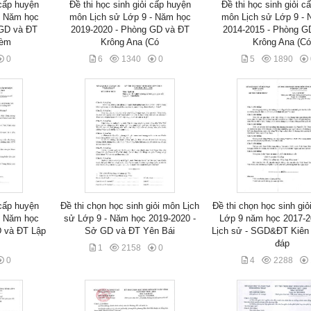
 cấp huyện
Đề thi học sinh giỏi cấp huyện
Đề thi học sinh giỏi c
- Năm học
môn Lịch sử Lớp 9 - Năm học
môn Lịch sử Lớp 9 -
 GD và ĐT
2019-2020 - Phòng GD và ĐT
2014-2015 - Phòng G
Kèm
Krông Ana (Có
Krông Ana (C
0
6
1340
0
5
1890
 cấp huyện
Đề thi chọn học sinh giỏi môn Lịch
Đề thi chọn học sinh giỏ
- Năm học
sử Lớp 9 - Năm học 2019-2020 -
Lớp 9 năm học 2017-
D và ĐT Lập
Sở GD và ĐT Yên Bái
Lịch sử - SGD&ĐT Kiên
đáp
1
2158
0
0
4
2288