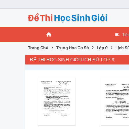
Tiể
›
›
›
Trang Chủ
Trung Học Cơ Sở
Lớp 9
Lịch S
ĐỀ THI HỌC SINH GIỎI LỊCH SỬ LỚP 9