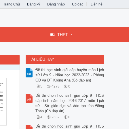
Trang Chủ
Đăng ký
Đăng nhập
Upload
Liên hệ
THPT
TÀI LIỆU HAY
Đề thi học sinh giỏi cấp huyện môn Lịch
sử Lớp 9 - Năm học 2022-2023 - Phòng
GD và ĐT Krông Ana (Có đáp án)
5
4278
0
Đề thi chọn học sinh giỏi Lớp 9 THCS
cấp tỉnh năm học 2016-2017 môn Lịch
sử - Sở giáo dục và đào tạo tỉnh Đồng
Tháp (Có đáp án)
4
2632
0
Đề thi chọn học sinh giỏi Lớp 9 THCS