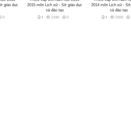
ở giáo dục
2015 môn Lịch sử - Sở giáo dục
2014 môn Lịch sử - Sở
và đào tạo
và đào tạo
0
4
1946
0
4
2606