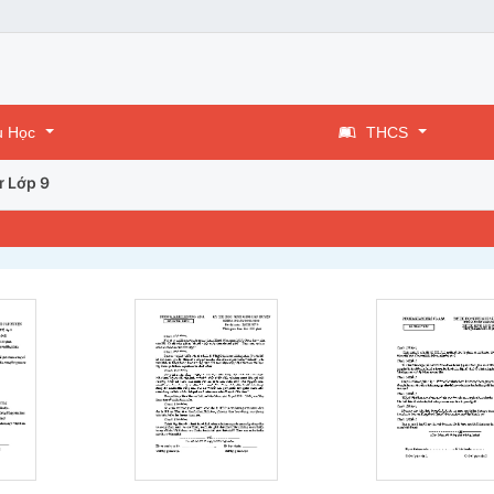
u Học
THCS
ử Lớp 9