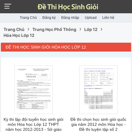
Trang Chủ
Đăng ký
Đăng nhập
Upload
Liên hệ
›
›
›
Trang Chủ
Trung Học Phổ Thông
Lớp 12
Hóa Học Lớp 12
ĐỀ THI HỌC SINH GIỎI HÓA HỌC LỚP 12
Kỳ thi lập đội tuyển học sinh giỏi
Đề thi chọn học sinh giỏi quốc
môn Hóa học Lớp 12 THPT
gia năm 2012 môn Hóa học -
năm học 2012-2013 - Sở giáo
Đề thi luyện tập số 2