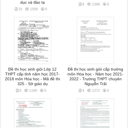
dục và đào tạ
8
1366
0
10
1506
0
Đề thi học sinh giỏi Lớp 12
Đề thi học sinh giỏi cấp trường
THPT cấp tỉnh năm học 2017-
môn Hóa học - Năm học 2021-
2018 môn Hóa học - Mã đề thi
2022 - Trường THPT chuyên
325 - Sở giáo dụ
Nguyễn Trãi
6
1180
0
4
1272
0