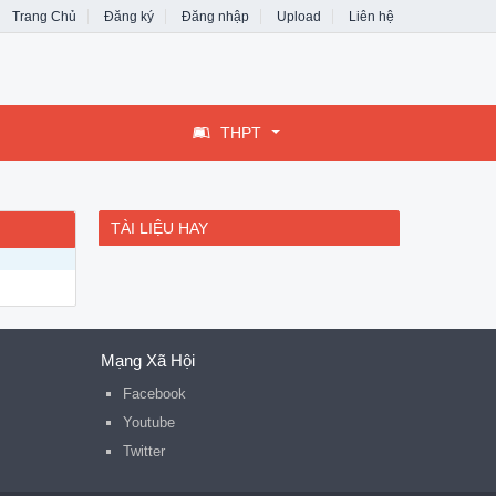
Trang Chủ
Đăng ký
Đăng nhập
Upload
Liên hệ
THPT
TÀI LIỆU HAY
Mạng Xã Hội
Facebook
Youtube
Twitter