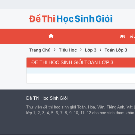
Tiể
›
›
›
Trang Chủ
Tiểu Học
Lớp 3
Toán Lớp 3
ĐỀ THI HỌC SINH GIỎI TOÁN LỚP 3
Đề Thi Học Sinh Giỏi
Thư viện đề thi học sinh giỏi Toán, Hóa, Văn, Tiếng Anh, Vật
lớp 1, 2, 3, 4, 5, 6, 7, 8, 9, 10, 11, 12 cho học sinh tham khảo