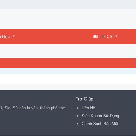
u Học
THCS
Trợ Giúp
 Lí, Địa, Sử cấp huyên, thành phố các
Liên Hệ
.
Điều Khoản Sử Dụng
Chính Sách Bảo Mật