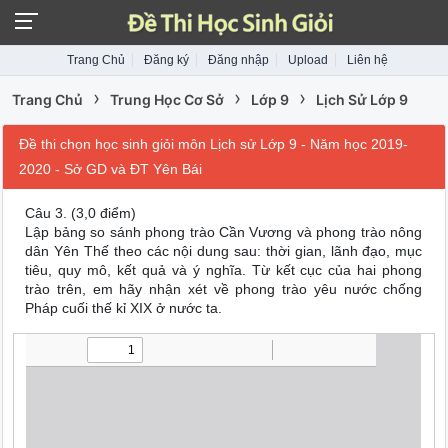
Trang Chủ
Đăng ký
Đăng nhập
Upload
Liên hệ
›
›
›
Trang Chủ
Trung Học Cơ Sở
Lớp 9
Lịch Sử Lớp 9
Đề thi chọn học sinh giỏi môn Lịch sử Lớp 9 - Năm học 2019-
2020 - Sở GD và ĐT Yên Bái
Câu 3. (3,0 điểm)
Lập bảng so sánh phong trào Cần Vương và phong trào nông
dân Yên Thế theo các nội dung sau: thời gian, lãnh đạo, mục
tiêu, quy mô, kết quả và ý nghĩa. Từ kết cục của hai phong
trào trên, em hãy nhận xét về phong trào yêu nước chống
Pháp cuối thế kỉ XIX ở nước ta.