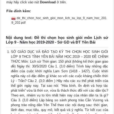
máy hãy click vào nút
Download
ở trên.
File đính kèm:
de_thi_chon_hoc_sinh_gioi_mon_lich_su_lop_9_nam_hoc_201
9_202.pdf
Nội dung text: Đề thi chọn học sinh giỏi môn Lịch sử
Lớp 9 - Năm học 2019-2020 - Sở GD và ĐT Yên Bái
SỞ GIÁO DỤC VÀ ĐÀO TẠO KỲ THI CHỌN HỌC SINH GIỎI
LỚP 9 THCS TỈNH YÊN BÁI NĂM HỌC 2019 – 2020 ĐỀ CHÍNH
THỨC Môn: Lịch sử Thời gian: 150 phút (không kể thời gian giao
đề) Ngày thi: 30/5/2020 Câu 1. (3,0 điểm) Trình bày những đặc
điểm của cuộc khởi nghĩa Lam Sơn (1418 - 1427). Cuộc khởi
nghĩa này có đặc điểm gì khác so với các cuộc kháng chiến thời
Lý - Trần? Câu 2. (3,0 điểm ) Hãy nêu các xu thế phát triển của
thế giới ngày nay. Tại sao nói: “Hòa bình, ổn định và hợp tác
phát triển” vừa là thời cơ, vừa là thách thức đối với các dân tộc?
Theo em, nhiệm vụ to lớn nhất hiện nay của nhân dân ta là gì?
Câu 3. (3,0 điểm) Lập bảng so sánh phong trào Cần Vương và
phong trào nông dân Yên Thế theo các nội dung sau: thời gian,
lãnh đạo, mục tiêu, quy mô, kết quả và ý nghĩa. Từ kết cục của