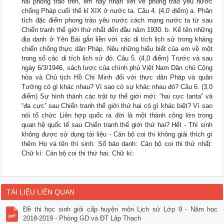
hai phong trào trên, em hãy nhận xét về phong trào yêu nước
chống Pháp cuối thế kỉ XIX ở nước ta. Câu 4. (4,0 điểm) a. Phân
tích đặc điểm phong trào yêu nước cách mạng nước ta từ sau
Chiến tranh thế giới thứ nhất đến đầu năm 1930. b. Kể tên những
địa danh ở Yên Bái gắn liền với các di tích lịch sử trong kháng
chiến chống thực dân Pháp. Nêu những hiểu biết của em về một
trong số các di tích lịch sử đó. Câu 5. (4,0 điểm) Trước và sau
ngày 6/3/1946, sách lược của chính phủ Việt Nam Dân chủ Cộng
hòa và Chủ tịch Hồ Chí Minh đối với thực dân Pháp và quân
Tưởng có gì khác nhau? Vì sao có sự khác nhau đó? Câu 6. (3,0
điểm) Sự hình thành các trật tự thế giới mới: “hai cực Ianta” và
“đa cực” sau Chiến tranh thế giới thứ hai có gì khác biệt? Vì sao
nói tổ chức Liên hợp quốc ra đời là một thành công lớn trong
quan hệ quốc tế sau Chiến tranh thế giới thứ hai? Hết - Thí sinh
không được sử dụng tài liệu - Cán bộ coi thi không giải thích gì
thêm Họ và tên thí sinh: Số báo danh: Cán bộ coi thi thứ nhất:
Chữ kí: Cán bộ coi thi thứ hai: Chữ kí:
TÀI LIỆU LIÊN QUAN
Đề thi học sinh giỏi cấp huyện môn Lịch sử Lớp 9 - Năm học
2018-2019 - Phòng GD và ĐT Lập Thạch