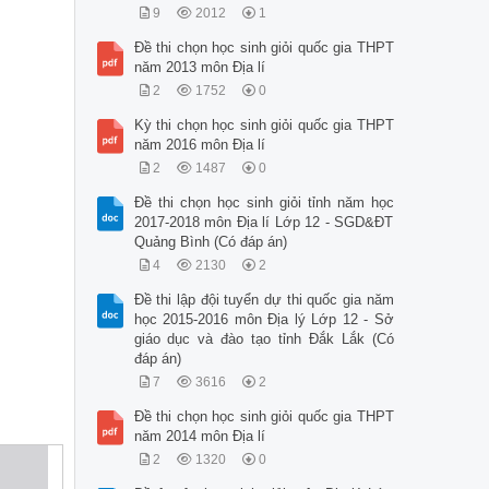
9
2012
1
Đề thi chọn học sinh giỏi quốc gia THPT
năm 2013 môn Địa lí
2
1752
0
Kỳ thi chọn học sinh giỏi quốc gia THPT
năm 2016 môn Địa lí
2
1487
0
Đề thi chọn học sinh giỏi tỉnh năm học
2017-2018 môn Địa lí Lớp 12 - SGD&ĐT
Quảng Bình (Có đáp án)
4
2130
2
Đề thi lập đội tuyển dự thi quốc gia năm
học 2015-2016 môn Địa lý Lớp 12 - Sở
giáo dục và đào tạo tỉnh Đắk Lắk (Có
đáp án)
7
3616
2
Đề thi chọn học sinh giỏi quốc gia THPT
năm 2014 môn Địa lí
2
1320
0