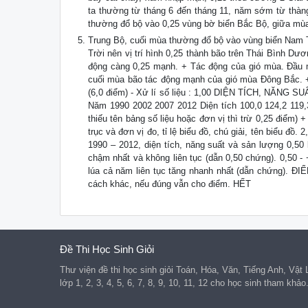
ta thường từ tháng 6 đến tháng 11, năm sớm từ thà
thường đổ bộ vào 0,25 vùng bờ biển Bắc Bộ, giữa mù
Trung Bộ, cuối mùa thường đổ bộ vào vùng biển Nam 
Trời nên vị trí hình 0,25 thành bão trên Thái Bình Dươ
động càng 0,25 mạnh. + Tác động của gió mùa. Đầu
cuối mùa bão tác động mạnh của gió mùa Đông Bắc. + L
(6,0 điểm) - Xử lí số liệu : 1,00 DIỆN TÍCH, NĂ
Năm 1990 2002 2007 2012 Diện tích 100,0 124,2 119,
thiếu tên bảng số liệu hoặc đơn vị thì trừ 0,25 điểm) 
trục và đơn vị đo, tỉ lệ biểu đồ, chú giải, tên biểu đồ
1990 – 2012, diện tích, năng suất và sản lượng 0,50
chậm nhất và không liên tục (dẫn 0,50 chứng). 0,50 -
lúa cả năm liên tục tăng nhanh nhất (dẫn chứng). ĐIỂ
cách khác, nếu đúng vẫn cho điểm. HẾT
Đề Thi Học Sinh Giỏi
Thư viện đề thi học sinh giỏi Toán, Hóa, Văn, Tiếng Anh, Vật
lớp 1, 2, 3, 4, 5, 6, 7, 8, 9, 10, 11, 12 cho học sinh tham khảo