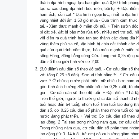
thành địa hình ngoại lực bao gồm quá 0,50 trình phong
tạo ra các dạng địa hình bóc mòn, bồi tụ. + Đặc điểm
hàm ếch, cồn cát * Địa hình ngoại lực, nhất là địa hình
vùng nhiệt đới ẩm 1,50 gió mùa - Quá trình xâm thực - 
tại. - Xâm thực mạnh ở miền đồi núi. + Trên sườn dốc
bị cắt xẻ, đất bị bào mòn rửa trôi, nhiều nơi trơ sỏi,
vôi diễn ra quá trình hòa tan tạo thành các dạng địa
vùng thềm phù sa cổ, địa hình bị chia cắt thành các 
quả của quá trình xâm thực, bào mòn mạnh ở miền nú
sông Hồng, đồng bằng sông Cửu Long mở 0,25 rộng ra p
dân số theo giới tính với cơ 2,00
(3,0 điểm) cấu dân số theo độ tuổi. - Cơ cấu dân số th
với tổng 0,25 số dân). Đơn vị tính bằng %. * Cơ cấu 
vực. * Ở những nước phát triển, nữ nhiều hơn nam và
giới tính ảnh hưởng đến phân bố sản 0,25 xuất, tổ ch
gia. - Cơ cấu dân số theo độ tuổi. + Đặc điểm: * Là
Trên thế giới, người ta thường chia dân số thành 3 nhó
tuổi hoặc đến 64 tuổi), nhóm tuổi trên tuổi lao động (
dân số, cơ 0,25 cấu dân số phân theo nhóm tuổi có ha
nước đang phát triển. + Vai trò: Cơ cấu dân số theo độ
lao động. 2 Tại sao trong những năm qua, cơ cấu dâ
Trong những năm qua, cơ cấu dân số phân theo nhóm 
lao động (từ 0 -14 tuổi, trẻ em) có xu hướng giảm nhan