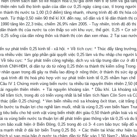
iện chính sách dân số kế hoạch hóa 0,50 gia đình nên tỉ lệ sinh và gia tăn
 thiện nên tuổi thọ bình quân của dân cư 0,25 ngày càng cao, tỉ trọng người 
 thành thị nước ta 1,00 (3,0 điểm) tăng nhanh, nhưng trình độ đô thị hóa còn
anh. Từ thập 0,50 niên 90 thế kỉ XX đến nay, số dân và tỉ lệ dân thành thị 
 1990 tăng lên 22,3 triệu, chiếm 26,9% năm 2005. - Tuy nhiên, trình độ đô th
 dân thành thị của nước ta còn thấp so với khu vực, thế giới. 0,25 + Cơ sở
ối 0,25 sống của dân nông thôn và thành thị còn đan xen nhau. 2 Tại sao nước
 đến sự phát triển 0,25 kinh tế - xã hội. + Về tích cực: * Thúc đẩy tăng trưởn
 ra nhiều việc làm góp phần giải quyết việc 0,25 làm và thu nhập cho người 
Về tiêu cực: * Sự phát triển công nghiệp, dịch vụ và tập trung dân cư ở đô t
trình CNH-HĐH, di dân tự do từ nông 0,25 thôn ra thành thị kiếm sống Trong 
 nhân quan trọng đã gây ra thiếu lao động ở nông thôn; ở thành thị sức ép g
h quá trình đô thị hoá phù hợp với sự phát triển kinh tế 0,25 nhằm hạn chế 
 Câu IV 1 Chứng minh vùng biển nước ta nhiều tài nguyên thiên nhiên 2,50 (4
tài nguyên thiên nhiên. + Tài nguyên khoáng sản. * Dầu khí. Là khoáng sả
c bể trầm tích, trong đó có triển vọng nhất là bể trầm tích Nam Côn Sơn và 
hác (dẫn 0,25 chứng). * Ven biển nhiều mỏ sa khoáng ôxít titan, cát trắng (
iển bước ta thuận lợi cho nghề làm muối, nhất là vùng 0,25 ven biển Nam Tru
g tiêu biểu cho hệ sinh vật vùng biển nhiệt đới giàu 0,50 thành phần loài và 
 ra vùng biển nước ta thuận lợi để phát triển giao thông vận tải 0,25 và du l
 cơn bão xuất hiện ở Biển Đông, 0,25 trong đó có 3- 4 cơn bão trực tiếp đổ 
ra mạnh nhất ở dải bờ biển Trung 0,25 Bộ. + Các thiên tai khác như hiện t
i thích vì sao mùa bão ở nước ta chậm dần từ Bắc vào 1,50 Nam? - Mùa bã