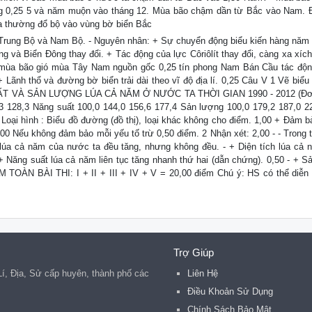
ng 0,25 5 và năm muộn vào tháng 12. Mùa bão chậm dần từ Bắc vào Nam.
a thường đổ bộ vào vùng bờ biển Bắc
Trung Bộ và Nam Bộ. - Nguyên nhân: + Sự chuyển động biểu kiến hàng năm
ng và Biển Đông thay đổi. + Tác động của lực Côriôlít thay đổi, càng xa xíc
 mùa bão gió mùa Tây Nam nguồn gốc 0,25 tín phong Nam Bán Cầu tác độ
ãnh thổ và đường bờ biển trải dài theo vĩ độ địa lí. 0,25 Câu V 1 Vẽ biểu 
NG SUẤT VÀ SẢN LƯỢNG LÚA CẢ NĂM Ở NƯỚC TA THỜI GIAN 1990 - 2012 (Đơ
3 128,3 Năng suất 100,0 144,0 156,6 177,4 Sản lượng 100,0 179,2 187,0 2
+ Loại hình : Biểu đồ đường (đồ thị), loại khác không cho điểm. 1,00 + Đảm 
. 2,00 Nếu không đảm bảo mỗi yếu tố trừ 0,50 điểm. 2 Nhận xét: 2,00 - - Trong 
 lúa cả năm của nước ta đều tăng, nhưng không đều. - + Diện tích lúa cả 
 + Năng suất lúa cả năm liên tục tăng nhanh thứ hai (dẫn chứng). 0,50 - + S
M TOÀN BÀI THI: I + II + III + IV + V = 20,00 điểm Chú ý: HS có thể diễn 
Trợ Giúp
 Lí, Địa, Sử cấp huyên, thành phố các
Liên Hệ
.
Điều Khoản Sử Dụng
Chính Sách Bảo Mật