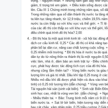
trọng. - Nguyên nhân: + Những năm gần đây nhờ thực h
giảm, tỉ trọng trẻ em giảm. + Điều kiện sống được cải
lên. Câu III 1 Chứng minh trong những năm qua, số dân
Trong những năm qua số dân thành thị nước ta tăng nh
ta liên tục tăng nhanh, từ 12,9 triệu, chiếm 19,5% năm
nước ta còn thấp so với khu vực và thế giới. + Tỉ lệ
của các đô thị còn thấp so với khu vực và thế giới, l
điều chỉnh quá trình đô thị hóa? 2,00
- Đô thị hóa là một quá trình kinh tê - xã hội tác động
dịch cơ cấu kinh tế. 0,25 * Các đô thị có khả năng tạo
phân bố lại dân cư, nâng cao chất lượng cuộc sống. + 
0,25 nhiễm môi trường. * Đô thị hóa ở nước ta do quá 
dân tự do từ nông thôn ra thành thị là một nguyên 0,50
việc làm, nhà ở, đảm bảo an ninh trật tự - Điều chỉn
cực, phát huy được tác động tích cực của đô thị hóa.
nhưng cũng lắm thiên tai? - Vùng biển nước ta giàu 
lượng lớn và giá trị nhất. Dầu khí tập 0,25 trung ở cá
Nhiều mỏ dầu khí đã được phát hiện và đưa vào khai t
tinh) có 0,25 trữ lượng lớn (dẫn chứng). * Vùng ven b
Tài nguyên hải sản (sinh vật biển). * Sinh vật Biển Đôn
sinh học cao, nhất là vùng ven bờ. (dẫn chứng). + Ngoài
- Nhiều thiên tai. + Bão: Trung bình mỗi năm có 9-10
biển nước ta. + Sạt lở bờ biển, hiện tượng này diễn 
bay cát chảy, xâm nhập mặn, 0,25 triều cường 2 Giả