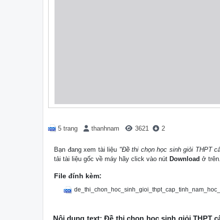
5 trang
thanhnam
3621
2
Bạn đang xem tài liệu
"Đề thi chọn học sinh giỏi THPT 
tải tài liệu gốc về máy hãy click vào nút
Download
ở trên
File đính kèm:
de_thi_chon_hoc_sinh_gioi_thpt_cap_tinh_nam_ho
Nội dung text: Đề thi chọn học sinh giỏi THPT