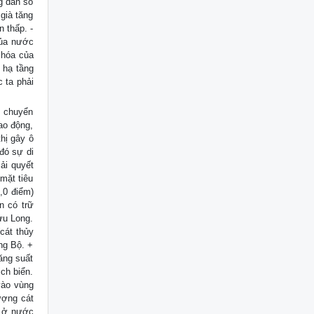
g dân số
già tăng
 thấp. -
của nước
ị hóa của
 hạ tầng
 ta phải
g, chuyển
lao động,
hị gây ô
đó sự di
iải quyết
mặt tiêu
,0 điểm)
n có trữ
Cửu Long.
cát thủy
ng Bộ. +
năng suất
ịch biển.
vào vùng
ượng cát
o ở nước