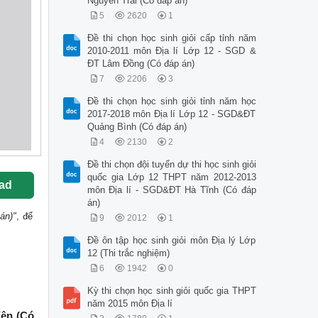
Nguyễn Trãi (Có đáp án)
5
2620
1
Đề thi chọn học sinh giỏi cấp tỉnh năm
2010-2011 môn Địa lí Lớp 12 - SGD &
ĐT Lâm Đồng (Có đáp án)
7
2206
3
Đề thi chọn học sinh giỏi tỉnh năm học
2017-2018 môn Địa lí Lớp 12 - SGD&ĐT
Quảng Bình (Có đáp án)
4
2130
2
Đề thi chọn đội tuyển dự thi học sinh giỏi
quốc gia Lớp 12 THPT năm 2012-2013
ad
môn Địa lí - SGD&ĐT Hà Tĩnh (Có đáp
án)
án)"
, để
9
2012
1
Đề ôn tập học sinh giỏi môn Địa lý Lớp
12 (Thi trắc nghiệm)
6
1942
0
Kỳ thi chọn học sinh giỏi quốc gia THPT
năm 2015 môn Địa lí
Yên (Có