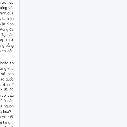
rực tiếp
sóng vỗ,
 hình của
c ta hiện
địa hình
+ Vùng đá
 Tại các
ng. + Hệ
ồng bằng
ò cơ cấu
 (hoặc so
từng khu
 số theo
các quốc
 định. *
từ 15- 59
ng cơ cấu
ià ở các
 và nguồn
à hóa? -
ưới tuổi
g tăng tỉ