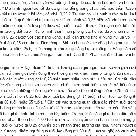
 hóa, bóc mòn, vận chuyển và bồi tụ. Trong đó quá trình bóc mòn và bồi tụ t
: * Địa hình ngoại lực rất đa dạng như đồng bằng châu thổ, bậc thềm 0,25 
 bồi tụ thường ít lồi lõm, gồ ghề. 0,25 2 Tại sao nói địa hình nước ta là địa
bồi tụ là quá trình chính trong sự hình thành và 0,25 biển đổi địa hình nướ
 miền đồi núi, mất lớp phủ thực vật, diễn ra xâm thực 0,25 mạnh mẽ, bề mặt 
 hiện tượng đất trượt, đá lở hình thành nón phóng vật tích tụ dưới chân núi. 
 hình 0,25 caxtơ với các hang động, suối cạn thung khô ở vùng núi đá vôi. +
đồi thấp 0,25 xen thung lũng rộng. - Bồi tụ nhanh ở các đồng bằng hạ lưu sô
i là sự bồi 0,25 tụ, mở mang ở các đồng bằng hạ lưu sông. + Hàng năm đ
hía biển từ vài chục đến gần trăm mét. Câu II 1 Phân biệt đặc điểm, vai tr
eo giới tính. + Đặc điểm: * Biểu thị tương quan giữa giới nam so với giới nữ
dân số theo giới biến động theo thời gian và khác nhau ở từng 0,25 nước, 
 ở các nước đang phát 0,25 triển nam nhiều hơn nữ. + Vai trò: Cơ cấu dân
ức đời sống xã hội và hoạch định chiến lược phát triển kinh tế- xã hội của 
 tập hợp của những nhóm người được sắp xếp theo những nhóm 0,25 tuổi nhất
m tuổi: nhóm 0,25 tuổi dưới tuổi lao động (0- 14 tuổi), nhóm tuổi lao động (
trên 60 tuổi, hoặc 65 tuổi). * Căn cứ vào tương quan giữa các nhóm tuổi tro
i dạng chính là cơ cấu dân số già ở các nước phát triển và cơ cấu dân số g
 tuổi phản ánh tình hình sinh tử, tuổi 0,25 thọ, khả năng phát triển dân số
n số phân theo nhóm 1,00 tuổi ở nước ta chuyển dịch nhanh theo hướng gi
tuổi ở nước ta 0,25 chuyển dịch nhanh theo hướng già hóa. Nhóm người d
h tỉ trọng. Nhóm người quá tuổi lao động (từ 60 tuổi – người già) có xu hướn