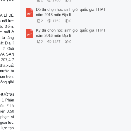
2
1780
1
Đề thi chọn học sinh giỏi quốc gia THPT
năm 2013 môn Địa lí
A LÍ ĐỀ
 nội lực
2
1752
0
đặc điểm,
Kỳ thi chọn học sinh giỏi quốc gia THPT
m tuổi ở
năm 2016 môn Địa lí
 ta tăng
2
1487
0
át Địa lí
 2. Giải
T VÀ SẢN
207,4 7
Nhà xuất
 nước ta
ian trên.
ông giải
– HƯỚNG
 1 Phân
gốc: * Là
iến 0,50
 phạm vi
ngoại lực
 lực tạo