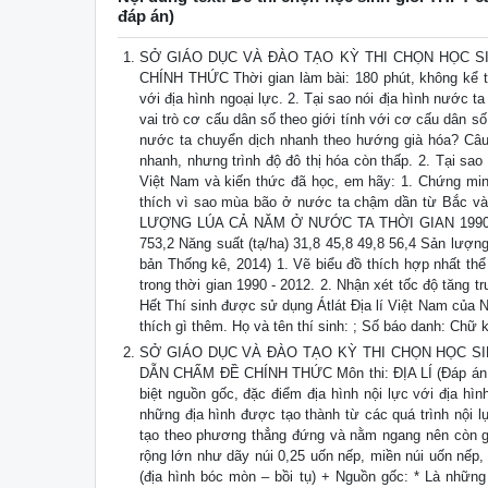
đáp án)
SỞ GIÁO DỤC VÀ ĐÀO TẠO KỲ THI CHỌN HỌC SINH
CHÍNH THỨC Thời gian làm bài: 180 phút, không kể thờ
với địa hình ngoại lực. 2. Tại sao nói địa hình nước t
vai trò cơ cấu dân số theo giới tính với cơ cấu dân s
nước ta chuyển dịch nhanh theo hướng già hóa? Câu 
nhanh, nhưng trình độ đô thị hóa còn thấp. 2. Tại sao 
Việt Nam và kiến thức đã học, em hãy: 1. Chứng minh 
thích vì sao mùa bão ở nước ta chậm dần từ Bắc 
LƯỢNG LÚA CẢ NĂM Ở NƯỚC TA THỜI GIAN 1990 – 201
753,2 Năng suất (tạ/ha) 31,8 45,8 49,8 56,4 Sản lượng
bản Thống kê, 2014) 1. Vẽ biểu đồ thích hợp nhất thể
trong thời gian 1990 - 2012. 2. Nhận xét tốc độ tăng t
Hết Thí sinh được sử dụng Átlát Địa lí Việt Nam của N
thích gì thêm. Họ và tên thí sinh: ; Số báo danh: Chữ k
SỞ GIÁO DỤC VÀ ĐÀO TẠO KỲ THI CHỌN HỌC SI
DẪN CHẤM ĐỀ CHÍNH THỨC Môn thi: ĐỊA LÍ (Đáp án
biệt nguồn gốc, đặc điểm địa hình nội lực với địa hình
những địa hình được tạo thành từ các quá trình nội lự
tạo theo phương thẳng đứng và nằm ngang nên còn gọi 
rộng lớn như dãy núi 0,25 uốn nếp, miền núi uốn nếp, đ
(địa hình bóc mòn – bồi tụ) + Nguồn gốc: * Là những 