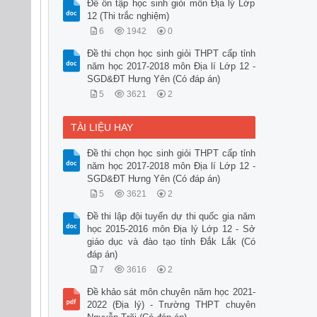
Đề ôn tập học sinh giỏi môn Địa lý Lớp
12 (Thi trắc nghiệm)
6
1942
0
Đề thi chọn học sinh giỏi THPT cấp tỉnh
năm học 2017-2018 môn Địa lí Lớp 12 -
SGD&ĐT Hưng Yên (Có đáp án)
5
3621
2
TÀI LIỆU HAY
Đề thi chọn học sinh giỏi THPT cấp tỉnh
năm học 2017-2018 môn Địa lí Lớp 12 -
SGD&ĐT Hưng Yên (Có đáp án)
5
3621
2
Đề thi lập đội tuyển dự thi quốc gia năm
học 2015-2016 môn Địa lý Lớp 12 - Sở
giáo dục và đào tạo tỉnh Đắk Lắk (Có
đáp án)
7
3616
2
Đề khảo sát môn chuyên năm học 2021-
2022 (Địa lý) - Trường THPT chuyên