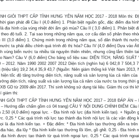
 GIỎI THPT CẤP TỈNH HƯNG YÊN NĂM HỌC 2017 - 2018 Môn thi: ĐỊ
i gian phát đề Câu I (4,0 điểm) 1. Phân biệt nguồn gốc, đặc điểm địa hình
a là địa hình của vùng nhiệt đới ẩm gió mùa? Câu II ( 3,0 điểm) 1. Phân biệt 
ố theo độ tuổi. 2. Tại sao trong những năm qua, cơ cấu dân số phân theo nhó
III (3,0 điểm) 1. Chứng minh trong những năm qua, số dân thành thị nước
nước ta phải điều chỉnh quá trình đô thị hóa? Câu IV (4,0 điểm) Dựa vào Átl
vùng biển nước ta nhiều tài nguyên thiên nhiên, nhưng cũng lắm thiên tai.
vào Nam? Câu V (6,0 điểm) Cho bảng số liệu sau: DIỆN TÍCH, NĂNG SUẤ
2. Năm 1990 2002 2007 2012 Diện tích (nghìn ha) 6 042,8 7 504,3 7 
 (triệu tấn) 19,2 34,4 35,9 43,7 (Nguồn: Niên giám thống kê Việt Nam 2013, 
 hiện tốc độ tăng trưởng diện tích, năng suất và sản lượng lúa cả năm của
rưởng diện tích, năng suất và sản lượng lúa cả năm của nước ta trong thời g
XB GD từ 2009 đến 2017. Thí sinh không sử dụng tài liệu. Giám thị coi thi kh
í giám thị:
NH GIỎI THPT CẤP TỈNH HƯNG YÊN NĂM HỌC 2017 – 2018 ĐÁP ÁN 
 – Hướng dẫn chấm gồm có 04 trang) CÂU Ý NỘI DUNG CHÍNH ĐIỂM Câu I
 2,50 (4,0 điểm) ngoại lực. - Địa hình nội lực (địa hình kiến tạo). + Nguồn 
c. 0,25 * Các quá trình nội lực tạo thành địa hình nội lực là các vận động k
là địa hình kiến tạo. + Đặc điểm: * Địa hình kiến tạo thường diễn ra trên
ịa hào, địa lũy * Địa hình kiến tạo thường lồi lõm, gồ ghề. 0,25 - Địa hình 
địa hình được tạo thành từ quá trình ngoại lực. 0,25 * Các quá trình ngoại