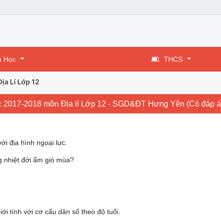
u Học
THCS
Địa Lí Lớp 12
học 2017-2018 môn Địa lí Lớp 12 - SGD&ĐT Hưng Yên (Có đáp á
i địa hình ngoại lực.
g nhiệt đới ẩm gió mùa?
iới tính với cơ cấu dân số theo độ tuổi.