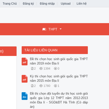
Trang Chủ
Đăng ký
Đăng nhập
Upload
Liên hệ
THPT
TÀI LIỆU LIÊN QUAN
n)
Đề thi chọn học sinh giỏi quốc gia THPT
năm 2019 môn Địa lí
2
1394
0
Kỳ thi chọn học sinh giỏi quốc gia THPT
năm 2015 môn Địa lí
2
1780
1
Đề thi chọn đội tuyển dự thi học sinh giỏi
quốc gia Lớp 12 THPT năm 2012-2013
môn Địa lí - SGD&ĐT Hà Tĩnh (Có đáp
án)