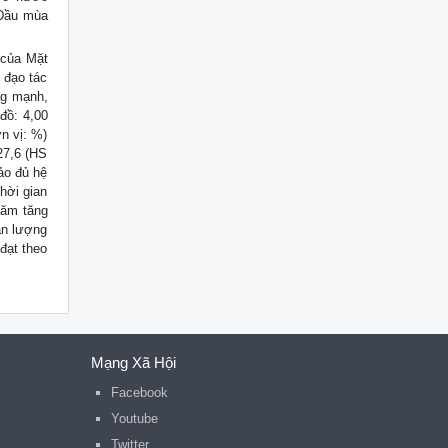
 Đầu mùa
 của Mặt
h đạo tác
ng mạnh,
đồ: 4,00
n vị: %)
27,6 (HS
bảo đủ hệ
thời gian
năm tăng
ản lượng
đạt theo
Mạng Xã Hội
Facebook
Youtube
Twitter