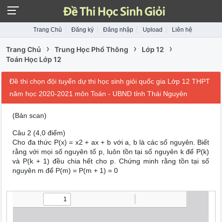
Trang Chủ
Đăng ký
Đăng nhập
Upload
Liên hệ
›
›
›
Trang Chủ
Trung Học Phổ Thông
Lớp 12
Toán Học Lớp 12
Đề thi chọn đội tuyển dự thi học sinh giỏi quốc gia Lớp 12 THPT
năm học 2020-2021 môn Toán - UBND tỉnh Thái Nguyên
(Bản scan)
Câu 2 (4,0 điểm)
Cho đa thức P(x) = x2 + ax + b với a, b là các số nguyên. Biết
rằng với mọi số nguyên tố p, luôn tồn tại số nguyên k để P(k)
và P(k + 1) đều chia hết cho p. Chứng minh rằng tồn tại số
nguyên m để P(m) = P(m + 1) = 0