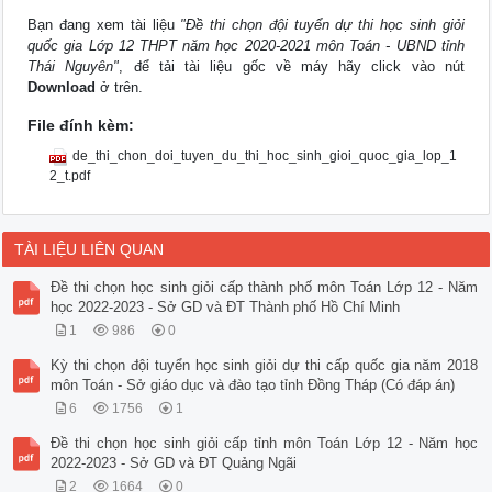
Bạn đang xem tài liệu
"Đề thi chọn đội tuyển dự thi học sinh giỏi
quốc gia Lớp 12 THPT năm học 2020-2021 môn Toán - UBND tỉnh
Thái Nguyên"
, để tải tài liệu gốc về máy hãy click vào nút
Download
ở trên.
File đính kèm:
de_thi_chon_doi_tuyen_du_thi_hoc_sinh_gioi_quoc_gia_lop_1
2_t.pdf
TÀI LIỆU LIÊN QUAN
Đề thi chọn học sinh giỏi cấp thành phố môn Toán Lớp 12 - Năm
học 2022-2023 - Sở GD và ĐT Thành phố Hồ Chí Minh
1
986
0
Kỳ thi chọn đội tuyển học sinh giỏi dự thi cấp quốc gia năm 2018
môn Toán - Sở giáo dục và đào tạo tỉnh Đồng Tháp (Có đáp án)
6
1756
1
Đề thi chọn học sinh giỏi cấp tỉnh môn Toán Lớp 12 - Năm học
2022-2023 - Sở GD và ĐT Quảng Ngãi
2
1664
0