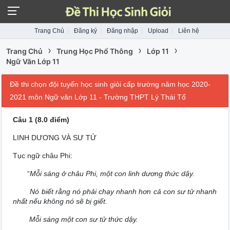
Trang Chủ
Đăng ký
Đăng nhập
Upload
Liên hệ
›
›
›
Trang Chủ
Trung Học Phổ Thông
Lớp 11
Ngữ Văn Lớp 11
Đề thi chọn đội tuyển học sinh giỏi cấp trường năm học 2020-
2021 môn Ngữ văn Lớp 11 - Trường THPT Lý Thái Tổ
Câu 1 (8.0 điểm)
LINH DƯƠNG VÀ SƯ TỬ
Tục ngữ châu Phi:
“
Mỗi sáng ở châu Phi, một con linh dương thức dậy.
Nó biết rằng nó phải chạy nhanh hơn cả con sư tử nhanh
nhất nếu không nó sẽ bị giết.
Mỗi sáng một con sư tử thức dậy.