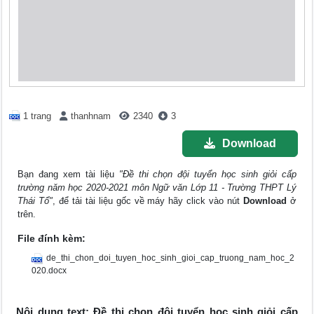
1 trang
thanhnam
2340
3
Download
Bạn đang xem tài liệu
"Đề thi chọn đội tuyển học sinh giỏi cấp
trường năm học 2020-2021 môn Ngữ văn Lớp 11 - Trường THPT Lý
Thái Tổ"
, để tải tài liệu gốc về máy hãy click vào nút
Download
ở
trên.
File đính kèm:
de_thi_chon_doi_tuyen_hoc_sinh_gioi_cap_truong_nam_hoc_2
020.docx
Nội dung text: Đề thi chọn đội tuyển học sinh giỏi cấp