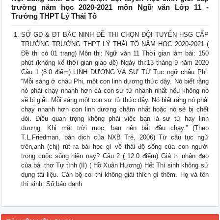
trường năm học 2020-2021 môn Ngữ văn Lớp 11 -
Trường THPT Lý Thái Tổ
SỞ GD & ĐT BẮC NINH ĐỀ THI CHỌN ĐỘI TUYỂN HSG CẤP
TRƯỜNG TRƯỜNG THPT LÝ THÁI TỔ NĂM HỌC 2020-2021 (
Đề thi có 01 trang) Môn thi: Ngữ văn 11 Thời gian làm bài: 150
phút (không kể thời gian giao đề) Ngày thi:13 tháng 9 năm 2020
Câu 1 (8.0 điểm) LINH DƯƠNG VÀ SƯ TỬ Tục ngữ châu Phi:
“Mỗi sáng ở châu Phi, một con linh dương thức dậy. Nó biết rằng
nó phải chạy nhanh hơn cả con sư tử nhanh nhất nếu không nó
sẽ bị giết. Mỗi sáng một con sư tử thức dậy. Nó biết rằng nó phải
chạy nhanh hơn con linh dương chậm nhất hoặc nó sẽ bị chết
đói. Điều quan trọng không phải việc bạn là sư tử hay linh
dương. Khi mặt trời mọc, bạn nên bắt đầu chạy.” (Theo
T.L.Friedman, bản dịch của NXB Trẻ, 2006) Từ câu tục ngữ
trên,anh (chị) rút ra bài học gì về thái độ sống của con người
trong cuộc sống hiện nay? Câu 2 ( 12.0 điểm) Giá trị nhân đạo
của bài thơ Tự tình (II) ( Hồ Xuân Hương) Hết Thí sinh không sử
dụng tài liệu. Cán bộ coi thi không giải thích gì thêm. Họ và tên
thí sinh: Số báo danh