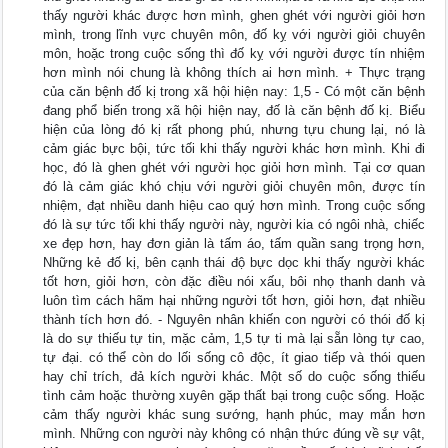
thấy người khác được hơn mình, ghen ghét với người giỏi hơn
mình, trong lĩnh vực chuyên môn, đố kỵ với người giỏi chuyên
môn, hoặc trong cuộc sống thì đố kỵ với người được tín nhiệm
hơn mình nói chung là không thích ai hơn mình. + Thực trạng
của căn bệnh đố kị trong xã hội hiện nay: 1,5 - Có một căn bệnh
đang phổ biến trong xã hội hiện nay, đố là căn bệnh đố kị. Biểu
hiện của lòng đó kị rất phong phú, nhưng tựu chung lại, nó là
cảm giác bực bội, tức tối khi thấy người khác hơn mình. Khi đi
học, đó là ghen ghét với người học giỏi hơn mình. Tại cơ quan
đó là cảm giác khó chịu với người giỏi chuyên môn, được tín
nhiệm, đạt nhiều danh hiệu cao quý hơn mình. Trong cuộc sống
đó là sự tức tối khi thấy người này, người kia có ngôi nhà, chiếc
xe đẹp hơn, hay đơn giản là tấm áo, tấm quần sang trọng hơn,
Những kẻ đố kị, bên cạnh thái độ bực dọc khi thấy người khác
tốt hơn, giỏi hơn, còn đặc điều nói xấu, bôi nhọ thanh danh và
luôn tìm cách hãm hại những người tốt hơn, giỏi hơn, đạt nhiều
thành tích hơn đó. - Nguyên nhân khiến con người có thói đố kị
là do sự thiếu tự tin, mặc cảm, 1,5 tự ti mà lại sẵn lòng tự cao,
tự đại. có thể còn do lối sống cô độc, ít giao tiếp và thói quen
hay chỉ trích, đả kích người khác. Một số do cuộc sống thiếu
tình cảm hoặc thường xuyên gặp thất bại trong cuộc sống. Hoặc
cảm thấy người khác sung sướng, hạnh phúc, may mắn hơn
mình. Những con người này không có nhận thức đúng về sự vật,