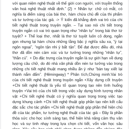
với quan niệm nghệ thuật về thế giới con người, với truyền thống
văn hoá nghệ thuật nhất định.” (2) + Nhãn tự: chữ có mắt, có
nghĩa là điểm sáng của bài thơ, hàm chứa chủ đề của thi phẩm
và tư tưởng của tác giả. -> Ý kiến đã khẳng định vai trò của chi
tiết nghệ thuật trong truyện ngắn. – Tại sao nói chi tiết trong
truyện ngắn có vai trò quan trọng như “nhãn tự” trong bài thơ tứ
tuyệt? + Thể loại thơ, nhất là thơ tứ tuyệt luôn cô đọng, ngắn
gọn nhưng lại hàm chứa những tầng bậc ý nghĩa sâu xa, “ý tại
ngôn ngoại”, “ngôn tận nhi ý bất tận”. Để đạt được điều đó, nhà
thơ đã dồn nén cảm xúc và tư tưởng trong những “nhãn tự”,
“thần cú”. + Do đặc trưng của truyện ngắn là sự giới hạn về dung
lượng câu chữ, do đó nhà văn phải dồn nén tư tưởng vào trong
những chi tiết nghệ thuật mang nhiều ẩn ý như “bàn tay xiết lại
thành nắm đấm”. (Hêmingway) * Phân tích,Chứng minh:Vai trò
của chi tiết nghệ thuật trong truyện ngắn +Xây dựng cốt truyện
+Chi tiết nghệ thuật là yếu tố quan trọng tạo nên tình huống
truyện +Vai trò của chi tiết trong việc xây dựng hình tượng nhân
vật +Chi tiết nghệ thuật có ý nghĩa quan trọng trong việc tạo
dựng khung cảnh +Chi tiết nghệ thuật góp phần tạo nên kết cấu
đặc sắc cho tác phẩm +Chi tiết nghệ thuật góp phần thể hiện chủ
đề của tác phẩm, tư tưởng nghệ thuật của tác giả – Đây là phần
thỏa sức cho học sính sáng tạo, thể hiện khả năng cảm thụ văn
học và sự tinh nhạy trong lựa chọn chi tiết, vốn văn học sâu