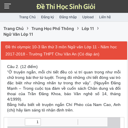
Trang Chủ
Đăng ký
Đăng nhập
Upload
Liên hệ
›
›
›
Trang Chủ
Trung Học Phổ Thông
Lớp 11
Ngữ Văn Lớp 11
Đề thi olympic 10-3 lần thứ 3 môn Ngữ văn Lớp 11 - Năm học
2017-2018 - Trường THPT Chu Văn An (Có đáp án)
Câu 2. (12 điểm)
“Ở truyện ngắn, mỗi chi tiết đều có vị trí quan trọng như mỗi
chữ trong bài thơ tứ tuyệt. Trong đó những chi tiết đóng vai trò
đặc biệt như những nhãn tự trong thơ vậy”. (Nguyễn Đăng
Mạnh – Trong cuộc tọa đàm về cuốn sách Chân dung và đối
thoại của Trần Đăng Khoa, báo Văn nghệ số 14, tháng
4/1999).
Bằng hiểu biết về truyện ngắn Chí Phèo của Nam Cao, Anh
(chị) hãy làm sáng tỏ nhận định trên.