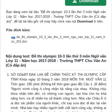
Download
Bạn đang xem tài liệu
"Đề thi olympic 10-3 lần thứ 3 môn Ngữ văn
Lớp 11 - Năm học 2017-2018 - Trường THPT Chu Văn An (Có đáp
án)"
, để tải tài liệu gốc về máy hãy click vào nút
Download
ở trên.
File đính kèm:
de_thi_olympic_10_3_lan_thu_3_mon_ngu_van_lop_11_nam_h
oc_201.doc
Nội dung text: Đề thi olympic 10-3 lần thứ 3 môn Ngữ văn
Lớp 11 - Năm học 2017-2018 - Trường THPT Chu Văn An
(Có đáp án)
SỞ GD&ĐT ĐAK LAK ĐỀ CHÍNH THỨC KỲ THI OLYMPIC CẤP
TỈNH Khóa ngày 10 tháng 3 năm 2018 MÔN THI: NGỮ VĂN 11
Thời gian: 180 phút (Không kể thời gian giao đề) Câu 1. (8 điểm)
“Người mình cũng ít công nhận tài năng của nhau. Không chịu
thừa nhận trên đời, có những con người, tạo hóa cho họ khả
năng hơn, và dĩ nhiên họ sẽ thành công hơn. Nhà văn Châu Á ít
ai đọc tác phẩm của người khác, chỉ say sưa đọc đi đọc lại văn
mình. Nhà báo hay nhiều người biết viết lách cũng vậy, không ai