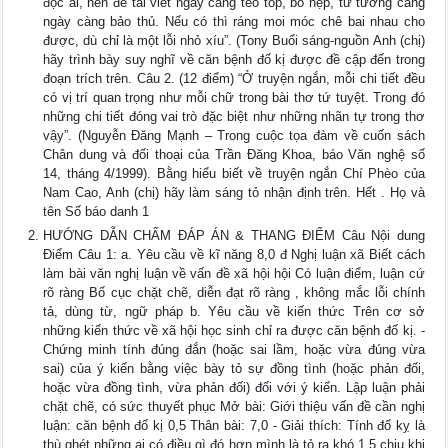
đọc ai, nên đề tài viết ngày càng teo tóp, bó hẹp, tư tưởng càng
ngày càng bảo thủ. Nếu có thì ráng moi móc chê bai nhau cho
được, dù chỉ là một lỗi nhỏ xíu”. (Tony Buổi sáng-nguồn Anh (chị)
hãy trình bày suy nghĩ về căn bệnh đố kị được đề cập đến trong
đoạn trích trên. Câu 2. (12 điểm) “Ở truyện ngắn, mỗi chi tiết đều
có vị trí quan trọng như mỗi chữ trong bài thơ tứ tuyệt. Trong đó
những chi tiết đóng vai trò đặc biệt như những nhãn tự trong thơ
vậy”. (Nguyễn Đăng Mạnh – Trong cuộc tọa đàm về cuốn sách
Chân dung và đối thoại của Trần Đăng Khoa, báo Văn nghệ số
14, tháng 4/1999). Bằng hiểu biết về truyện ngắn Chí Phèo của
Nam Cao, Anh (chị) hãy làm sáng tỏ nhận định trên. Hết . Họ và
tên Số báo danh 1
HƯỚNG DẪN CHẤM ĐÁP ÁN & THANG ĐIỂM Câu Nội dung
Điểm Câu 1: a. Yêu cầu về kĩ năng 8,0 đ Nghị luận xã Biết cách
làm bài văn nghị luận về vấn đề xã hội hội Có luận điểm, luận cứ
rõ ràng Bố cục chặt chẽ, diễn đạt rõ ràng , không mắc lỗi chính
tả, dùng từ, ngữ pháp b. Yêu cầu về kiến thức Trên cơ sở
những kiến thức về xã hội học sinh chỉ ra được căn bệnh đố kị. -
Chứng minh tính đúng đắn (hoặc sai lầm, hoặc vừa đúng vừa
sai) của ý kiến bằng việc bày tỏ sự đồng tình (hoặc phản đối,
hoặc vừa đồng tình, vừa phản đối) đối với ý kiến. Lập luận phải
chặt chẽ, có sức thuyết phục Mở bài: Giới thiệu vấn đề cần nghị
luận: căn bệnh đố kị 0,5 Thân bài: 7,0 - Giải thích: Tính đố kỵ là
thù ghét những ai có điều gì đó hơn mình,là tỏ ra khó 1,5 chịu khi