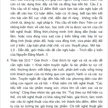
còn có tác dụng thúc đẩy xã hội và đồng loại tiến bộ. Câu 2 a.
Yêu cầu về kĩ năng 12 điểm Biết cách làm bài văn nghị luận về
vấn đề văn học Có luận điểm, luận cứ rõ ràng, biết tạo liên kết
cho bài văn Bố cục chặt chẽ, diễn đạt rõ ràng , không mắc lỗi
chính tả, dùng từ, ngữ pháp b. Yêu cầu về kiến thức Trên cơ sở
những kiến thức về văn học, học sinh chỉ ra được vai trò của chi
tiết nghệ thuật. Đồng thời,chứng minh tính đúng đắn (hoặc sai
lầm, hoặc vừa đúng vừa sai) của ý kiến bằng việc bày tỏ sự
đồng tình (hoặc phản đối, hoặc vừa đồng tình, vừa phản đối) đối
với ý kiến. Lập luận phải chặt chẽ, có sức thuyết phục. Mở bài :
1,0 - Dẫn dắt, giới thiệu vấn đề cần nghị luận. - Trích dẫn ý kiến
của Nguyễn Đăng Mạnh. 3
Thân bài 10,0 * Giải thích – Giải thích từ ngữ và rút ra vấn đề
cần nghị luận: + Khái niệm truyện ngắn: là tác phẩm tự sự cỡ
nhỏ, thường được viết bằng văn xuôi, phản ánh cuộc sống trong
tính khách quan của nó thông qua con người, hành vi và các sự
kiện. Truyện ngắn đề cập đến hầu hết các phương diện của đời
sống con người và xã hội. + Khái niệm chi tiết nghệ thuật: “Các
tiểu tiết của tác phẩm mang sức chứa lớn về cảm xúc và tư
tưởng”. Cũng theo nhóm tác giả này thì: “Tuỳ theo sự thể hiện cụ
thể, chi tiết nghệ thuật có khả năng thể hiện, giải thích, làm minh
xác cấu tứ nghệ thuật của nhà văn, trở thành tiêu điểm, điểm hội
tụ của tư tưởng tác giả trong tác phẩm. Chi tiết nghệ thuật gắn