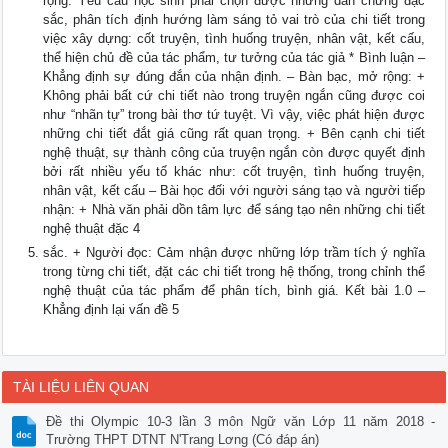
rộng. Yêu cầu học sinh phải chọn được những dẫn chứng đặc
sắc, phân tích định hướng làm sáng tỏ vai trò của chi tiết trong
việc xây dựng: cốt truyện, tình huống truyện, nhân vật, kết cấu,
thể hiện chủ đề của tác phẩm, tư tưởng của tác giả * Bình luận –
Khẳng định sự đúng đắn của nhận định. – Bàn bạc, mở rộng: +
Không phải bất cứ chi tiết nào trong truyện ngắn cũng được coi
như “nhãn tự” trong bài thơ tứ tuyệt. Vì vậy, việc phát hiện được
những chi tiết đắt giá cũng rất quan trọng. + Bên cạnh chi tiết
nghệ thuật, sự thành công của truyện ngắn còn được quyết định
bởi rất nhiều yếu tố khác như: cốt truyện, tình huống truyện,
nhân vật, kết cấu – Bài học đối với người sáng tạo và người tiếp
nhận: + Nhà văn phải dồn tâm lực để sáng tạo nên những chi tiết
nghệ thuật đặc 4
sắc. + Người đọc: Cảm nhận được những lớp trầm tích ý nghĩa
trong từng chi tiết, đặt các chi tiết trong hệ thống, trong chỉnh thể
nghệ thuật của tác phẩm để phân tích, bình giá. Kết bài 1.0 –
Khẳng định lại vấn đề 5
TÀI LIỆU LIÊN QUAN
Đề thi Olympic 10-3 lần 3 môn Ngữ văn Lớp 11 năm 2018 -
Trường THPT DTNT N'Trang Lơng (Có đáp án)