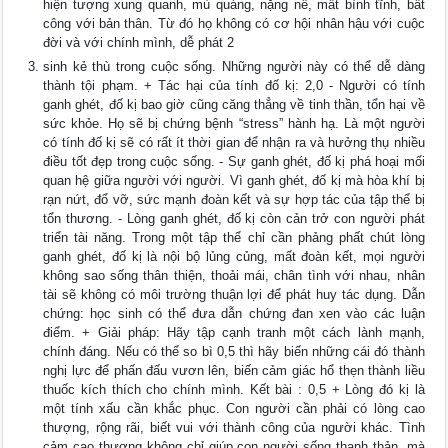
hiện tượng xung quanh, mù quáng, nặng nề, mất bình tĩnh, bất
công với bản thân. Từ đó họ không có cơ hội nhân hậu với cuộc
đời và với chính mình, dễ phát 2
sinh kẻ thù trong cuộc sống. Những người này có thể dễ dàng
thành tội phạm. + Tác hại của tính đố kị: 2,0 - Người có tính
ganh ghét, đố kị bao giờ cũng căng thẳng về tinh thần, tổn hại về
sức khỏe. Họ sẽ bị chứng bệnh “stress” hành hạ. Là một người
có tính đố kị sẽ có rất ít thời gian để nhận ra và hưởng thụ nhiều
điều tốt đẹp trong cuộc sống. - Sự ganh ghét, đố kị phá hoại mối
quan hệ giữa người với người. Vì ganh ghét, đố kị mà hòa khí bị
rạn nứt, đổ vỡ, sức mạnh đoàn kết và sự hợp tác của tập thể bị
tổn thương. - Lòng ganh ghét, đố kị còn cản trở con người phát
triển tài năng. Trong một tập thể chỉ cần phảng phất chút lòng
ganh ghét, đố kị là nội bộ lủng củng, mất đoàn kết, mọi người
không sao sống thân thiện, thoải mái, chân tình với nhau, nhân
tài sẽ không có môi trường thuận lợi để phát huy tác dụng. Dẫn
chứng: học sinh có thể đưa dẫn chứng đan xen vào các luận
điểm. + Giải pháp: Hãy tập cạnh tranh một cách lành mạnh,
chính đáng. Nếu có thể so bì 0,5 thì hãy biến những cái đó thành
nghị lực để phấn đấu vươn lên, biến cảm giác hổ thẹn thành liều
thuốc kích thích cho chính mình. Kết bài : 0,5 + Lòng đó kị là
một tính xấu cần khắc phục. Con người cần phải có lòng cao
thượng, rộng rãi, biết vui với thành công của người khác. Tình
cảm cao thượng không chỉ giúp con người sống thanh thản, mà