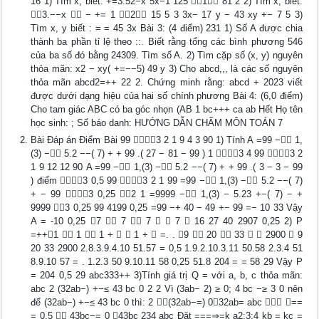
16 1) Tìm x, biết: +=3.52−x 5x−1 125 1 81 2 2) Tìm x, biết:
3.−−x  − += 1 2 15 5 3 3x− 17 y − 43 xy +− 7 5 3)
Tìm x, y biết : = = 45 3x Bài 3: (4 điểm) 231 1) Số A được chia
thành ba phần tỉ lệ theo ::. Biết rằng tổng các bình phương 546
của ba số đó bằng 24309. Tìm số A. 2) Tìm cặp số (x, y) nguyên
thỏa mãn: x2 − xy( +=−−5) 49 y 3) Cho abcd,,, là các số nguyên
thỏa mãn abcd2=++ 22 2. Chứng minh rằng: abcd + 2023 viết
được dưới dạng hiệu của hai số chính phương Bài 4: (6,0 điểm)
Cho tam giác ABC có ba góc nhọn (AB 1 bc+++ ca ab Hết Họ tên
học sinh: ; Số báo danh: HƯỚNG DẪN CHẤM MÔN TOÁN 7
Bài Đáp án Điểm Bài 99 3 2 1 9 4 3 90 1) Tính A =99 − 1,
(3) − 5.2 −−( 7) + + 99 .( 27 − 81 − 99 ) 1 3 4 99 3 2
1 9 12 12 90 A =99 − 1,(3) − 5.2 −−( 7) + + 99 .( 3 − 3 − 99
) điểm 3 0,5 99 3 2 1 99 =99 − 1,(3) − 5.2 −−( 7)
+ − 99 3 0,25 2 1 =9999 − 1,(3) − 5.23 +−( 7) − +
9999 3 0,25 99 4199 0,25 =99 −+ 40 − 49 +− 99 =− 10 33 Vậy
A = -10 0,25 7  7  7   7  16 27 40 2907 0,25 2) P
=++1  1  1 +   1 +  =. . 9  20  33   2900  9
20 33 2900 2.8.3.9.4.10 51.57 = 0,5 1.9.2.10.3.11 50.58 2.3.4 51
8.9.10 57 = . 1.2.3 50 9.10.11 58 0,25 51.8 204 = = 58 29 Vậy P
= 204 0,5 29 abc333++ 3)Tính giá trị Q = với a, b, c thỏa mãn:
abc 2 (32ab−) +−≤ 43 bc 0 2 2 Vì (3ab− 2) ≥ 0; 4 bc −≥ 3 0 nên
để (32ab−) +−≤ 43 bc 0 thì: 2 (32ab−=) 032ab= abc ⇒ ⇒==
= 0,5  43bc−= 0 43bc 234 abc Đặt ===⇒=k a2;3;4 kb = kc =