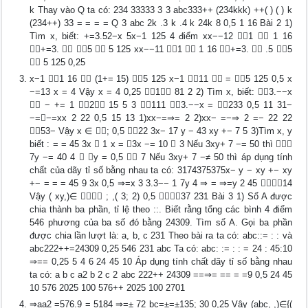
k Thay vào Q ta có: 234 33333 3 3 abc333++ (234kkk) ++( ) ( ) k
(234++) 33 = = = = Q 3 abc 2k .3 k .4 k 24k 8 0,5 1 16 Bài 2 1)
Tìm x, biết: +=3.52−x 5x−1 125 4 điểm xx−−12 1  1 16
+=3.  5  5 125 xx−−11 1  1 16 +=3.  .5 5
 5 125 0,25
x−1 1 16  (1+= 15) 5 125 x−1 11  = 5 125 0,5 x
−=13 x = 4 Vậy x = 4 0,25 1 81 2 2) Tìm x, biết: 3.−−x
 − += 1 2 15 5 3 111 3.−−x = 233 0,5 11 31−
−=⇒−=xx 2 22 0,5 15 13 1)xx−=⇒= 2 2)xx− =−⇒ 2 =− 22 22
53− Vậy x ∈ ; 0,5 22 3x− 17 y − 43 xy +− 7 5 3)Tìm x, y
biết : = = 45 3x  1 x = 3x −= 10  3 Nếu 3xy+ 7 −= 50 thì ⇒
7y −= 40 4  y = 0,5  7 Nếu 3xy+ 7 −≠ 50 thì áp dụng tính
chất của dãy tỉ số bằng nhau ta có: 3174375375x− y − xy +− xy
+− = = = 45 9 3x 0,5 ⇒=x 3 3.3−− 1 7y 4 ⇒ = ⇒=y 2 45 14
Vậy ( xy,)∈  ; ,( 3; 2) 0,5 37 231 Bài 3 1) Số A được
chia thành ba phần, tỉ lệ theo ::. Biết rằng tổng các bình 4 điểm
546 phương của ba số đó bằng 24309. Tìm số A. Gọi ba phần
được chia lần lượt là: a, b, c 231 Theo bài ra ta có: abc::= : : và
abc222++=24309 0,25 546 231 abc Ta có: abc: := : : = 24 : 45:10
⇒== 0,25 5 4 6 24 45 10 Áp dụng tính chất dãy tỉ số bằng nhau
ta có: a b c a2 b 2 c 2 abc 222++ 24309 ==⇒= == = =9 0,5 24 45
10 576 2025 100 576++ 2025 100 2701
⇒aa2 =576.9 = 5184 ⇒=± 72 bc=±=±135; 30 0,25 Vậy (abc, ,)∈{(