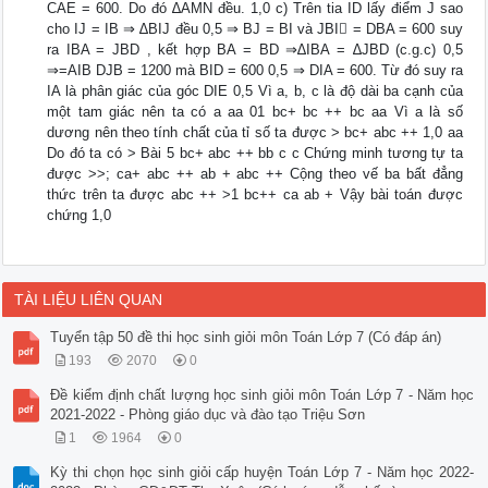
CAE = 600. Do đó ∆AMN đều. 1,0 c) Trên tia ID lấy điểm J sao
cho IJ = IB ⇒ ∆BIJ đều 0,5 ⇒ BJ = BI và JBI = DBA = 600 suy
ra IBA = JBD , kết hợp BA = BD ⇒∆IBA = ∆JBD (c.g.c) 0,5
⇒=AIB DJB = 1200 mà BID = 600 0,5 ⇒ DIA = 600. Từ đó suy ra
IA là phân giác của góc DIE 0,5 Vì a, b, c là độ dài ba cạnh của
một tam giác nên ta có a aa 01 bc+ bc ++ bc aa Vì a là số
dương nên theo tính chất của tỉ số ta được > bc+ abc ++ 1,0 aa
Do đó ta có > Bài 5 bc+ abc ++ bb c c Chứng minh tương tự ta
được >>; ca+ abc ++ ab + abc ++ Cộng theo vế ba bất đẳng
thức trên ta được abc ++ >1 bc++ ca ab + Vậy bài toán được
chứng 1,0
TÀI LIỆU LIÊN QUAN
Tuyển tập 50 đề thi học sinh giỏi môn Toán Lớp 7 (Có đáp án)
193
2070
0
Đề kiểm định chất lượng học sinh giỏi môn Toán Lớp 7 - Năm học
2021-2022 - Phòng giáo dục và đào tạo Triệu Sơn
1
1964
0
Kỳ thi chọn học sinh giỏi cấp huyện Toán Lớp 7 - Năm học 2022-