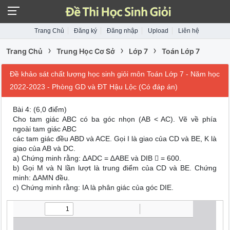
Trang Chủ
Đăng ký
Đăng nhập
Upload
Liên hệ
›
›
›
Trang Chủ
Trung Học Cơ Sở
Lớp 7
Toán Lớp 7
Đề khảo sát chất lượng học sinh giỏi môn Toán Lớp 7 - Năm học
2022-2023 - Phòng GD và ĐT Hậu Lộc (Có đáp án)
Bài 4: (6,0 điểm)
Cho tam giác ABC có ba góc nhọn (AB < AC). Vẽ về phía
ngoài tam giác ABC
các tam giác đều ABD và ACE. Gọi I là giao của CD và BE, K là
giao của AB và DC.
a) Chứng minh rằng: ∆ADC = ∆ABE và DIB  = 600.
b) Gọi M và N lần lượt là trung điểm của CD và BE. Chứng
minh: ∆AMN đều.
c) Chứng minh rằng: IA là phân giác của góc DIE.