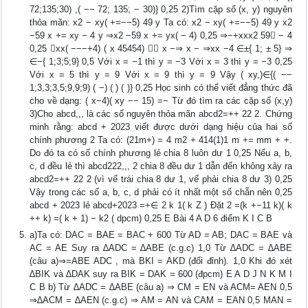
72;135;30) ,( −− 72; 135; − 30)} 0,25 2)Tìm cặp số (x, y) nguyên
thỏa mãn: x2 − xy( +=−−5) 49 y Ta có: x2 − xy( +=−−5) 49 y x2
−59 x += xy − 4 y ⇒x2 −59 x += yx( − 4) 0,25 ⇒−+xxx2 59 − 4
0,25 ⇒xx( −−−+4) ( x 45454)  x −⇒ x − ⇒xx −4 ∈±{ 1; ± 5} ⇒
∈−{ 1;3;5;9} 0,5 Với x = −1 thì y = −3 Với x = 3 thì y = −3 0,25
Với x = 5 thì y = 9 Với x = 9 thì y = 9 Vậy ( xy,)∈{( −−
1;3,3;3,5;9,9;9) ( −) ( ) ( )} 0,25 Học sinh có thể viết đẳng thức đã
cho về dạng: ( x−4)( xy −− 15) =− Từ đó tìm ra các cặp số (x,y)
3)Cho abcd,,, là các số nguyên thỏa mãn abcd2=++ 22 2. Chứng
minh rằng: abcd + 2023 viết được dưới dạng hiệu của hai số
chính phương 2 Ta có: (21m+) = 4 m2 + 414(1)1 m += mm + +.
Do đó ta có số chính phương lẻ chia 8 luôn dư 1 0,25 Nếu a, b,
c, d đều lẻ thì abcd222,,, 2 chia 8 đều dư 1 dẫn đến không xảy ra
abcd2=++ 22 2 (vì vế trái chia 8 dư 1, vế phải chia 8 dư 3) 0,25
Vậy trong các số a, b, c, d phải có ít nhất một số chẵn nên 0,25
abcd + 2023 lẻ abcd+2023 =+∈ 2 k 1( k Z ) Đặt 2 =(k +−11 k)( k
++ k) =( k + 1) − k2 ( dpcm) 0,25 E Bài 4 A D 6 điểm K I C B
a)Ta có: DAC = BAE = BAC + 600 Từ AD = AB; DAC = BAE và
AC = AE Suy ra ∆ADC = ∆ABE (c.g.c) 1,0 Từ ∆ADC = ∆ABE
(câu a)⇒=ABE ADC , mà BKI = AKD (đối đỉnh). 1,0 Khi đó xét
∆BIK và ∆DAK suy ra BIK = DAK = 600 (đpcm) E A D J N K M I
C B b) Từ ∆ADC = ∆ABE (câu a) ⇒ CM = EN và ACM= AEN 0,5
⇒∆ACM = ∆AEN (c.g.c) ⇒ AM = AN và CAM = EAN 0,5 MAN =