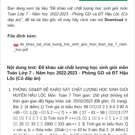
Bạn đang xem tài liệu
"Đề khảo sát chất lượng học sinh giỏi môn
Toán Lớp 7 - Năm học 2022-2023 - Phòng GD và ĐT Hậu Lộc (Có
đáp án)"
, để tải tài liệu gốc về máy hãy click vào nút
Download
ở
trên.
File đính kèm:
de_khao_sat_chat_luong_hoc_sinh_gioi_mon_toan_lop_7_nam
_hoc.pdf
Nội dung text: Đề khảo sát chất lượng học sinh giỏi môn
Toán Lớp 7 - Năm học 2022-2023 - Phòng GD và ĐT Hậu
Lộc (Có đáp án)
PHÒNG GD&ĐT ĐỀ KHẢO SÁT CHẤT LƯỢNG HỌC SINH GIỎI
HUYỆN HẬU LỘC Môn: Toán 7 Thời gian: 150 phút (không kể
thời gian giao đề) Ngày khảo sát: 25/02/2023 (Đề gồm: 01 trang).
Bài 1: (4 điểm) 1) Tính giá trị biểu thức 99 3 2 1 9 4 3 90 A
=99 − 1,(3) − 5.2 −−( 7) + + 99 .( 27 − 81 − 99 ) 3 77
  7   7  2) Tính tích P =++1  1  1 +   1 +  9
 20  33   2900  333 abc++ 2 3) Tính giá trị biểu thức Q
= với a, b, c thỏa mãn: (32ab−) +−≤ 43 bc 0 abc Bài 2: (4 điểm) 1