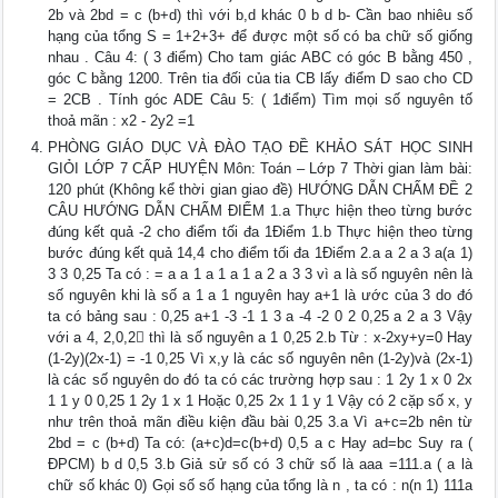
2b và 2bd = c (b+d) thì với b,d khác 0 b d b- Cần bao nhiêu số
hạng của tổng S = 1+2+3+ để được một số có ba chữ số giống
nhau . Câu 4: ( 3 điểm) Cho tam giác ABC có góc B bằng 450 ,
góc C bằng 1200. Trên tia đối của tia CB lấy điểm D sao cho CD
= 2CB . Tính góc ADE Câu 5: ( 1điểm) Tìm mọi số nguyên tố
thoả mãn : x2 - 2y2 =1
PHÒNG GIÁO DỤC VÀ ĐÀO TẠO ĐỀ KHẢO SÁT HỌC SINH
GIỎI LỚP 7 CẤP HUYỆN Môn: Toán – Lớp 7 Thời gian làm bài:
120 phút (Không kể thời gian giao đề) HƯỚNG DẪN CHẤM ĐỀ 2
CÂU HƯỚNG DẪN CHẤM ĐIỂM 1.a Thực hiện theo từng bước
đúng kết quả -2 cho điểm tối đa 1Điểm 1.b Thực hiện theo từng
bước đúng kết quả 14,4 cho điểm tối đa 1Điểm 2.a a 2 a 3 a(a 1)
3 3 0,25 Ta có : = a a 1 a 1 a 1 a 2 a 3 3 vì a là số nguyên nên là
số nguyên khi là số a 1 a 1 nguyên hay a+1 là ước của 3 do đó
ta có bảng sau : 0,25 a+1 -3 -1 1 3 a -4 -2 0 2 0,25 a 2 a 3 Vậy
với a 4, 2,0,2 thì là số nguyên a 1 0,25 2.b Từ : x-2xy+y=0 Hay
(1-2y)(2x-1) = -1 0,25 Vì x,y là các số nguyên nên (1-2y)và (2x-1)
là các số nguyên do đó ta có các trường hợp sau : 1 2y 1 x 0 2x
1 1 y 0 0,25 1 2y 1 x 1 Hoặc 0,25 2x 1 1 y 1 Vậy có 2 cặp số x, y
như trên thoả mãn điều kiện đầu bài 0,25 3.a Vì a+c=2b nên từ
2bd = c (b+d) Ta có: (a+c)d=c(b+d) 0,5 a c Hay ad=bc Suy ra (
ĐPCM) b d 0,5 3.b Giả sử số có 3 chữ số là aaa =111.a ( a là
chữ số khác 0) Gọi số số hạng của tổng là n , ta có : n(n 1) 111a