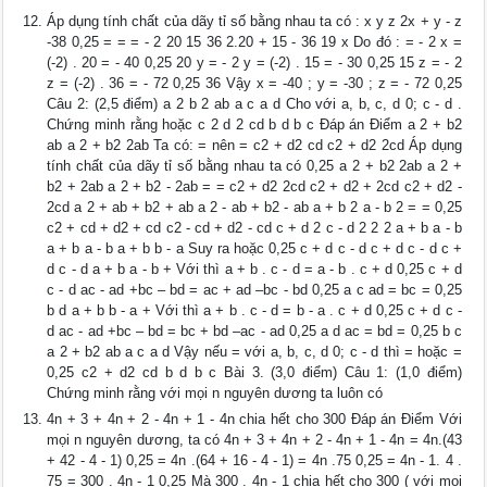
Áp dụng tính chất của dãy tỉ số bằng nhau ta có : x y z 2x + y - z
-38 0,25 = = = - 2 20 15 36 2.20 + 15 - 36 19 x Do đó : = - 2 x =
(-2) . 20 = - 40 0,25 20 y = - 2 y = (-2) . 15 = - 30 0,25 15 z = - 2
z = (-2) . 36 = - 72 0,25 36 Vậy x = -40 ; y = -30 ; z = - 72 0,25
Câu 2: (2,5 điểm) a 2 b 2 ab a c a d Cho với a, b, c, d 0; c - d .
Chứng minh rằng hoặc c 2 d 2 cd b d b c Đáp án Điểm a 2 + b2
ab a 2 + b2 2ab Ta có: = nên = c2 + d2 cd c2 + d2 2cd Áp dụng
tính chất của dãy tỉ số bằng nhau ta có 0,25 a 2 + b2 2ab a 2 +
b2 + 2ab a 2 + b2 - 2ab = = c2 + d2 2cd c2 + d2 + 2cd c2 + d2 -
2cd a 2 + ab + b2 + ab a 2 - ab + b2 - ab a + b 2 a - b 2 = = 0,25
c2 + cd + d2 + cd c2 - cd + d2 - cd c + d 2 c - d 2 2 2 a + b a - b
a + b a - b a + b b - a Suy ra hoặc 0,25 c + d c - d c + d c - d c +
d c - d a + b a - b + Với thì a + b . c - d = a - b . c + d 0,25 c + d
c - d ac - ad +bc – bd = ac + ad –bc - bd 0,25 a c ad = bc = 0,25
b d a + b b - a + Với thì a + b . c - d = b - a . c + d 0,25 c + d c -
d ac - ad +bc – bd = bc + bd –ac - ad 0,25 a d ac = bd = 0,25 b c
a 2 + b2 ab a c a d Vậy nếu = với a, b, c, d 0; c - d thì = hoặc =
0,25 c2 + d2 cd b d b c Bài 3. (3,0 điểm) Câu 1: (1,0 điểm)
Chứng minh rằng với mọi n nguyên dương ta luôn có
4n + 3 + 4n + 2 - 4n + 1 - 4n chia hết cho 300 Đáp án Điểm Với
mọi n nguyên dương, ta có 4n + 3 + 4n + 2 - 4n + 1 - 4n = 4n.(43
+ 42 - 4 - 1) 0,25 = 4n .(64 + 16 - 4 - 1) = 4n .75 0,25 = 4n - 1. 4 .
75 = 300 . 4n - 1 0,25 Mà 300 . 4n - 1 chia hết cho 300 ( với mọi