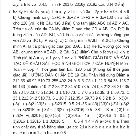
x,y, z tỉ lệ với 3,4,5. Tính P 2017x 2018y 2019z Câu 3:(4 điểm)
5z 6y 6x 4z 4y 5x a) Tìm x, y, z biết: và 3x – 2y + 5z = 96. 4 5 6
b) Chứng minh rằng: 3x+1 + 3x+2 + 3x+3 + + 3x+100 chia hết
cho 120 (với x N) Câu 4.(6 điểm) Cho tam giác ABC có AB < AC.
Trên tia đối của tia CA lấy điểm D sao cho CD = AB. Gọi P,Q là
trung điểm của AD, BC, và I là giao điểm các đường vuông góc
với AD và BC tại P và Q. a) Chứng minh ∆AIB = ∆DIC b) Chứng
minh AI là tia phân giác của góc BAC. 1 c) Kẻ IE vuông góc với
AB, chứng minh AE AD . 2 Câu 5.(2 điểm) Cho biết xyz=1 x y z
Tính giá trị A = xy x 1 yz y 1 xz z 1 PHÒNG GIÁO DỤC VÀ ĐÀO
TẠO ĐỀ KHẢO SÁT HỌC SINH GIỎI LỚP 7 CẤP HUYỆN Môn:
Toán – Lớp 7 Thời gian làm bài: 120 phút (Không kể thời gian
giao đề) HƯỚNG DẪN CHẤM ĐỀ 19 Câu Phần Nội dung Điểm a
212.35 46.92 510.73 255.492 2đ A 6 3 Câu 1 22.3 84.35 125.7
59.143 (4 điểm) 10 212.35 212.34 510.73 5 .74 0,5 212.36 212.35
59.73 59.23.73 212.34. 3 1 510.73. 1 7 0,5 212.35. 3 1 59.73. 1
23 1 212.34.2 510.73. 6 1 10 7 212.35.4 59.73.9 6 3 2 b S =(-3)0+
(-3)1 + (-3)2+(-3)3+ + (-3)2015. 0.5 2đ -3S = (-3).[(-3)0+(-3)1+(-3)2
+ +(-3)2015] = (-3)1+ (-3)2+ +(-3)2016] 0.5 -3S – S = [(-3)1 +
(-3)2+ +(-3)2016]-(3)0-(-3)1- -(-3)2015. -4S = (-3)2016 -1. 0.5 (
3)2016 1 32016 1 1 32016 S = = 0.5 4 4 4 +Vì a+b+c 0 a Theo
tính chất dãy tỉ số bằng nhau ,ta có: 2đ a b c b c a c a b a b c b
c a c a b = = 1 c a b a b c 0.5