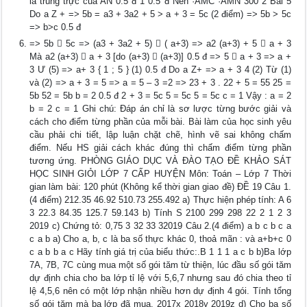
là trung trực của AN 0.5 đ 1 0.5 đ Nên ·AMC ·AMN 300 2 Bài 5
Do a Z + => 5b = a3 + 3a2 + 5 > a + 3 = 5c (2 điểm) => 5b > 5c
=> b>c 0.5 đ
=> 5b  5c => (a3 + 3a2 + 5)  ( a+3) => a2 (a+3) + 5  a + 3
Mà a2 (a+3)  a + 3 [do (a+3)  (a+3)] 0.5 đ => 5  a + 3 => a +
3 Ư (5) => a+ 3 { 1 ; 5 } (1) 0.5 đ Do a Z+ => a + 3 4 (2) Từ (1)
và (2) => a + 3 = 5 => a = 5 – 3 =2 => 23 + 3 . 22 + 5 = 55 25 =
5b 52 = 5b b = 2 0.5 đ 2 + 3 = 5c 5 = 5c 5 = 5c c = 1 Vậy : a = 2
b = 2 c = 1 Ghi chú: Đáp án chỉ là sơ lược từng bước giải và
cách cho điểm từng phần của mỗi bài. Bài làm của học sinh yêu
cầu phải chi tiết, lập luận chặt chẽ, hình vẽ sai không chấm
điểm. Nếu HS giải cách khác đúng thì chấm điểm từng phần
tương ứng. PHÒNG GIÁO DỤC VÀ ĐÀO TẠO ĐỀ KHẢO SÁT
HỌC SINH GIỎI LỚP 7 CẤP HUYỆN Môn: Toán – Lớp 7 Thời
gian làm bài: 120 phút (Không kể thời gian giao đề) ĐỀ 19 Câu 1.
(4 điểm) 212.35 46.92 510.73 255.492 a) Thực hiện phép tính: A 6
3 22.3 84.35 125.7 59.143 b) Tính S 2100 299 298 22 2 1 2 3
2019 c) Chứng tỏ: 0,75 3 32 33 32019 Câu 2.(4 điểm) a b c b c a
c a b a) Cho a, b, c là ba số thực khác 0, thoả mãn : và a+b+c 0
c a b b a c Hãy tính giá trị của biểu thức:.B 1 1 1 a c b b)Ba lớp
7A, 7B, 7C cùng mua một số gói tăm từ thiện, lúc đầu số gói tăm
dự định chia cho ba lớp tỉ lệ với 5,6,7 nhưng sau đó chia theo tỉ
lệ 4,5,6 nên có một lớp nhận nhiều hơn dự định 4 gói. Tính tổng
số gói tăm mà ba lớp đã mua. 2017x 2018y 2019z d) Cho ba số