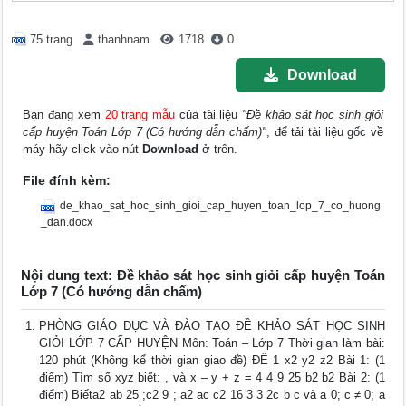
75 trang
thanhnam
1718
0
Download
Bạn đang xem
20 trang mẫu
của tài liệu
"Đề khảo sát học sinh giỏi
cấp huyện Toán Lớp 7 (Có hướng dẫn chấm)"
, để tải tài liệu gốc về
máy hãy click vào nút
Download
ở trên.
File đính kèm:
de_khao_sat_hoc_sinh_gioi_cap_huyen_toan_lop_7_co_huong
_dan.docx
Nội dung text: Đề khảo sát học sinh giỏi cấp huyện Toán
Lớp 7 (Có hướng dẫn chấm)
PHÒNG GIÁO DỤC VÀ ĐÀO TẠO ĐỀ KHẢO SÁT HỌC SINH
GIỎI LỚP 7 CẤP HUYỆN Môn: Toán – Lớp 7 Thời gian làm bài:
120 phút (Không kể thời gian giao đề) ĐỀ 1 x2 y2 z2 Bài 1: (1
điểm) Tìm số xyz biết: , và x – y + z = 4 4 9 25 b2 b2 Bài 2: (1
điểm) Biếta2 ab 25 ;c2 9 ; a2 ac c2 16 3 3 2c b c và a 0; c ≠ 0; a