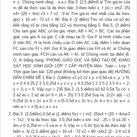
≠ -c. Chứng minh rằng: . a a c Bài 3: (2,5 điểm0 a/ Tìm giá trị của
m để đa thức sau là đa thức bậc 3 theo biến x: f (x) = (m2- 25)
x4+ (20 + 4m) x3 + 7 x2 - 9 b/ Tìm giá trị nhỏ nhất của đa thức
g(x) = 16 x4 - 72 x2 + 90. Bài 4: (2 điểm) Tìm số chia và số dư
biết rằng số bị chia bằng 112 và thương bằng 5. Bài 5: (3 điểm)
Cho tam giác ABC có ba góc nhọn, AB < AC < BC. Các tia phân
giác của góc A và góc C cắt nhau tại O. Gọi F là hình chiếu của
O trên BC; H là hình chiếu của O trên AC. Lấy điểm I trên đoạn
FC sao cho FI = AH. Gọi K là giao điểm của FH và AI. a/ Chứng
minh tam giác FCH cân và AK = KI. b/ Chứng minh ba điểm B,
O, K thẳng hàng. PHÒNG GIÁO DỤC VÀ ĐÀO TẠO ĐỀ KHẢO
SÁT HỌC SINH GIỎI LỚP 7 CẤP HUYỆN Môn: Toán – Lớp 7
Thời gian làm bài: 120 phút (Không kể thời gian giao đề) HƯỚNG
DẪN CHẤM ĐỀ 1 Bài 1: (1điểm) x2 y2 z2 x y z 0,5đ và x, y, z N,
x ≠ 0 4 9 25 2 3 5 0,25đ x y z x y z 4 0,25đ 1 2 3 5 2 3 5 4 x = 2;
y = 3; z = 5. Vậy xyz = 235 Bài 2: (1,5 điểm) b2 b2 0,5đ Ta có: c
2 a2 ac c 2 a2 ab (vì 9 + 16 = 25) 3 3 0,25đ Suy ra: 2c2= a(b – c)
0,25đ 2c b c (vì a ≠ 0; c ≠ 0) 0,5đ a c 2c b c 2c b c b c (vì a ≠ -c
nên a + c ≠ 0) a c a c a c
Bài 3: (2,5điểm) 0,5đ a/ (1 điểm) f(x) = ( m2- 25)x4 + (20 + 4m)x3
+ 7x2 - 9 là đa thức bậc 3 0,25đ biến x khi: m2 - 25 = 0 và 20 +
4m ≠ 0 0,25đ m = 5 và m ≠ -5 Vậy m = 5 thì f(x) là đa thức bậc 3
biến x. b/ (1,5 điểm) g(x) = 16 x4 - 72 x2 + 90 =(4x2 )2 - 2.4 x2.9