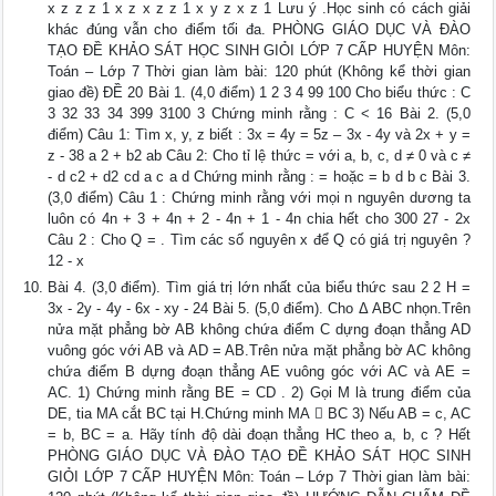
x z z z 1 x z x z z 1 x y z x z 1 Lưu ý .Học sinh có cách giải
khác đúng vẫn cho điểm tối đa. PHÒNG GIÁO DỤC VÀ ĐÀO
TẠO ĐỀ KHẢO SÁT HỌC SINH GIỎI LỚP 7 CẤP HUYỆN Môn:
Toán – Lớp 7 Thời gian làm bài: 120 phút (Không kể thời gian
giao đề) ĐỀ 20 Bài 1. (4,0 điểm) 1 2 3 4 99 100 Cho biểu thức : C
3 32 33 34 399 3100 3 Chứng minh rằng : C < 16 Bài 2. (5,0
điểm) Câu 1: Tìm x, y, z biết : 3x = 4y = 5z – 3x - 4y và 2x + y =
z - 38 a 2 + b2 ab Câu 2: Cho tỉ lệ thức = với a, b, c, d ≠ 0 và c ≠
- d c2 + d2 cd a c a d Chứng minh rằng : = hoặc = b d b c Bài 3.
(3,0 điểm) Câu 1 : Chứng minh rằng với mọi n nguyên dương ta
luôn có 4n + 3 + 4n + 2 - 4n + 1 - 4n chia hết cho 300 27 - 2x
Câu 2 : Cho Q = . Tìm các số nguyên x để Q có giá trị nguyên ?
12 - x
Bài 4. (3,0 điểm). Tìm giá trị lớn nhất của biểu thức sau 2 2 H =
3x - 2y - 4y - 6x - xy - 24 Bài 5. (5,0 điểm). Cho Δ ABC nhọn.Trên
nửa mặt phẳng bờ AB không chứa điểm C dựng đoạn thẳng AD
vuông góc với AB và AD = AB.Trên nửa mặt phẳng bờ AC không
chứa điểm B dựng đoạn thẳng AE vuông góc với AC và AE =
AC. 1) Chứng minh rằng BE = CD . 2) Gọi M là trung điểm của
DE, tia MA cắt BC tại H.Chứng minh MA  BC 3) Nếu AB = c, AC
= b, BC = a. Hãy tính độ dài đoạn thẳng HC theo a, b, c ? Hết
PHÒNG GIÁO DỤC VÀ ĐÀO TẠO ĐỀ KHẢO SÁT HỌC SINH
GIỎI LỚP 7 CẤP HUYỆN Môn: Toán – Lớp 7 Thời gian làm bài: