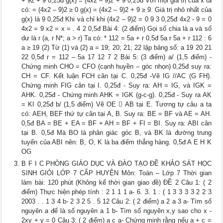
+ 92 + 9 0,25đ g(x) = (4x2 – 9)2 + 9 0,25đ Với mọi giá trị của x ta
có: = (4x2 – 9)2 ≥ 0 g(x) = (4x2 – 9)2 + 9 ≥ 9. Giá trị nhỏ nhất của
g(x) là 9 0,25đ Khi và chỉ khi (4x2 – 9)2 = 0 9 3 0,25đ 4x2 - 9 = 0
4x2 = 9 x2 = x = . 4 2 0,5đ Bài 4: (2 điểm) Gọi số chia là a và số
dư là r (a, r N*; a > r) Ta có: * 112 = 5a + r 0,5đ 5a r 5a + r 112 : 6
a ≥ 19 (2) Từ (1) và (2) a = 19; 20; 21; 22 lập bảng số: a 19 20 21
22 0,5đ r = 112 – 5a 17 12 7 2 Bài 5: (3 điểm) a/ (1,5 điểm) -
Chứng minh CHO = CFO (cạnh huyền – góc nhọn) 0,25đ suy ra:
CH = CF. Kết luận FCH cân tại C. 0,25đ -Vẽ IG //AC (G FH).
Chứng minh FIG cân tại I. 0,25đ - Suy ra: AH = IG, và IGK =
AHK. 0,25đ - Chứng minh AHK = IGK (g-c-g). 0,25đ - Suy ra AK
= KI 0,25đ b/ (1,5 điểm) Vẽ OE  AB tại E. Tương tự câu a ta
có: AEH, BEF thứ tự cân tại A, B. Suy ra: BE = BF và AE = AH.
0,5đ BA = BE + EA = BF + AH = BF + FI = BI. Suy ra: ABI cân
tại B. 0,5đ Mà BO là phân giác góc B, và BK là đường trung
tuyến của ABI nên: B, O, K là ba điểm thẳng hàng. 0,5đ A E H K
OG
B F I C PHÒNG GIÁO DỤC VÀ ĐÀO TẠO ĐỀ KHẢO SÁT HỌC
SINH GIỎI LỚP 7 CẤP HUYỆN Môn: Toán – Lớp 7 Thời gian
làm bài: 120 phút (Không kể thời gian giao đề) ĐỀ 2 Câu 1: ( 2
điểm) Thực hiện phép tính : 2 1 1 1 a- 6. 3. 1 : ( 1 3 3 3 3 2 2 3
2003 . . 1 3 4 b- 2 3 2 5 . 5 12 Câu 2: ( 2 điểm) a 2 a 3 a- Tìm số
nguyên a để là số nguyên a 1 b- Tìm số nguyên x,y sao cho x -
2xy + y = 0 Câu 3: ( 2 điểm) a c a- Chứng minh rằng nếu a + c =