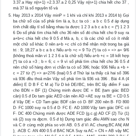
3.37.a Hay n(n+1) =2.3.37.a 2 0,25 Vậy n(n+1) chia hết cho 37 ,
mà 37 là số nguyên tố và
Hay 2013 x 2014 Vậy minP = 1 khi và chỉ khi 2013 x 2014 b) Gọi
ba chữ số của số phải tìm là a, b,c ta có : a b c 0.5 đ áp dụng
tính chất dãy tỉ số bằng nhau ta được 1 2 3 a b c a b c = (*) 1 2 3
6 Do số phải tìm chia hết cho 36 nên số đó chia hết cho 9 suy ra
a+b+c chia hết cho 9 0.5 đ Mà a, b, c là các chữ số có ít nhất
một chữ số khác 0 nên a+b +c chỉ có thể nhận một trong ba giá
trị : 9; 18;27 a b c a b c Nếu a+b +c = 9 Từ (*) ta có = => a= 9/6
(không thoả mãn vì 1 2 3 6 a là chữ số) Nếu a+b +c = 18 kết hợp
(*) ta có a =3 ; b = 6; c = 9 vì số phải tìm chia hết cho 36 0.5 đ
nên chữ số hàng đơn vị chẵn ta có số 396; hoặc 936 Nếu a +b +
c = 27 từ (*) => a=27/6 (loại) 0.5 đ Thử lại ta thấy cả hai số 396
và 936 đều thoả mãn Vậy số phải tìm là 936 và 396 . Bài 4 A (4
điểm) E D B F C M a) Từ D kẻ DE//BC, trên BC lấy điểm F sao
cho BDN = BF (1) Chứng minh được DE = BE (tam giác BED
cân) 0.5 đ Do tam giác AED cân nên AD =AE suy ra BE = CD 0.5
đ Vậy DE = CD Tam giác BDF cân có D· BF 200 nên B· FD 800
D· FC 1000 suy ra 0.5 đ D· FC E· AD 1000 Vậy tam giác DFC có
F· DC 400 Chứng minh được ADE FCD (g.c.g) AD CF (2) Từ (1)
và (2) suy ra đpcm. 0.5 đ b) Dựng tam giác đều AMN sao cho N
và C ở cùng một phía so với AB. 0.5 đ Vì AC chung;BC AN( AM
); ·ACB C· AN 400 0.5 đ BAC NCA Suy ra AC = CN = AB vậy MC