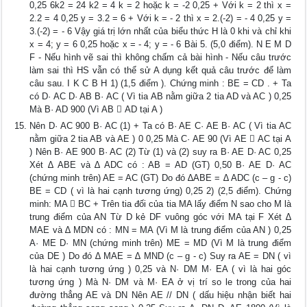
0,25 6k2 = 24 k2 = 4 k = 2 hoặc k = -2 0,25 + Với k = 2 thì x =
2.2 = 4 0,25 y = 3.2 = 6 + Với k = - 2 thì x = 2.(-2) = - 4 0,25 y =
3.(-2) = - 6 Vậy giá trị lớn nhất của biểu thức H là 0 khi và chỉ khi
x = 4; y = 6 0,25 hoặc x = - 4; y = - 6 Bài 5. (5,0 điểm). N E M D
F - Nếu hình vẽ sai thì không chấm cả bài hình - Nếu câu trước
làm sai thì HS vẫn có thể sử A dụng kết quả câu trước để làm
câu sau. I K C B H 1) (1,5 điểm ). Chứng minh : BE = CD . + Ta
có D· AC D· AB B· AC ( Vì tia AB nằm giữa 2 tia AD và AC ) 0,25
Mà B· AD 900 (Vì AB  AD tại A )
Nên D· AC 900 B· AC (1) + Ta có B· AE C· AE B· AC ( Vì tia AC
nằm giữa 2 tia AB và AE ) 0 0,25 Mà C· AE 90 (Vì AE  AC tại A
) Nên B· AE 900 B· AC (2) Từ (1) và (2) suy ra B· AE D· AC 0,25
Xét ∆ ABE và ∆ ADC có : AB = AD (GT) 0,50 B· AE D· AC
(chứng minh trên) AE = AC (GT) Do đó ∆ABE = ∆ ADC (c – g - c)
BE = CD ( vì là hai cạnh tương ứng) 0,25 2) (2,5 điểm). Chứng
minh: MA  BC + Trên tia đối của tia MA lấy điểm N sao cho M là
trung điểm của AN Từ D kẻ DF vuông góc với MA tại F Xét ∆
MAE và ∆ MDN có : MN = MA (Vì M là trung điểm của AN ) 0,25
A· ME D· MN (chứng minh trên) ME = MD (Vì M là trung điểm
của DE ) Do đó ∆ MAE = ∆ MND (c – g - c) Suy ra AE = DN ( vì
là hai cạnh tương ứng ) 0,25 và N· DM M· EA ( vì là hai góc
tương ứng ) Mà N· DM và M· EA ở vị trí so le trong của hai
đường thẳng AE và DN Nên AE // DN ( dấu hiệu nhận biết hai