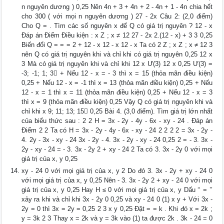
n nguyên dương ) 0,25 Nên 4n + 3 + 4n + 2 - 4n + 1 - 4n chia hết
cho 300 ( với mọi n nguyên dương ) 27 - 2x Câu 2: (2,0 điểm)
Cho Q = . Tìm các số nguyên x để Q có giá trị nguyên ? 12 - x
Đáp án Điểm Điều kiện : x Z ; x ≠ 12 27 - 2x 2.(12 - x) + 3 3 0,25
Biến đổi Q = = = 2 + 12 - x 12 - x 12 - x Ta có 2 Z ; x Z ; x ≠ 12 3
nên Q có giá trị nguyên khi và chỉ khi có giá trị nguyên 0,25 12 x
3 Mà có giá trị nguyên khi và chỉ khi 12 x Ư(3) 12 x 0,25 Ư(3) =
-3; -1; 1; 3 + Nếu 12 - x = - 3 thì x = 15 (thỏa mãn điều kiện)
0,25 + Nếu 12 - x = -1 thì x = 13 (thỏa mãn điều kiện) 0,25 + Nếu
12 - x = 1 thì x = 11 (thỏa mãn điều kiện) 0,25 + Nếu 12 - x = 3
thì x = 9 (thỏa mãn điều kiện) 0,25 Vậy Q có giá trị nguyên khi và
chỉ khi x 9; 11; 13; 15 0,25 Bài 4. (3,0 điểm). Tìm giá trị lớn nhất
của biểu thức sau : 2 2 H = 3x - 2y - 4y - 6x - xy - 24 . Đáp án
Điểm 2 2 Ta có H = 3x - 2y - 4y - 6x - xy - 24 2 2 2 2 = 3x - 2y -
4. 2y - 3x - xy - 24 3x - 2y - 4. 3x - 2y - xy - 24 0,25 2 = - 3. 3x -
2y - xy - 24 = - 3. 3x - 2y 2 + xy - 24 2 Ta có 3. 3x - 2y 0 với mọi
giá trị của x, y 0,25
xy - 24 0 với mọi giá trị của x, y 2 Do đó 3. 3x - 2y + xy - 24 0
với mọi giá trị của x, y 0,25 Nên - 3. 3x - 2y 2 + xy - 24 0 với mọi
giá trị của x, y 0,25 Hay H ≤ 0 với mọi giá trị của x, y Dấu ‘‘ = ’’
xảy ra khi và chỉ khi 3x - 2y 0 0,25 và xy - 24 0 (1) x y + Với 3x -
2y = 0 thì 3x = 2y = 0,25 2 3 x y 0,25 Đặt = = k . Khi đó x = 2k ;
y = 3k 2 3 Thay x = 2k và y = 3k vào (1) ta được 2k . 3k - 24 = 0