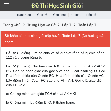
Trang Chủ
Đăng ký
Đăng nhập
Upload
Liên hệ
›
›
›
Trang Chủ
Trung Học Cơ Sở
Lớp 7
Toán Lớp 7
Đề khảo sát học sinh giỏi cấp huyện Toán Lớp 7 (Có hướng dẫn
chấm)
Bài 4:
(2 điểm) Tìm số chia và số dư biết rằng số bị chia bằng
112 và thương bằng 5.
Bài 5:
(3 điểm) Cho tam giác ABC có ba góc nhọn, AB < AC <
BC. Các tia phân giác của góc A và góc C cắt nhau tại O. Gọi
F là hình chiếu của O trên BC; H là hình chiếu của O trên AC.
Lấy điểm I trên đoạn FC sao cho FI = AH. Gọi K là giao điểm
của FH và AI.
a/ Chứng minh tam giác FCH cân và AK = KI.
b/ Chứng minh ba điểm B, O, K thẳng hàng.