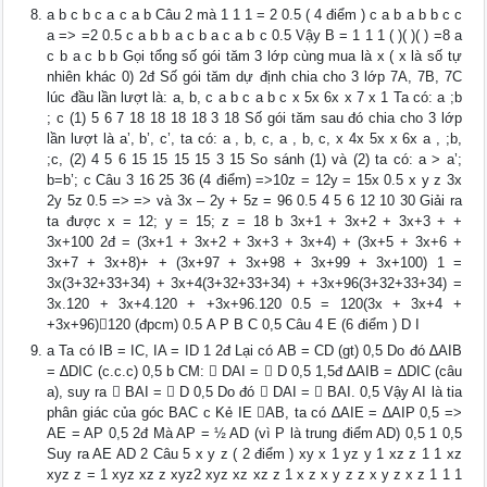
a b c b c a c a b Câu 2 mà 1 1 1 = 2 0.5 ( 4 điểm ) c a b a b b c c
a => =2 0.5 c a b b a c b a c a b c 0.5 Vậy B = 1 1 1 ( )( )( ) =8 a
c b a c b b Gọi tổng số gói tăm 3 lớp cùng mua là x ( x là số tự
nhiên khác 0) 2đ Số gói tăm dự định chia cho 3 lớp 7A, 7B, 7C
lúc đầu lần lượt là: a, b, c a b c a b c x 5x 6x x 7 x 1 Ta có: a ;b
; c (1) 5 6 7 18 18 18 18 3 18 Số gói tăm sau đó chia cho 3 lớp
lần lượt là a’, b’, c’, ta có: a , b, c, a , b, c, x 4x 5x x 6x a , ;b,
;c, (2) 4 5 6 15 15 15 15 3 15 So sánh (1) và (2) ta có: a > a’;
b=b’; c Câu 3 16 25 36 (4 điểm) =>10z = 12y = 15x 0.5 x y z 3x
2y 5z 0.5 => => và 3x – 2y + 5z = 96 0.5 4 5 6 12 10 30 Giải ra
ta được x = 12; y = 15; z = 18 b 3x+1 + 3x+2 + 3x+3 + +
3x+100 2đ = (3x+1 + 3x+2 + 3x+3 + 3x+4) + (3x+5 + 3x+6 +
3x+7 + 3x+8)+ + (3x+97 + 3x+98 + 3x+99 + 3x+100) 1 =
3x(3+32+33+34) + 3x+4(3+32+33+34) + +3x+96(3+32+33+34) =
3x.120 + 3x+4.120 + +3x+96.120 0.5 = 120(3x + 3x+4 +
+3x+96)120 (đpcm) 0.5 A P B C 0,5 Câu 4 E (6 điểm ) D I
a Ta có IB = IC, IA = ID 1 2đ Lại có AB = CD (gt) 0,5 Do đó ∆AIB
= ∆DIC (c.c.c) 0,5 b CM:  DAI =  D 0,5 1,5đ ∆AIB = ∆DIC (câu
a), suy ra  BAI =  D 0,5 Do đó  DAI =  BAI. 0,5 Vậy AI là tia
phân giác của góc BAC c Kẻ IE AB, ta có ∆AIE = ∆AIP 0,5 =>
AE = AP 0,5 2đ Mà AP = ½ AD (vì P là trung điểm AD) 0,5 1 0,5
Suy ra AE AD 2 Câu 5 x y z ( 2 điểm ) xy x 1 yz y 1 xz z 1 1 xz
xyz z = 1 xyz xz z xyz2 xyz xz xz z 1 x z x y z z x y z x z 1 1 1