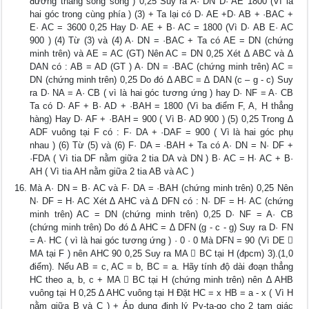
đường thẳng song song ) 0,25 Suy ra A· DN D· AE 1800 (Vì là
hai góc trong cùng phía ) (3) + Ta lại có D· AE +D· AB + ·BAC +
E· AC = 3600 0,25 Hay D· AE + B· AC = 1800 (Vì D· AB E· AC
900 ) (4) Từ (3) và (4) A· DN = ·BAC + Ta có AE = DN (chứng
minh trên) và AE = AC (GT) Nên AC = DN 0,25 Xét ∆ ABC và ∆
DAN có : AB = AD (GT ) A· DN = ·BAC (chứng minh trên) AC =
DN (chứng minh trên) 0,25 Do đó ∆ ABC = ∆ DAN (c – g - c) Suy
ra D· NA = A· CB ( vì là hai góc tương ứng ) hay D· NF = A· CB
Ta có D· AF + B· AD + ·BAH = 1800 (Vì ba điểm F, A, H thẳng
hàng) Hay D· AF + ·BAH = 900 ( Vì B· AD 900 ) (5) 0,25 Trong ∆
ADF vuông tại F có : F· DA + ·DAF = 900 ( Vì là hai góc phụ
nhau ) (6) Từ (5) và (6) F· DA = ·BAH + Ta có A· DN = N· DF +
·FDA ( Vì tia DF nằm giữa 2 tia DA và DN ) B· AC = H· AC + B·
AH ( Vì tia AH nằm giữa 2 tia AB và AC )
Mà A· DN = B· AC và F· DA = ·BAH (chứng minh trên) 0,25 Nên
N· DF = H· AC Xét ∆ AHC và ∆ DFN có : N· DF = H· AC (chứng
minh trên) AC = DN (chứng minh trên) 0,25 D· NF = A· CB
(chứng minh trên) Do đó ∆ AHC = ∆ DFN (g - c - g) Suy ra D· FN
= A· HC ( vì là hai góc tương ứng ) · 0 · 0 Mà DFN = 90 (Vì DE 
MA tại F ) nên AHC 90 0,25 Suy ra MA  BC tại H (đpcm) 3).(1,0
điểm). Nếu AB = c, AC = b, BC = a. Hãy tính độ dài đoạn thẳng
HC theo a, b, c + MA  BC tại H (chứng minh trên) nên ∆ AHB
vuông tại H 0,25 ∆ AHC vuông tại H Đặt HC = x HB = a - x ( Vì H
nằm giữa B và C ) + Áp dụng định lý Py-ta-go cho 2 tam giác