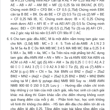
tại A 0,25 Chứng minh AEF cân tại A AE = AF 0,25 Mà AB = AM
AE – AB = AF – AM BE = MF (1) 0,25 5b Vẽ BK//AC (K EF).
Chứng minh BKD = CFD BK = CF 0,5 (1,75đ) Chứng minh EBK
cân tại B BE = BK. Do đó BE = CF (2) 0,5 Từ (1) và (2) MF = BE
= CF 0,25 Nối IB, IC. Chứng minh được IB = IC 0,25 Chứng
minh đươc AEI = AFI IE = IF và AEI AFI (3) 0,5 5c Chứng minh
được: BEI = CFI BEI CFI (4) 0,5 (1,75đ) Từ (3) và (4) AFI CFI ,
mà 2 góc này kề bù nên 0,5 AFI CFI 90o IF  AC
6 Cho tam giác đều ABC, M là một điểm nằm trong tam giác sao
cho MA : (1,0đ) MB : MC = 3 : 4 : 5. Tính số đo AMB . A 1 N 2 3
3a M 5a 4a B C Do MA:MB:MC 3:4:5 MA MB MC Đặt a 0,25 3 4
5 MA = 3a, MB = 4a, MC = 5a Trên nửa mặt phẳng bờ AC dựng
tam giác đều AMN AM = AN = MN = 3a và AMN 600 Xét ABN và
ACM có AB = AC (gt) (5) AN = AM = 3a (6) 0,25   0  A1 A 2
60    AA1 3 (7)   0 A2 A 3 60  Từ (5), (6) và (7) ABN =
ACM (c.g.c) BN = CN = 5a. Xét BMN có BN2 = (5a)2 = 25a2
BM2 + MN2 = (4a)2 + (3a)2 = 25a2 0,25 BN2 = BM2 + MN2 BMN
vuông tại M ( định lý pytago đảo) NMB 900 Suy ra : AMB AMN
NMB 900 60 0 150 0 0,25 Lưu ý : - Hướng dẫn chấm chỉ trình
bày những ý cơ bản của một cách giải, nếu học sinh có cách giải
khác mà đúng thì Giám khảo vẫn cho điểm nhưng không vượt
quá thang điểm của mỗi ý đó. - Phần hình học, học sinh không
vẽ hình thì không cho điểm. - HS làm đến đâu cho điểm tới đó và
cho điểm lẻ đến 0,25. Tổng điểm toàn bài bằng tổng điểm của