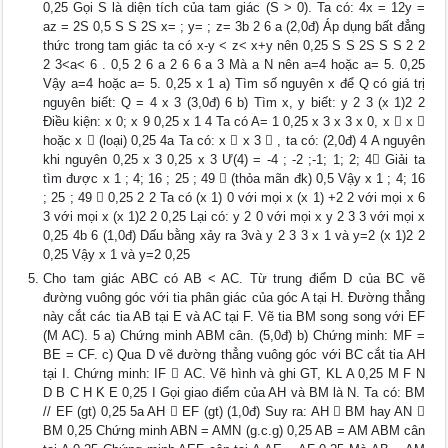
0,25 Gọi S là diện tích của tam giác (S > 0). Ta có: 4x = 12y =
az = 2S 0,5 S S 2S x= ; y= ; z= 3b 2 6 a (2,0đ) Áp dụng bất đẳng
thức trong tam giác ta có x-y < z< x+y nên 0,25 S S 2S S S 2 2
2 3<a< 6 . 0,5 2 6 a 2 6 6 a 3 Mà a N nên a=4 hoặc a= 5. 0,25
Vậy a=4 hoặc a= 5. 0,25 x 1 a) Tìm số nguyên x để Q có giá trị
nguyên biết: Q = 4 x 3 (3,0đ) 6 b) Tìm x, y biết: y 2 3 (x 1)2 2
Điều kiện: x 0; x 9 0,25 x 1 4 Ta có A= 1 0,25 x 3 x 3 x 0, x  x 
hoặc x  (loại) 0,25 4a Ta có: x  x 3  , ta có: (2,0đ) 4 A nguyên
khi nguyên 0,25 x 3 0,25 x 3 Ư(4) = -4 ; -2 ;-1; 1; 2; 4 Giải ta
tìm được x 1 ; 4; 16 ; 25 ; 49  (thỏa mãn đk) 0,5 Vậy x 1 ; 4; 16
; 25 ; 49  0,25 2 2 Ta có (x 1) 0 với mọi x (x 1) +2 2 với mọi x 6
3 với mọi x (x 1)2 2 0,25 Lại có: y 2 0 với mọi x y 2 3 3 với mọi x
0,25 4b 6 (1,0đ) Dấu bằng xảy ra 3và y 2 3 3 x 1 và y=2 (x 1)2 2
0,25 Vậy x 1 và y=2 0,25
Cho tam giác ABC có AB < AC. Từ trung điểm D của BC vẽ
đường vuông góc với tia phân giác của góc A tại H. Đường thẳng
này cắt các tia AB tại E và AC tại F. Vẽ tia BM song song với EF
(M AC). 5 a) Chứng minh ABM cân. (5,0đ) b) Chứng minh: MF =
BE = CF. c) Qua D vẽ đường thẳng vuông góc với BC cắt tia AH
tại I. Chứng minh: IF  AC. Vẽ hình và ghi GT, KL A 0,25 M F N
D B C H K E 0,25 I Gọi giao điểm của AH và BM là N. Ta có: BM
// EF (gt) 0,25 5a AH  EF (gt) (1,0đ) Suy ra: AH  BM hay AN 
BM 0,25 Chứng minh ABN = AMN (g.c.g) 0,25 AB = AM ABM cân