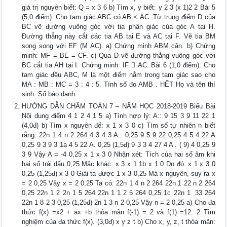
giá trị nguyên biết: Q = x 3 6 b) Tìm x, y biết: y 2 3 (x 1)2 2 Bài 5
(5,0 điểm). Cho tam giác ABC có AB < AC. Từ trung điểm D của
BC vẽ đường vuông góc với tia phân giác của góc A tại H.
Đường thẳng này cắt các tia AB tại E và AC tại F. Vẽ tia BM
song song với EF (M AC). a) Chứng minh ABM cân. b) Chứng
minh: MF = BE = CF. c) Qua D vẽ đường thẳng vuông góc với
BC cắt tia AH tại I. Chứng minh: IF  AC. Bài 6 (1,0 điểm). Cho
tam giác đều ABC, M là một điểm nằm trong tam giác sao cho
MA : MB : MC = 3 : 4 : 5. Tính số đo AMB . HẾT Họ và tên thí
sinh: Số báo danh:
HƯỚNG DẪN CHẤM TOÁN 7 – NĂM HỌC 2018-2019 Biểu Bài
Nội dung điểm 4 1 2 4 1 5 a) Tính hợp lý: A:: 9 15 3 9 11 22 1
(4,0đ) b) Tìm x nguyên để: x 1 x 3 0 c) Tìm số tự nhiên n biết
rằng: 22n 1 4 n 2 264 4 3 4 3 A:: 0,25 9 5 9 22 0,25 4 5 4 22 A
0,25 9 3 9 3 1a 4 5 22 A. 0,25 (1,5đ) 9 3 3 4 27 4 A . ( 9) 4 0,25 9
3 9 Vậy A = -4 0,25 x 1 x 3 0 Nhận xét: Tích của hai số âm khi
hai số trái dấu 0,25 Mặc khác: x 3 x 1 1b x 1 0 Do đó: x 1 x 3 0
0,25 (1,25đ) x 3 0 Giải ta được 1 x 3 0,25 Mà x nguyên, suy ra x
= 2 0,25 Vậy x = 2 0,25 Ta có: 22n 1 4 n 2 264 22n 1 22 n 2 264
0,25 22n 1 2 2n 1 5 264 22n 1 1 2 5 264 0,25 1c 22n 1 .33 264
22n 1 8 2 3 0,25 (1,25đ) 2n 1 3 n 2 0,25 Vậy n = 2 0,25 a) Cho đa
thức f(x) =x2 + ax +b thỏa mãn f(-1) = 2 và f(1) =12. 2 Tìm
nghiệm của đa thức f(x). (3,0đ) x y z t b) Cho x, y, z, t thỏa mãn: