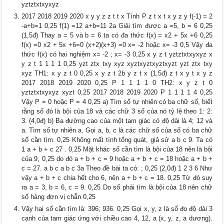
yztztxtxyxyz
2017 2018 2019 2020 x y y z z t t x Tính P z t x t x y z y f(-1) = 2
-a+b=1 0,25 f(1) =12 a+b=11 2a Giải tìm được a =5, b = 6 0,25
(1,5đ) Thay a = 5 và b = 6 ta có đa thức f(x) = x2 + 5x +6 0,25
f(x) =0 x2 + 5x +6=0 (x+2)(x+3) =0 x= -2 hoặc x= -3 0,5 Vậy đa
thức f(x) có hai nghiệm x= -2 ; x= -3 0,25 x y z t yztztxtxyxyz x
y z t 1 1 1 1 0,25 yzt ztx txy xyz xyztxyztxyztxyzt yzt ztx txy
xyz TH1: x y z t 0 0,25 x y z t 2b y z t x (1,5đ) z t x y t x y z
2017 2018 2019 2020 0,25 P 1 1 1 1 0 TH2: x y z t 0
yztztxtxyxyz xyzt 0,25 2017 2018 2019 2020 P 1 1 1 1 4 0,25
Vậy P = 0 hoặc P = 4 0,25 a) Tìm số tự nhiên có ba chữ số, biết
rằng số đó là bội của 18 và các chữ 3 số của nó tỷ lệ theo 1: 2:
3. (4,0đ) b) Ba đường cao của một tam giác có độ dài là 4; 12 và
a. Tìm số tự nhiên a. Gọi a, b, c là các chữ số của số có ba chữ
số cần tìm. 0,25 Không mất tính tổng quát, giả sử a b c 9. Ta có
1 a + b + c 27 . 0,25 Mặt khác số cần tìm là bội của 18 nên là bội
của 9, 0,25 do đó a + b + c = 9 hoặc a + b + c = 18 hoặc a + b +
c = 27. a b c a b c 3a Theo đề bài ta có: ; 0,25 (2,0đ) 1 2 3 6 Như
vậy a + b + c chia hết cho 6, nên a + b + c = 18. 0,25 Từ đó suy
ra a = 3, b = 6, c = 9. 0,25 Do số phải tìm là bội của 18 nên chữ
số hàng đơn vị chẵn 0,25
Vậy hai số cần tìm là: 396; 936. 0,25 Gọi x, y, z là số đo độ dài 3
cạnh của tam giác ứng với chiều cao 4, 12, a (x, y, z, a dương).