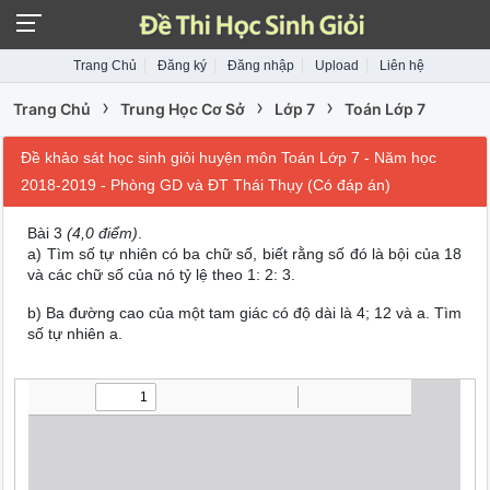
Trang Chủ
Đăng ký
Đăng nhập
Upload
Liên hệ
›
›
›
Trang Chủ
Trung Học Cơ Sở
Lớp 7
Toán Lớp 7
Đề khảo sát học sinh giỏi huyện môn Toán Lớp 7 - Năm học
2018-2019 - Phòng GD và ĐT Thái Thụy (Có đáp án)
Bài 3
(4,0 điểm)
.
a) Tìm số tự nhiên có ba chữ số, biết rằng số đó là bội của 18
và các chữ số của nó tỷ lệ theo 1: 2: 3.
b) Ba đường cao của một tam giác có độ dài là 4; 12 và a. Tìm
số tự nhiên a.