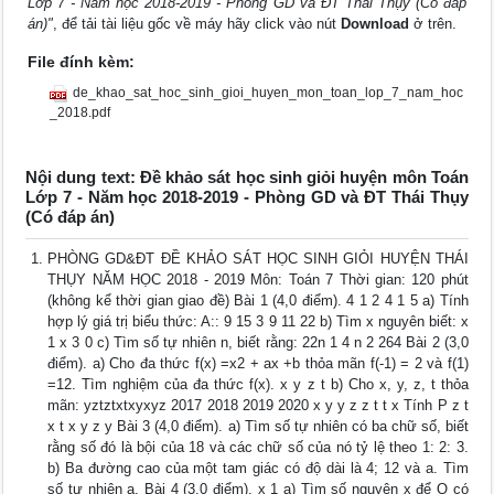
Lớp 7 - Năm học 2018-2019 - Phòng GD và ĐT Thái Thụy (Có đáp
án)"
, để tải tài liệu gốc về máy hãy click vào nút
Download
ở trên.
File đính kèm:
de_khao_sat_hoc_sinh_gioi_huyen_mon_toan_lop_7_nam_hoc
_2018.pdf
Nội dung text: Đề khảo sát học sinh giỏi huyện môn Toán
Lớp 7 - Năm học 2018-2019 - Phòng GD và ĐT Thái Thụy
(Có đáp án)
PHÒNG GD&ĐT ĐỀ KHẢO SÁT HỌC SINH GIỎI HUYỆN THÁI
THỤY NĂM HỌC 2018 - 2019 Môn: Toán 7 Thời gian: 120 phút
(không kể thời gian giao đề) Bài 1 (4,0 điểm). 4 1 2 4 1 5 a) Tính
hợp lý giá trị biểu thức: A:: 9 15 3 9 11 22 b) Tìm x nguyên biết: x
1 x 3 0 c) Tìm số tự nhiên n, biết rằng: 22n 1 4 n 2 264 Bài 2 (3,0
điểm). a) Cho đa thức f(x) =x2 + ax +b thỏa mãn f(-1) = 2 và f(1)
=12. Tìm nghiệm của đa thức f(x). x y z t b) Cho x, y, z, t thỏa
mãn: yztztxtxyxyz 2017 2018 2019 2020 x y y z z t t x Tính P z t
x t x y z y Bài 3 (4,0 điểm). a) Tìm số tự nhiên có ba chữ số, biết
rằng số đó là bội của 18 và các chữ số của nó tỷ lệ theo 1: 2: 3.
b) Ba đường cao của một tam giác có độ dài là 4; 12 và a. Tìm
số tự nhiên a. Bài 4 (3,0 điểm). x 1 a) Tìm số nguyên x để Q có