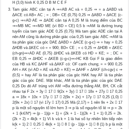
H (3,0) hình K 0,25 D B M C E F
Tam giác ABC cân tại A ⇒=AB AC và = 0,25 ⇒ = a ∆ABD và
∆ACE có AB= AC ; = ; DB= CE (0,75) 0,25 ⇒ ∆ABD = ∆ACE (c-
g-c) ⇒=AD AE ⇒ ∆ADE cân tại A 0,25 M là trung điểm của BC
⇒=MB MC ⇒=MD ME (vì BD = CE) 0,5 b ⇒AM là đường trung
tuyến của tam giác ADE 0,25 (0,75) Mà tam giác ADE cân tại A
nên AM cũng là đường phân giác của 0,25 tam giác ABC ⇒AM là
tia phân giác của góc DAE ∆ABD = ∆ACE (c-g-c) ⇒ = hay = 0,25
∆HDB và ∆KEC có = = 900; BD= CE ; = c 0,25 ⇒ ∆HDB = ∆KEC
(ch-gn)⇒=AD AE (0,75) ∆HDC và ∆KEB có HD = KE; = ; DC =
EB 0,25 ⇒ ∆HDC = ∆KEB (c-g-c)⇒=HC KB Gọi F là giao điểm
của HB và KC ∆AHF và ∆AKF có: OF cạnh chung; = = 900 0,25
AH = AK (vì AD = AE và AD = KE) ⇒ ∆AHF = ∆AKF (ch-cgv) c ⇒
(0,5) = hay AF là tia phân giác của góc HAK hay AF là tia phân
giác của góc DAE. Mặt khác, AM là tia phân giác của góc DAE
0,25 Do đó AF trùng với AM ⇒Ba đường thẳng AM, BH, CK cắt
nhau tại F 2x + 3y  17 ⇒ 9(2x + 3y)  17 ⇒ 18x + 27y  17 0,25
a ⇒ 18x + 10x + 17y  17 ⇒ 2(9x + 2x) + 17y  17 0,25 (1,0) ⇒
2(9x + 2x)  17 (vì 17y  17) 0,25 Mà (2,17) = 1 nên 9x + 2x  17
p là một số nguyên tố lớn hơn 3 ⇒ p là số nguyên tố lẻ ⇒ p = 2k
+ 1 (k∈N*) ⇒ (p - 1)(p + 1) = (2k + 1 - 1)(2k + 1 + 1) 0,25 = 2k.
(2k + 2) = 4k(k + 1) Vì k và k + 1 là hai số tự nhiên liên tiếp nên
k(k + 1) 2  0,25 ⇒ 4k(k + 1)  8 ⇒ (p - 1)(p + 1)  8 (1) b p là một