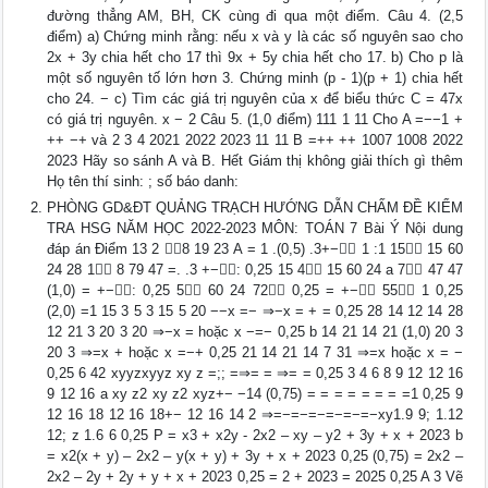
đường thẳng AM, BH, CK cùng đi qua một điểm. Câu 4. (2,5
điểm) a) Chứng minh rằng: nếu x và y là các số nguyên sao cho
2x + 3y chia hết cho 17 thì 9x + 5y chia hết cho 17. b) Cho p là
một số nguyên tố lớn hơn 3. Chứng minh (p - 1)(p + 1) chia hết
cho 24. − c) Tìm các giá trị nguyên của x để biểu thức C = 47x
có giá trị nguyên. x − 2 Câu 5. (1,0 điểm) 111 1 11 Cho A =−−1 +
++ −+ và 2 3 4 2021 2022 2023 11 11 B =++ ++ 1007 1008 2022
2023 Hãy so sánh A và B. Hết Giám thị không giải thích gì thêm
Họ tên thí sinh: ; số báo danh:
PHÒNG GD&ĐT QUẢNG TRẠCH HƯỚNG DẪN CHẤM ĐỀ KIỂM
TRA HSG NĂM HỌC 2022-2023 MÔN: TOÁN 7 Bài Ý Nội dung
đáp án Điểm 13 2 8 19 23 A = 1 .(0,5) .3+− 1 :1 15 15 60
24 28 1 8 79 47 =. .3 +−: 0,25 15 4 15 60 24 a 7 47 47
(1,0) = +−: 0,25 5 60 24 72 0,25 = +− 55 1 0,25
(2,0) =1 15 3 5 3 15 5 20 −−x =− ⇒−x = + = 0,25 28 14 12 14 28
12 21 3 20 3 20 ⇒−x = hoặc x −=− 0,25 b 14 21 14 21 (1,0) 20 3
20 3 ⇒=x + hoặc x =−+ 0,25 21 14 21 14 7 31 ⇒=x hoặc x = −
0,25 6 42 xyyzxyyz xy z =;; =⇒= = ⇒= = 0,25 3 4 6 8 9 12 12 16
9 12 16 a xy z2 xy z2 xyz+− −14 (0,75) = = = = = = = =1 0,25 9
12 16 18 12 16 18+− 12 16 14 2 ⇒=−=−=−=−=−=−xy1.9 9; 1.12
12; z 1.6 6 0,25 P = x3 + x2y - 2x2 – xy – y2 + 3y + x + 2023 b
= x2(x + y) – 2x2 – y(x + y) + 3y + x + 2023 0,25 (0,75) = 2x2 –
2x2 – 2y + 2y + y + x + 2023 0,25 = 2 + 2023 = 2025 0,25 A 3 Vẽ