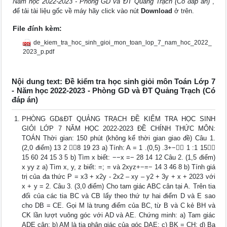
Năm học 2022-2023 - Phòng GD và ĐT Quảng Trạch (Có đáp án)"
,
để tải tài liệu gốc về máy hãy click vào nút
Download
ở trên.
File đính kèm:
de_kiem_tra_hoc_sinh_gioi_mon_toan_lop_7_nam_hoc_2022_
2023_p.pdf
Nội dung text: Đề kiểm tra học sinh giỏi môn Toán Lớp 7
- Năm học 2022-2023 - Phòng GD và ĐT Quảng Trạch (Có
đáp án)
PHÒNG GD&ĐT QUẢNG TRẠCH ĐỀ KIỂM TRA HỌC SINH
GIỎI LỚP 7 NĂM HỌC 2022-2023 ĐỀ CHÍNH THỨC MÔN:
TOÁN Thời gian: 150 phút (không kể thời gian giao đề) Câu 1.
(2,0 điểm) 13 2 8 19 23 a) Tính: A = 1 .(0,5) .3+− 1 :1 15
15 60 24 15 3 5 b) Tìm x biết: −−x =− 28 14 12 Câu 2. (1,5 điểm)
x yy z a) Tìm x, y, z biết: =; = và 2xyz+−=− 14 3 46 8 b) Tính giá
trị của đa thức P = x3 + x2y - 2x2 – xy – y2 + 3y + x + 2023 với
x + y = 2. Câu 3. (3,0 điểm) Cho tam giác ABC cân tại A. Trên tia
đối của các tia BC và CB lấy theo thứ tự hai điểm D và E sao
cho DB = CE. Gọi M là trung điểm của BC, từ B và C kẻ BH và
CK lần lượt vuông góc với AD và AE. Chứng minh: a) Tam giác
ADE cân; b) AM là tia phân giác của góc DAE; c) BK = CH; d) Ba