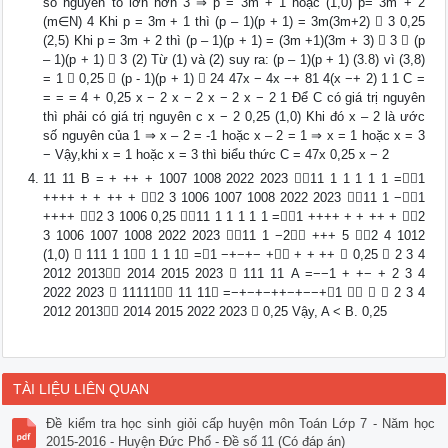
số nguyên tố lớn hơn 3 ⇒ p = 3m + 1 hoặc (1,0) p= 3m + 2
(m∈N) 4 Khi p = 3m + 1 thì (p – 1)(p + 1) = 3m(3m+2)  3 0,25
(2,5) Khi p = 3m + 2 thì (p – 1)(p + 1) = (3m +1)(3m + 3)  3 ⇒ (p
– 1)(p + 1)  3 (2) Từ (1) và (2) suy ra: (p – 1)(p + 1) (3.8) vì (3,8)
= 1  0,25 ⇒ (p - 1)(p + 1)  24 47x − 4x −+ 81 4(x −+ 2) 1 1 C =
= = = 4 + 0,25 x − 2 x − 2 x − 2 x − 2 1 Để C có giá trị nguyên
thì phải có giá trị nguyên c x − 2 0,25 (1,0) Khi đó x – 2 là ước
số nguyên của 1 ⇒ x – 2 = -1 hoặc x – 2 = 1 ⇒ x = 1 hoặc x = 3
− Vậy,khi x = 1 hoặc x = 3 thì biểu thức C = 47x 0,25 x − 2
11 11 B = + ++ + 1007 1008 2022 2023 11 1 1 1 1 1 =1
++++ + + ++ + 2 3 1006 1007 1008 2022 2023 11 1 −1
++++ 2 3 1006 0,25 11 1 1 1 1 1 =1 ++++ + + ++ + 2
3 1006 1007 1008 2022 2023 11 1 −2 +++ 5 2 4 1012
(1,0)  111 1 1 1 1 1 =1 −+−+− + + + ++  0,25  2 3 4
2012 2013 2014 2015 2023  111 11 A =−−1 + +− + 2 3 4
2022 2023  11111 11 11 =−+−+−++−+−−+1    2 3 4
2012 2013 2014 2015 2022 2023  0,25 Vậy, A < B. 0,25
TÀI LIỆU LIÊN QUAN
Đề kiểm tra học sinh giỏi cấp huyện môn Toán Lớp 7 - Năm học
2015-2016 - Huyện Đức Phổ - Đề số 11 (Có đáp án)