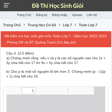
Trang Chủ
Đăng ký
Đăng nhập
Upload
Liên hệ
›
›
›
Trang Chủ
Trung Học Cơ Sở
Lớp 7
Toán Lớp 7
Đề kiểm tra học sinh giỏi môn Toán Lớp 7 - Năm học 2022-2023
- Phòng GD và ĐT Quảng Trạch (Có đáp án)
Câu 4.
(2,5 điểm)
a) Chứng minh rằng: nếu x và y là các số nguyên sao cho 2x +
3y chia hết cho 17 thì 9x + 5y chia hết cho 17.
b) Cho p là một số nguyên tố lớn hơn 3. Chứng minh (p - 1)(p
+ 1) chia hết cho 24.