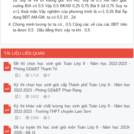
2đ Suy ra Vẽ BI vuông góc với AD, suy ra 0,5 Xét tam giác
vuông BIA có 0,5 Vậy 0,5 ĐKXĐ 0,25 0,75 Bài 9 2đ 0,75 Suy ra
x=1 thoả mãn Vậy nghiệm của phương trình là x=1 0,25 Bài Áp
dụng BĐT AM-GM, ta có 0,5 10 . 2đ
Chứng minh tương tự ta có , 0,5 Cộng các vế của các BĐT trên
ta được 0,5 . Dấu đẳng thức xảy ra khi . 0,5
TÀI LIỆU LIÊN QUAN
Đề thi chọn học sinh giỏi Toán Lớp 9 - Năm học 2022-2023 -
Phòng GD&ĐT Thanh Trì
1
1714
0
Kỳ thi chọn học sinh giỏi cấp Thành phố Toán Lớp 9 - Năm học
2022-2023 - Phòng GD&ĐT Phan Rang
1
1832
0
Kỳ thi khảo sát chất lượng học sinh giỏi Toán Lớp 9 - Năm học
2022-2023 - Trường THPT chuyên Lam Sơn
1
1906
0
Đề tự luyện thi học sinh giỏi môn Toán Lớp 9 - Năm học 2019-
2020 - Đề 11