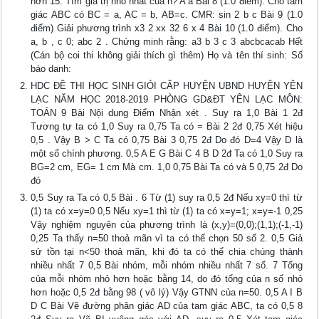
hơn 15. Tìm giá trị nhỏ nhất của n? A a Bài 8 (1.0 điểm). Cho tam
giác ABC có BC = a, AC = b, AB=c. CMR: sin 2 b c Bài 9 (1.0
điểm) Giải phương trình x3 2 xx 32 6 x 4 Bài 10 (1.0 điểm). Cho
a, b , c 0; abc 2 . Chứng minh rằng: a3 b 3 c 3 abcbcacab Hết
(Cán bộ coi thi không giải thích gì thêm) Họ và tên thí sinh: Số
báo danh:
HDC ĐỀ THI HỌC SINH GIỎI CẤP HUYỆN UBND HUYỆN YÊN
LẠC NĂM HỌC 2018-2019 PHÒNG GD&ĐT YÊN LẠC MÔN:
TOÁN 9 Bài Nội dung Điểm Nhận xét . Suy ra 1,0 Bài 1 2đ
Tương tự ta có 1,0 Suy ra 0,75 Ta có = Bài 2 2đ 0,75 Xét hiệu
0,5 . Vậy B > C Ta có 0,75 Bài 3 0,75 2đ Do đó D=4 Vậy D là
một số chính phương. 0,5 A E G Bài C 4 B D 2đ Ta có 1,0 Suy ra
BG=2 cm, EG= 1 cm Mà cm. 1,0 0,75 Bài Ta có và 5 0,75 2đ Do
đó
0,5 Suy ra Ta có 0,5 Bài . 6 Từ (1) suy ra 0,5 2đ Nếu xy=0 thì từ
(1) ta có x=y=0 0,5 Nếu xy=1 thì từ (1) ta có x=y=1; x=y=-1 0,25
Vậy nghiệm nguyên của phương trình là (x,y)=(0,0);(1,1);(-1,-1)
0,25 Ta thấy n=50 thoả mãn vì ta có thể chọn 50 số 2. 0,5 Giả
sử tồn tại n<50 thoả mãn, khi đó ta có thể chia chúng thành
nhiều nhất 7 0,5 Bài nhóm, mỗi nhóm nhiều nhất 7 số. 7 Tổng
của mỗi nhóm nhỏ hơn hoặc bằng 14, do đó tổng của n số nhỏ
hơn hoặc 0,5 2đ bằng 98 ( vô lý) Vậy GTNN của n=50. 0,5 A I B
D C Bài Vẽ đường phân giác AD của tam giác ABC, ta có 0,5 8