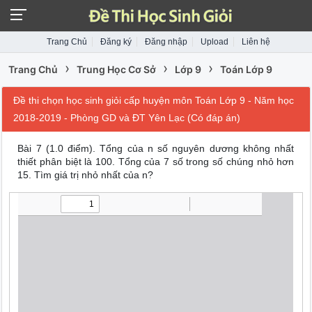
Trang Chủ
Đăng ký
Đăng nhập
Upload
Liên hệ
›
›
›
Trang Chủ
Trung Học Cơ Sở
Lớp 9
Toán Lớp 9
Đề thi chọn học sinh giỏi cấp huyện môn Toán Lớp 9 - Năm học
2018-2019 - Phòng GD và ĐT Yên Lạc (Có đáp án)
Bài 7 (1.0 điểm).
Tổng của n số nguyên dương không nhất
thiết phân biệt là 100. Tổng của 7 số trong số chúng nhỏ hơn
15. Tìm giá trị nhỏ nhất của n?