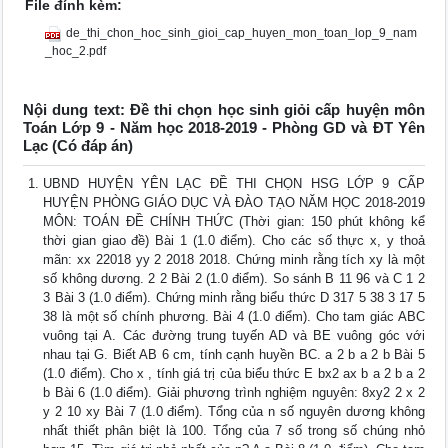
File đính kèm:
de_thi_chon_hoc_sinh_gioi_cap_huyen_mon_toan_lop_9_nam
_hoc_2.pdf
Nội dung text: Đề thi chọn học sinh giỏi cấp huyện môn
Toán Lớp 9 - Năm học 2018-2019 - Phòng GD và ĐT Yên
Lạc (Có đáp án)
UBND HUYỆN YÊN LẠC ĐỀ THI CHỌN HSG LỚP 9 CẤP
HUYỆN PHÒNG GIÁO DỤC VÀ ĐÀO TẠO NĂM HỌC 2018-2019
MÔN: TOÁN ĐỀ CHÍNH THỨC (Thời gian: 150 phút không kể
thời gian giao đề) Bài 1 (1.0 điểm). Cho các số thực x, y thoả
mãn: xx 22018 yy 2 2018 2018. Chứng minh rằng tích xy là một
số không dương. 2 2 Bài 2 (1.0 điểm). So sánh B 11 96 và C 1 2
3 Bài 3 (1.0 điểm). Chứng minh rằng biểu thức D 317 5 38 3 17 5
38 là một số chính phương. Bài 4 (1.0 điểm). Cho tam giác ABC
vuông tại A. Các đường trung tuyến AD và BE vuông góc với
nhau tại G. Biết AB 6 cm, tính cạnh huyền BC. a 2 b a 2 b Bài 5
(1.0 điểm). Cho x , tính giá trị của biểu thức E bx2 ax b a 2 b a 2
b Bài 6 (1.0 điểm). Giải phương trình nghiệm nguyên: 8xy2 2 x 2
y 2 10 xy Bài 7 (1.0 điểm). Tổng của n số nguyên dương không
nhất thiết phân biệt là 100. Tổng của 7 số trong số chúng nhỏ