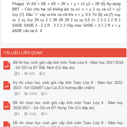
Pitago). Vì AD + DE + AE = 2R x + y + x2 y2 = 2R (6) Áp dụng
BĐT – Côsi cho hai số không âm ta có: x + y 2 xy và x2 + y2
2xy (7). Dấu “=” xảy ra khi và chỉ khi x = y. 0,5 Từ (6) và (7) suy
ra: 2 xy 2xy 2R xy 2 2 2R 2R 2R 2 xy xy 0,5 2+ 2 3 2 2 2 R 2
SADE SADE 3 - 2 2 R . 3 2 2 2 Vậy max SADE = 3 2 2 R x = y
∆ADE cân tại A. 4
TÀI LIỆU LIÊN QUAN
Đề thi học sinh giỏi cấp tỉnh môn Toán Lớp 9 - Năm học 2017-2018
- Sở GD và ĐT Bắc Ninh (Có đáp án)
8
926
0
Kỳ thi chọn học sinh giỏi cấp tỉnh Toán Lớp 9 - Năm học 2022-
2023 - Sở GD&ĐT Lào Cai (Có hướng dẫn chấm)
9
1958
0
Đề thi chọn học sinh giỏi cấp tỉnh môn Toán Lớp 9 - Năm học
2016-2017 - Sở GD và ĐT Hưng Yên (Có đáp án)
6
1581
0
Đề thi chọn học sinh giỏi cấp tỉnh môn Toán Lớp 9 - Năm học