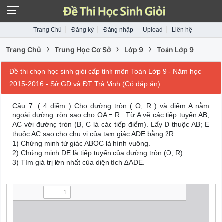
Trang Chủ
Đăng ký
Đăng nhập
Upload
Liên hệ
›
›
›
Trang Chủ
Trung Học Cơ Sở
Lớp 9
Toán Lớp 9
Đề thi chọn học sinh giỏi cấp tỉnh môn Toán Lớp 9 - Năm học
2015-2016 - Sở GD và ĐT Trà Vinh (Có đáp án)
Câu 7. ( 4 điểm ) Cho đường tròn ( O; R ) và điểm A nằm
ngoài đường tròn sao cho OA = R . Từ A vẽ các tiếp tuyến AB,
AC với đường tròn (B, C là các tiếp điểm). Lấy D thuộc AB; E
thuộc AC sao cho chu vi của tam giác ADE bằng 2R.
1) Chứng minh tứ giác ABOC là hình vuông.
2) Chứng minh DE là tiếp tuyến của đường tròn (O; R).
3) Tìm giá trị lớn nhất của diện tích ∆ADE.