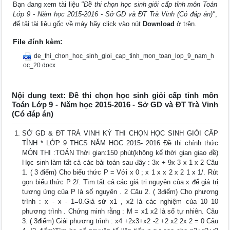
Bạn đang xem tài liệu
"Đề thi chọn học sinh giỏi cấp tỉnh môn Toán
Lớp 9 - Năm học 2015-2016 - Sở GD và ĐT Trà Vinh (Có đáp án)"
,
để tải tài liệu gốc về máy hãy click vào nút
Download
ở trên.
File đính kèm:
de_thi_chon_hoc_sinh_gioi_cap_tinh_mon_toan_lop_9_nam_h
oc_20.docx
Nội dung text: Đề thi chọn học sinh giỏi cấp tỉnh môn
Toán Lớp 9 - Năm học 2015-2016 - Sở GD và ĐT Trà Vinh
(Có đáp án)
SỞ GD & ĐT TRÀ VINH KỲ THI CHỌN HỌC SINH GIỎI CẤP
TỈNH * LỚP 9 THCS NĂM HỌC 2015- 2016 Đề thi chính thức
MÔN THI :TOÁN Thời gian:150 phút(không kể thời gian giao đề)
Học sinh làm tất cả các bài toán sau đây : 3x + 9x 3 x 1 x 2 Câu
1. ( 3 điểm) Cho biểu thức P = Với x 0 ; x 1 x x 2 x 2 1 x 1/. Rút
gọn biểu thức P 2/. Tìm tất cả các giá trị nguyên của x để giá trị
tương ứng của P là số nguyên . 2 Câu 2. ( 3điểm) Cho phương
trình : x - x - 1=0.Giả sử x1 , x2 là các nghiệm của 10 10
phương trình . Chứng minh rằng : M = x1 x2 là số tự nhiên. Câu
3. ( 3điểm) Giải phương trình : x4 +2x3+x2 -2 +2 x2 2x 2 = 0 Câu