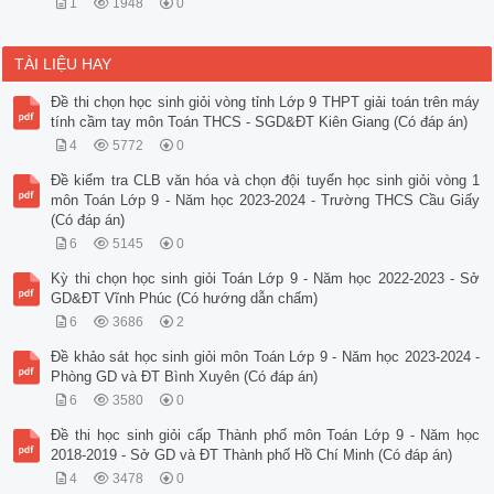
1
1948
0
TÀI LIỆU HAY
Đề thi chọn học sinh giỏi vòng tỉnh Lớp 9 THPT giải toán trên máy
tính cầm tay môn Toán THCS - SGD&ĐT Kiên Giang (Có đáp án)
4
5772
0
Đề kiểm tra CLB văn hóa và chọn đội tuyển học sinh giỏi vòng 1
môn Toán Lớp 9 - Năm học 2023-2024 - Trường THCS Cầu Giấy
(Có đáp án)
6
5145
0
Kỳ thi chọn học sinh giỏi Toán Lớp 9 - Năm học 2022-2023 - Sở
GD&ĐT Vĩnh Phúc (Có hướng dẫn chấm)
6
3686
2
Đề khảo sát học sinh giỏi môn Toán Lớp 9 - Năm học 2023-2024 -
Phòng GD và ĐT Bình Xuyên (Có đáp án)
6
3580
0
Đề thi học sinh giỏi cấp Thành phố môn Toán Lớp 9 - Năm học
2018-2019 - Sở GD và ĐT Thành phố Hồ Chí Minh (Có đáp án)
4
3478
0