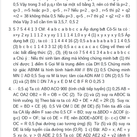
0,5 Vậy trong 3 số p,q,r tồn tại một số bằng 3, nên có thể là p=2 ,
q=3 , r=5 hoặc p=3 , q=5 , r=7 Nếu p=2 , q=3 , r=5 thì p2 + q2
+r2 = 38 không thỏa 0,5 Nếu p=3 , q=5 , r=7 thì p2 + q2 +r2 = 83
thỏa Vậy 3 số cần tìm lả 3,5,7. 0,5 2
5 7 5 4 4 1 3 CM: 4 a b c a b b c c a Áp dụng bđt Cô-Si ta có :
x+y 2 xy 1 1 1 2 x y xy 1 1 1 1 4 1,0 x y 4 (1) x y x y x y 0,5 Áp
dụng bđt (1) , ta có : 1 1 4 4 4 16 (2) 0,5 a b a b a b a b 1 1 4 0,5
(3) b c b c 1 1 4 3 3 12 (4) 0,5 a c a c a c a c Cộng vế theo vế
các bất đẳng thức (2) , (3), (4) ta có 7 5 4 4 1 3 4 a b c a b b c c
a Chú ý : Nếu thí sinh làm đúng mà không chứng minh bđt (1) thì
chỉ được 1 điểm 6 Gọi M là trung điểm của DH 0,5 Chứng minh
tứ giác ABNM là hình bình hành AM // BN (1) 0,5 Chứng minh
MN  AD 0,5 Suy ra M là trực tâm của ADN AM  DN (2) 0,5 Từ
(1) và (2) BN  DN 7 A y x E D M C B F R O 0,25 3
· · 0,5 a) Ta có: ABO ACO 900 (tính chất tiếp tuyến) (1) 0,25 AB =
AC OA2 OB2 = R = OB = OC (2). Từ (1) và (2) suy ra ABOC là
hình vuông. b) Theo bài ra ta có: AD + DE + AE = 2R (3). Suy ra:
DE = BD + CE (4). 0,5 Vẽ OM  DE (M DE) (5) Trên tia đối của
tia CA lấy điểm F sao cho 0,5 CF = BD; suy ra ∆BDO = ∆COF (c-
g-c) OD = OF; lại có DE = FE nên ∆ODE=∆OFE (c- c-c) OM =
OC = R 0,5 (hai đường cao tương ứng) (6). Từ (5) và (6) suy ra
DE là tiếp tuyến của đường tròn (O;R). 1 c) Đặt: AD = x; AE = y
S xy (x, y > 0) ADE 2 0,5 Ta có: DE AD2 AE2 x2 + y2 (định lí