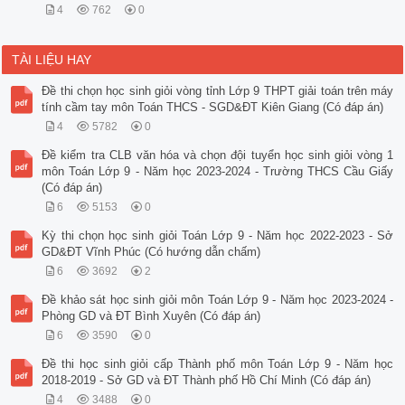
4
762
0
TÀI LIỆU HAY
Đề thi chọn học sinh giỏi vòng tỉnh Lớp 9 THPT giải toán trên máy
tính cầm tay môn Toán THCS - SGD&ĐT Kiên Giang (Có đáp án)
4
5782
0
Đề kiểm tra CLB văn hóa và chọn đội tuyển học sinh giỏi vòng 1
môn Toán Lớp 9 - Năm học 2023-2024 - Trường THCS Cầu Giấy
(Có đáp án)
6
5153
0
Kỳ thi chọn học sinh giỏi Toán Lớp 9 - Năm học 2022-2023 - Sở
GD&ĐT Vĩnh Phúc (Có hướng dẫn chấm)
6
3692
2
Đề khảo sát học sinh giỏi môn Toán Lớp 9 - Năm học 2023-2024 -
Phòng GD và ĐT Bình Xuyên (Có đáp án)
6
3590
0
Đề thi học sinh giỏi cấp Thành phố môn Toán Lớp 9 - Năm học
2018-2019 - Sở GD và ĐT Thành phố Hồ Chí Minh (Có đáp án)
4
3488
0