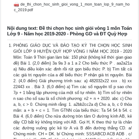
de_thi_chon_hoc_sinh_gioi_vong_1_mon_toan_lop_9_nam_ho
c_2019.pdf
Nội dung text: Đề thi chọn học sinh giỏi vòng 1 môn Toán
Lớp 9 - Năm học 2019-2020 - Phòng GD và ĐT Quỳ Hợp
PHÒNG GIÁO DỤC VÀ ĐÀO TẠO KỲ THI CHỌN HỌC SINH
GIỎI LỚP 9 HUYỆN QUỲ HỢP VÒNG I NĂM HỌC 2019 - 2020
Môn: Toán 9 Thời gian làm bài: 150 phút (không kể thời gian giao
đề) Bài 1. (2,0 điểm) 3a 9a 3 a 1 a 2 Cho biểu thức P . aa2a21a
a) Nêu điều kiện xác định rồi rút gọn biểu thức P. b) Tìm tất cả
các giá trị nguyên của a để biểu thức P nhận giá trị nguyên. Bài
2. (4,0 điểm) Giải phương trình sau: a) 482032x22 xxx . b) xx
22443 xx . Bài 3. (6,0 điểm) a) Tìm các số nguyên tố p sao cho
7p + 1 bằng lập phương của một số tự nhiên. b) Tìm số tự nhiên
n sao cho số sau là số chính phương: n2 + n + 2020. abc c) Cho
a, b, c > 0. Chứng minh rằng: 1. a2bb2cc2a d) Cho a, b, c 0 thỏa
mãn: a + b + c = 1. Tìm GTNN của biểu thức: Ta 54 54 b 54. c
Bài 4. (6,0 điểm) Cho nửa đường tròn tâm O đường kính AB, kẻ
dây CD bất kỳ không trùng với AB. Gọi H, K theo thứ tự là chân
các đường vuông góc kẻ từ A và B đến đường thẳng CD. a/
Chứng minh: CH = DK. b/ Chứng minh: SSSABCD ACB ADB . c/