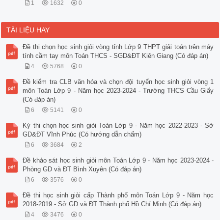
1
1632
0
TÀI LIỆU HAY
Đề thi chọn học sinh giỏi vòng tỉnh Lớp 9 THPT giải toán trên máy
tính cầm tay môn Toán THCS - SGD&ĐT Kiên Giang (Có đáp án)
4
5768
0
Đề kiểm tra CLB văn hóa và chọn đội tuyển học sinh giỏi vòng 1
môn Toán Lớp 9 - Năm học 2023-2024 - Trường THCS Cầu Giấy
(Có đáp án)
6
5141
0
Kỳ thi chọn học sinh giỏi Toán Lớp 9 - Năm học 2022-2023 - Sở
GD&ĐT Vĩnh Phúc (Có hướng dẫn chấm)
6
3684
2
Đề khảo sát học sinh giỏi môn Toán Lớp 9 - Năm học 2023-2024 -
Phòng GD và ĐT Bình Xuyên (Có đáp án)
6
3576
0
Đề thi học sinh giỏi cấp Thành phố môn Toán Lớp 9 - Năm học
2018-2019 - Sở GD và ĐT Thành phố Hồ Chí Minh (Có đáp án)
4
3476
0