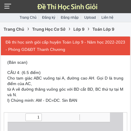
Trang Chủ
Đăng ký
Đăng nhập
Upload
Liên hệ
›
›
›
Trang Chủ
Trung Học Cơ Sở
Lớp 9
Toán Lớp 9
Đề thi học sinh giỏi cấp huyện Toán Lớp 9 - Năm học 2022-2023
- Phòng GD&ĐT Thanh Chương
(Bản scan)
CÂU 4: (6.5 điểm)
Cho tam giác ABC vuông tại A, đường cao AH. Gọi D là trung
điểm của AC,
từ A vẽ đường thăng vuông góc với BD cắt BD, BC thứ tự tại M
và N.
l) Chứng minh: AM - DC=DC. Sin BAN