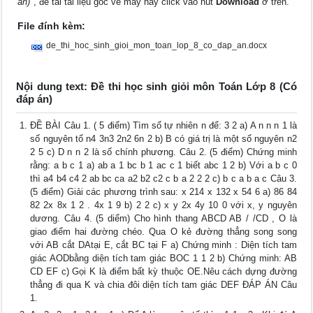
án)"
, để tải tài liệu gốc về máy hãy click vào nút
Download
ở trên.
File đính kèm:
de_thi_hoc_sinh_gioi_mon_toan_lop_8_co_dap_an.docx
Nội dung text: Đề thi học sinh giỏi môn Toán Lớp 8 (Có
đáp án)
ĐỀ BÀI Câu 1. ( 5 điểm) Tìm số tự nhiên n để: 3 2 a) A n n n 1 là
số nguyên tố n4 3n3 2n2 6n 2 b) B có giá trị là một số nguyên n2
2 5 c) D n n 2 là số chính phương. Câu 2. (5 điểm) Chứng minh
rằng: a b c 1 a) ab a 1 bc b 1 ac c 1 biết abc 1 2 b) Với a b c 0
thì a4 b4 c4 2 ab bc ca a2 b2 c2 c b a 2 2 2 c) b c a b a c Câu 3.
(5 điểm) Giải các phương trình sau: x 214 x 132 x 54 6 a) 86 84
82 2x 8x 1 2 . 4x 1 9 b) 2 2 c) x y 2x 4y 10 0 với x, y nguyên
dương. Câu 4. (5 diểm) Cho hình thang ABCD AB / /CD , O là
giao điểm hai đường chéo. Qua O kẻ đường thẳng song song
với AB cắt DAtại E, cắt BC tại F a) Chứng minh : Diện tích tam
giác AODbằng diện tích tam giác BOC 1 1 2 b) Chứng minh: AB
CD EF c) Gọi K là điểm bất kỳ thuộc OE.Nêu cách dựng đường
thẳng đi qua K và chia đôi diện tích tam giác DEF ĐÁP ÁN Câu
1.