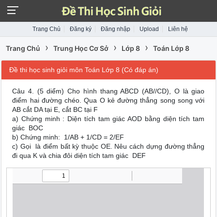
Trang Chủ
Đăng ký
Đăng nhập
Upload
Liên hệ
›
›
›
Trang Chủ
Trung Học Cơ Sở
Lớp 8
Toán Lớp 8
Đề thi học sinh giỏi môn Toán Lớp 8 (Có đáp án)
Câu 4. (5 diểm) Cho hình thang ABCD (AB//CD), O là giao
điểm hai đường chéo. Qua O kẻ đường thẳng song song với
AB cắt DA tại E, cắt BC tại F
a) Chứng minh : Diện tích tam giác AOD bằng diện tích tam
giác BOC
b) Chứng minh: 1/AB + 1/CD = 2/EF
c) Gọi là điểm bất kỳ thuộc OE. Nêu cách dựng đường thẳng
đi qua K và chia đôi diện tích tam giác DEF