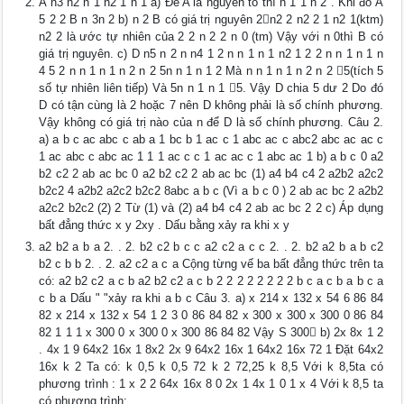
A n3 n2 n 1 n2 1 n 1 a) Để A là nguyên tố thì n 1 1 n 2 . Khi đó A
5 2 2 B n 3n 2 b) n 2 B có giá trị nguyên 2n2 2 n2 2 1 n2 1(ktm)
n2 2 là ước tự nhiên của 2 2 n 2 2 n 0 (tm) Vậy với n 0thì B có
giá trị nguyên. c) D n5 n 2 n n4 1 2 n n 1 n 1 n2 1 2 2 n n 1 n 1 n
4 5 2 n n 1 n 1 n 2 n 2 5n n 1 n 1 2 Mà n n 1 n 1 n 2 n 2 5(tích 5
số tự nhiên liên tiếp) Và 5n n 1 n 1 5. Vậy D chia 5 dư 2 Do đó
D có tận cùng là 2 hoặc 7 nên D không phải là số chính phương.
Vậy không có giá trị nào của n để D là số chính phương. Câu 2.
a) a b c ac abc c ab a 1 bc b 1 ac c 1 abc ac c abc2 abc ac ac c
1 ac abc c abc ac 1 1 1 ac c c 1 ac ac c 1 abc ac 1 b) a b c 0 a2
b2 c2 2 ab ac bc 0 a2 b2 c2 2 ab ac bc (1) a4 b4 c4 2 a2b2 a2c2
b2c2 4 a2b2 a2c2 b2c2 8abc a b c (Vì a b c 0 ) 2 ab ac bc 2 a2b2
a2c2 b2c2 (2) 2 Từ (1) và (2) a4 b4 c4 2 ab ac bc 2 2 c) Áp dụng
bất đẳng thức x y 2xy . Dấu bằng xảy ra khi x y
a2 b2 a b a 2. . 2. b2 c2 b c c a2 c2 a c c 2. . 2. b2 a2 b a b c2
b2 c b b 2. . 2. a2 c2 a c a Cộng từng vế ba bất đẳng thức trên ta
có: a2 b2 c2 a c b a2 b2 c2 a c b 2 2 2 2 2 2 2 2 b c a c b a b c a
c b a Dấu " "xảy ra khi a b c Câu 3. a) x 214 x 132 x 54 6 86 84
82 x 214 x 132 x 54 1 2 3 0 86 84 82 x 300 x 300 x 300 0 86 84
82 1 1 1 x 300 0 x 300 0 x 300 86 84 82 Vậy S 300 b) 2x 8x 1 2
. 4x 1 9 64x2 16x 1 8x2 2x 9 64x2 16x 1 64x2 16x 72 1 Đặt 64x2
16x k 2 Ta có: k 0,5 k 0,5 72 k 2 72,25 k 8,5 Với k 8,5ta có
phương trình : 1 x 2 2 64x 16x 8 0 2x 1 4x 1 0 1 x 4 Với k 8,5 ta
có phương trình: