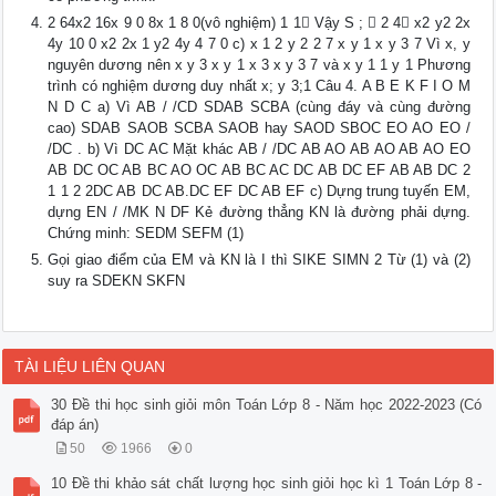
2 64x2 16x 9 0 8x 1 8 0(vô nghiệm) 1 1 Vậy S ;  2 4 x2 y2 2x
4y 10 0 x2 2x 1 y2 4y 4 7 0 c) x 1 2 y 2 2 7 x y 1 x y 3 7 Vì x, y
nguyên dương nên x y 3 x y 1 x 3 x y 3 7 và x y 1 1 y 1 Phương
trình có nghiệm dương duy nhất x; y 3;1 Câu 4. A B E K F I O M
N D C a) Vì AB / /CD SDAB SCBA (cùng đáy và cùng đường
cao) SDAB SAOB SCBA SAOB hay SAOD SBOC EO AO EO /
/DC . b) Vì DC AC Mặt khác AB / /DC AB AO AB AO AB AO EO
AB DC OC AB BC AO OC AB BC AC DC AB DC EF AB AB DC 2
1 1 2 2DC AB DC AB.DC EF DC AB EF c) Dựng trung tuyến EM,
dựng EN / /MK N DF Kẻ đường thẳng KN là đường phải dựng.
Chứng minh: SEDM SEFM (1)
Gọi giao điểm của EM và KN là I thì SIKE SIMN 2 Từ (1) và (2)
suy ra SDEKN SKFN
TÀI LIỆU LIÊN QUAN
30 Đề thi học sinh giỏi môn Toán Lớp 8 - Năm học 2022-2023 (Có
đáp án)
50
1966
0
10 Đề thi khảo sát chất lượng học sinh giỏi học kì 1 Toán Lớp 8 -