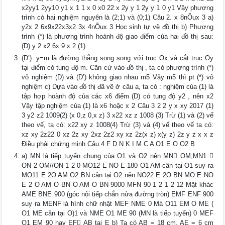
x2yy1 2yy10 y1 x 1 1 x 0 x0 22 x 2y y 1 2y y 1 0 y1 Vậy phương
trình có hai nghiệm nguyên là (2;1) và (0;1) Câu 2. x 8nÕux 3 a)
y2x 2 6x9x22x3x2 3x 4nÕux 3 Học sinh tự vẽ đồ thị b) Phương
trình (*) là phương trình hoành độ giao điểm của hai đồ thị sau:
(D) y 2 x2 6x 9 x 2 (1)
(D’): y=m là đường thẳng song song với trục Ox và cắt trục Oy
tại điểm có tung độ m. Căn cứ vào đồ thị , ta có phương trình (*)
vô nghiệm (D) và (D’) không giao nhau m5 Vậy m5 thì pt (*) vô
nghiệm c) Dựa vào đồ thị đã vẽ ở câu a, ta có : nghiệm của (1) là
tập hợp hoành độ của các x6 điểm (D) có tung độ y2 , nên x2
Vậy tập nghiệm của (1) là x6 hoặc x 2 Câu 3 2 2 y x xy 2017 (1)
3 y2 z2 1009(2) (x 0,z 0,x z) 3 x22 xz z 1008 (3) Trừ (1) và (2) vế
theo vế, ta có: x22 xy z 1008(4) Trừ (3) và (4) vế theo vế ta có:
xz xy 2z22 0 xz 2z xy 2xz 2z2 xy xz 2z(x z) x(y z) 2z y z x x z
Điều phải chứng minh Câu 4 F D N K I M C A O1 E O O2 B
a) MN là tiếp tuyến chung của O1 và O2 nên MN OM;MN1 
ON 2 OM//ON 1 2 0 MO12 E NO E 180 O1 AM cân tại O1 suy ra
MO11 E 2O AM O2 BN cân tại O2 nên NO22 E 2O BN MO E NO
E 2 O AM O BN O AM O BN 9000 MFN 90 1 2 1 2 12 Mặt khác
AME BNE 900 (góc nội tiếp chắn nửa đường tròn) EMF ENF 900
suy ra MENF là hình chữ nhật MEF NME 0 Mà O11 EM O ME (
O1 ME cân tại O)1 và NME O1 ME 90 (MN là tiếp tuyến) 0 MEF
O1 EM 90 hay EF AB tại E b) Ta có AB = 18 cm, AE = 6 cm