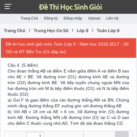
Trang Chủ
Đăng ký
Đăng nhập
Upload
Liên hệ
›
›
›
Trang Chủ
Trung Học Cơ Sở
Lớp 9
Toán Lớp 9
Đề thi học sinh giỏi môn Toán Lớp 9 - Năm học 2016-2017 - Sở
GD và ĐT Bến Tre (Có đáp án)
Câu 4. (5 điểm)
Cho đoạn thẳng AB và điểm E nằm giữa điểm A và điểm B sao
cho AE < BE. Vẽ đường tròn (O1) đường kính AE và đường
tròn (O2) đường kính BE. Vẽ tiếp tuyến chung ngoài MN của
hai đường tròn với M là tiếp điểm thuộc (O1) và N là tiếp điểm
thuộc (O2)
a) Gọi F là giao điểm của các đường thẳng AM và BN. Chứng
minh rằng đường thẳng EF vuông góc với đường thẳng AB
b) Với AB = 18 cm và AE = 6 cm, Vẽ đường tròn (O) đường
kính AB. Đường thẳng MN cắt đường tròn (O) tại C và D sao
cho điểm C thuộc cung nhỏ AD. Tính độ dài đoạn thẳng CD.