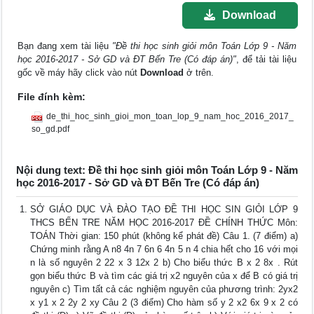
Download
Bạn đang xem tài liệu
"Đề thi học sinh giỏi môn Toán Lớp 9 - Năm
học 2016-2017 - Sở GD và ĐT Bến Tre (Có đáp án)"
, để tải tài liệu
gốc về máy hãy click vào nút
Download
ở trên.
File đính kèm:
de_thi_hoc_sinh_gioi_mon_toan_lop_9_nam_hoc_2016_2017_
so_gd.pdf
Nội dung text: Đề thi học sinh giỏi môn Toán Lớp 9 - Năm
học 2016-2017 - Sở GD và ĐT Bến Tre (Có đáp án)
SỞ GIÁO DỤC VÀ ĐÀO TẠO ĐỀ THI HỌC SIN GIỎI LỚP 9
THCS BẾN TRE NĂM HỌC 2016-2017 ĐỀ CHÍNH THỨC Môn:
TOÁN Thời gian: 150 phút (không kể phát đề) Câu 1. (7 điểm) a)
Chứng minh rằng A n8 4n 7 6n 6 4n 5 n 4 chia hết cho 16 với mọi
n là số nguyên 2 22 x 3 12x 2 b) Cho biểu thức B x 2 8x . Rút
gọn biểu thức B và tìm các giá trị x2 nguyên của x để B có giá trị
nguyên c) Tìm tất cả các nghiệm nguyên của phương trình: 2yx2
x y1 x 2 2y 2 xy Câu 2 (3 điểm) Cho hàm số y 2 x2 6x 9 x 2 có