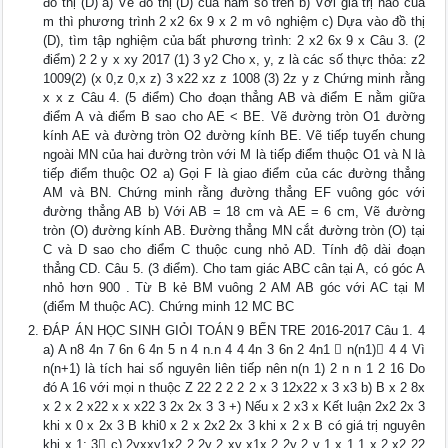
đồ thị (D) a) Vẽ đồ thị (D) của hàm số trên b) Với giá trị nào của
m thì phương trình 2 x2 6x 9 x 2 m vô nghiệm c) Dựa vào đồ thị
(D), tìm tập nghiệm của bất phương trình: 2 x2 6x 9 x Câu 3. (2
điểm) 2 2 y x xy 2017 (1) 3 y2 Cho x, y, z là các số thực thỏa: z2
1009(2) (x 0,z 0,x z) 3 x22 xz z 1008 (3) 2z y z Chứng minh rằng
x x z Câu 4. (5 điểm) Cho đoạn thẳng AB và điểm E nằm giữa
điểm A và điểm B sao cho AE < BE. Vẽ đường tròn O1 đường
kính AE và đường tròn O2 đường kính BE. Vẽ tiếp tuyến chung
ngoài MN của hai đường tròn với M là tiếp điểm thuộc O1 và N là
tiếp điểm thuộc O2 a) Gọi F là giao điểm của các đường thẳng
AM và BN. Chứng minh rằng đường thẳng EF vuông góc với
đường thẳng AB b) Với AB = 18 cm và AE = 6 cm, Vẽ đường
tròn (O) đường kính AB. Đường thẳng MN cắt đường tròn (O) tại
C và D sao cho điểm C thuộc cung nhỏ AD. Tính độ dài đoạn
thẳng CD. Câu 5. (3 điểm). Cho tam giác ABC cân tại A, có góc A
nhỏ hơn 900 . Từ B kẻ BM vuông 2 AM AB góc với AC tại M
(điểm M thuộc AC). Chứng minh 12 MC BC
ĐÁP ÁN HỌC SINH GIỎI TOÁN 9 BẾN TRE 2016-2017 Câu 1. 4
a) A n8 4n 7 6n 6 4n 5 n 4 n.n 4 4 4n 3 6n 2 4n1  n(n1) 4 4 Vì
n(n+1) là tích hai số nguyên liên tiếp nên n(n 1) 2 n n 1 2 16 Do
đó A 16 với mọi n thuộc Z 22 2 2 2 2 x 3 12x22 x 3 x3 b) B x 2 8x
x 2 x 2 x22 x x x22 3 2x 2x 3 3 +) Nếu x 2 x3 x Kết luận 2x2 2x 3
khi x 0 x 2x 3 B khi0 x 2 x 2x2 2x 3 khi x 2 x B có giá trị nguyên
khi x 1; 3 c) 2yxxy1x2 2 2y 2 xy x1x 2 2y 2 y 1 x 1 1 x 2 x2 22