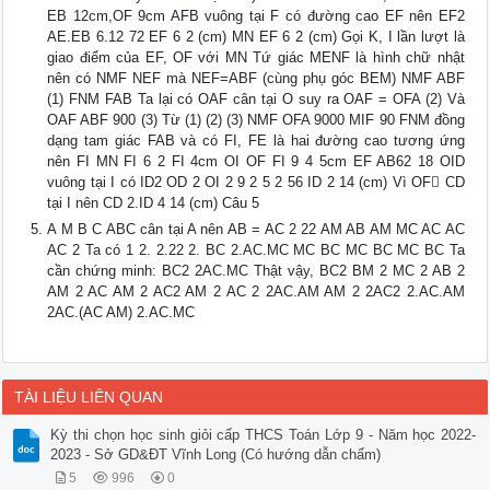
EB 12cm,OF 9cm AFB vuông tại F có đường cao EF nên EF2
AE.EB 6.12 72 EF 6 2 (cm) MN EF 6 2 (cm) Gọi K, I lần lượt là
giao điểm của EF, OF với MN Tứ giác MENF là hình chữ nhật
nên có NMF NEF mà NEF=ABF (cùng phụ góc BEM) NMF ABF
(1) FNM FAB Ta lại có OAF cân tại O suy ra OAF = OFA (2) Và
OAF ABF 900 (3) Từ (1) (2) (3) NMF OFA 9000 MIF 90 FNM đồng
dạng tam giác FAB và có FI, FE là hai đường cao tương ứng
nên FI MN FI 6 2 FI 4cm OI OF FI 9 4 5cm EF AB62 18 OID
vuông tại I có ID2 OD 2 OI 2 9 2 5 2 56 ID 2 14 (cm) Vì OF CD
tại I nên CD 2.ID 4 14 (cm) Câu 5
A M B C ABC cân tại A nên AB = AC 2 22 AM AB AM MC AC AC
AC 2 Ta có 1 2. 2.22 2. BC 2.AC.MC MC BC MC BC MC BC Ta
cần chứng minh: BC2 2AC.MC Thật vậy, BC2 BM 2 MC 2 AB 2
AM 2 AC AM 2 AC2 AM 2 AC 2 2AC.AM AM 2 2AC2 2.AC.AM
2AC.(AC AM) 2.AC.MC
TÀI LIỆU LIÊN QUAN
Kỳ thi chọn học sinh giỏi cấp THCS Toán Lớp 9 - Năm học 2022-
2023 - Sở GD&ĐT Vĩnh Long (Có hướng dẫn chấm)
5
996
0