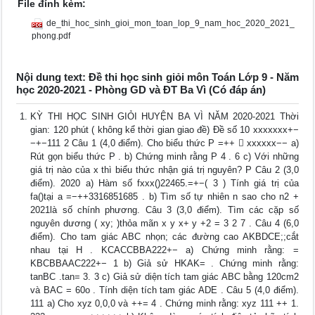
File đính kèm:
de_thi_hoc_sinh_gioi_mon_toan_lop_9_nam_hoc_2020_2021_
phong.pdf
Nội dung text: Đề thi học sinh giỏi môn Toán Lớp 9 - Năm
học 2020-2021 - Phòng GD và ĐT Ba Vì (Có đáp án)
KỲ THI HỌC SINH GIỎI HUYỆN BA VÌ NĂM 2020-2021 Thời
gian: 120 phút ( không kể thời gian giao đề) Đề số 10 xxxxxxx+−
−+−111 2 Câu 1 (4,0 điểm). Cho biểu thức P =++  xxxxxx−− a)
Rút gọn biểu thức P . b) Chứng minh rằng P 4 . 6 c) Với những
giá trị nào của x thì biểu thức nhận giá trị nguyên? P Câu 2 (3,0
điểm). 2020 a) Hàm số fxxx()22465.=+−( 3 ) Tính giá trị của
fa()tại a =−++3316851685 . b) Tìm số tự nhiên n sao cho n2 +
2021là số chính phương. Câu 3 (3,0 điểm). Tìm các cặp số
nguyên dương ( xy; )thỏa mãn x y x+ y +2 = 3 2 7 . Câu 4 (6,0
điểm). Cho tam giác ABC nhọn; các đường cao AKBDCE;;cắt
nhau tại H . KCACCBBA222+− a) Chứng minh rằng: =
KBCBBAAC222+− 1 b) Giả sử HKAK= . Chứng minh rằng:
tanBC .tan= 3. 3 c) Giả sử diện tích tam giác ABC bằng 120cm2
và BAC = 60o . Tính diện tích tam giác ADE . Câu 5 (4,0 điểm).
111 a) Cho xyz 0,0,0 và ++= 4 . Chứng minh rằng: xyz 111 ++ 1.