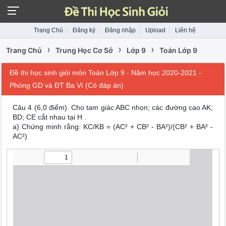
Trang Chủ
Đăng ký
Đăng nhập
Upload
Liên hệ
›
›
›
Trang Chủ
Trung Học Cơ Sở
Lớp 9
Toán Lớp 9
Đề thi học sinh giỏi môn Toán Lớp 9 - Năm học 2020-2021 -
Phòng GD và ĐT Ba Vì (Có đáp án)
Câu 4 (6,0 điểm). Cho tam giác ABC nhọn; các đường cao AK;
BD; CE cắt nhau tại H .
a) Chứng minh rằng: KC/KB = (AC² + CB² - BA²)/(CB² + BA² -
AC²)