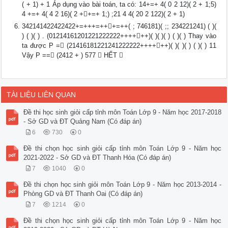
( + 1) + 1 Áp dụng vào bài toán, ta có: 14+=+ 4( 0 2 12)( 2 + 1;5)
4 +=+ 4( 4 2 16)( 2 ++=+ 1;) ;21 4 4( 20 2 122)( 2 + 1)
342141422422422+=+++=+++=++( ; 746181)( ;; 234221241) ( )(
) ( )( ) . (01214161201221222222++++++)( )( )( ) ( )( ) Thay vào
ta được P = (21416181221241222222++++++)( )( )( ) ( )( ) 11
Vậy P == (2412 + ) 577  HẾT 
TÀI LIỆU LIÊN QUAN
Đề thi học sinh giỏi cấp tỉnh môn Toán Lớp 9 - Năm học 2017-2018
- Sở GD và ĐT Quảng Nam (Có đáp án)
6
730
0
Đề thi chọn học sinh giỏi cấp tỉnh môn Toán Lớp 9 - Năm học
2021-2022 - Sở GD và ĐT Thanh Hóa (Có đáp án)
7
1040
0
Đề thi chọn học sinh giỏi môn Toán Lớp 9 - Năm học 2013-2014 -
Phòng GD và ĐT Thanh Oai (Có đáp án)
7
1214
0
Đề thi chọn học sinh giỏi cấp tỉnh môn Toán Lớp 9 - Năm học