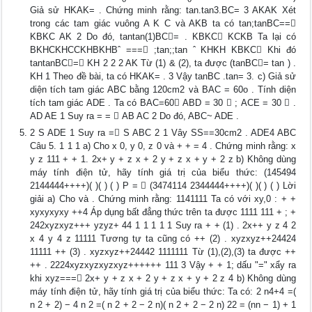
Giả sử HKAK= . Chứng minh rằng: tan.tan3.BC= 3 AKAK Xét
trong các tam giác vuông A K C và AKB ta có tan;tanBC==
KBKC AK 2 Do đó, tantan(1)BC= . KBKC KCKB Ta lại có
BKHCKHCCKHBKHBˆ === ;tan;;tan ˆ KHKH KBKC Khi đó
tantanBC= KH 2 2 2 AK Từ (1) & (2), ta được (tanBC= tan ) .
KH 1 Theo đề bài, ta có HKAK= . 3 Vậy tanBC .tan= 3. c) Giả sử
diện tích tam giác ABC bằng 120cm2 và BAC = 60o . Tính diện
tích tam giác ADE . Ta có BAC=60 ABD = 30  ; ACE = 30  .
AD AE 1 Suy ra = =  AB AC 2 Do đó, ABC~ ADE .
2 S ADE 1 Suy ra = S ABC 2 1 Vây SS==30cm2 . ADE4 ABC
Câu 5. 1 1 1 a) Cho x 0, y 0, z 0 và + + = 4 . Chứng minh rằng: x
y z 111 + + 1. 2x+ y + z x + 2 y + z x + y + 2 z b) Không dùng
máy tính điện tử, hãy tính giá trị của biểu thức: (145494
2144444++++)( )( ) ( ) P =  (3474114 2344444++++)( )( ) ( ) Lời
giải a) Cho và . Chứng minh rằng: 1141111 Ta có với xy,0 : + +
xyxyxyxy ++4 Áp dụng bất đẳng thức trên ta được 1111 111 + ; +
242xyzxyz+++ yzyz+ 44 1 1 1 1 1 Suy ra + + (1) . 2x++ y z 4 2
x 4 y 4 z 11111 Tương tự ta cũng có ++ (2) . xyzxyz++24424
11111 ++ (3) . xyzxyz++24442 1111111 Từ (1),(2),(3) ta được ++
++ . 2224xyzxyzxyzxyz++++++ 111 3 Vậy + + 1; dấu "=" xẩy ra
khi xyz=== 2x+ y + z x + 2 y + z x + y + 2 z 4 b) Không dùng
máy tính điện tử, hãy tính giá trị của biểu thức: Ta có: 2 n4+4 =(
n 2 + 2) − 4 n 2 =( n 2 + 2 − 2 n)( n 2 + 2 − 2 n) 22 = (nn − 1) + 1