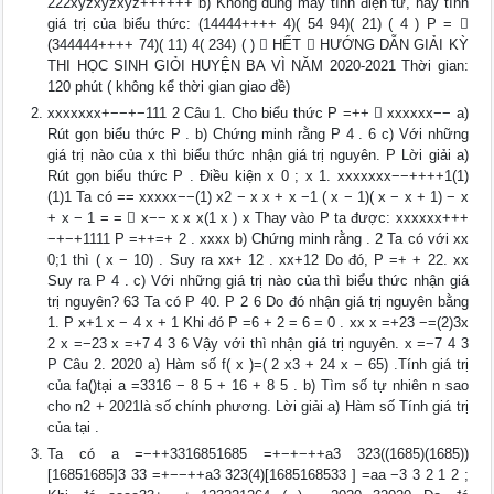
222xyzxyzxyz++++++ b) Không dùng máy tính điện tử, hãy tính
giá trị của biểu thức: (14444++++ 4)( 54 94)( 21) ( 4 ) P = 
(344444++++ 74)( 11) 4( 234) ( )  HẾT  HƯỚNG DẪN GIẢI KỲ
THI HỌC SINH GIỎI HUYỆN BA VÌ NĂM 2020-2021 Thời gian:
120 phút ( không kể thời gian giao đề)
xxxxxxx+−−+−111 2 Câu 1. Cho biểu thức P =++  xxxxxx−− a)
Rút gọn biểu thức P . b) Chứng minh rằng P 4 . 6 c) Với những
giá trị nào của x thì biểu thức nhận giá trị nguyên. P Lời giải a)
Rút gọn biểu thức P . Điều kiện x 0 ; x 1. xxxxxxx−−++++1(1)
(1)1 Ta có == xxxxx−−(1) x2 − x x + x −1 ( x − 1)( x − x + 1) − x
+ x − 1 = =  x−− x x x(1 x ) x Thay vào P ta được: xxxxxx+++
−+−+1111 P =++=+ 2 . xxxx b) Chứng minh rằng . 2 Ta có với xx
0;1 thì ( x − 10) . Suy ra xx+ 12 . xx+12 Do đó, P =+ + 22. xx
Suy ra P 4 . c) Với những giá trị nào của thì biểu thức nhận giá
trị nguyên? 63 Ta có P 40. P 2 6 Do đó nhận giá trị nguyên bằng
1. P x+1 x − 4 x + 1 Khi đó P =6 + 2 = 6 = 0 . xx x =+23 −=(2)3x
2 x =−23 x =+7 4 3 6 Vậy với thì nhận giá trị nguyên. x =−7 4 3
P Câu 2. 2020 a) Hàm số f( x )=( 2 x3 + 24 x − 65) .Tính giá trị
của fa()tại a =3316 − 8 5 + 16 + 8 5 . b) Tìm số tự nhiên n sao
cho n2 + 2021là số chính phương. Lời giải a) Hàm số Tính giá trị
của tại .
Ta có a =−++3316851685 =+−+−++a3 323((1685)(1685))
[16851685]3 33 =+−−++a3 323(4)[1685168533 ] =aa −3 3 2 1 2 ;