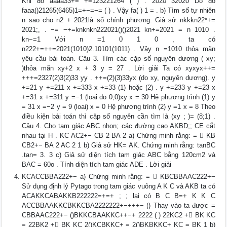
Khi đó aaaa33+= +=123221264 ( ) . 2020 32020 Do đó
faaa()21265(6465)1=+−=−= ( ) . Vậy fa( ) 1 = . b) Tìm số tự nhiên
n sao cho n2 + 2021là số chính phương. Giả sử nkkkn22*+=
2021;, . −= −+=knknkn222021()()2021 kn+=2021 = n 1010 .
kn−=1 Với n =1 0 1 0 , ta có
n222+=++=2021(1010)2.10101(1011) . Vậy n =1010 thỏa mãn
yêu cầu bài toán. Câu 3. Tìm các cặp số nguyên dương ( xy;
)thỏa mãn xy+2 x + 3 y = 27 . Lời giải Ta có xyxyx++=
+++=2327(2)3(2)33 yy . ++=(2)(3)33yx (do xy, nguyên dương). y
+=21 y +=211 x +=333 x +=33 (1) hoặc (2) . y +=233 y +=23 x
+=31 x +=311 y =−1 (loai do 0;0)xy x = 30 Hệ phương trình (1) y
= 31 x =−2 y = 9 (loai) x = 0 Hệ phương trình (2) y =1 x = 8 Theo
điều kiện bài toán thì cặp số nguyên cần tìm là (xy ; )= (8;1) .
Câu 4. Cho tam giác ABC nhọn; các đường cao AKBD;; CE cắt
nhau tại H . KC AC2+− CB 2 BA 2 a) Chứng minh rằng: =  KB
CB2+− BA 2 AC 2 1 b) Giả sử HK= AK. Chứng minh rằng: tanBC
.tan= 3. 3 c) Giả sử diện tích tam giác ABC bằng 120cm2 và
BAC = 60o . Tính diện tích tam giác ADE . Lời giải
KCACCBBA222+− a) Chứng minh rằng: =  KBCBBAAC222+−
Sử dụng định lý Pytago trong tam giác vuông A K C và AKB ta có
ACAKKCABAKKB222222=+=+ ; ; lại có B C B=+ K K C
ACCBBAAKKCBKKCBA2222222+−+++− () Thay vào ta được =
CBBAAC222+− ()BKKCBAAKKC++−+ 2222 ( ) 22KC2 + BK KC
= 22BK2 + BK KC 2()KCBKKC+ = 2()BKBKKC+ KC = BK 1 b)