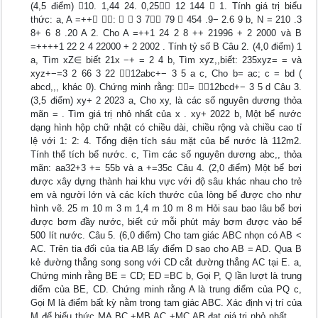
(4,5 điểm) 10. 1,44 24. 0,25 12 144  1. Tính giá trị biểu
thức: a, A =++ :   3 7 79  454 .9− 2.6 9 b, N = 210 .3
8+ 6 8 .20 A 2. Cho A =++1 24 2 8 ++ 21996 + 2 2000 và B
=++++1 22 2 4 22000 + 2 2002 . Tính tỷ số B Câu 2. (4,0 điểm) 1
a, Tìm xZ∈ biết 21x −+ = 2 4 b, Tìm xyz,,biết: 235xyz= = và
xyz+−=3 2 66 3 22 12abc+− 3 5 a c, Cho b= ac; c = bd (
abcd,,, khác 0). Chứng minh rằng: = 12bcd+− 3 5 d Câu 3.
(3,5 điểm) xy+ 2 2023 a, Cho xy, là các số nguyên dương thỏa
mãn = . Tìm giá trị nhỏ nhất của x . xy+ 2022 b, Một bể nước
dạng hình hộp chữ nhật có chiều dài, chiều rộng và chiều cao tỉ
lệ với 1: 2: 4. Tổng diện tích sáu mặt của bể nước là 112m2.
Tính thể tích bể nước. c, Tìm các số nguyên dương abc,, thỏa
mãn: aa32+3 += 55b và a +=35c Câu 4. (2,0 điểm) Một bể bơi
được xây dựng thành hai khu vực với độ sâu khác nhau cho trẻ
em và người lớn và các kích thước của lòng bể được cho như
hình vẽ. 25 m 10 m 3 m 1,4 m 10 m 8 m Hỏi sau bao lâu bể bơi
được bơm đầy nước, biết cứ mỗi phút máy bơm được vào bể
500 lít nước. Câu 5. (6,0 điểm) Cho tam giác ABC nhọn có AB <
AC. Trên tia đối của tia AB lấy điểm D sao cho AB = AD. Qua B
kẻ đường thẳng song song với CD cắt đường thẳng AC tại E. a,
Chứng minh rằng BE = CD; ED =BC b, Gọi P, Q lần lượt là trung
điểm của BE, CD. Chứng minh rằng A là trung điểm của PQ c,
Gọi M là điểm bất kỳ nằm trong tam giác ABC. Xác định vị trí của
M để biểu thức MA.BC +MB.AC +MC.AB đạt giá trị nhỏ nhất. . .