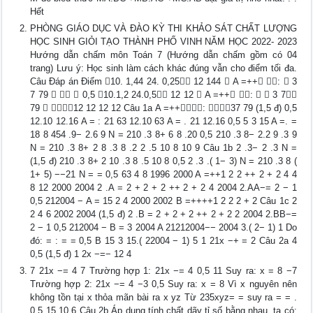
Hết
PHÒNG GIÁO DỤC VÀ ĐÀO KỲ THI KHẢO SÁT CHẤT LƯỢNG
HỌC SINH GIỎI TẠO THÀNH PHỐ VINH NĂM HỌC 2022- 2023
Hướng dẫn chấm môn Toán 7 (Hướng dẫn chấm gồm có 04
trang) Lưu ý: Học sinh làm cách khác đúng vẫn cho điểm tối đa.
Câu Đáp án Điểm 10. 1,44 24. 0,25 12 144  A =++ :  3
7 79    0,5 10.1,2 24.0,5 12 12  A =++ :   3 7
79  12 12 12 12 Câu 1a A =++: 37 79 (1,5 đ) 0,5
12.10 12.16 A = : 21 63 12.10 63 A = . 21 12.16 0,5 5 3 15 A =. =
18 8 454 .9− 2.6 9 N = 210 .3 8+ 6 8 .20 0,5 210 .3 8− 2.2 9 .3 9
N = 210 .3 8+ 2 8 .3 8 .2 2 .5 10 8 10 9 Câu 1b 2 .3− 2 .3 N =
(1,5 đ) 210 .3 8+ 2 10 .3 8 .5 10 8 0,5 2 .3 .( 1− 3) N = 210 .3 8 (
1+ 5) −−21 N = = 0,5 63 4 8 1996 2000 A =++1 2 2 ++ 2 + 2 4 4
8 12 2000 2004 2 .A = 2 + 2 + 2 ++ 2 + 2 4 2004 2.AA−= 2 − 1
0,5 212004 − A = 15 2 4 2000 2002 B =++++1 2 2 2 + 2 Câu 1c 2
2 4 6 2002 2004 (1,5 đ) 2 .B = 2 + 2 + 2 ++ 2 + 2 2 2004 2.BB−=
2 − 1 0,5 212004 − B = 3 2004 A 21212004−− 2004 3.( 2− 1) 1 Do
đó: = : = = 0,5 B 15 3 15.( 22004 − 1) 5 1 21x −+ = 2 Câu 2a 4
0,5 (1,5 đ) 1 2x −=− 12 4
7 21x −= 4 7 Trường hợp 1: 21x −= 4 0,5 11 Suy ra: x = 8 −7
Trường hợp 2: 21x −= 4 −3 0,5 Suy ra: x = 8 Vì x nguyên nên
không tồn tại x thỏa mãn bài ra x yz Từ 235xyz= = suy ra = = .
0,5 15 10 6 Câu 2b Áp dụng tính chất dãy tỉ số bằng nhau, ta có: