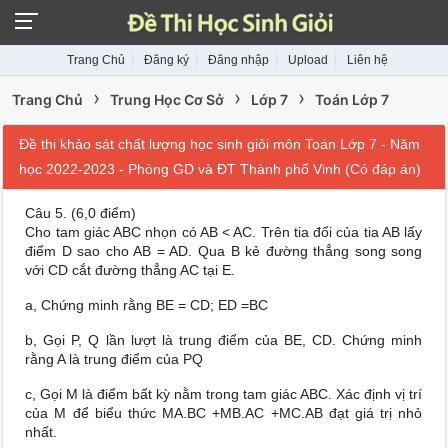
Trang Chủ
Đăng ký
Đăng nhập
Upload
Liên hệ
›
›
›
Trang Chủ
Trung Học Cơ Sở
Lớp 7
Toán Lớp 7
Đề thi khảo sát chất lượng học sinh giỏi môn Toán Lớp 7 - Năm
học 2022-2023 - Phòng GD và ĐT Thành phố Vinh (Có đáp án)
Câu 5.
(6,0 điểm)
Cho tam giác ABC nhọn có AB < AC. Trên tia đối của tia AB lấy
điểm D sao cho AB = AD. Qua B kẻ đường thẳng song song
với CD cắt đường thẳng AC tại E.
a, Chứng minh rằng BE = CD; ED =BC
b, Gọi P, Q lần lượt là trung điểm của BE, CD. Chứng minh
rằng A là trung điểm của PQ
c, Gọi M là điểm bất kỳ nằm trong tam giác ABC. Xác định vị trí
của M để biểu thức MA.BC +MB.AC +MC.AB đạt giá trị nhỏ
nhất.