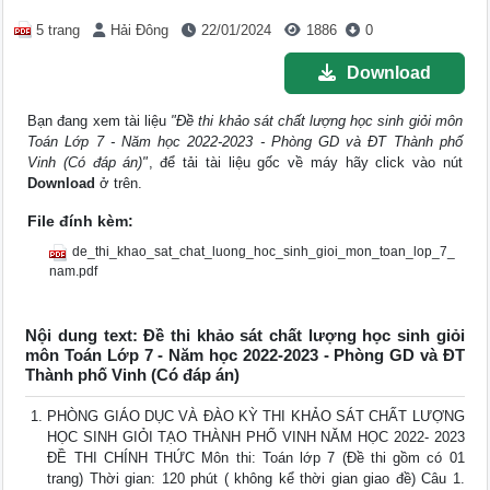
5 trang
Hải Đông
22/01/2024
1886
0
Download
Bạn đang xem tài liệu
"Đề thi khảo sát chất lượng học sinh giỏi môn
Toán Lớp 7 - Năm học 2022-2023 - Phòng GD và ĐT Thành phố
Vinh (Có đáp án)"
, để tải tài liệu gốc về máy hãy click vào nút
Download
ở trên.
File đính kèm:
de_thi_khao_sat_chat_luong_hoc_sinh_gioi_mon_toan_lop_7_
nam.pdf
Nội dung text: Đề thi khảo sát chất lượng học sinh giỏi
môn Toán Lớp 7 - Năm học 2022-2023 - Phòng GD và ĐT
Thành phố Vinh (Có đáp án)
PHÒNG GIÁO DỤC VÀ ĐÀO KỲ THI KHẢO SÁT CHẤT LƯỢNG
HỌC SINH GIỎI TẠO THÀNH PHỐ VINH NĂM HỌC 2022- 2023
ĐỀ THI CHÍNH THỨC Môn thi: Toán lớp 7 (Đề thi gồm có 01
trang) Thời gian: 120 phút ( không kể thời gian giao đề) Câu 1.