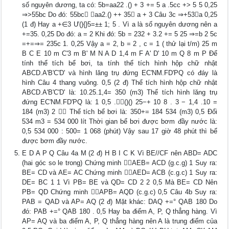
số nguyên dương, ta có: 5b=aa22 .() + 3 += 5 a .5cc +> 5 5 0,25
⇒>55bc Do đó: 55bc ⇒aa2.() ++ 35 a + 3 Câu 3c ⇒+53a 0,25
(1 đ) Hay a +∈3 Ư(){}5=±± 1; 5 . Vì a là số nguyên dương nên a
+=35. 0,25 Do đó: a = 2 Khi đó: 5b = 232 + 3.2 += 5 25 ⇒=b 2 5c
=+=⇒= 235c 1. 0,25 Vậy a = 2, b = 2 , c = 1 ( thử lại t/m) 25 m
B C E 10 m C'3 m B' M N A D 1,4 m F A' D' 10 m Q 8 m P Để
tính thể tích bể bơi, ta tính thể tích hình hộp chữ nhật
ABCD.A'B'C'D' và hình lăng trụ đứng EC'NM.FD'PQ có đáy là
hình Câu 4 thang vuông. 0,5 (2 đ) Thể tích hình hộp chữ nhật
ABCD.A'B'C'D' là: 10.25.1,4= 350 (m3) Thể tích hình lăng trụ
đứng EC'NM.FD'PQ là: 1 0,5 .()() 25−+ 10 8 . 3 − 1,4 .10 =
184 (m3) 2  Thể tích bể bơi là: 350+= 184 534 (m3) 0,5 Đổi
534 m3 = 534 000 lít Thời gian bể bơi được bơm đầy nước là:
0,5 534 000 : 500= 1 068 (phút) Vậy sau 17 giờ 48 phút thì bể
được bơm đầy nước.
E D A P Q Câu 4a M (2 đ) H B I C K Vì BE//CF nên ABD= ADC
(hai góc so le trong) Chứng minh AEB= ACD (g.c.g) 1 Suy ra:
BE= CD và AE= AC Chứng minh AED= ACB (c.g.c) 1 Suy ra:
DE= BC 1 1 Vì PB= BE và QD= CD 2 2 0,5 Mà BE= CD Nên
PB= QD Chứng minh APB= AQD (c.g.c) 0,5 Câu 4b Suy ra:
PAB = QAD và AP= AQ (2 đ) Mặt khác: DAQ +=° QAB 180 Do
đó: PAB +=° QAB 180 . 0,5 Hay ba điểm A, P, Q thẳng hàng. Vì
AP= AQ và ba điểm A, P, Q thẳng hàng nên A là trung điểm của