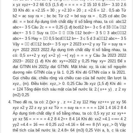
x yz xyz+−3 2 66 0,5 (1,5 đ) = = = = = 2 15 10 6 15+− 3.10 2.6
33 Khi đó: x =2.15 = 30 ; y =2.10 = 20 ; z =2.6 = 12 . 0,5 ab Từ
b2 = ac suy ra = ; bc bc Từ c2 = bd suy ra = . 0,25 cd abc Do
đó: = = bcd Áp dụng tính chất dãy tỉ số bằng nhau, ta có: abc12
abc+− 3 5 Câu 2c = = = 0,25 (1 đ) bcd12 b+− 3 c 5 d 33 a 12
abc+− 3 5  Suy ra =   b 12 bcd+− 3 5  3 abc12
abc+− 3 5 Hay =  0,5 bcd12 b+− 3 c 5 d 3 a12 abc+− 3 5
Vậy =  d12 bcd+− 3 5 xy+ 2 2023 x++2 y xy Từ = suy ra =
xy+ 2022 2023 2022 Áp dụng tính chất dãy tỉ số bằng nhau, ta
có: 0,5 x++2 y xy( x+2 y) −+( xy) = = = y Câu 3a 2023 2022
2023− 2022 (1 đ) Khi đó: xy+=2022 y 0,25 Hay xy= 2021 Để x
đạt GTNN khi 2021y đạt GTNN. Mặt khác xy, là các số nguyên
dương nên GTNN của y là 1. 0,25 Khi đó GTNN của x là 2021.
Gọi chiều dài, chiều rộng và chiều cao của bể nước lần lượt là
xyz,, (m). Điều kiện: xyz,,> 0. 0,25 Câu 3b xyz (1,5 đ) Khi đó: =
= 124 Tổng diện tích sáu mặt của bể nước là: 2.( x++ y) . z 2 xy
(m2) 0,25
Theo đề ra, ta có: 2.()x+ y . z += 2 xy 112 Hay xz++= yz xy 56
xyz x2 y 22 z xy yz xz Từ = = suy ra = = = = = 124 1 4 16 2 8 4
Áp dụng tính chất dãy tỉ số bằng nhau, ta có: 0,5 xy yz xz xy++
yz xz 56 = = = = = 4 2 8 4 2++ 8 4 14 Khi đó: xx2 =4.1 =⇒= 4 2
yy2 =4.4 = 16 ⇒= 4 0,25 zz2 =4.16 = 64 ⇒= 8 (Vì xyz,,> 0) Vậy
thể tích của bể nước là: 2.4.8= 64 (m3) 0,25 Với a, b, c là các