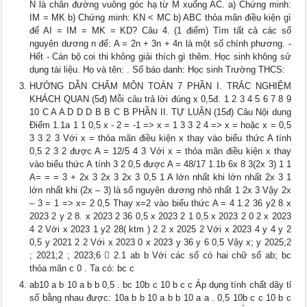
N là chân đường vuông góc hạ từ M xuống AC. a) Chứng minh:
IM = MK b) Chứng minh: KN < MC b) ABC thỏa mãn điều kiện gì
để AI = IM = MK = KD? Câu 4. (1 điểm) Tìm tất cả các số
nguyên dương n để: A = 2n + 3n + 4n là một số chính phương. -
Hết - Cán bộ coi thi không giải thích gì thêm. Học sinh không sử
dụng tài liệu. Họ và tên: . Số báo danh: Học sinh Trường THCS:
HƯỚNG DẪN CHẤM MÔN TOÁN 7 PHẦN I. TRẮC NGHIỆM
KHÁCH QUAN (5đ) Mỗi câu trả lời đúng x 0,5đ. 1 2 3 4 5 6 7 8 9
10 C A A D D D B B C B PHẦN II. TỰ LUẬN (15đ) Câu Nội dung
Điểm 1.1a 1 1 0,5 x - 2 = -1 => x = 1 3 3 2 4 => x = hoặc x = 0,5
3 3 2 3 Với x = thỏa mãn điều kiện x thay vào biểu thức A tính
0,5 2 3 2 được A = 12/5 4 3 Với x = thỏa mãn điều kiện x thay
vào biểu thức A tính 3 2 0,5 được A = 48/17 1.1b 6x 8 3(2x 3) 1 1
A= = = 3 + 2x 3 2x 3 2x 3 0,5 1 A lớn nhất khi lớn nhất 2x 3 1
lớn nhất khi (2x – 3) là số nguyên dương nhỏ nhất 1 2x 3 Vậy 2x
– 3 = 1 => x= 2 0,5 Thay x=2 vào biểu thức A = 4 1.2 36 y2 8 x
2023 2 y 2 8. x 2023 2 36 0,5 x 2023 2 1 0,5 x 2023 2 0 2 x 2023
4 2 Với x 2023 1 y2 28( ktm ) 2 2 x 2025 2 Với x 2023 4 y 4 y 2
0,5 y 2021 2 2 Với x 2023 0 x 2023 y 36 y 6 0,5 Vậy x; y 2025;2
; 2021;2 ; 2023;6  2.1 ab b Với các số có hai chữ số ab; bc
thỏa mãn c 0 . Ta có: bc c
ab10 a b 10 a b b 0,5 . bc 10b c 10 b c c Áp dụng tính chất dãy tỉ
số bằng nhau được: 10a b b 10 a b b 10 a a . 0,5 10b c c 10 b c