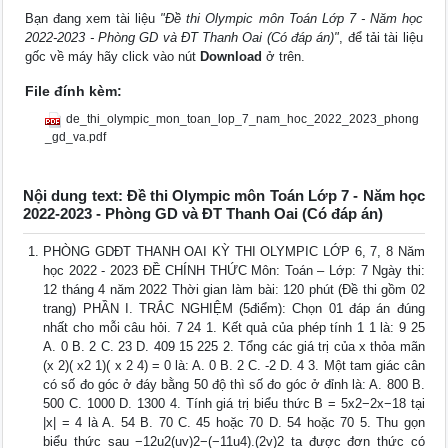
Bạn đang xem tài liệu
"Đề thi Olympic môn Toán Lớp 7 - Năm học
2022-2023 - Phòng GD và ĐT Thanh Oai (Có đáp án)"
, để tải tài liệu
gốc về máy hãy click vào nút
Download
ở trên.
File đính kèm:
de_thi_olympic_mon_toan_lop_7_nam_hoc_2022_2023_phong
_gd_va.pdf
Nội dung text: Đề thi Olympic môn Toán Lớp 7 - Năm học
2022-2023 - Phòng GD và ĐT Thanh Oai (Có đáp án)
PHÒNG GDĐT THANH OAI KỲ THI OLYMPIC LỚP 6, 7, 8 Năm
học 2022 - 2023 ĐỀ CHÍNH THỨC Môn: Toán – Lớp: 7 Ngày thi:
12 tháng 4 năm 2022 Thời gian làm bài: 120 phút (Đề thi gồm 02
trang) PHẦN I. TRẮC NGHIỆM (5điểm): Chọn 01 đáp án đúng
nhất cho mỗi câu hỏi. 7 24 1. Kết quả của phép tính 1 1 là: 9 25
A. 0 B. 2 C. 23 D. 409 15 225 2. Tổng các giá trị của x thỏa mãn
(x 2)( x2 1)( x 2 4) = 0 là: A. 0 B. 2 C. -2 D. 4 3. Một tam giác cân
có số đo góc ở đáy bằng 50 độ thì số đo góc ở đỉnh là: A. 800 B.
500 C. 1000 D. 1300 4. Tính giá trị biểu thức B = 5x2−2x−18 tại
|x| = 4 là A. 54 B. 70 C. 45 hoặc 70 D. 54 hoặc 70 5. Thu gọn
biểu thức sau −12u2(uv)2−(−11u4).(2v)2 ta được đơn thức có