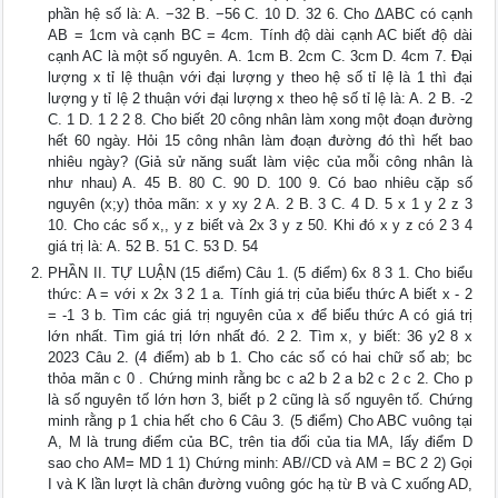
phần hệ số là: A. −32 B. −56 C. 10 D. 32 6. Cho ΔABC có cạnh
AB = 1cm và cạnh BC = 4cm. Tính độ dài cạnh AC biết độ dài
cạnh AC là một số nguyên. A. 1cm B. 2cm C. 3cm D. 4cm 7. Đại
lượng x tỉ lệ thuận với đại lượng y theo hệ số tỉ lệ là 1 thì đại
lượng y tỉ lệ 2 thuận với đại lượng x theo hệ số tỉ lệ là: A. 2 B. -2
C. 1 D. 1 2 2 8. Cho biết 20 công nhân làm xong một đoạn đường
hết 60 ngày. Hỏi 15 công nhân làm đoạn đường đó thì hết bao
nhiêu ngày? (Giả sử năng suất làm việc của mỗi công nhân là
như nhau) A. 45 B. 80 C. 90 D. 100 9. Có bao nhiêu cặp số
nguyên (x;y) thỏa mãn: x y xy 2 A. 2 B. 3 C. 4 D. 5 x 1 y 2 z 3
10. Cho các số x,, y z biết và 2x 3 y z 50. Khi đó x y z có 2 3 4
giá trị là: A. 52 B. 51 C. 53 D. 54
PHẦN II. TỰ LUẬN (15 điểm) Câu 1. (5 điểm) 6x 8 3 1. Cho biểu
thức: A = với x 2x 3 2 1 a. Tính giá trị của biểu thức A biết x - 2
= -1 3 b. Tìm các giá trị nguyên của x để biểu thức A có giá trị
lớn nhất. Tìm giá trị lớn nhất đó. 2 2. Tìm x, y biết: 36 y2 8 x
2023 Câu 2. (4 điểm) ab b 1. Cho các số có hai chữ số ab; bc
thỏa mãn c 0 . Chứng minh rằng bc c a2 b 2 a b2 c 2 c 2. Cho p
là số nguyên tố lớn hơn 3, biết p 2 cũng là số nguyên tố. Chứng
minh rằng p 1 chia hết cho 6 Câu 3. (5 điểm) Cho ABC vuông tại
A, M là trung điểm của BC, trên tia đối của tia MA, lấy điểm D
sao cho AM= MD 1 1) Chứng minh: AB//CD và AM = BC 2 2) Gọi
I và K lần lượt là chân đường vuông góc hạ từ B và C xuống AD,