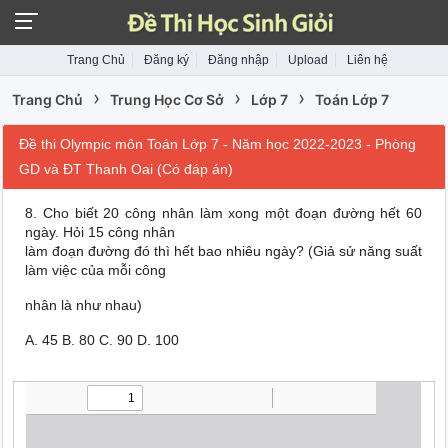
Trang Chủ
Đăng ký
Đăng nhập
Upload
Liên hệ
›
›
›
Trang Chủ
Trung Học Cơ Sở
Lớp 7
Toán Lớp 7
Đề thi Olympic môn Toán Lớp 7 - Năm học 2022-2023 - Phòng
GD và ĐT Thanh Oai (Có đáp án)
8.
Cho biết 20 công nhân làm xong một đoạn đường hết 60
ngày. Hỏi 15 công nhân
làm đoạn đường đó thì hết bao nhiêu ngày? (Giả sử năng suất
làm việc của mỗi công
nhân là như nhau)
A.
45
B.
80
C.
90
D.
100