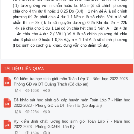
(-1) tương ứng với n chẵn hoặc lẻ. Mà một số chính phương
chia cho 4 thì dư 0 hoặc 1 0,25 Do (3,4) = 1 nên để A là số chính
phương thì 3n phải chia 4 dư 1 1 Nên n là số chẵn. Với n là số
chẵn thì n= 2k ( k là số nguyên dương) 0,25 Khi đó: 2n = 22k
=4k sẽ chia cho 3 dư 1 Lại có 3n chia hết cho 3 Nên: A = 2n + 3n
+ 4n chia cho 4 dư 2 ( Vô lí) Vì A là số chính phương thì chia
cho 3 phải dư 0 hoặc 1 0,25 Vậy n = 1 Thì A là số chính phương
(Học sinh có cách giải khác, đúng vẫn cho điểm tối đa).
TÀI LIỆU LIÊN QUAN
Đề kiểm tra học sinh giỏi môn Toán Lớp 7 - Năm học 2022-2023 -
Phòng GD và ĐT Quảng Trạch (Có đáp án)
4
1658
0
Đề khảo sát học sinh giỏi cấp huyện môn Toán Lớp 7 - Năm học
2022-2023 - Phòng GD và ĐT Tiền Hải (Có đáp án)
6
2284
0
Kỳ kiểm định chất lượng học sinh giỏi Toán Lớp 7 - Năm học
2022-2023 - Phòng GD&ĐT Tân Kỳ
1
1694
0