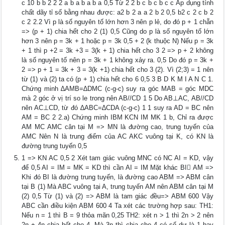
c 10 b b 2 2 2 a b a b a b a 0,5 Từ 2 2 b c b c b c c Áp dụng tính
chất dãy tỉ số bằng nhau được: a2 b 2 a a 2 b 2 0,5 b2 c 2 c b 2
c 2 2.2 Vì p là số nguyên tố lớn hơn 3 nên p lẻ, do đó p + 1 chẵn
=> (p + 1) chia hết cho 2 (1) 0,5 Cũng do p là số nguyên tố lớn
hơn 3 nên p = 3k + 1 hoặc p = 3k 0,5 + 2 (k thuộc N) Nếu p = 3k
+ 1 thì p +2 = 3k +3 = 3(k + 1) chia hết cho 3 2 => p + 2 không
là số nguyên tố nên p = 3k + 1 không xảy ra. 0,5 Do đó p = 3k +
2 => p + 1 = 3k + 3 = 3(k +1) chia hết cho 3 (2). Vì (2;3) = 1 nên
từ (1) và (2) ta có (p + 1) chia hết cho 6 0,5 3 B D K M I A N C 1.
Chứng minh ∆AMB=∆DMC (c-g-c) suy ra góc MAB = góc MDC
mà 2 góc ở vị trí so le trong nên AB//CD 1 5 Do AB⊥AC, AB//CD
nên AC⊥CD, từ đó ∆ABC=∆CDA (c-g-c) 1 1 suy ra AD = BC nên
AM = BC 2 2.a) Chứng minh IBM KCN IM MK 1 b, Chỉ ra được
AM MC AMC cân tại M => MN là đường cao, trung tuyến của
AMC Nên N là trung điểm của AC AKC vuông tại K, có KN là
đường trung tuyến 0,5
1 => KN AC 0,5 2 Xét tam giác vuông MNC có NC AI = KD, vậy
để 0,5 AI = IM = MK = KD thì cần AI = IM Mặt khác BI AM =>
Khi đó BI là đường trung tuyến, là đường cao ABM => ABM cân
tại B (1) Mà ABC vuông tại A, trung tuyến AM nên ABM cân tại M
(2) 0,5 Từ (1) và (2) => ABM là tam giác đều=> ABM 600 Vậy
ABC cần điều kiện ABM 600 4 Ta xét các trường hợp sau: TH1:
Nếu n = 1 thì B = 9 thỏa mãn 0,25 TH2: xét n > 1 thì 2n > 2 nên
2n + 4n chia hết cho 4. Mà 3n thì chia cho 4 có số dư là 1 hay