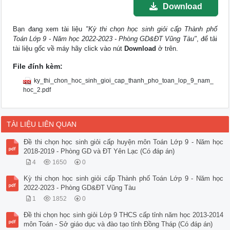
Download
Bạn đang xem tài liệu
"Kỳ thi chọn học sinh giỏi cấp Thành phố
Toán Lớp 9 - Năm học 2022-2023 - Phòng GD&ĐT Vũng Tàu"
, để tải
tài liệu gốc về máy hãy click vào nút
Download
ở trên.
File đính kèm:
ky_thi_chon_hoc_sinh_gioi_cap_thanh_pho_toan_lop_9_nam_
hoc_2.pdf
TÀI LIỆU LIÊN QUAN
Đề thi chọn học sinh giỏi cấp huyện môn Toán Lớp 9 - Năm học
2018-2019 - Phòng GD và ĐT Yên Lạc (Có đáp án)
4
1650
0
Kỳ thi chọn học sinh giỏi cấp Thành phố Toán Lớp 9 - Năm học
2022-2023 - Phòng GD&ĐT Vũng Tàu
1
1852
0
Đề thi chọn học sinh giỏi Lớp 9 THCS cấp tỉnh năm học 2013-2014
môn Toán - Sở giáo dục và đào tạo tỉnh Đồng Tháp (Có đáp án)