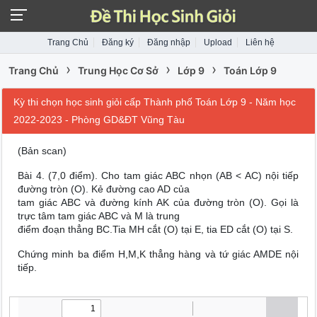
Trang Chủ
Đăng ký
Đăng nhập
Upload
Liên hệ
›
›
›
Trang Chủ
Trung Học Cơ Sở
Lớp 9
Toán Lớp 9
Kỳ thi chọn học sinh giỏi cấp Thành phố Toán Lớp 9 - Năm học
2022-2023 - Phòng GD&ĐT Vũng Tàu
(Bản scan)
Bài 4. (7,0 điểm). Cho tam giác ABC nhọn (AB < AC) nội tiếp
đường tròn (O). Kẻ đường cao AD của
tam giác ABC và đường kính AK của đường tròn (O). Gọi là
trực tâm tam giác ABC và M là trung
điểm đoạn thẳng BC.Tia MH cắt (O) tại E, tia ED cắt (O) tại S.
Chứng minh ba điểm H,M,K thẳng hàng và tứ giác AMDE nội
tiếp.