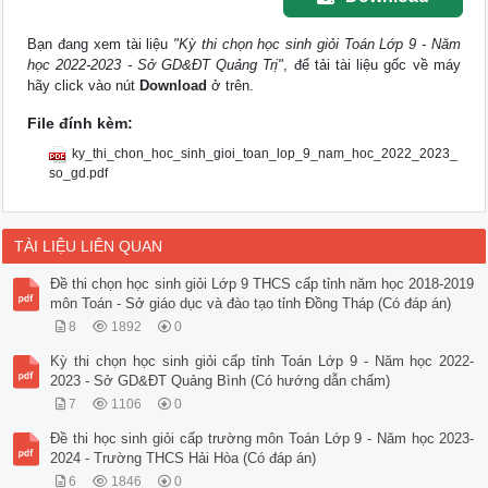
Bạn đang xem tài liệu
"Kỳ thi chọn học sinh giỏi Toán Lớp 9 - Năm
học 2022-2023 - Sở GD&ĐT Quảng Trị"
, để tải tài liệu gốc về máy
hãy click vào nút
Download
ở trên.
File đính kèm:
ky_thi_chon_hoc_sinh_gioi_toan_lop_9_nam_hoc_2022_2023_
so_gd.pdf
TÀI LIỆU LIÊN QUAN
Đề thi chọn học sinh giỏi Lớp 9 THCS cấp tỉnh năm học 2018-2019
môn Toán - Sở giáo dục và đào tạo tỉnh Đồng Tháp (Có đáp án)
8
1892
0
Kỳ thi chọn học sinh giỏi cấp tỉnh Toán Lớp 9 - Năm học 2022-
2023 - Sở GD&ĐT Quảng Bình (Có hướng dẫn chấm)
7
1106
0
Đề thi học sinh giỏi cấp trường môn Toán Lớp 9 - Năm học 2023-
2024 - Trường THCS Hải Hòa (Có đáp án)
6
1846
0