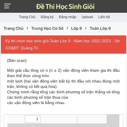
Trang Chủ
Đăng ký
Đăng nhập
Upload
Liên hệ
›
›
›
Trang Chủ
Trung Học Cơ Sở
Lớp 9
Toán Lớp 9
Kỳ thi chọn học sinh giỏi Toán Lớp 9 - Năm học 2022-2023 - Sở
GD&ĐT Quảng Trị
(Bản scan)
Một giải cầu lông có n (n ≥ 2) vận động viên tham gia thi đầu
theo thể thức vòng tròn
một lượt (hai vận động viên bất kỳ thi đầu với nhau đúng một
trận, không có kết quả hòa).
Chứng minh rằng tổng các bình phương số trận thắng và tông
các bình phương số trận thua của
các vận động viên là bằng nhau.