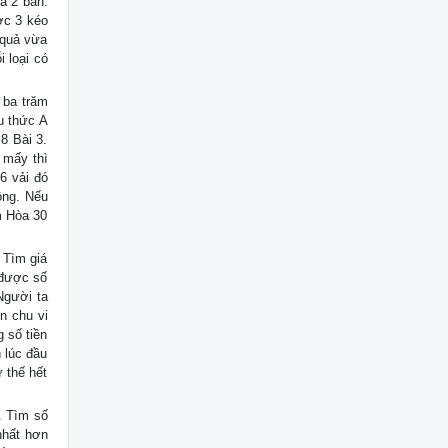
a 2 bàn.
ợc 3 kéo
 quả vừa
 loại có
 ba trăm
u thức A
8 Bài 3.
 mấy thì
6 vải đó
ộng. Nếu
m Hòa 30
 Tìm giá
 được số
Người ta
n chu vi
 số tiền
 lúc đầu
 thế hết
. Tìm số
nhất hơn