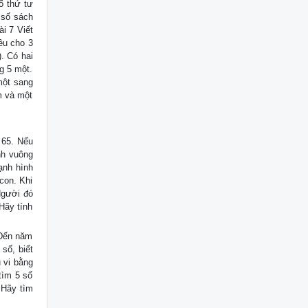
ố thứ tư
 số sách
i 7 Viết
ều cho 3
). Có hai
g 5 một.
một sang
m và một
 65. Nếu
nh vuông
ạnh hình
con. Khi
Người đó
Hãy tính
 Đến năm
số, biết
 vi bằng
tìm 5 số
 Hãy tìm