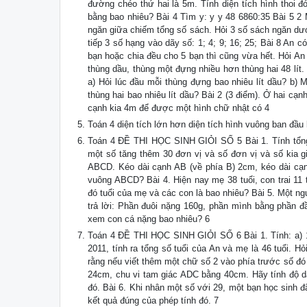
đường chéo thứ hai là 5m. Tính diện tích hình thoi đ
bằng bao nhiêu? Bài 4 Tìm y: y y 48 6860:35 Bài 5 2 
ngăn giữa chiếm tổng số sách. Hỏi 3 số sách ngăn dướ
tiếp 3 số hạng vào dãy số: 1; 4; 9; 16; 25; Bài 8 An 
bạn hoặc chia đều cho 5 bạn thì cũng vừa hết. Hỏi An c
thùng dầu, thùng một đựng nhiều hơn thùng hai 48 lít.
a) Hỏi lúc đầu mỗi thùng đựng bao nhiêu lít dầu? b) 
thùng hai bao nhiêu lít dầu? Bài 2 (3 điểm). Ở hai c
cạnh kia 4m để được một hình chữ nhật có 4
Toán 4 diện tích lớn hơn diện tích hình vuông ban đầu
Toán 4 ĐỀ THI HỌC SINH GIỎI SỐ 5 Bài 1. Tính tổng củ
một số tăng thêm 30 đơn vị và số đơn vị và số kia g
ABCD. Kéo dài cạnh AB (về phía B) 2cm, kéo dài cạn
vuông ABCD? Bài 4. Hiện nay mẹ 38 tuổi, con trai 11 t
đó tuổi của mẹ và các con là bao nhiêu? Bài 5. Một n
trả lời: Phần đuôi nặng 160g, phần mình bằng phần đ
xem con cá nặng bao nhiêu? 6
Toán 4 ĐỀ THI HỌC SINH GIỎI SỐ 6 Bài 1. Tính: a) 1 
2011, tính ra tổng số tuổi của An và mẹ là 46 tuổi. 
rằng nếu viết thêm một chữ số 2 vào phía trước số đó
24cm, chu vi tam giác ADC bằng 40cm. Hãy tính độ dài
đó. Bài 6. Khi nhân một số với 29, một bạn học sinh đ
kết quả đúng của phép tính đó. 7