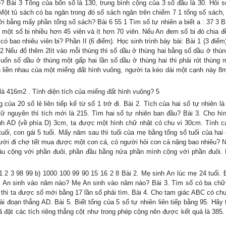
ó? Bài 3 Tổng của bốn số là 130, trung bình cộng của 3 số đầu là 30. Hỏi s
Một tủ sách có ba ngăn trong đó số sách ngăn trên chiếm 7 1 tổng số sách,
i bằng mấy phần tổng số sách? Bài 6 55 1 Tìm số tự nhiên a biết a : 37 3 Bà
có một số bi nhiều hơn 45 viên và ít hơn 70 viên. Nếu An đem số bi đó chia đ
ó bao nhiêu viên bi? Phần II (6 điểm). Học sinh trình bày bài: Bài 1 (3 điểm
 2 Nếu đổ thêm 2lít vào mỗi thùng thì số dầu ở thùng hai bằng số dầu ở thùn
Muốn số dầu ở thùng một gấp hai lần số dầu ở thùng hai thì phải rót thùng 
ạnh liền nhau của một miếng đất hình vuông, người ta kéo dài một cạnh này 8
 là 416m2 . Tính diện tích của miếng đất hình vuông? 5
a 20 số lẻ liên tiếp kể từ số 1 trở đi. Bài 2. Tích của hai số tự nhiên là
iữ nguyên thì tích mới là 215. Tìm hai số tự nhiên ban đầu? Bài 3. Cho hì
h AD (về phía D) 3cm, ta được một hình chữ nhật có chu vi 30cm. Tính c
uổi, con gái 5 tuổi. Mấy năm sau thì tuổi của mẹ bằng tổng số tuổi của hai 
gười đi chợ tết mua được một con cá, có người hỏi con cá nặng bao nhiêu? 
ầu cộng với phần đuôi, phần đầu bằng nửa phần mình cộng với phần đuôi. 
2 3 98 99 b) 1000 100 99 90 15 16 2 8 Bài 2. Mẹ sinh An lúc mẹ 24 tuổi.
Hỏi An sinh vào năm nào? Mẹ An sinh vào năm nào? Bài 3. Tìm số có ba chữ 
 thì ta được số mới bằng 17 lần số phải tìm. Bài 4. Cho tam giác ABC có chu
 đoạn thẳng AD. Bài 5. Biết tổng của 5 số tự nhiên liên tiếp bằng 95. Hãy 
ã đặt các tích riêng thẳng cột như trong phép cộng nên được kết quả là 385.