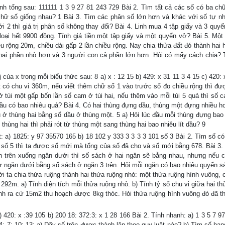
 tổng sau: 111111 1 3 9 27 81 243 729 Bài 2. Tìm tất cả các số có ba ch
ữ số giống nhau? 1 Bài 3. Tìm các phân số lớn hơn và khác với số tự nhi
i 2 thì giá trị phân số không thay đổi? Bài 4. Linh mua 4 tập giấy và 3 quyể
ại hết 9900 đồng. Tính giá tiền một tập giấy và một quyển vở? Bài 5. Một 
u rộng 20m, chiều dài gấp 2 lần chiều rộng. Nay chia thửa đất đó thành hai 
hứ hai phần nhỏ hơn và 3 người con cả phần lớn hơn. Hỏi có mấy cách chia?
ủa x trong mỗi biểu thức sau: 8 a) x : 12 15 b) 429: x 31 11 3 4 15 c) 420: 
 có chu vi 360m, nếu viết thêm chữ số 1 vào trước số đo chiều rộng thì đư
 túi một gấp bốn lần số cam ở túi hai, nếu thêm vào mỗi túi 5 quả thì số c
 đầu có bao nhiêu quả? Bài 4. Có hai thùng đựng dầu, thùng một đựng nhiều h
ầu ở thùng hai bằng số dầu ở thùng một. 5 a) Hỏi lúc đầu mỗi thùng đựng bao 
hùng hai thì phải rót từ thùng một sang thùng hai bao nhiêu lít dầu? 9
a) 1825: y 97 35570 165 b) 18 102 y 333 3 3 3 3 101 số 3 Bài 2. Tìm số có
hữ số 5 thì ta được số mới mà tổng của số đã cho và số mới bằng 678. Bài 3.
n trên xuống ngăn dưới thì số sách ở hai ngăn sẽ bằng nhau, nhưng nếu 
 ở ngăn dưới bằng số sách ở ngăn 3 trên. Hỏi mỗi ngăn có bao nhiêu quyển s
ời ta chia thửa ruộng thành hai thửa ruộng nhỏ: một thửa ruộng hình vuông, 
à 292m. a) Tính diện tích mỗi thửa ruộng nhỏ. b) Tính tỷ số chu vi giữa hai t
 tính ra cứ 15m2 thu hoạch được 8kg thóc. Hỏi thửa ruộng hình vuông đó đã t
20: x :39 105 b) 200 18: 372:3: x 1 28 166 Bài 2. Tính nhanh: a) 1 3 5 7 97
4; 7; 10; 13; a) Dãy số trên được thành lập theo quy luật nào? b) Tìm số hạn