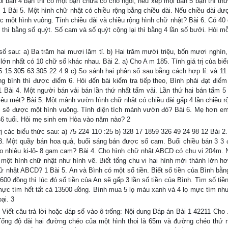
i bàn 4 bạn thì có một bạn chưa có chỗ ngồi, nếu xếp mội bàn 5 bạn thì thừ
 1 Bài 5. Một hình chữ nhật có chiều rộng bằng chiều dài. Nếu chiều dài đư
một hình vuông. Tính chiều dài và chiều rộng hình chữ nhật? Bài 6. Có 40
hì bằng số quýt. Số cam và số quýt cộng lại thì bằng 4 lần số bưởi. Hỏi mỗi
 sau: a) Ba trăm hai mươi lăm tỉ. b) Hai trăm mười triệu, bốn mươi nghìn,
ớn nhất có 10 chữ số khác nhau. Bài 2. a) Cho A m 185. Tính giá trị của biể
05 15 305 63 305 22 4 9 c) So sánh hai phân số sau bằng cách hợp lí: và 11 
ng bình thì được điểm 6. Hỏi đến bài kiểm tra tiếp theo, Bình phải đạt điểm
1 Bài 4. Một người bán vải bán lần thứ nhất tấm vải. Lần thứ hai bán tấm 5 
nhiêu mét? Bài 5. Một mảnh vườn hình chữ nhật có chiều dài gấp 4 lần chiều r
hì sẽ được một hình vuông. Tính diện tích mảnh vườn đó? Bài 6. Mẹ hơn e
46 tuổi. Hỏi mẹ sinh em Hòa vào năm nào? 2
 các biểu thức sau: a) 75 224 110 :25 b) 328 17 1859 326 49 24 98 12 Bài 2.
ài 3. Một quầy bán hoa quả, buổi sáng bán được số cam. Buổi chiều bán 3 3
ao nhiêu ki-lô- 8 gam cam? Bài 4. Cho hình chữ nhật ABCD có chu vi 204m. 
 một hình chữ nhật như hình vẽ. Biết tổng chu vi hai hình mới thành lớn hơ
ữ nhật ABCD? 1 Bài 5. An và Bình có một số tiền. Biết số tiền của Bình bằng
0 đồng thì lúc đó số tiền của An sẽ gấp 3 lần số tiền của Bình. Tìm số tiền
mực tím hết tất cả 13500 đồng. Bình mua 5 lọ màu xanh và 4 lọ mực tím như
ại. 3
iết câu trả lời hoặc đáp số vào ô trống: Nội dung Đáp án Bài 1 42211 Cho 
Tổng độ dài hai đường chéo của một hình thoi là 65m và đường chéo thứ 