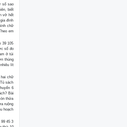
ữ số sao
ên, biết
n vở hết
gia đình
hình chữ
 Theo em
x 39 105
ợc số đo
am ở túi
ơn thùng
nhiêu lít
 hai chữ
 Tủ sách
chuyển 6
ách? Bài
còn thửa
hửa ruộng
hu hoạch
 99 45 3
g thứ 10