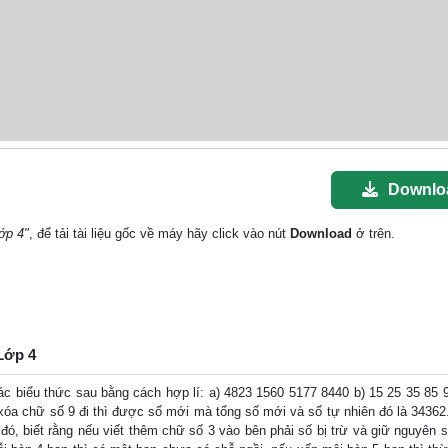
Downlo
ớp 4"
, để tải tài liệu gốc về máy hãy click vào nút
Download
ở trên.
 Lớp 4
c biểu thức sau bằng cách hợp lí: a) 4823 1560 5177 8440 b) 15 25 35 85 9
xóa chữ số 9 đi thì được số mới mà tổng số mới và số tự nhiên đó là 34362
 đó, biết rằng nếu viết thêm chữ số 3 vào bên phải số bị trừ và giữ nguyên s