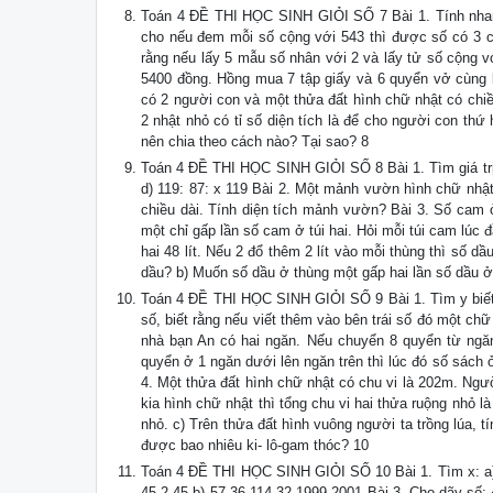
Toán 4 ĐỀ THI HỌC SINH GIỎI SỐ 7 Bài 1. Tính nhanh
cho nếu đem mỗi số cộng với 543 thì được số có 3 ch
rằng nếu lấy 5 mẫu số nhân với 2 và lấy tử số cộng vớ
5400 đồng. Hồng mua 7 tập giấy và 6 quyển vở cùng lo
có 2 người con và một thửa đất hình chữ nhật có chiề
2 nhật nhỏ có tỉ số diện tích là để cho người con t
nên chia theo cách nào? Tại sao? 8
Toán 4 ĐỀ THI HỌC SINH GIỎI SỐ 8 Bài 1. Tìm giá trị c
d) 119: 87: x 119 Bài 2. Một mảnh vườn hình chữ nhật
chiều dài. Tính diện tích mảnh vườn? Bài 3. Số cam ở
một chỉ gấp lần số cam ở túi hai. Hỏi mỗi túi cam lúc
hai 48 lít. Nếu 2 đổ thêm 2 lít vào mỗi thùng thì số d
dầu? b) Muốn số dầu ở thùng một gấp hai lần số dầu ở t
Toán 4 ĐỀ THI HỌC SINH GIỎI SỐ 9 Bài 1. Tìm y biết: 
số, biết rằng nếu viết thêm vào bên trái số đó một c
nhà bạn An có hai ngăn. Nếu chuyển 8 quyển từ ngă
quyển ở 1 ngăn dưới lên ngăn trên thì lúc đó số sách
4. Một thửa đất hình chữ nhật có chu vi là 202m. Ngư
kia hình chữ nhật thì tổng chu vi hai thửa ruộng nhỏ l
nhỏ. c) Trên thửa đất hình vuông người ta trồng lúa,
được bao nhiêu ki- lô-gam thóc? 10
Toán 4 ĐỀ THI HỌC SINH GIỎI SỐ 10 Bài 1. Tìm x: a) 4
45 2 45 b) 57 36 114 32 1999 2001 Bài 3. Cho dãy số: 