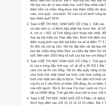
được hiệu mới là 6228. Bài 4. Một lớp học nếu xếp mỗ
Hỏi lớp học đó có bao nhiêu học sinh? Bao nhiêu bàn?
thêm 15m và chiều rộng được kéo thêm 105m thì được 
cam, vừa quýt, vừa bưởi. Số cam và số bưởi cộng lại t
bao nhiêu quả? 8216
Toán 4 ĐỀ THI HỌC SINH GIỎI SỐ 2 Bài 1. Viết các số
và năm đơn vị. c) Mười bảy phần hai mươi lăm. d) Số l
4, với m = 415. b) Tính bằng cách thuận tiện nhất: 3
Sau ba bài kiểm tra Toán đầu tiên, Bình tính điểm tru
điểm trung bình sau bốn bài kiểm tra sẽ là điểm 7? 3 
thì tấm vải còn lại 14m. Hỏi lúc đầu tấm vải dài bao 
kéo dài chiều rộng thêm 65m và chiều dài thêm 5m t
tuổi. Đến năm 2010 tổng số tuổi của hai mẹ con bằng 
Toán 4 ĐỀ THI HỌC SINH GIỎI SỐ 3 Bài 1. Tính giá trị
trị của a trong dãy tính sau: a1 a5 a9 a 29 152 1 B
cam còn lại thì còn 25kg. Hỏi lúc đầu quầy hàng có b
chia hình chữ nhật thành hai hình, một hình vuông và
hình chữ nhật ban đầu là 92cm. Tính diện tích hình ch
của An và 2 nếu Bình có thêm 200 đồng, An có thêm 160
của mỗi người. Bài 6. An mua 3 lọ mực xanh và 2 lọ 
tất cả 24500 đồng. Tính giá tiền mua một lọ mực mỗi lo
Toán 4 ĐỀ THI HỌC SINH GIỎI SỐ 4 Phần I (4 điểm). V
thích hợp điền vào chỗ 13 13 13 13 13 chấm. Bài 2 