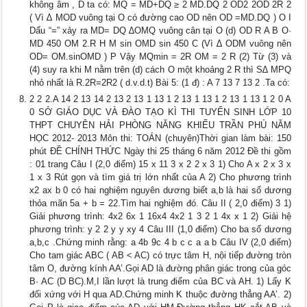
không âm , D ta có: MQ = MD+DQ ≥ 2 MD.DQ 2 OD2 2OD 2R 2
( Vì ∆ MOD vuông tại O có đường cao OD nên OD =MD.DQ ) O I
Dấu “=” xảy ra MD= DQ ∆OMQ vuông cân tại O (d) OD R A B O·
MD 450 OM 2.R H M sin OMD sin 450 C (Vì ∆ ODM vuông nên
OD= OM.sinOMD ) P Vậy MQmin = 2R OM = 2 R (2) Từ (3) và
(4) suy ra khi M nằm trên (d) cách O một khoảng 2 R thì S∆ MPQ
nhỏ nhất là R.2R=2R2 ( d.v.d.t) Bài 5: (1 đ) : A 7 13 7 13 2 .Ta có:
2 2 2.A 14 2 13 14 2 13 2 13 1 13 1 2 13 1 13 1 2 13 1 13 1 2 0 A
0 SỞ GIÁO DỤC VÀ ĐÀO TẠO KÌ THI TUYỂN SINH LỚP 10
THPT CHUYÊN HẢI PHÒNG NĂNG KHIẾU TRẦN PHÚ NĂM
HỌC 2012- 2013 Môn thi: TOÁN (chuyên)Thời gian làm bài: 150
phút ĐỀ CHÍNH THỨC Ngày thi 25 tháng 6 năm 2012 Đề thi gồm
: 01 trang Câu I (2,0 điểm) 15 x 11 3 x 2 2 x 3 1) Cho A x 2 x 3 x
1 x 3 Rút gọn và tìm giá trị lớn nhất của A 2) Cho phương trình
x2 ax b 0 có hai nghiệm nguyên dương biết a,b là hai số dương
thỏa mãn 5a + b = 22.Tìm hai nghiệm đó. Câu II ( 2,0 điểm) 3 1)
Giải phương trình: 4x2 6x 1 16x4 4x2 1 3 2 1 4x x 1 2) Giải hệ
phương trình: y 2 2 y y xy 4 Câu III (1,0 điểm) Cho ba số dương
a,b,c .Chứng minh rằng: a 4b 9c 4 b c c a a b Câu IV (2,0 điểm)
Cho tam giác ABC ( AB < AC) có trực tâm H, nội tiếp đường tròn
tâm O, đường kính AA’.Gọi AD là đường phân giác trong của góc
B· AC (D BC).M,I lần lượt là trung điểm của BC và AH. 1) Lấy K
đối xứng với H qua AD.Chứng minh K thuộc đường thẳng AA’. 2)