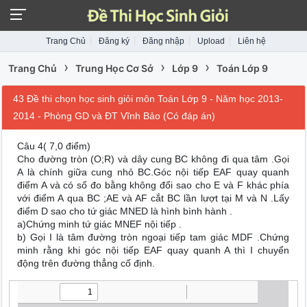
Trang Chủ
Đăng ký
Đăng nhập
Upload
Liên hệ
›
›
›
Trang Chủ
Trung Học Cơ Sở
Lớp 9
Toán Lớp 9
43 Đề thi chọn học sinh giỏi môn Toán Lớp 9 - Năm học 2013-
2014 - Phòng GD và ĐT Vĩnh Bảo (Có đáp án)
Câu 4( 7,0 điểm)
Cho đường tròn (O;R) và dây cung BC không đi qua tâm .Gọi
A là chính giữa cung nhỏ BC.Góc nội tiếp EAF quay quanh
điểm A và có số đo bằng không đổi sao cho E và F khác phía
với điểm A qua BC ;AE và AF cắt BC lần lượt tại M và N .Lấy
điểm D sao cho tứ giác MNED là hình bình hành .
a)Chứng minh tứ giác MNEF nội tiếp .
b) Gọi I là tâm đường tròn ngoại tiếp tam giác MDF .Chứng
minh rằng khi góc nội tiếp EAF quay quanh A thì I chuyển
động trên đường thẳng cố định.