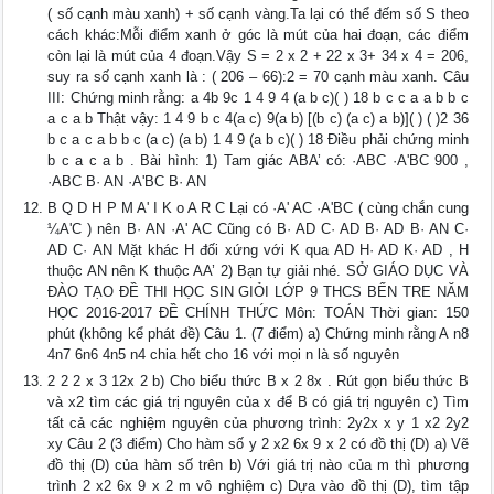
( số cạnh màu xanh) + số cạnh vàng.Ta lại có thể đếm số S theo
cách khác:Mỗi điểm xanh ở góc là mút của hai đoạn, các điểm
còn lại là mút của 4 đoạn.Vậy S = 2 x 2 + 22 x 3+ 34 x 4 = 206,
suy ra số cạnh xanh là : ( 206 – 66):2 = 70 cạnh màu xanh. Câu
III: Chứng minh rằng: a 4b 9c 1 4 9 4 (a b c)( ) 18 b c c a a b b c
a c a b Thật vậy: 1 4 9 b c 4(a c) 9(a b) [(b c) (a c) a b)]( ) ( )2 36
b c a c a b b c (a c) (a b) 1 4 9 (a b c)( ) 18 Điều phải chứng minh
b c a c a b . Bài hình: 1) Tam giác ABA’ có: ·ABC ·A'BC 900 ,
·ABC B· AN ·A'BC B· AN
B Q D H P M A' I K o A R C Lại có ·A' AC ·A'BC ( cùng chắn cung
¼A'C ) nên B· AN ·A' AC Cũng có B· AD C· AD B· AD B· AN C·
AD C· AN Mặt khác H đối xứng với K qua AD H· AD K· AD , H
thuộc AN nên K thuộc AA’ 2) Bạn tự giải nhé. SỞ GIÁO DỤC VÀ
ĐÀO TẠO ĐỀ THI HỌC SIN GIỎI LỚP 9 THCS BẾN TRE NĂM
HỌC 2016-2017 ĐỀ CHÍNH THỨC Môn: TOÁN Thời gian: 150
phút (không kể phát đề) Câu 1. (7 điểm) a) Chứng minh rằng A n8
4n7 6n6 4n5 n4 chia hết cho 16 với mọi n là số nguyên
2 2 2 x 3 12x 2 b) Cho biểu thức B x 2 8x . Rút gọn biểu thức B
và x2 tìm các giá trị nguyên của x để B có giá trị nguyên c) Tìm
tất cả các nghiệm nguyên của phương trình: 2y2x x y 1 x2 2y2
xy Câu 2 (3 điểm) Cho hàm số y 2 x2 6x 9 x 2 có đồ thị (D) a) Vẽ
đồ thị (D) của hàm số trên b) Với giá trị nào của m thì phương
trình 2 x2 6x 9 x 2 m vô nghiệm c) Dựa vào đồ thị (D), tìm tập