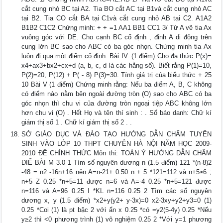
cắt cung nhỏ BC tại A2. Tia BO cắt AC tại B1và cắt cung nhỏ AC
tại B2. Tia CO cắt BA tại C1và cắt cung nhỏ AB tại C2. A1A2
B1B2 C1C2 Chứng minh: + + =1 AA1 BB1 CC1 3/ Từ A vẽ tia Ax
vuông góc với DE. Cho cạnh BC cố định , đỉnh A di động trên
cung lớn BC sao cho ABC có ba góc nhọn. Chứng minh tia Ax
luôn đi qua một điểm cố định. Bài IV. (1 điểm) Cho đa thức P(x)=
x4+ax3+bx2+cx+d (a, b, c, d là các hằng số). Biết rằng P(1)=10,
P(2)=20, P(12) + P( - 8) P(3)=30. Tính giá trị của biểu thức + 25
10 Bài V (1 điểm) Chứng minh rằng: Nếu ba điểm A, B, C không
có điểm nào nằm bên ngoài đường tròn (O) sao cho ABC có ba
góc nhọn thì chu vi của đường tròn ngoại tiệp ABC không lớn
hơn chu vi (O) . Hết Họ và tên thí sinh : . Số báo danh: Chữ kí
giám thị số 1 . Chữ kí giám thị số 2 . .
SỞ GIÁO DỤC VÀ ĐÀO TẠO HƯỚNG DẪN CHẤM TUYỂN
SINH VÀO LỚP 10 THPT CHUYÊN HÀ NỘI NĂM HỌC 2009-
2010 ĐỀ CHÍNH THỨC Môn thi: TOÁN Ý HƯỚNG DẪN CHẤM
ĐIỂ BÀI M 3.0 1 Tìm số nguyên dương n (1.5 điểm) 121 *(n-8)2
-48 = n2 -16n+16 nên A=n-21+ 0.50 n + 5 *121=112 và n+5≥6 ;
n+5 Z 0.25 *n+5=11 được n=6 và A=-4 0.25 *n+5=121 được
n=116 và A=96 0.25 I *KL n=116 0.25 2 Tìm các số nguyên
dương x, y (1.5 điểm) *x2+y(y2+ y-3x)=0 x2-3xy+y2+y3=0 (1)
0.25 *Coi (1) là pt bậc 2 với ẩn x 0.25 *có =y2(5-4y) 0.25 *Nếu
y≥2 thì <0 phương trình (1) vô nghiệm 0.25 2 *Với y=1 phương