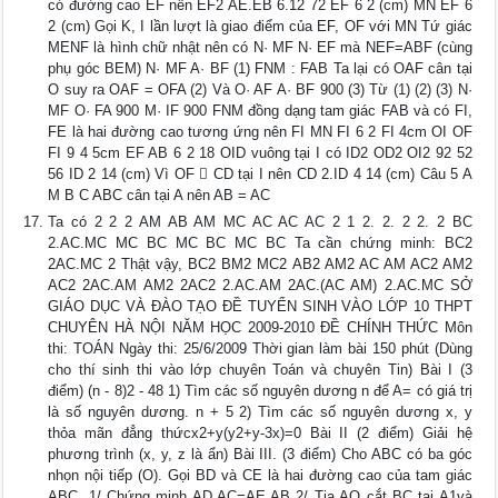
có đường cao EF nên EF2 AE.EB 6.12 72 EF 6 2 (cm) MN EF 6
2 (cm) Gọi K, I lần lượt là giao điểm của EF, OF với MN Tứ giác
MENF là hình chữ nhật nên có N· MF N· EF mà NEF=ABF (cùng
phụ góc BEM) N· MF A· BF (1) FNM : FAB Ta lại có OAF cân tại
O suy ra OAF = OFA (2) Và O· AF A· BF 900 (3) Từ (1) (2) (3) N·
MF O· FA 900 M· IF 900 FNM đồng dạng tam giác FAB và có FI,
FE là hai đường cao tương ứng nên FI MN FI 6 2 FI 4cm OI OF
FI 9 4 5cm EF AB 6 2 18 OID vuông tại I có ID2 OD2 OI2 92 52
56 ID 2 14 (cm) Vì OF  CD tại I nên CD 2.ID 4 14 (cm) Câu 5 A
M B C ABC cân tại A nên AB = AC
Ta có 2 2 2 AM AB AM MC AC AC AC 2 1 2. 2. 2 2. 2 BC
2.AC.MC MC BC MC BC MC BC Ta cần chứng minh: BC2
2AC.MC 2 Thật vậy, BC2 BM2 MC2 AB2 AM2 AC AM AC2 AM2
AC2 2AC.AM AM2 2AC2 2.AC.AM 2AC.(AC AM) 2.AC.MC SỞ
GIÁO DỤC VÀ ĐÀO TẠO ĐỀ TUYỂN SINH VÀO LỚP 10 THPT
CHUYÊN HÀ NỘI NĂM HỌC 2009-2010 ĐỀ CHÍNH THỨC Môn
thi: TOÁN Ngày thi: 25/6/2009 Thời gian làm bài 150 phút (Dùng
cho thí sinh thi vào lớp chuyên Toán và chuyên Tin) Bài I (3
điểm) (n - 8)2 - 48 1) Tìm các số nguyên dương n để A= có giá trị
là số nguyên dương. n + 5 2) Tìm các số nguyên dương x, y
thỏa mãn đẳng thứcx2+y(y2+y-3x)=0 Bài II (2 điểm) Giải hệ
phương trình (x, y, z là ẩn) Bài III. (3 điểm) Cho ABC có ba góc
nhọn nội tiếp (O). Gọi BD và CE là hai đường cao của tam giác
ABC. 1/ Chứng minh AD.AC=AE.AB 2/ Tia AO cắt BC tại A1và