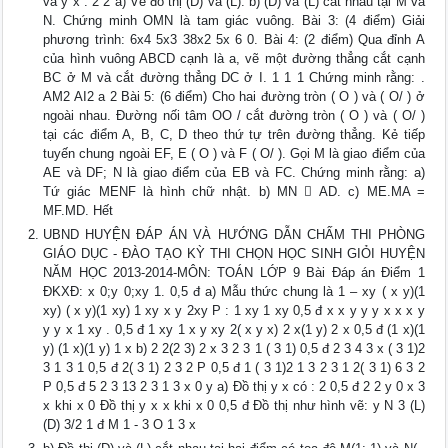
và y x . 2 2 a) Vẽ đồ thị (D) và (L). b) (D) và (L) cắt nhau tại M và
N. Chứng minh OMN là tam giác vuông. Bài 3: (4 điểm) Giải
phương trình: 6x4 5x3 38x2 5x 6 0. Bài 4: (2 điểm) Qua đỉnh A
của hình vuông ABCD cạnh là a, vẽ một đường thẳng cắt cạnh
BC ở M và cắt đường thẳng DC ở I. 1 1 1 Chứng minh rằng: .
AM2 AI2 a 2 Bài 5: (6 điểm) Cho hai đường tròn ( O ) và ( O/ ) ở
ngoài nhau. Đường nối tâm OO / cắt đường tròn ( O ) và ( O/ )
tại các điểm A, B, C, D theo thứ tự trên đường thẳng. Kẻ tiếp
tuyến chung ngoài EF, E ( O ) và F ( O/ ). Gọi M là giao điểm của
AE và DF; N là giao điểm của EB và FC. Chứng minh rằng: a)
Tứ giác MENF là hình chữ nhật. b) MN  AD. c) ME.MA =
MF.MD. Hết
UBND HUYỆN ĐÁP ÁN VÀ HƯỚNG DẪN CHẤM THI PHÒNG
GIÁO DỤC - ĐÀO TẠO KỲ THI CHỌN HỌC SINH GIỎI HUYỆN
NĂM HỌC 2013-2014-MÔN: TOÁN LỚP 9 Bài Đáp án Điểm 1
ĐKXĐ: x 0;y 0;xy 1. 0,5 đ a) Mẫu thức chung là 1 – xy ( x y)(1
xy) ( x y)(1 xy) 1 xy x y 2xy P : 1 xy 1 xy 0,5 đ x x y y y x x x y
y y x 1 xy . 0,5 đ 1 xy 1 x y xy 2( x y x) 2 x(1 y) 2 x 0,5 đ (1 x)(1
y) (1 x)(1 y) 1 x b) 2 2(2 3) 2 x 3 2 3 1 ( 3 1) 0,5 đ 2 3 4 3 x ( 3 1)2
3 1 3 1 0,5 đ 2( 3 1) 2 3 2 P 0,5 đ 1 ( 3 1)2 1 3 2 3 1 2( 3 1) 6 3 2
P 0,5 đ 5 2 3 13 2 3 1 3 x 0 y a) Đồ thị y x có : 2 0,5 đ 2 2 y 0 x 3
x khi x 0 Đồ thị y x x khi x 0 0,5 đ Đồ thị như hình vẽ: y N 3 (L)
(D) 3/2 1 đ M 1 - 3 O 1 3 x