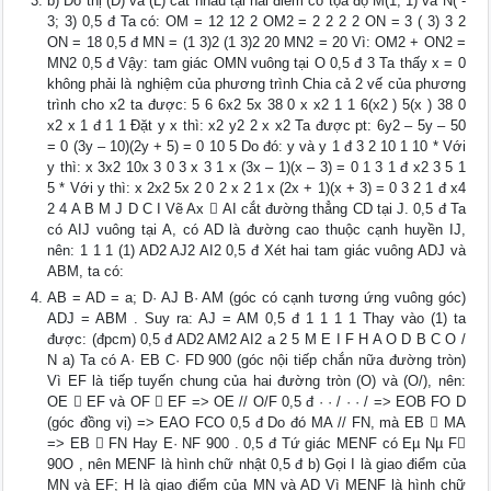
b) Đồ thị (D) và (L) cắt nhau tại hai điểm có tọa độ M(1; 1) và N( -
3; 3) 0,5 đ Ta có: OM = 12 12 2 OM2 = 2 2 2 2 ON = 3 ( 3) 3 2
ON = 18 0,5 đ MN = (1 3)2 (1 3)2 20 MN2 = 20 Vì: OM2 + ON2 =
MN2 0,5 đ Vậy: tam giác OMN vuông tại O 0,5 đ 3 Ta thấy x = 0
không phải là nghiệm của phương trình Chia cả 2 vế của phương
trình cho x2 ta được: 5 6 6x2 5x 38 0 x x2 1 1 6(x2 ) 5(x ) 38 0
x2 x 1 đ 1 1 Đặt y x thì: x2 y2 2 x x2 Ta được pt: 6y2 – 5y – 50
= 0 (3y – 10)(2y + 5) = 0 10 5 Do đó: y và y 1 đ 3 2 10 1 10 * Với
y thì: x 3x2 10x 3 0 3 x 3 1 x (3x – 1)(x – 3) = 0 1 3 1 đ x2 3 5 1
5 * Với y thì: x 2x2 5x 2 0 2 x 2 1 x (2x + 1)(x + 3) = 0 3 2 1 đ x4
2 4 A B M J D C I Vẽ Ax  AI cắt đường thẳng CD tại J. 0,5 đ Ta
có AIJ vuông tại A, có AD là đường cao thuộc cạnh huyền IJ,
nên: 1 1 1 (1) AD2 AJ2 AI2 0,5 đ Xét hai tam giác vuông ADJ và
ABM, ta có:
AB = AD = a; D· AJ B· AM (góc có cạnh tương ứng vuông góc)
ADJ = ABM . Suy ra: AJ = AM 0,5 đ 1 1 1 1 Thay vào (1) ta
được: (đpcm) 0,5 đ AD2 AM2 AI2 a 2 5 M E I F H A O D B C O /
N a) Ta có A· EB C· FD 900 (góc nội tiếp chắn nữa đường tròn)
Vì EF là tiếp tuyến chung của hai đường tròn (O) và (O/), nên:
OE  EF và OF  EF => OE // O/F 0,5 đ · · / · · / => EOB FO D
(góc đồng vị) => EAO FCO 0,5 đ Do đó MA // FN, mà EB  MA
=> EB  FN Hay E· NF 900 . 0,5 đ Tứ giác MENF có Eµ Nµ F
90O , nên MENF là hình chữ nhật 0,5 đ b) Gọi I là giao điểm của
MN và EF; H là giao điểm của MN và AD Vì MENF là hình chữ