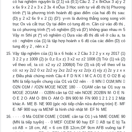
có hai nghiệm nguyên là (2;1) và (0;1) Câu 2. 2 x 8nÕux 3 a) y 2
x 6x 9 x 2 2 x 3 x 2 3x 4 nÕux 3 Học sinh tự vẽ đồ thị b) Phương
trình (*) là phương trình hoành độ giao điểm của hai đồ thị sau:
(D) y 2 x2 6x 9 x 2 (1) (D’): y=m là đường thẳng song song với
trục Ox và cắt trục Oy tại điểm có tung độ m. Căn cứ vào đồ thị ,
ta có phương trình (*) vô nghiệm (D) và (D’) không giao nhau m 5
Vậy m 5thì pt (*) vô nghiệm c) Dựa vào đồ thị đã vẽ ở câu a, ta
có : nghiệm của (1) là tập hợp hoành x 6 độ của các điểm (D) có
tung độ y 2 , nên x 2
Vậy tập nghiệm của (1) là x 6 hoặc x 2 Câu 3 2 2 y x xy 2017 (1)
3 2 2 y z 1009 (2) (x 0,z 0,x z) 3 x2 xz z2 1008 (3) Trừ (1) và (2)
vế theo vế, ta có: x2 xy z2 1008(4) Trừ (3) và (4) vế theo vế ta
có: xz xy 2z2 0 xz 2z2 xy 2xz 2z2 xy xz 2z(x z) x(y z) 2z y z x x
z Điều phải chứng minh Câu 4 F D N K I M C A O1 E O O2 B a)
MN là tiếp tuyến chung của O1 và O2 nên · · 0 MN  O1M;MN 
O2N O1M / /O2N MO1E NO2E 180 · · O1AM cân tại O1 suy ra
MO1E 2O1AM · · O2BN cân tại O2 nên NO2E 2O2BN M· O E N·
O E 2 O· AM O· BN O· AM O· BN 900 M· FN 900 1 2 1 2 1 2 Mặt
khác A· ME B· NE 900 (góc nội tiếp chắn nửa đường tròn) E· MF
E· NF 900 suy ra MENF là hình chữ nhật M· EF N· ME
· · · · 0 Mà O1EM O1ME ( O1ME cân tại O1 ) và NME O1ME 90
(MN là tiếp tuyến) · · 0 MEF O1EM 90 hay EF  AB tại E b) Ta
có AB = 18 cm, AE = 6 cm EB 12cm,OF 9cm AFB vuông tại F