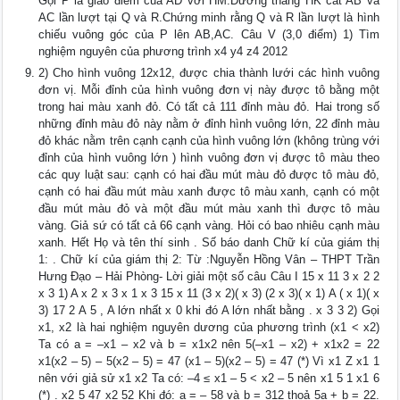
Gọi P là giao điểm của AD với HM.Đường thẳng HK cắt AB và
AC lần lượt tại Q và R.Chứng minh rằng Q và R lần lượt là hình
chiếu vuông góc của P lên AB,AC. Câu V (3,0 điểm) 1) Tìm
nghiệm nguyên của phương trình x4 y4 z4 2012
2) Cho hình vuông 12x12, được chia thành lưới các hình vuông
đơn vị. Mỗi đỉnh của hình vuông đơn vị này được tô bằng một
trong hai màu xanh đỏ. Có tất cả 111 đỉnh màu đỏ. Hai trong số
những đỉnh màu đỏ này nằm ở đỉnh hình vuông lớn, 22 đỉnh màu
đỏ khác nằm trên cạnh cạnh của hình vuông lớn (không trùng với
đỉnh của hình vuông lớn ) hình vuông đơn vị được tô màu theo
các quy luật sau: cạnh có hai đầu mút màu đỏ được tô màu đỏ,
cạnh có hai đầu mút màu xanh được tô màu xanh, cạnh có một
đầu mút màu đỏ và một đầu mút màu xanh thì được tô màu
vàng. Giả sứ có tất cả 66 cạnh vàng. Hỏi có bao nhiêu cạnh màu
xanh. Hết Họ và tên thí sinh . Số báo danh Chữ kí của giám thị
1: . Chữ kí của giám thị 2: Từ :Nguyễn Hồng Vân – THPT Trần
Hưng Đạo – Hải Phòng- Lời giải một số câu Câu I 15 x 11 3 x 2 2
x 3 1) A x 2 x 3 x 1 x 3 15 x 11 (3 x 2)( x 3) (2 x 3)( x 1) A ( x 1)( x
3) 17 2 A 5 , A lớn nhất x 0 khi đó A lớn nhất bằng . x 3 3 2) Gọi
x1, x2 là hai nghiệm nguyên dương của phương trình (x1 < x2)
Ta có a = –x1 – x2 và b = x1x2 nên 5(–x1 – x2) + x1x2 = 22
x1(x2 – 5) – 5(x2 – 5) = 47 (x1 – 5)(x2 – 5) = 47 (*) Vì x1 Z x1 1
nên với giả sử x1 x2 Ta có: –4 ≤ x1 – 5 < x2 – 5 nên x1 5 1 x1 6
(*) . x2 5 47 x2 52 Khi đó: a = – 58 và b = 312 thoả 5a + b = 22.