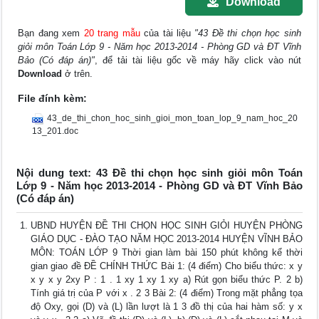
Download
Bạn đang xem
20 trang mẫu
của tài liệu
"43 Đề thi chọn học sinh
giỏi môn Toán Lớp 9 - Năm học 2013-2014 - Phòng GD và ĐT Vĩnh
Bảo (Có đáp án)"
, để tải tài liệu gốc về máy hãy click vào nút
Download
ở trên.
File đính kèm:
43_de_thi_chon_hoc_sinh_gioi_mon_toan_lop_9_nam_hoc_20
13_201.doc
Nội dung text: 43 Đề thi chọn học sinh giỏi môn Toán
Lớp 9 - Năm học 2013-2014 - Phòng GD và ĐT Vĩnh Bảo
(Có đáp án)
UBND HUYỆN ĐỀ THI CHỌN HỌC SINH GIỎI HUYỆN PHÒNG
GIÁO DỤC - ĐÀO TẠO NĂM HỌC 2013-2014 HUYỆN VĨNH BẢO
MÔN: TOÁN LỚP 9 Thời gian làm bài 150 phút không kể thời
gian giao đề ĐỀ CHÍNH THỨC Bài 1: (4 điểm) Cho biểu thức: x y
x y x y 2xy P : 1 . 1 xy 1 xy 1 xy a) Rút gọn biểu thức P. 2 b)
Tính giá trị của P với x . 2 3 Bài 2: (4 điểm) Trong mặt phẳng tọa
độ Oxy, gọi (D) và (L) lần lượt là 1 3 đồ thị của hai hàm số: y x