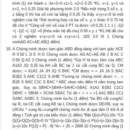
trình (1) trở thành x -3x+2=0 x1=1; x2=2 0.25 *KL: x=1, y=1 và
x=2, t=1 0.25 Giải hệ phương trình 2.0 *Nếu một trong 3 số x, y,
z bằng 0 thì hai số còn lại bằng 0 0.25 Ta thấy x=y=z=0 là một
nghiệm của hệ *Xét trường hợp cả ba số x, y, z khác 0 0.75 hệ
đã cho II *Cộng vế với vế của 3 PT ta được =0 0.25 1 1 1 ( -1)2
+( -1)2 +( -1)2 =0 (thỏa mãn hệ đã cho) 0.50 x y z *KL:Hệ đã cho
có 2 nghiệm x=y=z=0 và x=y=z=1 .025 3.0 III 1 Chứng
minhAD.AC=AE.AB(1 điểm)
A Chứng minh được tam giác ABD đồng dang với tam giác ACE
R 0.50 L D E H O Chứng minh được AD.AC=AE.AB J B A1 C
0.50 Q A2 2 Chứng minh (1 điểm) *Gọi H là trực tâm của ABC
A1A2 JQ 0.25 tia AH cắt BC tại J và cắt cung BC tại Q. CM
được: = A1A2 JA JH JQ S BHC *CM được = = JA JA S BAC
B1B2 S AHC C1C2 S AHB *Tương tự chứng minh được = , =
B1B S BAC C1C S BAC * ABC nhọn nên điểm H nằm trong tam
giác. Suy ra SBHC+SBHA+SAHC=SBAC A1A2 B1B2 C1C2
SBHC + SBHA + SCHA SBAC Từ đó + + = = =1 AA1 BB1 CC1
SABC SABC 3. Chứng minh tia Ax (1 điểm) *tia BD cắt cungAC
tại R, tia CE cắt cung AB tại L Chứng minh được DE//RL suy ra
LRAx * cung AL=cungAR chứng minh Ax di qua tâm O khi A di
động t Tính giá trị của biểu thức (1 điểm) *Đặt Q(x)=P(x)-10x *Có
Q(1)=Q(2)=Q(3)=0 IV *Q(x)=(x-1)(x-2)(x-3)(x-r) P(x)=(x-1)(x-2)(x-3)
(x-r)+10x P(12) + P( - 8) *A= + 25 = 2009 10 Chứng minh rằng (1