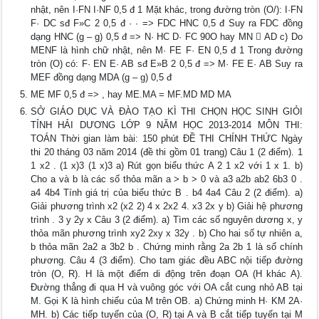
nhật, nên I·FN I·NF 0,5 đ 1 Mặt khác, trong đường tròn (O/): I·FN
F· DC sđ F»C 2 0,5 đ · · => FDC HNC 0,5 đ Suy ra FDC đồng
dạng HNC (g – g) 0,5 đ => N· HC D· FC 90O hay MN  AD c) Do
MENF là hình chữ nhật, nên M· FE F· EN 0,5 đ 1 Trong đường
tròn (O) có: F· EN E· AB sđ E»B 2 0,5 đ => M· FE E· AB Suy ra
MEF đồng dạng MDA (g – g) 0,5 đ
ME MF 0,5 đ => , hay ME.MA = MF.MD MD MA
SỞ GIÁO DỤC VÀ ĐÀO TẠO KÌ THI CHỌN HỌC SINH GIỎI
TỈNH HẢI DƯƠNG LỚP 9 NĂM HỌC 2013-2014 MÔN THI:
TOÁN Thời gian làm bài: 150 phút ĐỀ THI CHÍNH THỨC Ngày
thi 20 tháng 03 năm 2014 (đề thi gồm 01 trang) Câu 1 (2 điểm). 1
1 x2 . (1 x)3 (1 x)3 a) Rút gọn biểu thức A 2 1 x2 với 1 x 1. b)
Cho a và b là các số thỏa mãn a > b > 0 và a3 a2b ab2 6b3 0 .
a4 4b4 Tính giá trị của biểu thức B . b4 4a4 Câu 2 (2 điểm). a)
Giải phương trình x2 (x2 2) 4 x 2x2 4. x3 2x y b) Giải hệ phương
trình . 3 y 2y x Câu 3 (2 điểm). a) Tìm các số nguyên dương x, y
thỏa mãn phương trình xy2 2xy x 32y . b) Cho hai số tự nhiên a,
b thỏa mãn 2a2 a 3b2 b . Chứng minh rằng 2a 2b 1 là số chính
phương. Câu 4 (3 điểm). Cho tam giác đều ABC nội tiếp đường
tròn (O, R). H là một điểm di động trên đoạn OA (H khác A).
Đường thẳng đi qua H và vuông góc với OA cắt cung nhỏ AB tại
M. Gọi K là hình chiếu của M trên OB. a) Chứng minh H· KM 2A·
MH. b) Các tiếp tuyến của (O, R) tại A và B cắt tiếp tuyến tại M