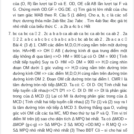
của (O, R) lần lượt tại D và E. OD, OE cắt AB lần lượt tại F và
G. Chứng minh OD.GF = OG.DE. c) Tìm giá trị lớn nhất của chu
vi tam giác MAB theo R. Câu 5 (1 điểm). Cho a, b, c là các số
thực dương thỏa mãn 2ab 6bc 2ac 7abc . Tìm 4ab 9ac 4bc giá trị
nhỏ nhất của biểu thức C . a 2b a 4c b c Hết
bc ca bc ca  2 . 2c a b a b ca ab ab ca bc ca ab bc ca ab 2 . 2a
 2 2. a b c a b c b c c b a b c a b c bc ab bc ab 2 . 2b a c a c 
Bài 4: (3 đ) 1. CMR các điểm M,D,O,H cùng nằm trên một đường
tròn. HA=HB => OH  AB ( đường kính đi qua trung điểm một
dây không đi qua tâm) =>O· HM = 900 Lại có O· DM = 900 ( Tính
chất tiếp tuyến) Suy ra O· HM =O· DM = 900 => H,D cùng nhìn
đoạn OM dưới 1 góc vuông => H,D cùng nằm trên đường tròn
đường kính OM => các điểm M,D,O,H cùng nằm trên đường tròn
đường kính OM 2. Đoạn OM cắt đường tròn tại điểm I. CMR I là
tâm đường tròn nội tiếp ∆MCD. Ta có: C· OI D· OI( Tính chất hai
tiếp tuyến cắt nhau)=>CºI DºI => C· DI D· IM => DI là phân giác
trong của ∆ MCD (1) Lại có MI là đường phân giác trong của ∆
MCD ( Tính chất hai tiếp tuyến cắt nhau) (2) Từ (1) và (2) suy ra I
là tâm đường tròn nội tiếp ∆ MCD 3. Đường thẳng qua O, vuông
góc với OM cắt các tia MC, MD theo thứ tự tại P và Q. Tìm vị trí
điểm M trên (d) sao cho diện tích ∆ MPQ bé nhất. Ta có ∆MOD =
∆MOP (g-c-g) => S∆ MPQ= 2 S∆ MOQ =OD.MQ = R.MQ Q =>
S∆ MPQ nhỏ nhất MQ nhỏ nhất (3) Theo BĐT Cô – si cho hai số