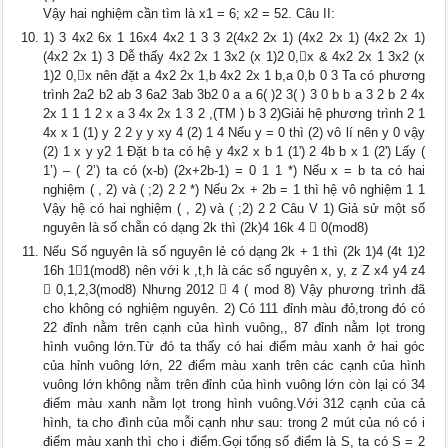
Vậy hai nghiệm cần tìm là x1 = 6; x2 = 52. Câu II:
1) 3 4x2 6x 1 16x4 4x2 1 3 3 2(4x2 2x 1) (4x2 2x 1) (4x2 2x 1)
(4x2 2x 1) 3 Dễ thấy 4x2 2x 1 3x2 (x 1)2 0,x & 4x2 2x 1 3x2 (x
1)2 0,x nên đặt a 4x2 2x 1,b 4x2 2x 1 b,a 0,b 0 3 Ta có phương
trình 2a2 b2 ab 3 6a2 3ab 3b2 0 a a 6( )2 3( ) 3 0 b b a 3 2 b 2 4x
2x 1 1 1 2 x a 3 4x 2x 1 3 2 ,(TM ) b 3 2)Giải hệ phương trình 2 1
4x x 1 (1) y 2 2 y y xy 4 (2) 1 4 Nếu y = 0 thì (2) vô lí nên y 0 vậy
(2) 1 x y y2 1 Đặt b ta có hệ y 4x2 x b 1 (1') 2 4b b x 1 (2') Lấy (
1’) – ( 2’) ta có (x-b) (2x+2b-1) = 0 1 1 *) Nếu x = b ta có hai
nghiệm ( , 2) và ( ;2) 2 2 *) Nếu 2x + 2b = 1 thì hệ vô nghiệm 1 1
Vậy hệ có hai nghiệm ( , 2) và ( ;2) 2 2 Câu V 1) Giả sử một số
nguyên là số chẵn có dạng 2k thì (2k)4 16k 4  0(mod8)
Nếu Số nguyên là số nguyên lẻ có dạng 2k + 1 thì (2k 1)4 (4t 1)2
16h 11(mod8) nên với k ,t,h là các số nguyên x, y, z Z x4 y4 z4
 0,1,2,3(mod8) Nhưng 2012  4 ( mod 8) Vậy phương trình đã
cho không có nghiệm nguyên. 2) Có 111 đỉnh màu đỏ,trong đó có
22 đỉnh nằm trên cạnh của hình vuông,, 87 đỉnh nằm lọt trong
hình vuông lớn.Từ đó ta thấy có hai điểm màu xanh ở hai góc
của hỉnh vuông lớn, 22 điểm màu xanh trên các cạnh của hình
vuông lớn không nằm trên đỉnh của hình vuông lớn còn lại có 34
điểm màu xanh nằm lọt trong hình vuông.Với 312 cạnh của cả
hình, ta cho đình của mỗi cạnh như sau: trong 2 mút của nó có i
điểm màu xanh thì cho i điểm.Gọi tổng số điểm là S, ta có S = 2