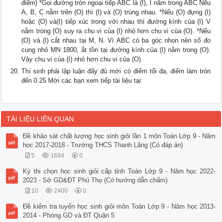
điểm) *Gọi đường tròn ngoại tiếp ABC là (I), I nằm trong ABC Nếu
A, B, C nằm trên (O) thì (I) và (O) trùng nhau. *Nếu (O) đựng (I)
hoặc (O) và(I) tiếp xúc trong với nhau thì đường kính của (I) V
nằm trong (O) suy ra chu vi của (I) nhỏ hơn chu vi của (O). *Nếu
(O) và (I) cắt nhau tại M, N. Vì ABC có ba góc nhọn nên số đo
cung nhỏ MN 1800, ắt tồn tại đường kính của (I) nằm trong (O).
Vậy chu vi của (I) nhỏ hơn chu vi của (O)
Thí sinh phải lập luận đấy đủ mới có điểm tối đa, điểm làm tròn
đến 0.25 Mời các bạn xem tiếp tài liệu tại:
TÀI LIỆU LIÊN QUAN
Đề khảo sát chất lượng học sinh giỏi lần 1 môn Toán Lớp 9 - Năm
học 2017-2018 - Trường THCS Thanh Lãng (Có đáp án)
5
1694
0
Kỳ thi chọn học sinh giỏi cấp tỉnh Toán Lớp 9 - Năm học 2022-
2023 - Sở GD&ĐT Phú Thọ (Có hướng dẫn chấm)
10
2400
0
Đề kiểm tra tuyển học sinh giỏi môn Toán Lớp 9 - Năm học 2013-
2014 - Phòng GD và ĐT Quận 5