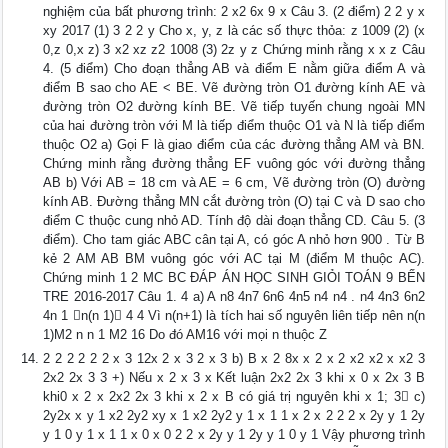
nghiệm của bất phương trình: 2 x2 6x 9 x Câu 3. (2 điểm) 2 2 y x
xy 2017 (1) 3 2 2 y Cho x, y, z là các số thực thỏa: z 1009 (2) (x
0,z 0,x z) 3 x2 xz z2 1008 (3) 2z y z Chứng minh rằng x x z Câu
4. (5 điểm) Cho đoạn thẳng AB và điểm E nằm giữa điểm A và
điểm B sao cho AE < BE. Vẽ đường tròn O1 đường kính AE và
đường tròn O2 đường kính BE. Vẽ tiếp tuyến chung ngoài MN
của hai đường tròn với M là tiếp điểm thuộc O1 và N là tiếp điểm
thuộc O2 a) Gọi F là giao điểm của các đường thẳng AM và BN.
Chứng minh rằng đường thẳng EF vuông góc với đường thẳng
AB b) Với AB = 18 cm và AE = 6 cm, Vẽ đường tròn (O) đường
kính AB. Đường thẳng MN cắt đường tròn (O) tại C và D sao cho
điểm C thuộc cung nhỏ AD. Tính độ dài đoạn thẳng CD. Câu 5. (3
điểm). Cho tam giác ABC cân tại A, có góc A nhỏ hơn 900 . Từ B
kẻ 2 AM AB BM vuông góc với AC tại M (điểm M thuộc AC).
Chứng minh 1 2 MC BC ĐÁP ÁN HỌC SINH GIỎI TOÁN 9 BẾN
TRE 2016-2017 Câu 1. 4 a) A n8 4n7 6n6 4n5 n4 n4 . n4 4n3 6n2
4n 1 n(n 1) 4 4 Vì n(n+1) là tích hai số nguyên liên tiếp nên n(n
1)M2 n n 1 M2 16 Do đó AM16 với mọi n thuộc Z
2 2 2 2 2 2 x 3 12x 2 x 3 2 x 3 b) B x 2 8x x 2 x 2 x2 x2 x x2 3
2x2 2x 3 3 +) Nếu x 2 x 3 x Kết luận 2x2 2x 3 khi x 0 x 2x 3 B
khi0 x 2 x 2x2 2x 3 khi x 2 x B có giá trị nguyên khi x 1; 3 c)
2y2x x y 1 x2 2y2 xy x 1 x2 2y2 y 1 x 1 1 x 2 x 2 2 2 x 2y y 1 2y
y 1 0 y 1 x 1 1 x 0 x 0 2 2 x 2y y 1 2y y 1 0 y 1 Vậy phương trình