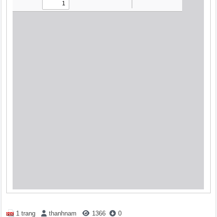
1 trang
thanhnam
1366
0