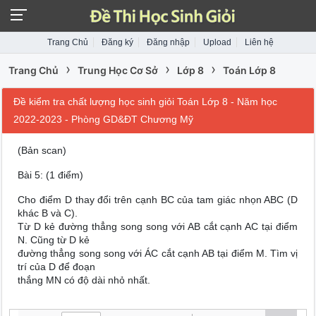
Trang Chủ
Đăng ký
Đăng nhập
Upload
Liên hệ
›
›
›
Trang Chủ
Trung Học Cơ Sở
Lớp 8
Toán Lớp 8
Đề kiểm tra chất lượng học sinh giỏi Toán Lớp 8 - Năm học
2022-2023 - Phòng GD&ĐT Chương Mỹ
(Bản scan)
Bài 5: (1 điểm)
Cho điểm D thay đổi trên cạnh BC của tam giác nhọn ABC (D
khác B và C).
Từ D kẻ đường thẳng song song với AB cắt cạnh AC tại điểm
N. Cũng từ D kẻ
đường thẳng song song với ÁC cắt cạnh AB tại điểm M. Tìm vị
trí của D để đoạn
thắng MN có độ dài nhỏ nhất.