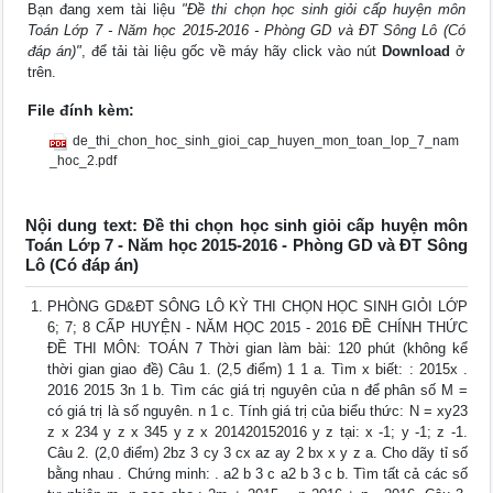
Bạn đang xem tài liệu
"Đề thi chọn học sinh giỏi cấp huyện môn
Toán Lớp 7 - Năm học 2015-2016 - Phòng GD và ĐT Sông Lô (Có
đáp án)"
, để tải tài liệu gốc về máy hãy click vào nút
Download
ở
trên.
File đính kèm:
de_thi_chon_hoc_sinh_gioi_cap_huyen_mon_toan_lop_7_nam
_hoc_2.pdf
Nội dung text: Đề thi chọn học sinh giỏi cấp huyện môn
Toán Lớp 7 - Năm học 2015-2016 - Phòng GD và ĐT Sông
Lô (Có đáp án)
PHÒNG GD&ĐT SÔNG LÔ KỲ THI CHỌN HỌC SINH GIỎI LỚP
6; 7; 8 CẤP HUYỆN - NĂM HỌC 2015 - 2016 ĐỀ CHÍNH THỨC
ĐỀ THI MÔN: TOÁN 7 Thời gian làm bài: 120 phút (không kể
thời gian giao đề) Câu 1. (2,5 điểm) 1 1 a. Tìm x biết: : 2015x .
2016 2015 3n 1 b. Tìm các giá trị nguyên của n để phân số M =
có giá trị là số nguyên. n 1 c. Tính giá trị của biểu thức: N = xy23
z x 234 y z x 345 y z x 201420152016 y z tại: x -1; y -1; z -1.
Câu 2. (2,0 điểm) 2bz 3 cy 3 cx az ay 2 bx x y z a. Cho dãy tỉ số
bằng nhau . Chứng minh: . a2 b 3 c a2 b 3 c b. Tìm tất cả các số