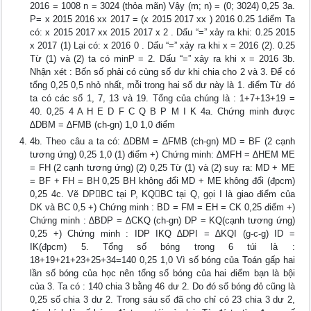
2016 = 1008 n = 3024 (thỏa mãn) Vậy (m; n) = (0; 3024) 0,25 3a.
P= x 2015 2016 xx 2017 = (x 2015 2017 xx ) 2016 0.25 1điểm Ta
có: x 2015 2017 xx 2015 2017 x 2 . Dấu “=” xảy ra khi: 0.25 2015
x 2017 (1) Lại có: x 2016 0 . Dấu “=” xảy ra khi x = 2016 (2). 0.25
Từ (1) và (2) ta có minP = 2. Dấu “=” xảy ra khi x = 2016 3b.
Nhận xét : Bốn số phải có cùng số dư khi chia cho 2 và 3. Để có
tổng 0,25 0,5 nhỏ nhất, mỗi trong hai số dư này là 1. điểm Từ đó
ta có các số 1, 7, 13 và 19. Tổng của chúng là : 1+7+13+19 =
40. 0,25 4 A H E D F C Q B P M I K 4a. Chứng minh được
∆DBM = ∆FMB (ch-gn) 1,0 1,0 điểm
4b. Theo câu a ta có: ∆DBM = ∆FMB (ch-gn) MD = BF (2 cạnh
tương ứng) 0,25 1,0 (1) điểm +) Chứng minh: ∆MFH = ∆HEM ME
= FH (2 cạnh tương ứng) (2) 0,25 Từ (1) và (2) suy ra: MD + ME
= BF + FH = BH 0,25 BH không đổi MD + ME không đổi (đpcm)
0,25 4c. Vẽ DPBC tại P, KQBC tại Q, gọi I là giao điểm của
DK và BC 0,5 +) Chứng minh : BD = FM = EH = CK 0,25 điểm +)
Chứng minh : ∆BDP = ∆CKQ (ch-gn) DP = KQ(cạnh tương ứng)
0,25 +) Chứng minh : IDP IKQ ∆DPI = ∆KQI (g-c-g) ID =
IK(đpcm) 5. Tổng số bóng trong 6 túi là :
18+19+21+23+25+34=140 0,25 1,0 Vì số bóng của Toán gấp hai
lần số bóng của học nên tổng số bóng của hai điểm bạn là bội
của 3. Ta có : 140 chia 3 bằng 46 dư 2. Do đó số bóng đỏ cũng là
0,25 số chia 3 dư 2. Trong sáu số đã cho chỉ có 23 chia 3 dư 2,