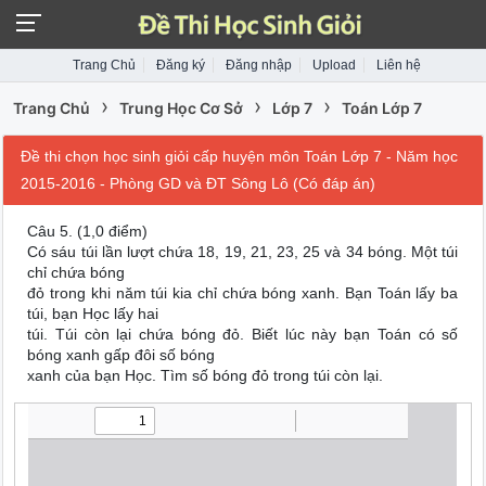
Trang Chủ
Đăng ký
Đăng nhập
Upload
Liên hệ
›
›
›
Trang Chủ
Trung Học Cơ Sở
Lớp 7
Toán Lớp 7
Đề thi chọn học sinh giỏi cấp huyện môn Toán Lớp 7 - Năm học
2015-2016 - Phòng GD và ĐT Sông Lô (Có đáp án)
Câu 5. (1,0 điểm)
Có sáu túi lần lượt chứa 18, 19, 21, 23, 25 và 34 bóng. Một túi
chỉ chứa bóng
đỏ trong khi năm túi kia chỉ chứa bóng xanh. Bạn Toán lấy ba
túi, bạn Học lấy hai
túi. Túi còn lại chứa bóng đỏ. Biết lúc này bạn Toán có số
bóng xanh gấp đôi số bóng
xanh của bạn Học. Tìm số bóng đỏ trong túi còn lại.