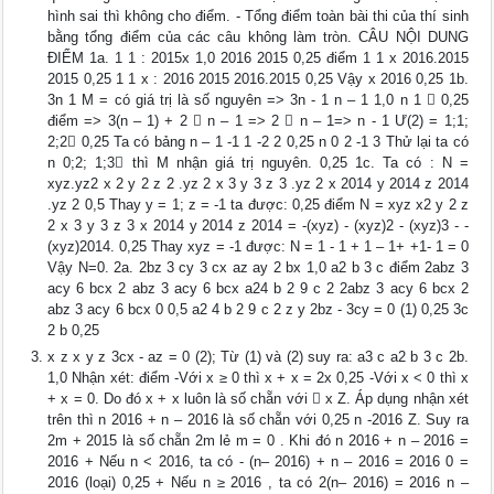
hình sai thì không cho điểm. - Tổng điểm toàn bài thi của thí sinh
bằng tổng điểm của các câu không làm tròn. CÂU NỘI DUNG
ĐIỂM 1a. 1 1 : 2015x 1,0 2016 2015 0,25 điểm 1 1 x 2016.2015
2015 0,25 1 1 x : 2016 2015 2016.2015 0,25 Vậy x 2016 0,25 1b.
3n 1 M = có giá trị là số nguyên => 3n - 1 n – 1 1,0 n 1  0,25
điểm => 3(n – 1) + 2  n – 1 => 2  n – 1=> n - 1 Ư(2) = 1;1;
2;2 0,25 Ta có bảng n – 1 -1 1 -2 2 0,25 n 0 2 -1 3 Thử lại ta có
n 0;2; 1;3 thì M nhận giá trị nguyên. 0,25 1c. Ta có : N =
xyz.yz2 x 2 y 2 z 2 .yz 2 x 3 y 3 z 3 .yz 2 x 2014 y 2014 z 2014
.yz 2 0,5 Thay y = 1; z = -1 ta được: 0,25 điểm N = xyz x2 y 2 z
2 x 3 y 3 z 3 x 2014 y 2014 z 2014 = -(xyz) - (xyz)2 - (xyz)3 - -
(xyz)2014. 0,25 Thay xyz = -1 được: N = 1 - 1 + 1 – 1+ +1- 1 = 0
Vậy N=0. 2a. 2bz 3 cy 3 cx az ay 2 bx 1,0 a2 b 3 c điểm 2abz 3
acy 6 bcx 2 abz 3 acy 6 bcx a24 b 2 9 c 2 2abz 3 acy 6 bcx 2
abz 3 acy 6 bcx 0 0,5 a2 4 b 2 9 c 2 z y 2bz - 3cy = 0 (1) 0,25 3c
2 b 0,25
x z x y z 3cx - az = 0 (2); Từ (1) và (2) suy ra: a3 c a2 b 3 c 2b.
1,0 Nhận xét: điểm -Với x ≥ 0 thì x + x = 2x 0,25 -Với x < 0 thì x
+ x = 0. Do đó x + x luôn là số chẵn với  x Z. Áp dụng nhận xét
trên thì n 2016 + n – 2016 là số chẵn với 0,25 n -2016 Z. Suy ra
2m + 2015 là số chẵn 2m lẻ m = 0 . Khi đó n 2016 + n – 2016 =
2016 + Nếu n < 2016, ta có - (n– 2016) + n – 2016 = 2016 0 =
2016 (loại) 0,25 + Nếu n ≥ 2016 , ta có 2(n– 2016) = 2016 n –