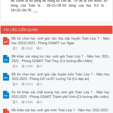
đó chính là số bóng đỏ trong túi còn lại. Từ đó ta tìm được số
bóng của Toán là : 18+21=39.Số bóng của học 0,5 là :
19+25+34=78. ___
TÀI LIỆU LIÊN QUAN
Đề thi chọn học sinh giỏi văn hóa cấp huyện Toán Lớp 7 - Năm
học 20222-2023 - Phòng GD&ĐT Lục Ngạn
1
2642
0
Đề khảo sát năng lực học sinh giỏi Toán Lớp 7 - Năm học 2021-
2022 - Phòng GD&ĐT Thái Thụy (Có hướng dẫn chấm)
6
1946
0
Đề thi chọn học sinh giỏi cấp huyện môn Toán Lớp 7 - Năm học
2022-2023 - Phòng GD và ĐT Lương Tài (Có đáp án)
6
1974
0
Kỳ thi khảo sát chất lượng học sinh giỏi Toán Lớp 7 - Năm học
2022-2023 - Phòng GD&ĐT Thành phố Vinh (Có hướng dẫn chấm)
5
2346
0
Đề khảo sát học sinh giỏi môn Toán Lớp 7 - Năm học 2022-2023 -