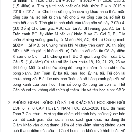
tự nhiên m, n sao cho : 2m + 2015 = n 2016 + n - 2016. Câu 3.
(1,5 điểm) a. Tìm giá trị nhỏ nhất của biểu thức P = x 2015 x
2016 x 2017 . b. Cho bốn số nguyên dương khác nhau thỏa mãn
tổng của hai số bất kì chia hết cho 2 và tổng của ba số bất kì
chia hết cho 3. Tính giá trị nhỏ nhất của tổng bốn số này ? Câu 4.
(3,0 điểm) Cho tam giác ABC cân tại A, BH vuông góc AC tại H.
Trên cạnh BC lấy điểm M bất kì ( khác B và C). Gọi D, E, F là
chân đường vuông góc hạ từ M đến AB, AC, BH. a) Chứng minh
∆DBM = ∆FMB. b) Chứng minh khi M chạy trên cạnh BC thì tổng
MD + ME có giá trị không đổi. c) Trên tia đối của tia CA lấy điểm
K sao cho CK = EH. Chứng minh BC đi qua trung điểm của DK.
Câu 5. (1,0 điểm) Có sáu túi lần lượt chứa 18, 19, 21, 23, 25 và
34 bóng. Một túi chỉ chứa bóng đỏ trong khi năm túi kia chỉ chứa
bóng xanh. Bạn Toán lấy ba túi, bạn Học lấy hai túi. Túi còn lại
chứa bóng đỏ. Biết lúc này bạn Toán có số bóng xanh gấp đôi số
bóng xanh của bạn Học. Tìm số bóng đỏ trong túi còn lại. Hết
Cán bộ coi thi không giải thích gì thêm. Họ và tên học sinh: SBD:
.
PHÒNG GD&ĐT SÔNG LÔ KỲ THI KHẢO SÁT HỌC SINH GIỎI
LỚP 6; 7; 8 CẤP HUYỆN NĂM HỌC 2015-2016 HDC thi môn:
Toán 7 Ghi chú: - Hướng dẫn chấm chỉ trình bày những ý cơ bản
và một cách giải, nếu học sinh có cách giải khác mà đúng thì
Giám khảo vận dụng thang điểm để cho điểm nhưng không vượt
quá thang điểm của câu. - Câu 4 học sinh không vẽ hình hoặc vẽ