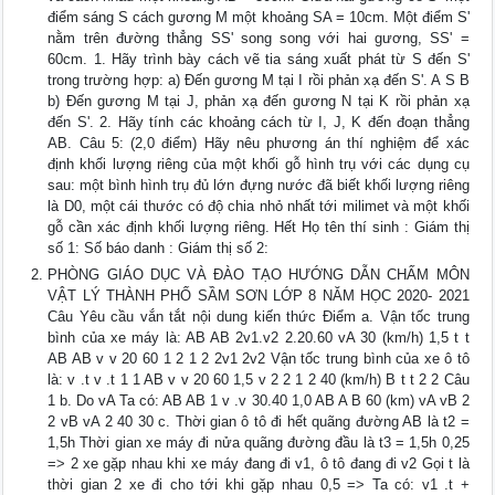
điểm sáng S cách gương M một khoảng SA = 10cm. Một điểm S'
nằm trên đường thẳng SS' song song với hai gương, SS' =
60cm. 1. Hãy trình bày cách vẽ tia sáng xuất phát từ S đến S'
trong trường hợp: a) Đến gương M tại I rồi phản xạ đến S'. A S B
b) Đến gương M tại J, phản xạ đến gương N tại K rồi phản xạ
đến S'. 2. Hãy tính các khoảng cách từ I, J, K đến đoạn thẳng
AB. Câu 5: (2,0 điểm) Hãy nêu phương án thí nghiệm để xác
định khối lượng riêng của một khối gỗ hình trụ với các dụng cụ
sau: một bình hình trụ đủ lớn đựng nước đã biết khối lượng riêng
là D0, một cái thước có độ chia nhỏ nhất tới milimet và một khối
gỗ cần xác định khối lượng riêng. Hết Họ tên thí sinh : Giám thị
số 1: Số báo danh : Giám thị số 2:
PHÒNG GIÁO DỤC VÀ ĐÀO TẠO HƯỚNG DẪN CHẤM MÔN
VẬT LÝ THÀNH PHỐ SẦM SƠN LỚP 8 NĂM HỌC 2020- 2021
Câu Yêu cầu vắn tắt nội dung kiến thức Điểm a. Vận tốc trung
bình của xe máy là: AB AB 2v1.v2 2.20.60 vA 30 (km/h) 1,5 t t
AB AB v v 20 60 1 2 1 2 2v1 2v2 Vận tốc trung bình của xe ô tô
là: v .t v .t 1 1 AB v v 20 60 1,5 v 2 2 1 2 40 (km/h) B t t 2 2 Câu
1 b. Do vA Ta có: AB AB 1 v .v 30.40 1,0 AB A B 60 (km) vA vB 2
2 vB vA 2 40 30 c. Thời gian ô tô đi hết quãng đường AB là t2 =
1,5h Thời gian xe máy đi nửa quãng đường đầu là t3 = 1,5h 0,25
=> 2 xe gặp nhau khi xe máy đang đi v1, ô tô đang đi v2 Gọi t là
thời gian 2 xe đi cho tới khi gặp nhau 0,5 => Ta có: v1 .t +