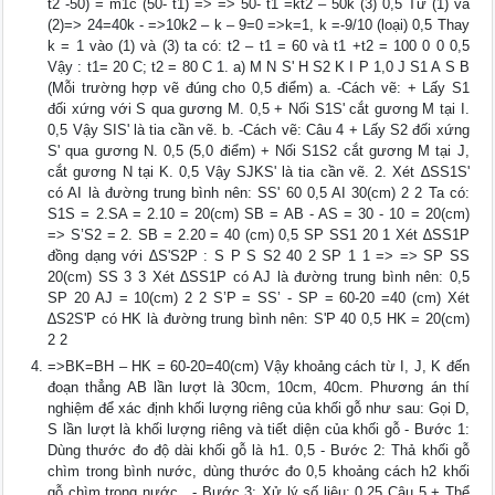
t2 -50) = m1c (50- t1) => => 50- t1 =kt2 – 50k (3) 0,5 Từ (1) và
(2)=> 24=40k - =>10k2 – k – 9=0 =>k=1, k =-9/10 (loại) 0,5 Thay
k = 1 vào (1) và (3) ta có: t2 – t1 = 60 và t1 +t2 = 100 0 0 0,5
Vậy : t1= 20 C; t2 = 80 C 1. a) M N S' H S2 K I P 1,0 J S1 A S B
(Mỗi trường hợp vẽ đúng cho 0,5 điểm) a. -Cách vẽ: + Lấy S1
đối xứng với S qua gương M. 0,5 + Nối S1S' cắt gương M tại I.
0,5 Vậy SIS' là tia cần vẽ. b. -Cách vẽ: Câu 4 + Lấy S2 đối xứng
S' qua gương N. 0,5 (5,0 điểm) + Nối S1S2 cắt gương M tại J,
cắt gương N tại K. 0,5 Vậy SJKS' là tia cần vẽ. 2. Xét ∆SS1S'
có AI là đường trung bình nên: SS' 60 0,5 AI 30(cm) 2 2 Ta có:
S1S = 2.SA = 2.10 = 20(cm) SB = AB - AS = 30 - 10 = 20(cm)
=> S’S2 = 2. SB = 2.20 = 40 (cm) 0,5 SP SS1 20 1 Xét ∆SS1P
đồng dạng với ∆S'S2P : S P S S2 40 2 SP 1 1 => => SP SS
20(cm) SS 3 3 Xét ∆SS1P có AJ là đường trung bình nên: 0,5
SP 20 AJ = 10(cm) 2 2 S’P = SS’ - SP = 60-20 =40 (cm) Xét
∆S2S'P có HK là đường trung bình nên: S'P 40 0,5 HK = 20(cm)
2 2
=>BK=BH – HK = 60-20=40(cm) Vậy khoảng cách từ I, J, K đến
đoạn thẳng AB lần lượt là 30cm, 10cm, 40cm. Phương án thí
nghiệm để xác định khối lượng riêng của khối gỗ như sau: Gọi D,
S lần lượt là khối lượng riêng và tiết diện của khối gỗ - Bước 1:
Dùng thước đo độ dài khối gỗ là h1. 0,5 - Bước 2: Thả khối gỗ
chìm trong bình nước, dùng thước đo 0,5 khoảng cách h2 khối
gỗ chìm trong nước . - Bước 3: Xử lý số liệu: 0,25 Câu 5 + Thể