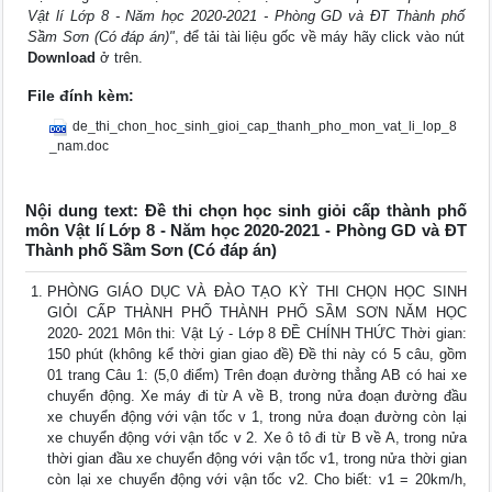
Vật lí Lớp 8 - Năm học 2020-2021 - Phòng GD và ĐT Thành phố
Sầm Sơn (Có đáp án)"
, để tải tài liệu gốc về máy hãy click vào nút
Download
ở trên.
File đính kèm:
de_thi_chon_hoc_sinh_gioi_cap_thanh_pho_mon_vat_li_lop_8
_nam.doc
Nội dung text: Đề thi chọn học sinh giỏi cấp thành phố
môn Vật lí Lớp 8 - Năm học 2020-2021 - Phòng GD và ĐT
Thành phố Sầm Sơn (Có đáp án)
PHÒNG GIÁO DỤC VÀ ĐÀO TẠO KỲ THI CHỌN HỌC SINH
GIỎI CẤP THÀNH PHỐ THÀNH PHỐ SẦM SƠN NĂM HỌC
2020- 2021 Môn thi: Vật Lý - Lớp 8 ĐỀ CHÍNH THỨC Thời gian:
150 phút (không kể thời gian giao đề) Đề thi này có 5 câu, gồm
01 trang Câu 1: (5,0 điểm) Trên đoạn đường thẳng AB có hai xe
chuyển động. Xe máy đi từ A về B, trong nửa đoạn đường đầu
xe chuyển động với vận tốc v 1, trong nửa đoạn đường còn lại
xe chuyển động với vận tốc v 2. Xe ô tô đi từ B về A, trong nửa
thời gian đầu xe chuyển động với vận tốc v1, trong nửa thời gian
còn lại xe chuyển động với vận tốc v2. Cho biết: v1 = 20km/h,