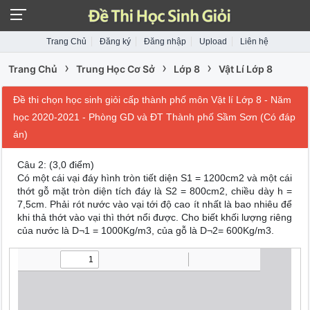
Trang Chủ
Đăng ký
Đăng nhập
Upload
Liên hệ
›
›
›
Trang Chủ
Trung Học Cơ Sở
Lớp 8
Vật Lí Lớp 8
Đề thi chọn học sinh giỏi cấp thành phố môn Vật lí Lớp 8 - Năm
học 2020-2021 - Phòng GD và ĐT Thành phố Sầm Sơn (Có đáp
án)
Câu 2: (3,0 điểm)
Có một cái vại đáy hình tròn tiết diện S1 = 1200cm2 và một cái
thớt gỗ mặt tròn diện tích đáy là S2 = 800cm2, chiều dày h =
7,5cm. Phải rót nước vào vại tới độ cao ít nhất là bao nhiêu để
khi thả thớt vào vại thì thớt nổi được. Cho biết khối lượng riêng
của nước là D¬1 = 1000Kg/m3, của gỗ là D¬2= 600Kg/m3.