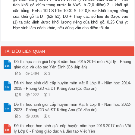
tích khối gỗ chìm trong nước là V=S. h (2,0 điểm) 2 + khối gỗ
cân bằng: P=Fa 10D.S.h1= 10D0 S. h2 0,5 => Khối lượng riêng
của khối gỗ là D= (h2/ h1). D0 + Thay các số liệu đo được vào
(1) ta xác định được khối lượng riêng của khối gỗ. 0,25 Chú ý:
Học sinh làm cách khác, nếu đúng vẫn cho điểm tối đa.
TÀI LIỆU LIÊN QUAN
Đề thi học sinh giỏi Lớp 8 năm học 2015-2016 môn Vật lý - Phòng
giáo dục và đào tạo Yên Định (Có đáp án)
5
1494
3
Đề thi học sinh giỏi cấp huyện môn Vật lí Lớp 8 - Năm học 2014-
2015 - Phòng GD và ĐT Krông Ana (Có đáp án)
5
1222
1
Đề thi học sinh giỏi cấp huyện môn Vật lí Lớp 8 - Năm học 2022-
2023 - Phòng GD và ĐT Krông Ana (Có đáp án)
5
3336
0
Đề thi chọn học sinh giỏi cấp huyện năm học 2016-2017 môn Vật
lý Lớp 8 - Phòng giáo dục và đào tạo Việt Yên