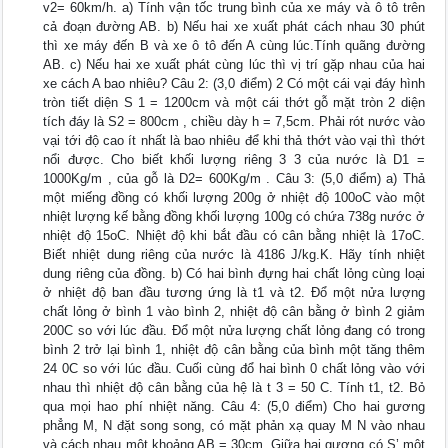
v2= 60km/h. a) Tính vận tốc trung bình của xe máy và ô tô trên
cả đoạn đường AB. b) Nếu hai xe xuất phát cách nhau 30 phút
thì xe máy đến B và xe ô tô đến A cùng lúc.Tính quãng đường
AB. c) Nếu hai xe xuất phát cùng lúc thì vị trí gặp nhau của hai
xe cách A bao nhiêu? Câu 2: (3,0 điểm) 2 Có một cái vại đáy hình
tròn tiết diện S 1 = 1200cm và một cái thớt gỗ mặt tròn 2 diện
tích đáy là S2 = 800cm , chiều dày h = 7,5cm. Phải rót nước vào
vại tới độ cao ít nhất là bao nhiêu để khi thả thớt vào vại thì thớt
nổi được. Cho biết khối lượng riêng 3 3 của nước là D1 =
1000Kg/m , của gỗ là D2= 600Kg/m . Câu 3: (5,0 điểm) a) Thả
một miếng đồng có khối lượng 200g ở nhiệt độ 100oC vào một
nhiệt lượng kế bằng đồng khối lượng 100g có chứa 738g nước ở
nhiệt độ 15oC. Nhiệt độ khi bắt đầu có cân bằng nhiệt là 17oC.
Biết nhiệt dung riêng của nước là 4186 J/kg.K. Hãy tính nhiệt
dung riêng của đồng. b) Có hai bình đựng hai chất lỏng cùng loại
ở nhiệt độ ban đầu tương ứng là t1 và t2. Đổ một nửa lượng
chất lỏng ở bình 1 vào bình 2, nhiệt độ cân bằng ở bình 2 giảm
200C so với lúc đầu. Đổ một nửa lượng chất lỏng đang có trong
bình 2 trở lại bình 1, nhiệt độ cân bằng của bình một tăng thêm
24 0C so với lúc đầu. Cuối cùng đổ hai bình 0 chất lỏng vào với
nhau thì nhiệt độ cân bằng của hệ là t 3 = 50 C. Tính t1, t2. Bỏ
qua mọi hao phí nhiệt năng. Câu 4: (5,0 điểm) Cho hai gương
phẳng M, N đặt song song, có mặt phản xạ quay M N vào nhau
và cách nhau một khoảng AB = 30cm. Giữa hai gương có S’ một