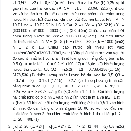
v1.0,5t2 + v2.( t - 0,5t2 )= 60 Thay số => t = 9/8 (h) 0,25 Vị trí
gặp nhau của hai xe cách A: SA = v1 .t = 20.9/8=22,5 (km) Gọi
Vc và hc lần lượt là thể tích và chiều cao phần thớt chìm trong
nước khi thớt bắt đầu nổi. Khi thớt bắt đầu nổi ta có: FA = P =>
10.D1.Vc = 10.D2.S2.h 1,5 3 Câu 2 => Vc = (D2.S2.h) /D1 =
(600.800.7,5)/1000 = 3600 (cm ) (3,0 điểm) Chiều cao phần thớt
chìm trong nước: hc=Vc/S2=3600/800=4,5(cm) Thể tích nước
tối thiểu rót vào là: V = (S -S ).h = (1200 - 800).4,5 = 1800 (cm3)
n 1 2 c 1,5 Chiều cao nước tối thiểu rót vào:
hnước=Vn/S1=1800/1200=1,5(cm) Vậy phải rót nước vào vại tới
độ cao ít nhất là 1,5cm. a. Nhiệt lượng do miếng đồng tỏa ra là:
0,5 Q1 = m1c1(t1 – t) = 0,2.c1.(100 -17) = 16,6c1 (J) Nhiệt lượng
nước thu vào là: 0,5 Q2 = m2c2(t – t2) = 0,738.4186.(17-15) =
6178,536 (J) Nhiệt lượng nhiệt lượng kế thu vào là: 0,5 Q3 =
m3c1(t – t2) = 0,1.c1.(17-15) = 0,2c1 (J) Theo phương trình cân
bằng nhiệt ta có: Q = Q + Q Câu 3 1 2 3 0,5 16,6c = 6178,536 +
0,2c => c = 376,74 (J/kg.K) (5,0 điểm) 1 1 1 b. Gọi khối lượng
hai chất lỏng có ở bình 1 và bình 2 lần lượt là m 1 và m2 . Đặt: =
k (k>0). Vì khi đổ một nửa lượng chất lỏng ở bình 0,5 1 vào bình
2, nhiệt độ cân bằng ở bình 2 giảm 20 0C so với lúc đầu nên
chất lỏng ở bình 2 tỏa nhiệt, chất lỏng ở bình 1 thu nhiệt (t1 t2 –
t1 -20 = 40k (1)
( c[t2 -20–(t1 +24] = c[(t1 +24)–t1 ] => t2 –t1- 44 = (2) 0,5 m2c(