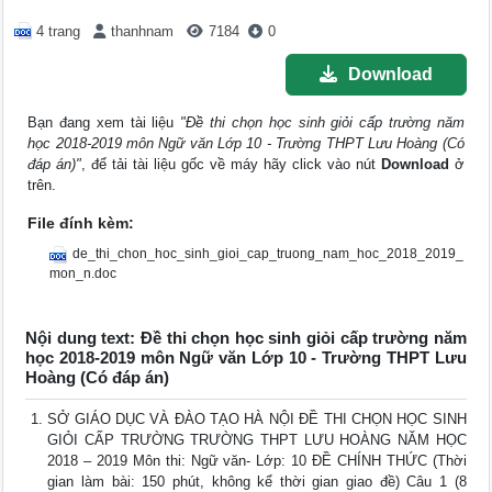
4 trang
thanhnam
7184
0
Download
Bạn đang xem tài liệu
"Đề thi chọn học sinh giỏi cấp trường năm
học 2018-2019 môn Ngữ văn Lớp 10 - Trường THPT Lưu Hoàng (Có
đáp án)"
, để tải tài liệu gốc về máy hãy click vào nút
Download
ở
trên.
File đính kèm:
de_thi_chon_hoc_sinh_gioi_cap_truong_nam_hoc_2018_2019_
mon_n.doc
Nội dung text: Đề thi chọn học sinh giỏi cấp trường năm
học 2018-2019 môn Ngữ văn Lớp 10 - Trường THPT Lưu
Hoàng (Có đáp án)
SỞ GIÁO DỤC VÀ ĐÀO TẠO HÀ NỘI ĐỀ THI CHỌN HỌC SINH
GIỎI CẤP TRƯỜNG TRƯỜNG THPT LƯU HOÀNG NĂM HỌC
2018 – 2019 Môn thi: Ngữ văn- Lớp: 10 ĐỀ CHÍNH THỨC (Thời
gian làm bài: 150 phút, không kể thời gian giao đề) Câu 1 (8