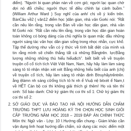
điểm). “Người bi quan phàn nàn về cơn gió; người lạc quan chờ
đợi nó đổi chiều; người thực tế điều chỉnh lại cánh buồm.”
(William Arthur Ward ) Suy nghĩ của anh/ chị về ý kiến trên.
BànCâu về2 ( văn12 điểm học )dân gian, nhà văn Gorki nói: “Rất
cần nêu lên rằng, trong văn Bàn về văn học dân gian, nhà văn
M.Gorki nói: “Rất cần nêu lên rằng, trong văn học dân gian hoàn
toàn không có bóng dáng của chủ nghĩa bi quan mặc dầu những
người sáng tác văn học dân gian sống trong nhọc nhằn, cực khổ.
Tập thể dường như vẫn có ý thức về tính bất diệt của mình và
tin rằng mình sẽ chiến thắng tất cả những Bằngtrên. lựcBằng
lượng những những thù hiểu hiểuđịch”. biết biết về về truyện
truyện cổ cổ tích tích Việt Việt Nam, Nam, hãy hãy làm làm sáng
sáng tỏ tỏ nhận nhận xét xét Bằng những hiểu biết của anh (chị)
về truyện cổ tích, hãy làm sáng tỏ nhận định Btruyhãytrêntrên.
ằng ệlàmn nh sáng cữổng tích tỏ hi nh ể Viuậ nệ bitxét ế Nam,t
về HẾT Cán bộ coi thi không giải thích gì thêm! Họ và tên thí
sinh: Số báo danh: Chữ ký giám thị coi thi số 1: Chữ ký giám thị
coi thi số 2:
SỞ GIÁO DỤC VÀ ĐÀO TẠO HÀ NỘI HƯỚNG DẪN CHẤM
TRƯỜNG THPT LƯU HOÀNG KỲ THI CHỌN HỌC SINH GIỎI
CẤP TRƯỜNG NĂM HỌC 2018 – 2019 ĐÁP ÁN CHÍNH THỨC
Môn thi: Ngữ văn - Lớp: 10 I.Hướng dẫn chung - Giám khảo cần
vận dụng linh hoạt hướng dẫn chấm, sử dụng các mức điểm một