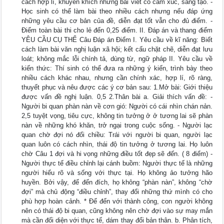
cách hợp lí, khuyến khích những bài viết có cảm xúc, sáng tạo. -
Học sinh có thể làm bài theo nhiều cách nhưng nếu đáp ứng
những yêu cầu cơ bản của đề, diễn đạt tốt vẫn cho đủ điểm. -
Điểm toàn bài thi cho lẻ đến 0,25 điểm. II. Đáp án và thang điểm
YÊU CẦU CỤ THỂ Câu Đáp án Điểm I. Yêu cầu về kĩ năng: Biết
cách làm bài văn nghị luận xã hội; kết cấu chặt chẽ, diễn đạt lưu
loát; không mắc lỗi chính tả, dùng từ, ngữ pháp II. Yêu cầu về
kiến thức: Thí sinh có thể đưa ra những ý kiến, trình bày theo
nhiều cách khác nhau, nhưng cần chính xác, hợp lí, rõ ràng,
thuyết phục và nêu được các ý cơ bản sau: 1.Mở bài: Giới thiệu
được vấn đề nghị luận. 0,5 2.Thân bài a. Giải thích vấn đề: -
Người bi quan phàn nàn về cơn gió: Người có cái nhìn chán nản.
2,5 tuyệt vọng, tiêu cực, không tin tưởng ở ở tương lai sẽ phàn
nàn về những khó khăn, trở ngại trong cuộc sống. - Người lạc
quan chờ đợi nó đổi chiều: Trái với người bi quan, người lạc
quan luôn có cách nhìn, thái độ tin tưởng ở tương lai. Họ luôn
chờ Câu 1 đợi và hi vọng những điều tốt đẹp sẽ đến. ( 8 điểm) -
Người thực tế điều chỉnh lại cánh buồm: Người thực tế là những
người hiểu rõ và sống với thực tại. Họ không ảo tưởng hão
huyền. Bởi vậy, để đến đích, họ không “phàn nàn”, không “chờ
đợi” mà chủ động “điều chỉnh”, thay đổi những thứ mình có cho
phù hợp hoàn cảnh. * Để đến với thành công, con người không
nên có thái độ bi quan, cũng không nên chờ đợi vào sự may mắn
mà cần đối diện với thực tế, dám thay đổi bản thân. b. Phân tích,