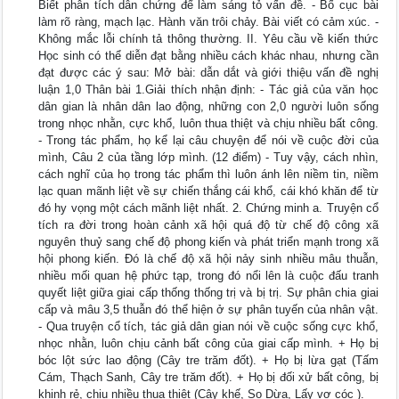
Biết phân tích dẫn chứng để làm sáng tỏ vấn đề. - Bố cục bài
làm rõ ràng, mạch lạc. Hành văn trôi chảy. Bài viết có cảm xúc. -
Không mắc lỗi chính tả thông thường. II. Yêu cầu về kiến thức
Học sinh có thể diễn đạt bằng nhiều cách khác nhau, nhưng cần
đạt được các ý sau: Mở bài: dẫn dắt và giới thiệu vấn đề nghị
luận 1,0 Thân bài 1.Giải thích nhận định: - Tác giả của văn học
dân gian là nhân dân lao động, những con 2,0 người luôn sống
trong nhọc nhằn, cực khổ, luôn thua thiệt và chịu nhiều bất công.
- Trong tác phẩm, họ kể lại câu chuyện để nói về cuộc đời của
mình, Câu 2 của tầng lớp mình. (12 điểm) - Tuy vậy, cách nhìn,
cách nghĩ của họ trong tác phẩm thì luôn ánh lên niềm tin, niềm
lạc quan mãnh liệt về sự chiến thắng cái khổ, cái khó khăn để từ
đó hy vọng một cách mãnh liệt nhất. 2. Chứng minh a. Truyện cổ
tích ra đời trong hoàn cảnh xã hội quá độ từ chế độ công xã
nguyên thuỷ sang chế độ phong kiến và phát triển mạnh trong xã
hội phong kiến. Đó là chế độ xã hội nảy sinh nhiều mâu thuẫn,
nhiều mối quan hệ phức tạp, trong đó nổi lên là cuộc đấu tranh
quyết liệt giữa giai cấp thống thống trị và bị trị. Sự phân chia giai
cấp và mâu 3,5 thuẫn đó thể hiện ở sự phân tuyến của nhân vật.
- Qua truyện cổ tích, tác giả dân gian nói về cuộc sống cực khổ,
nhọc nhằn, luôn chịu cảnh bất công của giai cấp mình. + Họ bị
bóc lột sức lao động (Cây tre trăm đốt). + Họ bị lừa gạt (Tấm
Cám, Thạch Sanh, Cây tre trăm đốt). + Họ bị đối xử bất công, bị
khinh rẻ, chịu nhiều thua thiệt (Cây khế, Sọ Dừa, Lấy vợ cóc ).