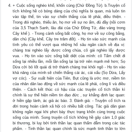
+ Cuộc sống nghèo khổ, khốn cùng (Chử Đồng Tử). b.Truyện cổ
tích không hề có bóng dáng của chủ nghĩa bi quan, mà luôn tin
vào tập thể, tin vào sự chiến thắng của lẽ phải, điều thiện. -
Trong đói nghèo, thiếu ăn, họ mơ về sự no ấm, đủ đầy (nồi cơm
của 3,5 Thạch Sanh, lâu đài của Chử Đồng Tử, đảo vàng trong
Cây khế ). - Trong cảnh sống bất công, họ mơ về sự công bằng,
dân chủ (Cây khế, Cây tre trăm đốt). - Họ tin vào sức mạnh của
tình yêu có thể vượt qua những hố sâu ngăn cách về địa vị:
chàng trai nghèo lấy được công chúa, cô gái nghèo lấy được
vua. - Họ tin vào sức sống bất diệt của mình: cô Tấm chết đi
sống lại nhiều lần, mỗi lần sống lại lại trở nên mạnh mẽ hơn; Sọ
Dừa cởi bỏ lốt quái dị trở thành chàng trai khôi ngô - Họ tin vào
khả năng của mình sẽ chiến thắng cái ác, cái xấu (Sọ Dừa, Lấy
vợ cóc). - Sự xuất hiện của Tiên, Bụt cũng là ước mơ, niềm tin
của nhân dân lao động về sức mạnh của lẽ phải, công lí và điều
thiện. - Cách kết thúc có hậu của các truyện cổ tích thần kì
chính là sự thể hiện niềm tin đạo đức , sự khẳng định lạc quan:
ở hiền gặp lành, ác giả ác báo. 3. Đánh giá: - Truyện cổ tích ra
đời trong hoàn cảnh xã hội có nhiều bất công. Tác giả dân gian
không ngần ngại khi phơi bày thực trạng khốn cùng trong cuộc
sống của mình. Song truyện cổ tích không hề gây cảm 1,0 giác
bi thương, bi luỵ bởi tinh thần lạc quan thấm đẫm trong các tác
phẩm. - Tinh thần lạc quan chính là sức mạnh tinh thần to lớn