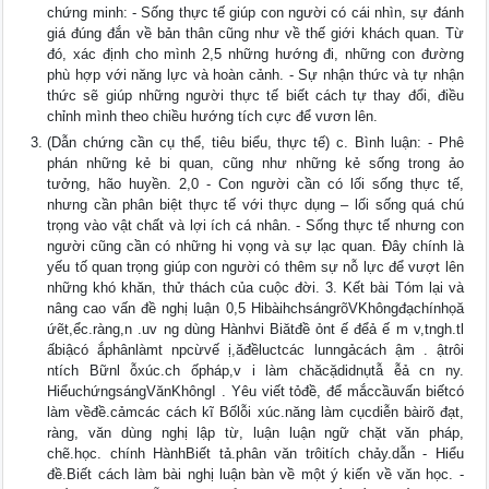
chứng minh: - Sống thực tế giúp con người có cái nhìn, sự đánh
giá đúng đắn về bản thân cũng như về thế giới khách quan. Từ
đó, xác định cho mình 2,5 những hướng đi, những con đường
phù hợp với năng lực và hoàn cảnh. - Sự nhận thức và tự nhận
thức sẽ giúp những người thực tế biết cách tự thay đổi, điều
chỉnh mình theo chiều hướng tích cực để vươn lên.
(Dẫn chứng cần cụ thể, tiêu biểu, thực tế) c. Bình luận: - Phê
phán những kẻ bi quan, cũng như những kẻ sống trong ảo
tưởng, hão huyền. 2,0 - Con người cần có lối sống thực tế,
nhưng cần phân biệt thực tế với thực dụng – lối sống quá chú
trọng vào vật chất và lợi ích cá nhân. - Sống thực tế nhưng con
người cũng cần có những hi vọng và sự lạc quan. Đây chính là
yếu tố quan trọng giúp con người có thêm sự nỗ lực để vượt lên
những khó khăn, thử thách của cuộc đời. 3. Kết bài Tóm lại và
nâng cao vấn đề nghị luận 0,5 HibàihchsángrõVKhôngđạchínhọă
ứẽt,ểc.ràng,n .uv ng dùng Hànhvi Biătđề ỏnt ế đểả ế m v,tngh.tl
ấbiậcó ắphânlàmt npcừvế ị,ăđềluctcác lunngảcách ậm . ậtrôi
ntích Bữnl ỗxúc.ch ốpháp,v i làm chăcặdidnụtẫ ễả cn ny.
HiểuchứngsángVănKhôngI . Yêu viết tỏđề, để mắccầuvấn biếtcó
làm vềđề.cảmcác cách kĩ Bốlỗi xúc.năng làm cụcdiễn bàirõ đạt,
ràng, văn dùng nghị lập từ, luận luận ngữ chặt văn pháp,
chẽ.học. chính HànhBiết tả.phân văn trôitích chảy.dẫn - Hiểu
đề.Biết cách làm bài nghị luận bàn về một ý kiến về văn học. -