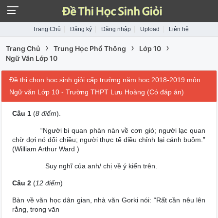
Trang Chủ
Đăng ký
Đăng nhập
Upload
Liên hệ
›
›
›
Trang Chủ
Trung Học Phổ Thông
Lớp 10
Ngữ Văn Lớp 10
Đề thi chọn học sinh giỏi cấp trường năm học 2018-2019 môn
Ngữ văn Lớp 10 - Trường THPT Lưu Hoàng (Có đáp án)
Câu 1
(
8 điểm
).
“Người bi quan phàn nàn về cơn gió; người lạc quan
chờ đợi nó đổi chiều; người thực tế điều chỉnh lại cánh buồm.”
(William Arthur Ward )
Suy nghĩ của anh/ chị về ý kiến trên.
Câu 2
(
12 điểm
)
Bàn về văn học dân gian, nhà văn Gorki nói: “Rất cần nêu lên
rằng, trong văn