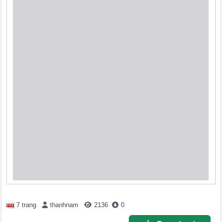
7 trang
thanhnam
2136
0