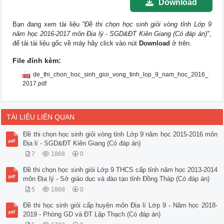
Download
Bạn đang xem tài liệu
"Đề thi chọn học sinh giỏi vòng tỉnh Lớp 9
năm học 2016-2017 môn Địa lý - SGD&ĐT Kiên Giang (Có đáp án)"
,
để tải tài liệu gốc về máy hãy click vào nút
Download
ở trên.
File đính kèm:
de_thi_chon_hoc_sinh_gioi_vong_tinh_lop_9_nam_hoc_2016_
2017.pdf
TÀI LIỆU LIÊN QUAN
Đề thi chọn học sinh giỏi vòng tỉnh Lớp 9 năm học 2015-2016 môn
Địa lí - SGD&ĐT Kiên Giang (Có đáp án)
7
1868
0
Đề thi chọn học sinh giỏi Lớp 9 THCS cấp tỉnh năm học 2013-2014
môn Địa lý - Sở giáo dục và đào tạo tỉnh Đồng Tháp (Có đáp án)
5
1868
0
Đề thi học sinh giỏi cấp huyện môn Địa lí Lớp 9 - Năm học 2018-
2019 - Phòng GD và ĐT Lập Thạch (Có đáp án)