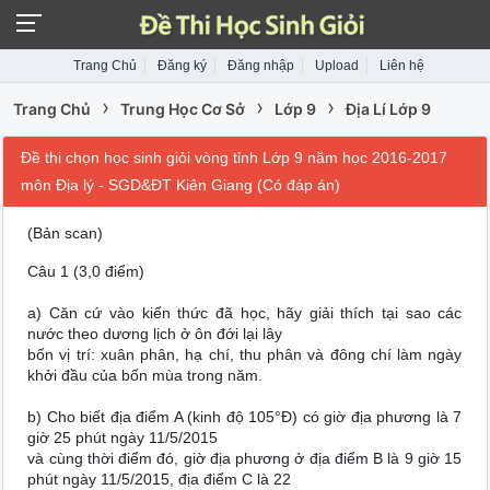
Trang Chủ
Đăng ký
Đăng nhập
Upload
Liên hệ
›
›
›
Trang Chủ
Trung Học Cơ Sở
Lớp 9
Địa Lí Lớp 9
Đề thi chọn học sinh giỏi vòng tỉnh Lớp 9 năm học 2016-2017
môn Địa lý - SGD&ĐT Kiên Giang (Có đáp án)
(Bản scan)
Câu 1 (3,0 điểm)
a) Căn cứ vào kiến thức đã học, hãy giải thích tại sao các
nước theo dương lịch ở ôn đới lại lây
bốn vị trí: xuân phân, hạ chí, thu phân và đông chí làm ngày
khởi đầu của bốn mùa trong năm.
b) Cho biết địa điểm A (kinh độ 105°Đ) có giờ địa phương là 7
giờ 25 phút ngày 11/5/2015
và cùng thời điểm đó, giờ địa phương ở địa điểm B là 9 giờ 15
phút ngày 11/5/2015, địa điểm C là 22